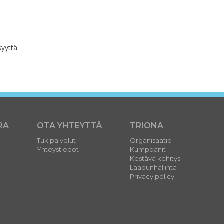
syyttä
RA
OTA YHTEYTTÄ
TRIONA
Tukipalvelut
Organisaatio
Yhteystiedot
Kumppanit
Kestävä kehitys
Laadunhallinta
Privacy policy