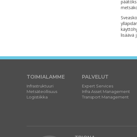
päätöks
metsäko
Sveasko
ylläpid
käyttöhy
lisäävä
j
TOIMIALAMME
PALVELUT
Infrastruktuuri
Expert Services
Metsäteollisuus
Infra Asset Management
Logistiikka
Transport Management