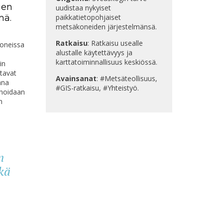
ien
uudistaa nykyiset
lmä
.
paikkatietopohjaiset
metsäkoneiden järjestelmänsä.
Ratkaisu
: Ratkaisu usealle
koneissa
alustalle käytettävyys ja
karttatoiminnallisuus keskiössä.
in
ttavat
Avainsanat
: #Metsäteollisuus,
ana
#GIS-ratkaisu, #Yhteistyö.
onoidaan
n
n
kä