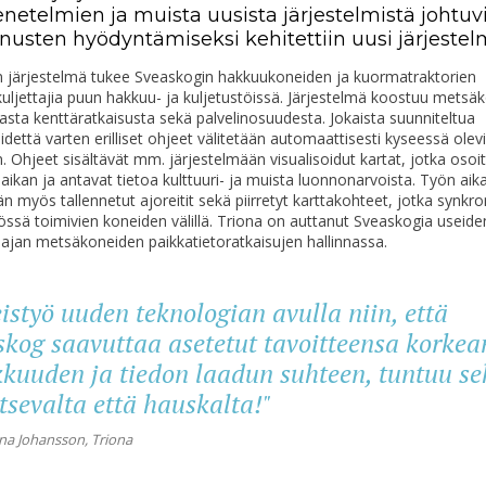
netelmien ja muista uusista järjestelmistä
jo
htuv
nnusten
hyödyntämiseksi
kehitettiin uusi järjeste
 järjestelmä tukee
Sveaskogin
hakkuukoneiden
ja kuormatraktorien
ljettajia puun hakkuu- ja kuljetustöissä. Järjestelmä koostuu metsä
vasta
kenttä
ratkaisusta
sekä
palvelinos
uude
sta. Jokaista suunniteltua
idettä
varten eri
lliset ohjeet
välitetää
n automaattisesti
kyseessä olevi
n. Ohjeet sisältävät mm. järjestelmään visualisoidut kartat, jotka osoi
ikan ja antavat tietoa kulttuuri- ja muista luonnonarvoista. Työn aik
ään myös
tallennetut
ajoreitit
sekä
piirretyt karttakohteet, jotka synkr
yössä
toimivien koneiden välillä. Triona on auttanut
Sveaskogia
useide
 ajan metsäkoneiden paikkatietoratkaisu
je
n hallinnassa.
eistyö uuden teknologian
avulla
niin, että
skog
saavuttaa asetetut tavoitteensa korkea
kuuden ja tiedon laadun suhteen, tuntuu se
tsevalta että hauskalta!"
na Johansson, Triona