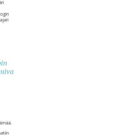
än
ogin
tajan
oin
imiva
lämää.
atiin