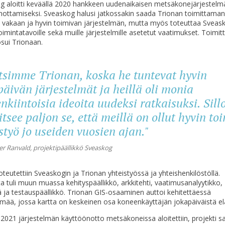
og
aloitti keväällä 2020 hankkeen uudenaikaisen metsäkonejärjestelm
nottamiseksi.
Sveaskog
halusi jatkossakin saada Trionan
toimittaman
 vakaan ja hyvin toimivan järjestelmän, mutta myös toteuttaa
Sveask
toimintatav
o
ille
sekä
muille järjestelmille asetetut vaatimukset. Toimit
sui
Triona
an
.
tsimme Trionan, koska he tuntevat hyvin
äivän järjestelmät ja heillä oli monia
nkiintoisia ideoita uudeksi ratkaisuksi. Sill
tsee paljon
se
, että meillä on ollut hyvin to
styö jo useiden vuosien ajan."
er
Ranvald
, projektipäällikkö
Sveaskog
oteutettiin
Sveaskogin
ja Trionan yhteistyössä
ja
yhteishenkilöstöllä.
t
a
tu
li muun muassa kehityspäällikkö, arkkitehti, vaatimusanalyytikko,
 ja test
aus
päällikkö.
Trionan GIS-osaaminen auttoi kehitettäessä
lmää, jossa kartta on keskeinen osa koneenkäyttäjän jokapäiväistä e
ä 2021 järjestelmän käyttöönotto metsäkonei
ssa aloitettiin
, projekti sa