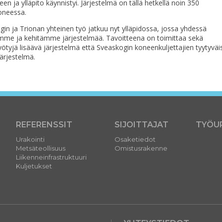
een ja
ylläpito
käynnisty
i. Järjestelmä on tällä hetkellä noin 350
neessa.
gin
ja Trionan yhteinen työ jatkuu nyt
ylläpidossa
, jossa yhdessä
ämme
ja kehitämme järjestelmää. Tavoitteena on toimittaa sekä
ötyjä lisäävä järjestelmä että
Sveaskogin
koneenkuljettajien
tyytyväi
ärjestelmä.
REFERENSSIT
SIJOITTAJAT
TYÖU
Urakointi
Osaketiedot
Metsäteollisuus
Omistusrakenne
Liikenneinfrastruktuuri
Kuljetukset