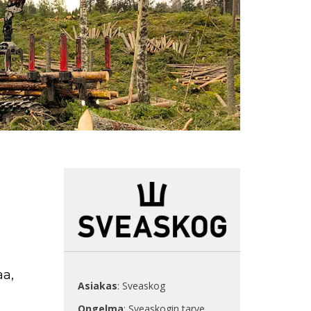
a,
Asiakas
: Sveaskog
Ongelma
: Sveaskogin tarve