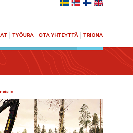
JAT
TYÖURA
OTA YHTEYTTÄ
TRIONA
HAKU
neisiin