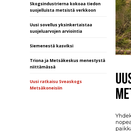
Skogsindustrierna kokoaa tiedon
suojelluista metsistä verkkoon
Uusi sovellus yksinkertaistaa
suojeluarvojen arviointia
Siemenestä kasviksi
Triona ja Metsäkeskus menestystä
niittämässä
UU
Uusi ratkaisu Sveaskogs
Metsäkoneisiin
ME
Yhdek
nopea
paikk