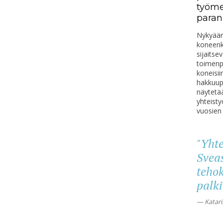
työme
para
Nykyään
koneenku
sijaitse
toim
enp
koneisii
hakkuupa
näytet
yhteist
vuosien
"Yht
Svea
tehok
palki
Katari