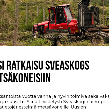
SI RATKAISU SVEASKOGS
TSÄKONEISIIN
säntoista vuotta vanha
ja
hyvin toimiva
sekä
vaka
 ja suosittu.
Siinä tiivistetysti
Sveaskogin
aiempi
atietojärjestelmä metsäkoneille. Uusien