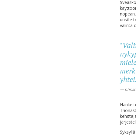
Sveask
käyttöö
nopean,
uusille 
valinta
o
"Vali
nykyp
miele
merki
yhtei
Christ
Hanke t
Triona
s
kehittäjä
järjeste
Syksyll