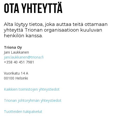
OTA YHTEYTTÄ
Alta löytyy tietoa, joka auttaa teitä ottamaan
yhteyttä Trionan organisaatioon kuuluvan
henkilön kanssa.
Triona Oy
Jani Laukkanen
jani.laukkanen@triona.fi
+358 40 451 7981
Vuorikatu 14 A
00100 Helsinki
Kaikkien toimistojen yhteystiedot
Trionan johtoryhmän yhteystiedot
Tuotteiden tukipalvelut