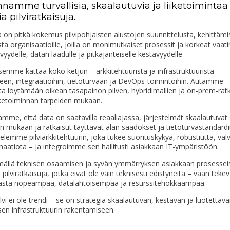
namme turvallisia, skaalautuvia ja liiketoimintaa
a pilviratkaisuja.
a on pitkä kokemus pilvipohjaisten alustojen suunnittelusta, kehittämi
sta organisaatioille, joilla on monimutkaiset prosessit ja korkeat vaa
vyydelle, datan laadulle ja pitkäjänteiselle kestävyydelle.
mme kattaa koko ketjun – arkkitehtuurista ja infrastruktuurista
een, integraatioihin, tietoturvaan ja DevOps-toimintoihin. Autamme
ta löytämään oikean tasapainon pilven, hybridimallien ja on-prem-rat
liiketoiminnan tarpeiden mukaan.
mme, että data on saatavilla reaaliajassa, järjestelmät skaalautuvat
n mukaan ja ratkaisut täyttävät alan säädökset ja tietoturvastandardi
elemme pilviarkkitehtuurin, joka tukee suorituskykyä, robustiutta, val
aatiota – ja integroimme sen hallitusti asiakkaan IT-ympäristöön.
mällä teknisen osaamisen ja syvän ymmärryksen asiakkaan prosessei
ilviratkaisuja, jotka eivät ole vain teknisesti edistyneitä – vaan tekev
asta nopeampaa, datalähtöisempää ja resurssitehokkaampaa.
ilvi ei ole trendi – se on strategia skaalautuvan, kestävän ja luotettav
isen infrastruktuurin rakentamiseen.