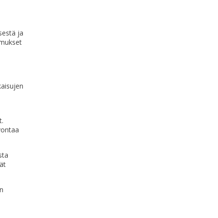
sestä ja
timukset
kaisujen
t.
vontaa
sta
ät
an