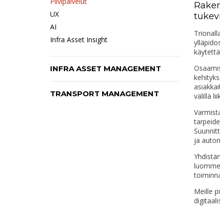
Pilvipalvelut
Raken
UX
tukevi
AI
Trionall
Infra Asset Insight
ylläpido
käytettä
Osaamise
INFRA ASSET MANAGEMENT
kehityks
asiakkai
TRANSPORT MANAGEMENT
välillä 
Varmista
tarpeide
Suunnitt
ja autom
Yhdistä
luomme p
toiminn
Meille p
digitaal