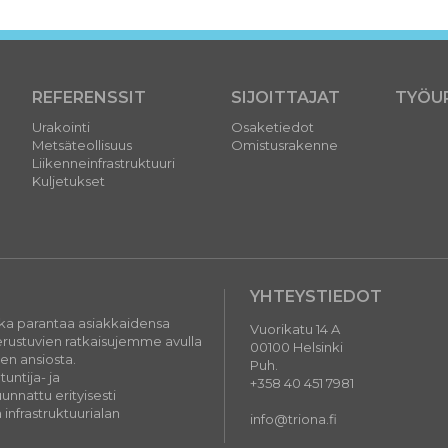
REFERENSSIT
SIJOITTAJAT
TYÖU
Urakointi
Osaketiedot
Metsäteollisuus
Omistusrakenne
Liikenneinfrastruktuuri
Kuljetukset
YHTEYSTIEDOT
oka parantaa asiakkaidensa
Vuorikatu 14 A
perustuvien ratkaisujemme avulla
00100 Helsinki
jen ansiosta.
Puh.
ntija- ja
+358 40 451 7981
nnattu erityisesti
 infrastruktuurialan
info@triona.fi