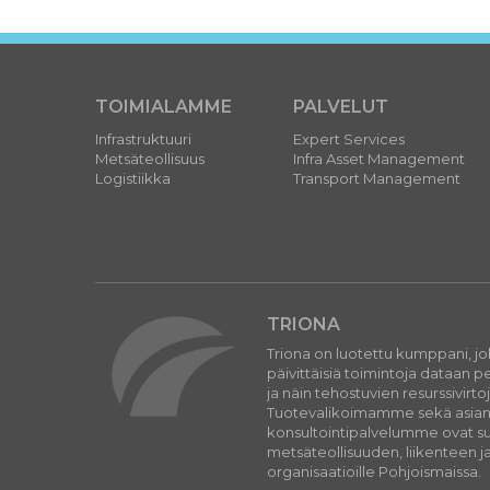
TOIMIALAMME
PALVELUT
Infrastruktuuri
Expert Services
Metsäteollisuus
Infra Asset Management
Logistiikka
Transport Management
TRIONA
Triona on luotettu kumppani, j
päivittäisiä toimintoja dataan 
ja näin tehostuvien resurssivirto
Tuotevalikoimamme sekä asiantu
konsultointipalvelumme ovat suu
metsäteollisuuden, liikenteen ja
organisaatioille Pohjoismaissa.