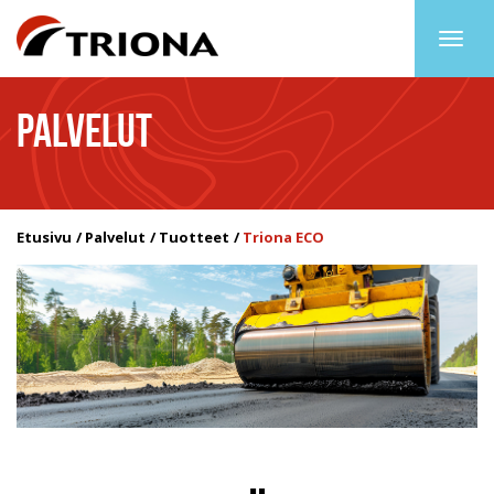
Togg
navig
PALVELUT
Etusivu
Palvelut
Tuotteet
Triona ECO