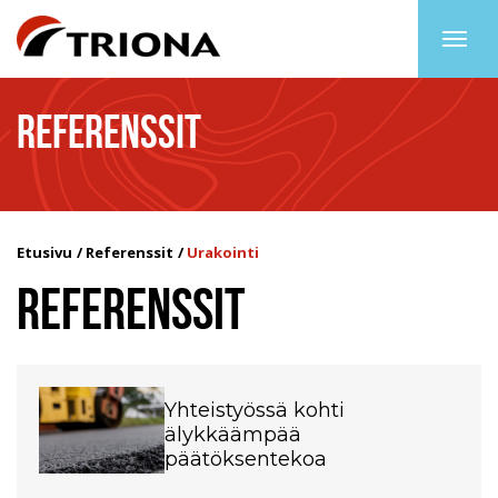
Togg
navig
REFERENSSIT
Etusivu
Referenssit
Urakointi
REFERENSSIT
Yhteistyössä kohti
älykkäämpää
päätöksentekoa