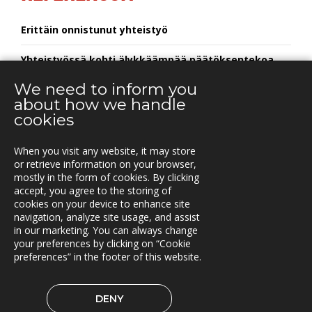
Erittäin onnistunut yhteistyö
Yhteistyössä kohti älykkäämpää päätöksentekoa
We need to inform you
about how we handle
cookies
YHTEYSTIEDOT
When you visit any website, it may store
Vuorikatu 14 A
or retrieve information on your browser,
00100 Helsinki
mostly in the form of cookies. By clicking
Puh.
accept, you agree to the storing of
+358 40 451 7981
cookies on your device to enhance site
navigation, analyze site usage, and assist
info@triona.fi
in our marketing. You can always change
your preferences by clicking on “Cookie
preferences” in the footer of this website.
TRIONA LINKEDINISSÄ
DENY