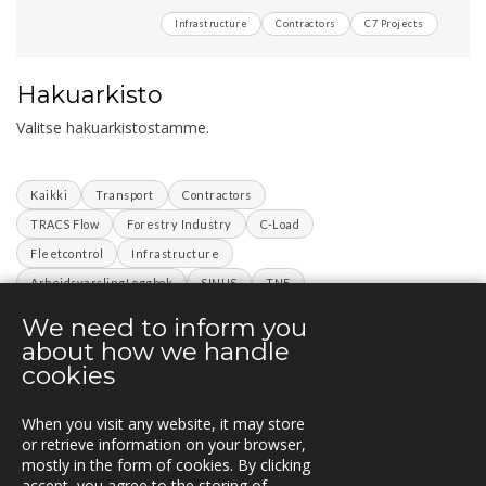
Infrastructure
Contractors
C7 Projects
Hakuarkisto
Valitse hakuarkistostamme.
Kaikki
Transport
Contractors
TRACS Flow
Forestry Industry
C-Load
Fleetcontrol
Infrastructure
ArbeidsvarslingLoggbok
SINUS
TNE
C7 Projects
We need to inform you
about how we handle
cookies
YHTEYSTIEDOT
When you visit any website, it may store
Vuorikatu 14 A
or retrieve information on your browser,
00100 Helsinki
mostly in the form of cookies. By clicking
Puh.
accept, you agree to the storing of