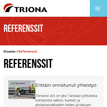
Togg
navig
REFERENSSIT
Etusivu
Referenssit
REFERENSSIT
Erittäin onnistunut yhteistyö
Terranor A/S on yksi Tanskan johtavista
toimijoista valtion, kuntien ja
yksityisasiakkaiden teiden ja katujen