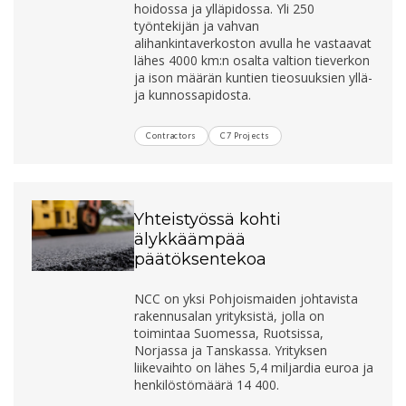
hoidossa ja ylläpidossa. Yli 250
työntekijän ja vahvan
alihankintaverkoston avulla he vastaavat
lähes 4000 km:n osalta valtion tieverkon
ja ison määrän kuntien tieosuuksien yllä-
ja kunnossapidosta.
Contractors
C7 Projects
Yhteistyössä kohti
älykkäämpää
päätöksentekoa
NCC on yksi Pohjoismaiden johtavista
rakennusalan yrityksistä, jolla on
toimintaa Suomessa, Ruotsissa,
Norjassa ja Tanskassa. Yrityksen
liikevaihto on lähes 5,4 miljardia euroa ja
henkilöstömäärä 14 400.