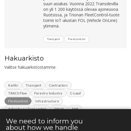
suuri asiakas. Vuonna 2022 Transdevilla
on yli 1 200 käytössä olevaa ajoneuvoa
Ruotsissa, ja Trionan FleetControl-tuote
toimii IoT-alustan FOL (Vehicle OnLine)
ytimenä.
Transport
Fleetcontrol
Hakuarkisto
Valitse hakuarkistostamme.
Kaikki
Transport
Contractors
TRACS Flow
Forestry Industry
C-Load
Fleetcontrol
Infrastructure
ArbeidsvarslingLoggbok
SINUS
TNE
C7 Projects
We need to inform you
about how we handle