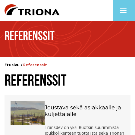
Togg
navig
REFERENSSIT
Etusivu
Referenssit
REFERENSSIT
Joustava sekä asiakkaalle ja
kuljettajalle
Transdev on yksi Ruotsin suurimmista
joukkoliikenteen tuottajista sekä Trionan