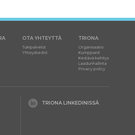
RA
OTA YHTEYTTÄ
TRIONA
Tukipalvelut
Organisaatio
Yhteystiedot
Kumppanit
Kestävä kehitys
Laadunhallinta
Privacy policy
TRIONA LINKEDINISSÄ