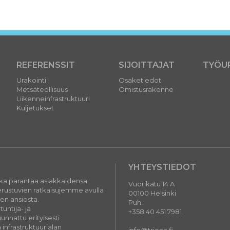
REFERENSSIT
SIJOITTAJAT
TYÖU
Urakointi
Osaketiedot
Metsäteollisuus
Omistusrakenne
Liikenneinfrastruktuuri
Kuljetukset
YHTEYSTIEDOT
oka parantaa asiakkaidensa
Vuorikatu 14 A
perustuvien ratkaisujemme avulla
00100 Helsinki
jen ansiosta.
Puh.
ntija- ja
+358 40 451 7981
nnattu erityisesti
 infrastruktuurialan