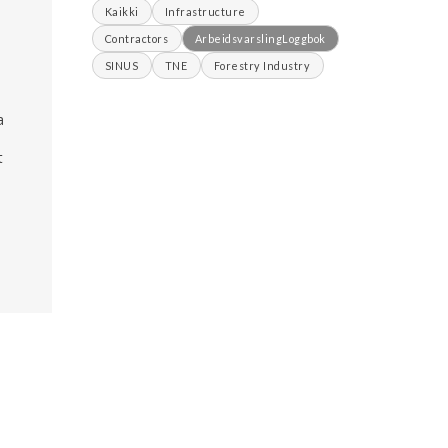
Kaikki
Infrastructure
Contractors
ArbeidsvarslingLoggbok
SINUS
TNE
Forestry Industry
a
t