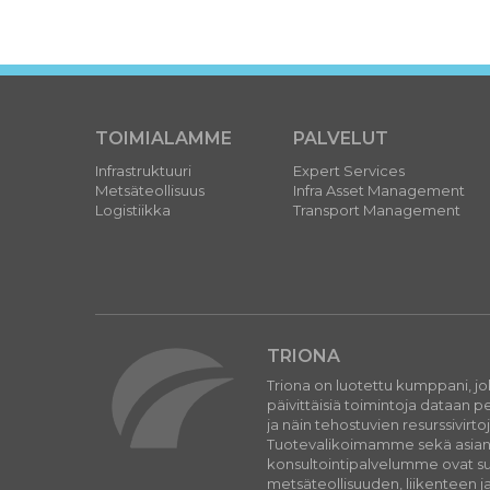
TOIMIALAMME
PALVELUT
Infrastruktuuri
Expert Services
Metsäteollisuus
Infra Asset Management
Logistiikka
Transport Management
TRIONA
Triona on luotettu kumppani, j
päivittäisiä toimintoja dataan 
ja näin tehostuvien resurssivirto
Tuotevalikoimamme sekä asiantu
konsultointipalvelumme ovat suu
metsäteollisuuden, liikenteen ja