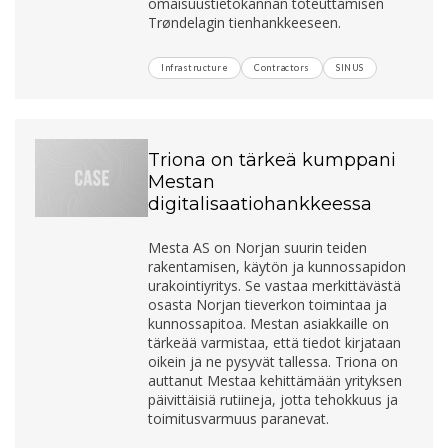
omaisuustietokannan toteuttamisen
Trøndelagin tienhankkeeseen.
Infrastructure
Contractors
SINUS
Triona on tärkeä kumppani
Mestan
digitalisaatiohankkeessa
Mesta AS on Norjan suurin teiden
rakentamisen, käytön ja kunnossapidon
urakointiyritys. Se vastaa merkittävästä
osasta Norjan tieverkon toimintaa ja
kunnossapitoa. Mestan asiakkaille on
tärkeää varmistaa, että tiedot kirjataan
oikein ja ne pysyvät tallessa. Triona on
auttanut Mestaa kehittämään yrityksen
päivittäisiä rutiineja, jotta tehokkuus ja
toimitusvarmuus paranevat.