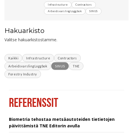
Infrastructure
Contractors
ArbeidsvarslingLoggbok
SINUS
Hakuarkisto
Valitse hakuarkistostamme.
Kaikki
Infrastructure
Contractors
ArbeidsvarslingLoggbok
SINUS
TNE
Forestry Industry
REFERENSSIT
Biometria tehostaa metsäautoteiden tietietojen
päivittämistä TNE Editorin avulla