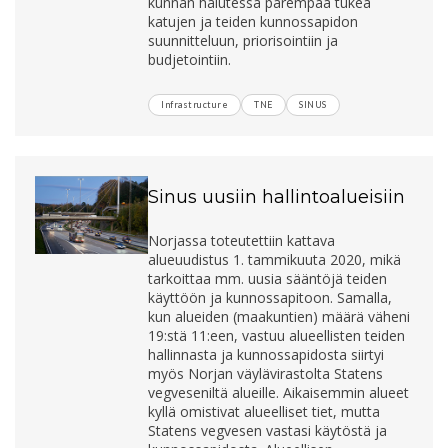
kunnan halutessa parempaa tukea
katujen ja teiden kunnossapidon
suunnitteluun, priorisointiin ja
budjetointiin.
Infrastructure
TNE
SINUS
Sinus uusiin hallintoalueisiin
Norjassa toteutettiin kattava
alueuudistus 1. tammikuuta 2020, mikä
tarkoittaa mm. uusia sääntöjä teiden
käyttöön ja kunnossapitoon. Samalla,
kun alueiden (maakuntien) määrä väheni
19:stä 11:een, vastuu alueellisten teiden
hallinnasta ja kunnossapidosta siirtyi
myös Norjan väylävirastolta Statens
vegveseniltä alueille. Aikaisemmin alueet
kyllä omistivat alueelliset tiet, mutta
Statens vegvesen vastasi käytöstä ja