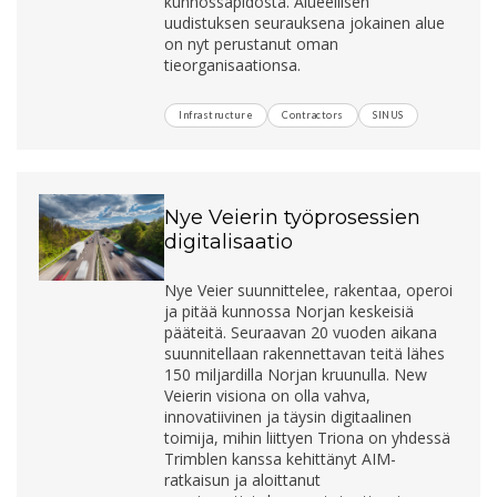
kunnossapidosta. Alueellisen
uudistuksen seurauksena jokainen alue
on nyt perustanut oman
tieorganisaationsa.
Infrastructure
Contractors
SINUS
Nye Veierin työprosessien
digitalisaatio
Nye Veier suunnittelee, rakentaa, operoi
ja pitää kunnossa Norjan keskeisiä
pääteitä. Seuraavan 20 vuoden aikana
suunnitellaan rakennettavan teitä lähes
150 miljardilla Norjan kruunulla. New
Veierin visiona on olla vahva,
innovatiivinen ja täysin digitaalinen
toimija, mihin liittyen Triona on yhdessä
Trimblen kanssa kehittänyt AIM-
ratkaisun ja aloittanut