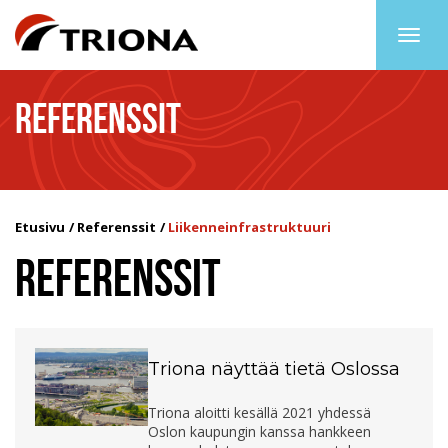
Togg
navig
REFERENSSIT
Etusivu
Referenssit
Liikenneinfrastruktuuri
REFERENSSIT
Triona näyttää tietä Oslossa
Triona aloitti kesällä 2021 yhdessä
Oslon kaupungin kanssa hankkeen