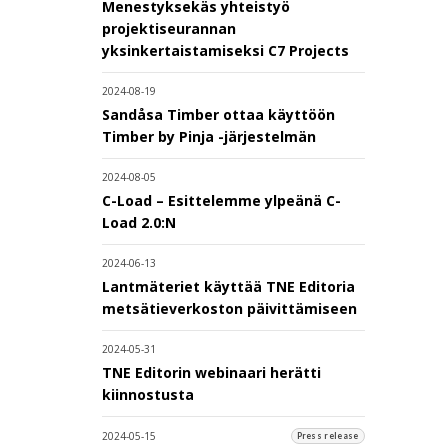
Menestyksekäs yhteistyö
projektiseurannan
yksinkertaistamiseksi C7 Projects
2024-08-19
Sandåsa Timber ottaa käyttöön
Timber by Pinja -järjestelmän
2024-08-05
C-Load – Esittelemme ylpeänä C-
Load 2.0:N
2024-06-13
Lantmäteriet käyttää TNE Editoria
metsätieverkoston päivittämiseen
2024-05-31
TNE Editorin webinaari herätti
kiinnostusta
2024-05-15
Press release