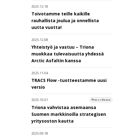
2025-12-18
Toivotamme teille kaikille
rauhallista joulua ja onnellista
uutta vuotta!
2025-12-08
Yhteistyö ja vastuu – Triona
muokkaa tulevaisuutta yhdessä
Arctic Asfaltin kanssa
2025-11-04
TRACS Flow -tuotteestamme uusi
versio
2025-10-01
Press release
Triona vahvistaa asemaansa
Suomen markkinoilla strategisen
yritysoston kautta
2025-09-18