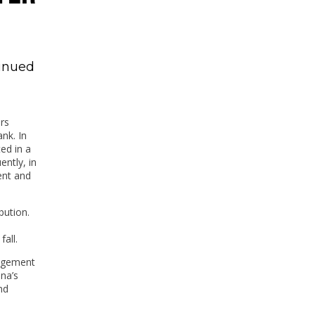
tinued
rs
nk. In
ed in a
ntly, in
ent and
bution.
all.
nagement
ona’s
nd