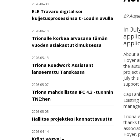
2026-06-30
ELE Trävaru digitalisoi
29 Augu
kuljetusprosessinsa C-Loadin avulla
In Jul
2026-06-18
appli
Trionalle korkea arvosana tämän
appli
vuoden asiakastutkimuksessa
About a 
2026-05-13
Hoyer a
Triona Roadwork Assistant
the autu
project 
lanseerattu Tanskassa
July thi
support
2026-05-07
Triona mahdollistaa IFC 4.3 -tuonnin
CapTank 
TNE:hen
Existing
manageme
2026-05-05
Triona 
Hallitse projektiesi kannattavuutta
thanks t
associa
2026-04-14
Hoyer, p
Krönt vägval –