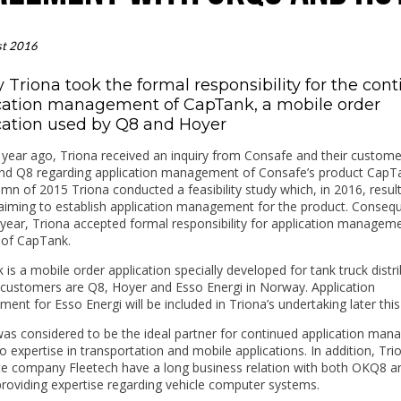
st 2016
y Triona took the formal responsibility for the con
cation management of CapTank, a mobile order
cation used by Q8 and Hoyer
year ago, Triona received an inquiry from Consafe and their custome
nd Q8 regarding application management of Consafe’s product CapTa
mn of 2015 Triona conducted a feasibility study which, in 2016, result
aiming to establish application management for the product. Conseque
s year, Triona accepted formal responsibility for application managem
 of CapTank.
is a mobile order application specially developed for tank truck distri
 customers are Q8, Hoyer and Esso Energi in Norway. Application
nt for Esso Energi will be included in Triona’s undertaking later this f
was considered to be the ideal partner for continued application ma
o expertise in transportation and mobile applications. In addition, Tri
te company Fleetech have a long business relation with both OKQ8 a
roviding expertise regarding vehicle computer systems.