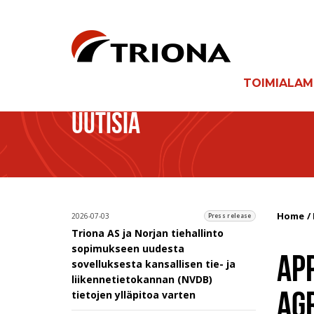
TOIMIALA
UUTISIA
Home
2026-07-03
Press release
Triona AS ja Norjan tiehallinto
sopimukseen uudesta
AP
sovelluksesta kansallisen tie- ja
liikennetietokannan (NVDB)
AG
tietojen ylläpitoa varten