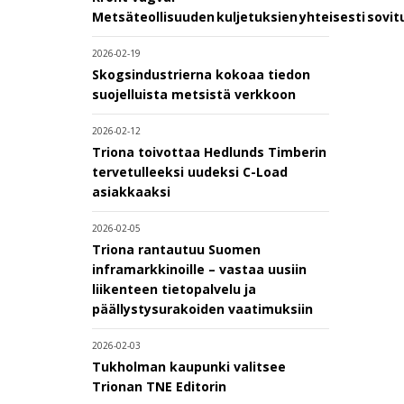
Metsäteollisuuden kuljetuksien yhteisesti sovi
2026-02-19
Skogsindustrierna kokoaa tiedon
suojelluista metsistä verkkoon
2026-02-12
Triona toivottaa Hedlunds Timberin
tervetulleeksi uudeksi C-Load
asiakkaaksi
2026-02-05
Triona rantautuu Suomen
inframarkkinoille – vastaa uusiin
liikenteen tietopalvelu ja
päällystysurakoiden vaatimuksiin
2026-02-03
Tukholman kaupunki valitsee
Trionan TNE Editorin