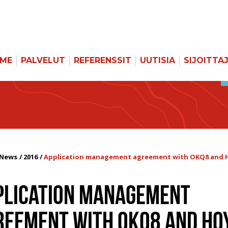
MME
PALVELUT
REFERENSSIT
UUTISIA
SIJOITTA
News
2016
Application management agreement with OKQ8 and 
PLICATION MANAGEMENT
REEMENT WITH OKQ8 AND HO