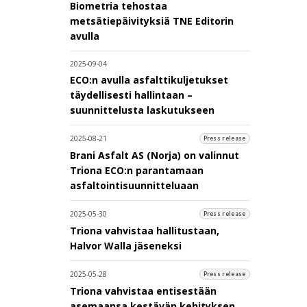
Biometria tehostaa
metsätiepäivityksiä TNE Editorin
avulla
2025-09-04
ECO:n avulla asfalttikuljetukset
täydellisesti hallintaan –
suunnittelusta laskutukseen
2025-08-21
Press release
Brani Asfalt AS (Norja) on valinnut
Triona ECO:n parantamaan
asfaltointisuunnitteluaan
2025-05-30
Press release
Triona vahvistaa hallitustaan,
Halvor Walla jäseneksi
2025-05-28
Press release
Triona vahvistaa entisestään
asemaansa kestävän kehityksen