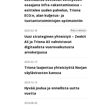
osaajana infra-rakentamisessa –
esittelee uuden palvelun, Triona
ECO:n, alan kuljetus- ja
tuotantotoimintojen optimointiin
2025-02-18
Press release
Uusi strateginen yhteistyö – Zeekit
AS ja Triona AS vahvistavat
digitaalista vuorovaikutusta
arvoketjussa
2025-02-13
Triona laajentaa yhteistyötä Norjan
väyläviraston kanssa
2024-12-13
Hyvää joulua ja onnellista uutta
vuotta
2024-08-26