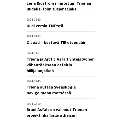
Lena Ridström nimitettiin Trionan
uudeksi toimitusjohtajaksi
2024-04-30
Uusi versio TNE:stä
2024-04-22
C-Load – kestävä TIE eteenpäin
2024-03-21
Triona ja Arctic Asfalt yhteistyöhön
vähentääkseen asfaltin
hiilijalanjälkeä
2024-03-15
Triona auttaa Sveaskogia
navigoimaan metsässä
2024-02-20
Brani Asfalt on valinnut Trionan
projektinhallintaratkaisun