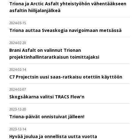
Triona ja Arctic Asfalt yhteistyöhön vähentääkseen
asfaltin hiilijalanjälkeä
2024-03-15
Triona auttaa Sveaskogia navigoimaan metsässä
2024-02-20
Brani Asfalt on valinnut Trionan
projektinhallintaratkaisun toimittajaksi
2024-02-14
C7 Projectsin uusi saas-ratkaisu otettiin käyttöön
2024-02-07
Skogsåkarna valitsi TRACS Flow'n
2023-12-20
Triona-päivät onnistuivat jälleen!
2023-12-14
Hyvää joulua ja onnellista uutta vuotta