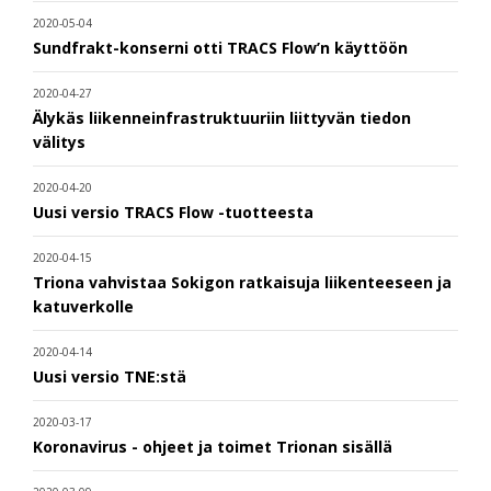
2020-05-04
Sundfrakt-konserni otti TRACS Flow’n käyttöön
2020-04-27
Älykäs liikenneinfrastruktuuriin liittyvän tiedon
välitys
2020-04-20
Uusi versio TRACS Flow -tuotteesta
2020-04-15
Triona vahvistaa Sokigon ratkaisuja liikenteeseen ja
katuverkolle
2020-04-14
Uusi versio TNE:stä
2020-03-17
Koronavirus - ohjeet ja toimet Trionan sisällä