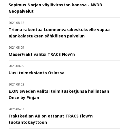
Sopimus Norjan väyläviraston kanssa - NVDB
Geopalvelut
2021-08-12
Triona rakentaa Luonnonvarakeskukselle vapaa-
ajankalastuksen sähköisen palvelun
2021-08-09
MaserFrakt valitsi TRACS Flow'n
2021-08-05
Uusi toimeksianto Oslossa
2021-08-02
E.ON Sweden valitsi toimitusketjunsa hallintaan
Once by Pinjan
2021-06-07
Fraktkedjan AB on ottanut TRACS Flow'n
tuotantokäyttöön