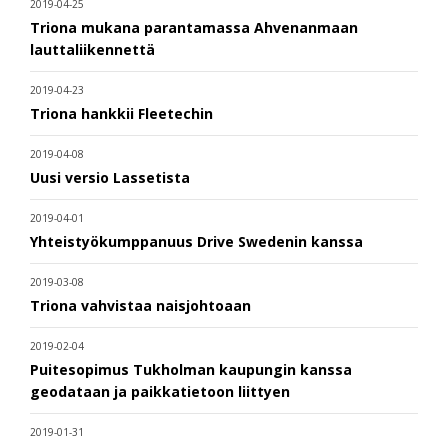
2019-04-25
Triona mukana parantamassa Ahvenanmaan
lauttaliikennettä
2019-04-23
Triona hankkii Fleetechin
2019-04-08
Uusi versio Lassetista
2019-04-01
Yhteistyökumppanuus Drive Swedenin kanssa
2019-03-08
Triona vahvistaa naisjohtoaan
2019-02-04
Puitesopimus Tukholman kaupungin kanssa
geodataan ja paikkatietoon liittyen
2019-01-31