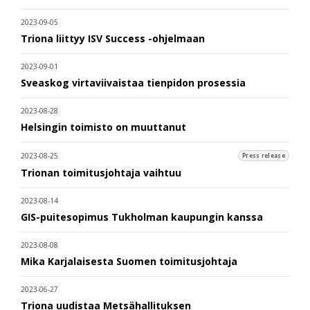
2023-09-05
Triona liittyy ISV Success -ohjelmaan
2023-09-01
Sveaskog virtaviivaistaa tienpidon prosessia
2023-08-28
Helsingin toimisto on muuttanut
2023-08-25
Press release
Trionan toimitusjohtaja vaihtuu
2023-08-14
GIS-puitesopimus Tukholman kaupungin kanssa
2023-08-08
Mika Karjalaisesta Suomen toimitusjohtaja
2023-06-27
Triona uudistaa Metsähallituksen