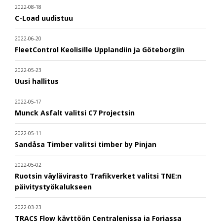
2022-08-18
C-Load uudistuu
2022-06-20
FleetControl Keolisille Upplandiin ja Göteborgiin
2022-05-23
Uusi hallitus
2022-05-17
Munck Asfalt valitsi C7 Projectsin
2022-05-11
Sandåsa Timber valitsi timber by Pinjan
2022-05-02
Ruotsin väylävirasto Trafikverket valitsi TNE:n
päivitystyökalukseen
2022-03-23
TRACS Flow käyttöön Centralenissa ja Foriassa