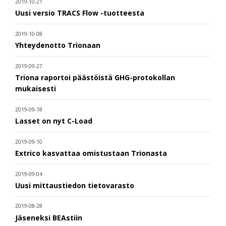
2019-10-21
Uusi versio TRACS Flow -tuotteesta
2019-10-08
Yhteydenotto Trionaan
2019-09-27
Triona raportoi päästöistä GHG-protokollan
mukaisesti
2019-09-18
Lasset on nyt C-Load
2019-09-10
Extrico kasvattaa omistustaan Trionasta
2019-09-04
Uusi mittaustiedon tietovarasto
2019-08-28
Jäseneksi BEAstiin