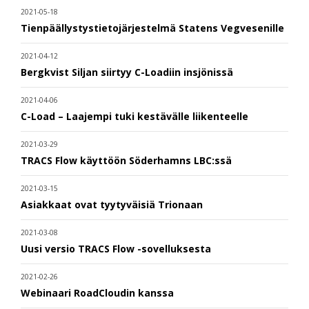
2021-05-18
Tienpäällystystietojärjestelmä Statens Vegvesenille
2021-04-12
Bergkvist Siljan siirtyy C-Loadiin insjönissä
2021-04-06
C-Load – Laajempi tuki kestävälle liikenteelle
2021-03-29
TRACS Flow käyttöön Söderhamns LBC:ssä
2021-03-15
Asiakkaat ovat tyytyväisiä Trionaan
2021-03-08
Uusi versio TRACS Flow -sovelluksesta
2021-02-26
Webinaari RoadCloudin kanssa