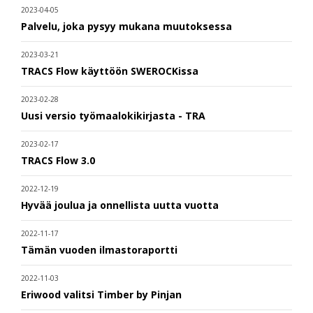
2023-04-05
Palvelu, joka pysyy mukana muutoksessa
2023-03-21
TRACS Flow käyttöön SWEROCKissa
2023-02-28
Uusi versio työmaalokikirjasta - TRA
2023-02-17
TRACS Flow 3.0
2022-12-19
Hyvää joulua ja onnellista uutta vuotta
2022-11-17
Tämän vuoden ilmastoraportti
2022-11-03
Eriwood valitsi Timber by Pinjan