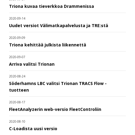
Triona kuvaa tieverkkoa Drammenissa
2020-09-14
Uudet versiot Välimatkapalvelusta ja TRE:stä
2020-09-09
Triona kehittää julkista liikennettä
2020-09-07
Arriva valitsi Trionan
2020-08-24
Söderhamns LBC valitsi Trionan TRACS Flow -
tuotteen
2020-08-17
FleetAnalyzerin web-versio FleetControliin
2020-08-10
C-Loadista uusi versio