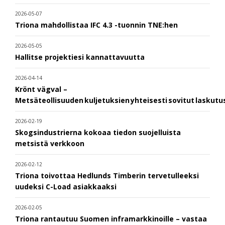
2026-05-07
Triona mahdollistaa IFC 4.3 -tuonnin TNE:hen
2026-05-05
Hallitse projektiesi kannattavuutta
2026-04-14
Krönt vägval –
Metsäteollisuuden kuljetuksien yhteisesti sovitut laskut
2026-02-19
Skogsindustrierna kokoaa tiedon suojelluista
metsistä verkkoon
2026-02-12
Triona toivottaa Hedlunds Timberin tervetulleeksi
uudeksi C-Load asiakkaaksi
2026-02-05
Triona rantautuu Suomen inframarkkinoille – vastaa