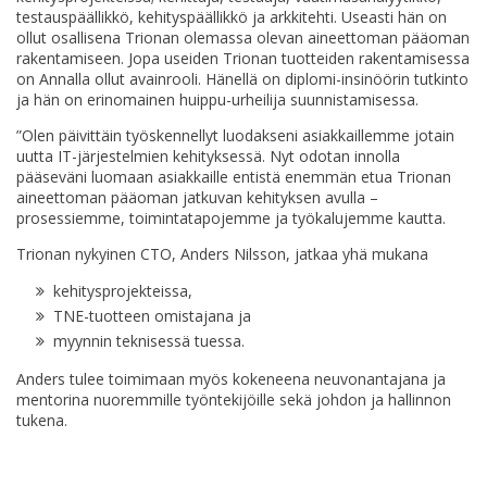
testauspäällikkö, kehityspäällikkö ja arkkitehti. Useasti hän on
ollut osallisena Trionan olemassa olevan aineettoman pääoman
rakentamiseen. Jopa useiden Trionan tuotteiden rakentamisessa
on Annalla ollut avainrooli. Hänellä on diplomi-insinöörin tutkinto
ja hän on erinomainen huippu-urheilija suunnistamisessa.
”Olen päivittäin työskennellyt luodakseni asiakkaillemme jotain
uutta IT-järjestelmien kehityksessä. Nyt odotan innolla
pääseväni luomaan asiakkaille entistä enemmän etua Trionan
aineettoman pääoman jatkuvan kehityksen avulla –
prosessiemme, toimintatapojemme ja työkalujemme kautta.
Trionan nykyinen CTO, Anders Nilsson, jatkaa yhä mukana
kehitysprojekteissa,
TNE-tuotteen omistajana ja
myynnin teknisessä tuessa.
Anders tulee toimimaan myös kokeneena neuvonantajana ja
mentorina nuoremmille työntekijöille sekä johdon ja hallinnon
tukena.