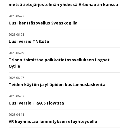
metsätietojärjestelmän yhdessä Arbonautin kanssa
2023-06-22
Uusi kenttäsovellus Sveaskogilla
2023-06-21
Uusi versio TNE:stä
2023-06-19
Triona toimittaa paikkatietosovelluksen Logset
Oy:lle
2023-06-07
Teiden käytön ja ylläpidon kustannuslaskenta
2023-06-02
Uusi versio TRACS Flow’sta
2023-04-11
VR käynnistää lämmityksen etäyhteydellä