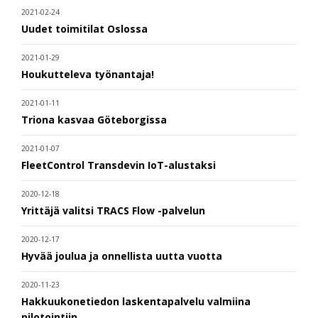
2021-02-24
Uudet toimitilat Oslossa
2021-01-29
Houkutteleva työnantaja!
2021-01-11
Triona kasvaa Göteborgissa
2021-01-07
FleetControl Transdevin IoT-alustaksi
2020-12-18
Yrittäjä valitsi TRACS Flow -palvelun
2020-12-17
Hyvää joulua ja onnellista uutta vuotta
2020-11-23
Hakkuukonetiedon laskentapalvelu valmiina
pilotointiin