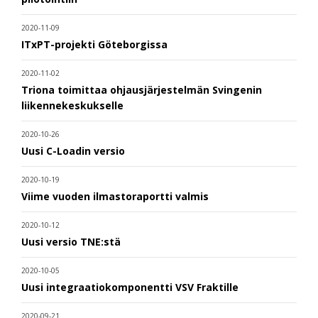
2020-11-09
ITxPT-projekti Göteborgissa
2020-11-02
Triona toimittaa ohjausjärjestelmän Svingenin
liikennekeskukselle
2020-10-26
Uusi C-Loadin versio
2020-10-19
Viime vuoden ilmastoraportti valmis
2020-10-12
Uusi versio TNE:stä
2020-10-05
Uusi integraatiokomponentti VSV Fraktille
2020-09-21