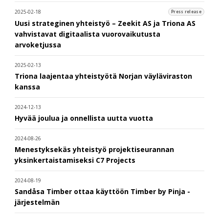
2025-02-18
Press release
Uusi strateginen yhteistyö – Zeekit AS ja Triona AS
vahvistavat digitaalista vuorovaikutusta
arvoketjussa
2025-02-13
Triona laajentaa yhteistyötä Norjan väyläviraston
kanssa
2024-12-13
Hyvää joulua ja onnellista uutta vuotta
2024-08-26
Menestyksekäs yhteistyö projektiseurannan
yksinkertaistamiseksi C7 Projects
2024-08-19
Sandåsa Timber ottaa käyttöön Timber by Pinja -
järjestelmän