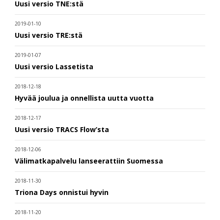
Uusi versio TNE:stä
2019-01-10
Uusi versio TRE:stä
2019-01-07
Uusi versio Lassetista
2018-12-18
Hyvää joulua ja onnellista uutta vuotta
2018-12-17
Uusi versio TRACS Flow’sta
2018-12-06
Välimatkapalvelu lanseerattiin Suomessa
2018-11-30
Triona Days onnistui hyvin
2018-11-20