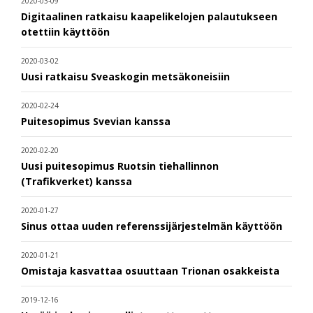
2020-03-09
Digitaalinen ratkaisu kaapelikelojen palautukseen
otettiin käyttöön
2020-03-02
Uusi ratkaisu Sveaskogin metsäkoneisiin
2020-02-24
Puitesopimus Svevian kanssa
2020-02-20
Uusi puitesopimus Ruotsin tiehallinnon
(Trafikverket) kanssa
2020-01-27
Sinus ottaa uuden referenssijärjestelmän käyttöön
2020-01-21
Omistaja kasvattaa osuuttaan Trionan osakkeista
2019-12-16