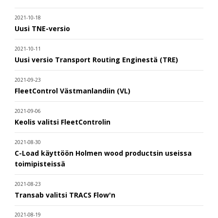
2021-10-18
Uusi TNE-versio
2021-10-11
Uusi versio Transport Routing Enginestä (TRE)
2021-09-23
FleetControl Västmanlandiin (VL)
2021-09-06
Keolis valitsi FleetControlin
2021-08-30
C-Load käyttöön Holmen wood productsin useissa
toimipisteissä
2021-08-23
Transab valitsi TRACS Flow'n
2021-08-19