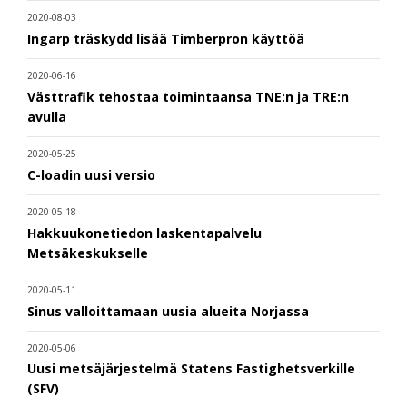
2020-08-03
Ingarp träskydd lisää Timberpron käyttöä
2020-06-16
Västtrafik tehostaa toimintaansa TNE:n ja TRE:n
avulla
2020-05-25
C-loadin uusi versio
2020-05-18
Hakkuukonetiedon laskentapalvelu
Metsäkeskukselle
2020-05-11
Sinus valloittamaan uusia alueita Norjassa
2020-05-06
Uusi metsäjärjestelmä Statens Fastighetsverkille
(SFV)