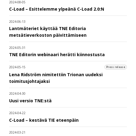
2024-08-05
C-Load – Esittelemme ylpeänä C-Load 2.0:N
2024-06-13
Lantmäteriet käyttää TNE Editoria
metsätieverkoston päivittämiseen
2024-05-31
TNE Editorin webinaari herätti kiinnostusta
2024-05-15
Press release
Lena Ridström nimitettiin Trionan uudeksi
toimitusjohtajaksi
2024-04-30
Uusi versio TNE:stä
2024-04-22
C-Load – kestävä TIE eteenpäin
2024-03-21