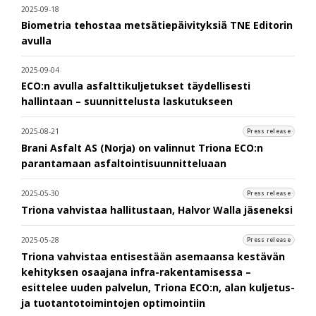
2025-09-18
Biometria tehostaa metsätiepäivityksiä TNE Editorin
avulla
2025-09-04
ECO:n avulla asfalttikuljetukset täydellisesti
hallintaan – suunnittelusta laskutukseen
2025-08-21
Press release
Brani Asfalt AS (Norja) on valinnut Triona ECO:n
parantamaan asfaltointisuunnitteluaan
2025-05-30
Press release
Triona vahvistaa hallitustaan, Halvor Walla jäseneksi
2025-05-28
Press release
Triona vahvistaa entisestään asemaansa kestävän
kehityksen osaajana infra-rakentamisessa –
esittelee uuden palvelun, Triona ECO:n, alan kuljetus-
ja tuotantotoimintojen optimointiin