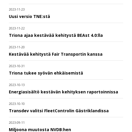
2023-11-23
Uusi versio TNE:stä
2023-11-22
Triona ajaa kestävää kehitystä BEAst 4.0:lla
2023-11-20
Kestävää kehitystä Fair Transportin kanssa
2023-10-31
Triona tukee syövän ehkäisemistä
2023-10-13
Energiasisältö kestävän kehityksen raportoinnissa
2023-10-10
Transdev valitsi FleetControlin Gästriklandissa
2023-09-11
Miljoona muutosta NVDB:hen