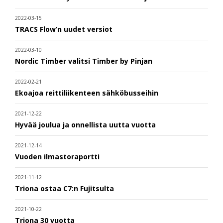
2022-03-15
TRACS Flow’n uudet versiot
2022-03-10
Nordic Timber valitsi Timber by Pinjan
2022-02-21
Ekoajoa reittiliikenteen sähköbusseihin
2021-12-22
Hyvää joulua ja onnellista uutta vuotta
2021-12-14
Vuoden ilmastoraportti
2021-11-12
Triona ostaa C7:n Fujitsulta
2021-10-22
Triona 30 vuotta