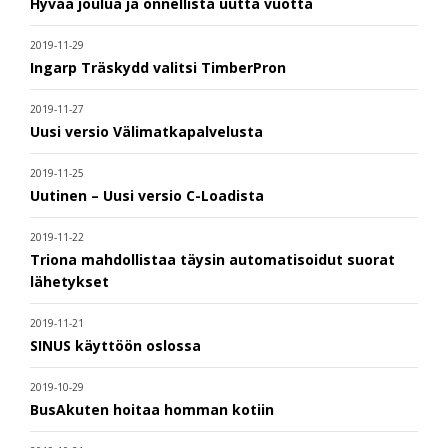
Hyvää joulua ja onnellista uutta vuotta
2019-11-29
Ingarp Träskydd valitsi TimberPron
2019-11-27
Uusi versio Välimatkapalvelusta
2019-11-25
Uutinen – Uusi versio C-Loadista
2019-11-22
Triona mahdollistaa täysin automatisoidut suorat
lähetykset
2019-11-21
SINUS käyttöön oslossa
2019-10-29
BusAkuten hoitaa homman kotiin