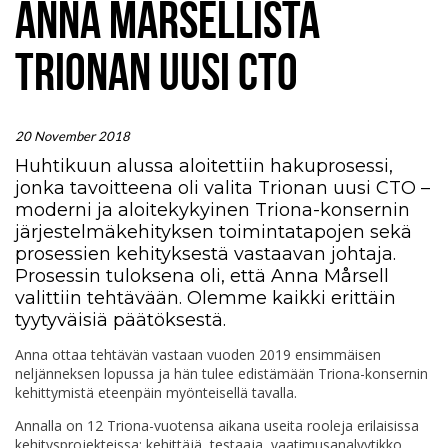
ANNA MÅRSELLISTA
TRIONAN UUSI CTO
20 November 2018
Huhtikuun alussa aloitettiin hakuprosessi,
jonka tavoitteena oli valita Trionan uusi CTO –
moderni ja aloitekykyinen Triona-konsernin
järjestelmäkehityksen toimintatapojen sekä
prosessien kehityksestä vastaavan johtaja.
Prosessin tuloksena oli, että Anna Mårsell
valittiin tehtävään. Olemme kaikki erittäin
tyytyväisiä päätöksestä.
Anna ottaa tehtävän vastaan vuoden 2019 ensimmäisen
neljänneksen lopussa ja hän tulee edistämään Triona-konsernin
kehittymistä eteenpäin myönteisellä tavalla.
Annalla on 12 Triona-vuotensa aikana useita rooleja erilaisissa
kehitysprojekteissa; kehittäjä, testaaja, vaatimusanalyytikko,