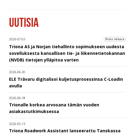
UUTISIA
2026-07-03
Press release
Triona AS ja Norjan tiehallinto sopimukseen uudesta
sovelluksesta kansallisen tie- ja liikennetietokannan
(NVDB) tietojen ylläpitoa varten
2026-06-30
ELE Trävaru digitalisoi kuljetusprosessinsa C-Loadin
avulla
2026-06-18
Trionalle korkea arvosana tämän vuoden
asiakastutkimuksessa
2026-05-13
Triona Roadwork Assistant lanseerattu Tanskassa