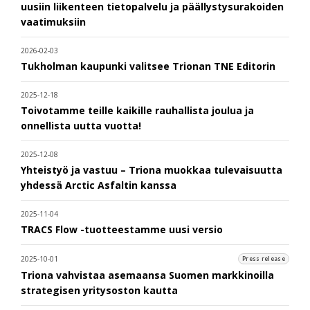
uusiin liikenteen tietopalvelu ja päällystysurakoiden
vaatimuksiin
2026-02-03
Tukholman kaupunki valitsee Trionan TNE Editorin
2025-12-18
Toivotamme teille kaikille rauhallista joulua ja
onnellista uutta vuotta!
2025-12-08
Yhteistyö ja vastuu – Triona muokkaa tulevaisuutta
yhdessä Arctic Asfaltin kanssa
2025-11-04
TRACS Flow -tuotteestamme uusi versio
2025-10-01
Press release
Triona vahvistaa asemaansa Suomen markkinoilla
strategisen yritysoston kautta