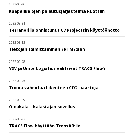
2022-09-26
Kaapelikelojen palautusjärjestelmä Ruotsiin
2022-09-21
Terranorilla onnistunut C7 Projectsin käyttöönotto
2022-09-12
Tietojen toimittaminen ERTMS:ään
2022-09-08
VSV ja Unite Logistics valitsivat TRACS Flow’n
2022-09-05
Triona vähentää liikenteen CO2-päästöjä
2022-08-29
Omakala – kalastajan sovellus
2022-08-22
TRACS Flow käyttöön TransAB:lla