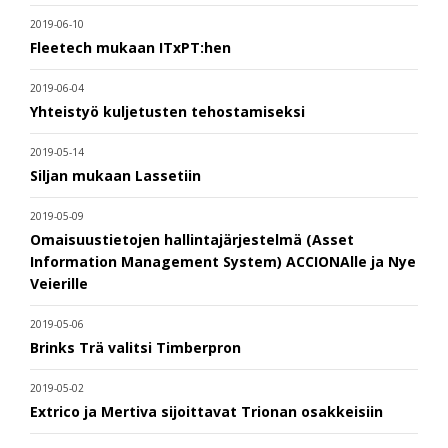
2019-06-10
Fleetech mukaan ITxPT:hen
2019-06-04
Yhteistyö kuljetusten tehostamiseksi
2019-05-14
Siljan mukaan Lassetiin
2019-05-09
Omaisuustietojen hallintajärjestelmä (Asset
Information Management System) ACCIONAlle ja Nye
Veierille
2019-05-06
Brinks Trä valitsi Timberpron
2019-05-02
Extrico ja Mertiva sijoittavat Trionan osakkeisiin