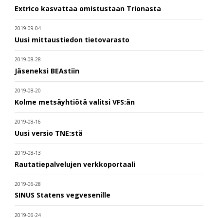
Extrico kasvattaa omistustaan Trionasta
2019-09-04
Uusi mittaustiedon tietovarasto
2019-08-28
Jäseneksi BEAstiin
2019-08-20
Kolme metsäyhtiötä valitsi VFS:än
2019-08-16
Uusi versio TNE:stä
2019-08-13
Rautatiepalvelujen verkkoportaali
2019-06-28
SINUS Statens vegvesenille
2019-06-24