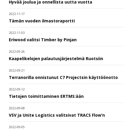
Hyvää joulua ja onnellista uutta vuotta
2022-11-17
Tämän vuoden ilmastoraportti
2022-11-03
Eriwood valitsi Timber by Pinjan
2022-09-26
Kaapelikelojen palautusjärjestelmä Ruotsiin
2022-09-21
Terranorilla onnistunut C7 Projectsin käyttöönotto
2022-09-12
Tietojen toimittaminen ERTMS:ään
2022-09-08
VSV ja Unite Logistics valitsivat TRACS Flow’n
2022-09-05