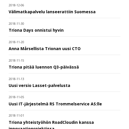
2018-12-06
Välimatkapalvelu lanseerattiin Suomessa
2018-11-30
Triona Days onnistui hyvin
2018-11-20
Anna Mårsellista Trionan uusi CTO
2018-11-15
Triona pitää luennon Q3-päivässä
2018-11-13
Uusi versio Lasset-palvelusta
2018-11-05
Uusi IT-järjestelmä RS Trommelservice AS:lle
2018-11-01
Triona yhteistyöhön RoadCloudin kanssa
innovaatioprojektissa