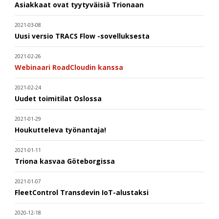
Asiakkaat ovat tyytyväisiä Trionaan
2021-03-08
Uusi versio TRACS Flow -sovelluksesta
2021-02-26
Webinaari RoadCloudin kanssa
2021-02-24
Uudet toimitilat Oslossa
2021-01-29
Houkutteleva työnantaja!
2021-01-11
Triona kasvaa Göteborgissa
2021-01-07
FleetControl Transdevin IoT-alustaksi
2020-12-18