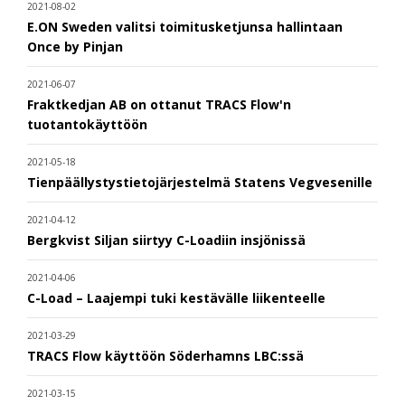
2021-08-02
E.ON Sweden valitsi toimitusketjunsa hallintaan
Once by Pinjan
2021-06-07
Fraktkedjan AB on ottanut TRACS Flow'n
tuotantokäyttöön
2021-05-18
Tienpäällystystietojärjestelmä Statens Vegvesenille
2021-04-12
Bergkvist Siljan siirtyy C-Loadiin insjönissä
2021-04-06
C-Load – Laajempi tuki kestävälle liikenteelle
2021-03-29
TRACS Flow käyttöön Söderhamns LBC:ssä
2021-03-15