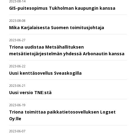
2023-08-14
GIS-puitesopimus Tukholman kaupungin kanssa
2023-08-08
Mika Karjalaisesta Suomen toimitusjohtaja
2023-06-27
Triona uudistaa Metsähallituksen
metsätietojärjestelmän yhdessä Arbonautin kanssa
2023-06-22
Uusi kenttäsovellus Sveaskogilla
2023-06-21
Uusi versio TNE:stä
2023-06-19
Triona toimittaa paikkatietosovelluksen Logset
Oy:lle
2023-06-07