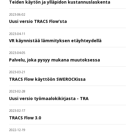
Teiden käytön ja ylläpidon kustannuslaskenta
2023-06-02
Uusi versio TRACS Flow’sta
2023-04-11
VR käynnistää lämmityksen etäyhteydellä
2023-04-05
Palvelu, joka pysyy mukana muutoksessa
2023-03-21
TRACS Flow käyttöön SWEROCKissa
2023-02-28
Uusi versio työmaalokikirjasta - TRA
2023-02-17
TRACS Flow 3.0
2022-12-19