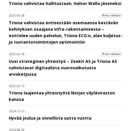
Triona vahvistaa hallitustaan, Halvor Walla jäseneksi
2025-05-28
Press release
Triona vahvistaa entisestään asemaansa kestävän
kehityksen osaajana infra-rakentamisessa –
esittelee uuden palvelun, Triona ECO:n, alan kuljetus-
ja tuotantotoimintojen optimointiin
2025-02-18
Press release
Uusi strateginen yhteistyö – Zeekit AS ja Triona AS
vahvistavat digitaalista vuorovaikutusta
arvoketjussa
2025-02-13
Triona laajentaa yhteistyötä Norjan väyläviraston
kanssa
2024-12-13
Hyvää joulua ja onnellista uutta vuotta
2024-08-26