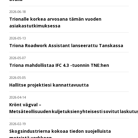
2026-06-18
Trionalle korkea arvosana tämän vuoden
asiakastutkimuksessa
2026-05-13
Triona Roadwork Assistant lanseerattu Tanskassa
2026-05-07
Triona mahdollistaa IFC 4.3 -tuonnin TNE:hen
2026-05-05
Hallitse projektiesi kannattavuutta
2026-04-14
Krönt vägval –
Metsäteollisuuden kuljetuksien yhteisesti sovitut laskut
2026-02-19
Skogsindustrierna kokoaa tiedon suojelluista
metsistä verkkoon