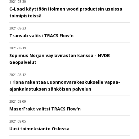
2021-08-30
C-Load käyttöön Holmen wood productsin useissa
toimipisteissä
2021-08-23
Transab valitsi TRACS Flow'n
2021-08-19
Sopimus Norjan väyläviraston kanssa - NVDB
Geopalvelut
2021-08-12
Triona rakentaa Luonnonvarakeskukselle vapaa-
ajankalastuksen sähköisen palvelun
2021-08-09
MaserFrakt valitsi TRACS Flow'n
2021-08-05
Uusi toimeksianto Oslossa