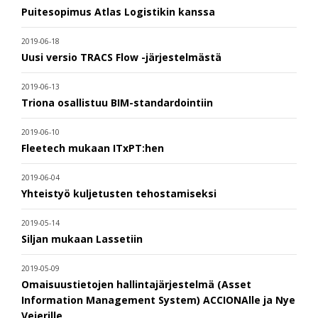
Puitesopimus Atlas Logistikin kanssa
2019-06-18
Uusi versio TRACS Flow -järjestelmästä
2019-06-13
Triona osallistuu BIM-standardointiin
2019-06-10
Fleetech mukaan ITxPT:hen
2019-06-04
Yhteistyö kuljetusten tehostamiseksi
2019-05-14
Siljan mukaan Lassetiin
2019-05-09
Omaisuustietojen hallintajärjestelmä (Asset
Information Management System) ACCIONAlle ja Nye
Veierille