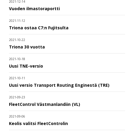
2021-12-14
Vuoden ilmastoraportti
2021-11-12
Triona ostaa C7:n Fujitsulta
2021-10-22
Triona 30 vuotta
2021-10-18
Uusi TNE-versio
2021-10-11
Uusi versio Transport Routing Enginestä (TRE)
2021-09-23
FleetControl Västmanlandiin (VL)
2021-09-06
Keolis valitsi FleetControlin