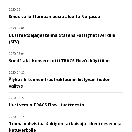
2020-05-11
Sinus valloittamaan uusia alueita Norjassa
2020-05-06
Uusi metsäjärjestelmä Statens Fastighetsverkille
(SFV)
2020-05-04
Sundfrakt-konserni otti TRACS Flow’n käyttöön
2020-04-27
Älykäs liikenneinfrastruktuuriin liittyvän tiedon
välitys
2020-04-20
Uusi versio TRACS Flow -tuotteesta
2020-04-15
Triona vahvistaa Sokigon ratkaisuja liikenteeseen ja
katuverkolle