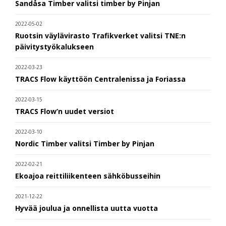
Sandåsa Timber valitsi timber by Pinjan
2022-05-02
Ruotsin väylävirasto Trafikverket valitsi TNE:n
päivitystyökalukseen
2022-03-23
TRACS Flow käyttöön Centralenissa ja Foriassa
2022-03-15
TRACS Flow’n uudet versiot
2022-03-10
Nordic Timber valitsi Timber by Pinjan
2022-02-21
Ekoajoa reittiliikenteen sähköbusseihin
2021-12-22
Hyvää joulua ja onnellista uutta vuotta