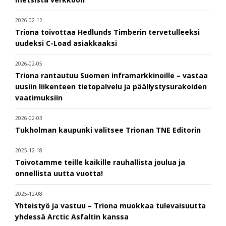
2026-02-12
Triona toivottaa Hedlunds Timberin tervetulleeksi
uudeksi C-Load asiakkaaksi
2026-02-05
Triona rantautuu Suomen inframarkkinoille – vastaa
uusiin liikenteen tietopalvelu ja päällystysurakoiden
vaatimuksiin
2026-02-03
Tukholman kaupunki valitsee Trionan TNE Editorin
2025-12-18
Toivotamme teille kaikille rauhallista joulua ja
onnellista uutta vuotta!
2025-12-08
Yhteistyö ja vastuu – Triona muokkaa tulevaisuutta
yhdessä Arctic Asfaltin kanssa