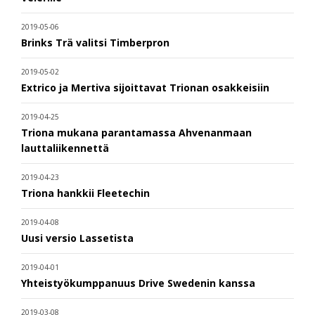
2019-05-06
Brinks Trä valitsi Timberpron
2019-05-02
Extrico ja Mertiva sijoittavat Trionan osakkeisiin
2019-04-25
Triona mukana parantamassa Ahvenanmaan
lauttaliikennettä
2019-04-23
Triona hankkii Fleetechin
2019-04-08
Uusi versio Lassetista
2019-04-01
Yhteistyökumppanuus Drive Swedenin kanssa
2019-03-08