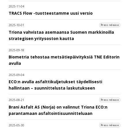
2025-11-04
TRACS Flow -tuotteestamme uusi versio
2025-10-01
Press release
Triona vahvistaa asemaansa Suomen markkinoilla
strategisen yritysoston kautta
2025-09-18
Biometria tehostaa metsätiepäivityksiä TNE Editorin
avulla
2025-09-04
ECO:n avulla asfalttikuljetukset täydellisesti
hallintaan – suunnittelusta laskutukseen
2025-08-21
Press release
Brani Asfalt AS (Norja) on valinnut Triona ECO:n
parantamaan asfaltointisuunnitteluaan
2025-05-30
Press release