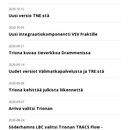
2020-10-12
Uusi versio TNE:stä
2020-10-05
Uusi integraatiokomponentti VSV Fraktille
2020-09-21
Triona kuvaa tieverkkoa Drammenissa
2020-09-14
Uudet versiot Välimatkapalvelusta ja TRE:stä
2020-09-09
Triona kehittää julkista liikennettä
2020-09-07
Arriva valitsi Trionan
2020-08-24
Söderhamns LBC valitsi Trionan TRACS Flow -