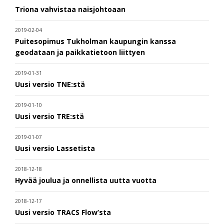
Triona vahvistaa naisjohtoaan
2019-02-04
Puitesopimus Tukholman kaupungin kanssa
geodataan ja paikkatietoon liittyen
2019-01-31
Uusi versio TNE:stä
2019-01-10
Uusi versio TRE:stä
2019-01-07
Uusi versio Lassetista
2018-12-18
Hyvää joulua ja onnellista uutta vuotta
2018-12-17
Uusi versio TRACS Flow’sta