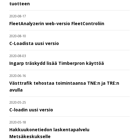
tuotteen
2020-08-17
FleetAnalyzerin web-versio FleetControliin
2020-08-10
C-Loadista uusi versio
2020-08-03
Ingarp träskydd lisää Timberpron käyttöä
2020-06-16
Västtrafik tehostaa toimintaansa TNE:n ja TRE:n
avulla
2020-05-25
C-loadin uusi versio
2020-05-18
Hakkuukonetiedon laskentapalvelu
Metsäkeskukselle