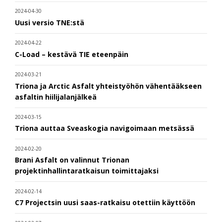
2024-04-30
Uusi versio TNE:stä
2024-04-22
C-Load – kestävä TIE eteenpäin
2024-03-21
Triona ja Arctic Asfalt yhteistyöhön vähentääkseen
asfaltin hiilijalanjälkeä
2024-03-15
Triona auttaa Sveaskogia navigoimaan metsässä
2024-02-20
Brani Asfalt on valinnut Trionan
projektinhallintaratkaisun toimittajaksi
2024-02-14
C7 Projectsin uusi saas-ratkaisu otettiin käyttöön