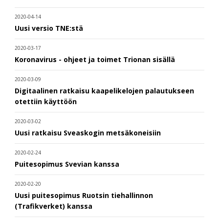
2020-04-14
Uusi versio TNE:stä
2020-03-17
Koronavirus - ohjeet ja toimet Trionan sisällä
2020-03-09
Digitaalinen ratkaisu kaapelikelojen palautukseen
otettiin käyttöön
2020-03-02
Uusi ratkaisu Sveaskogin metsäkoneisiin
2020-02-24
Puitesopimus Svevian kanssa
2020-02-20
Uusi puitesopimus Ruotsin tiehallinnon
(Trafikverket) kanssa