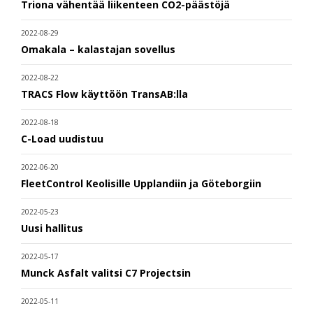
Triona vähentää liikenteen CO2-päästöjä
2022-08-29
Omakala – kalastajan sovellus
2022-08-22
TRACS Flow käyttöön TransAB:lla
2022-08-18
C-Load uudistuu
2022-06-20
FleetControl Keolisille Upplandiin ja Göteborgiin
2022-05-23
Uusi hallitus
2022-05-17
Munck Asfalt valitsi C7 Projectsin
2022-05-11