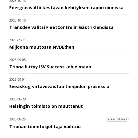
2023-10-13
Energiasisältö kestävän kehityksen raportoinnissa
2023-10-10
Transdev valitsi FleetControlin Gästriklandissa
2023-09-11
Miljoona muutosta NVDB:hen
2023-09-05
Triona liittyy ISV Success -ohjelmaan
2023-09-01
Sveaskog virtaviivaistaa tienpidon prosessia
2023-08-28
Helsingin toimisto on muuttanut
2023-08-25
Press release
Trionan toimitusjohtaja vaihtuu