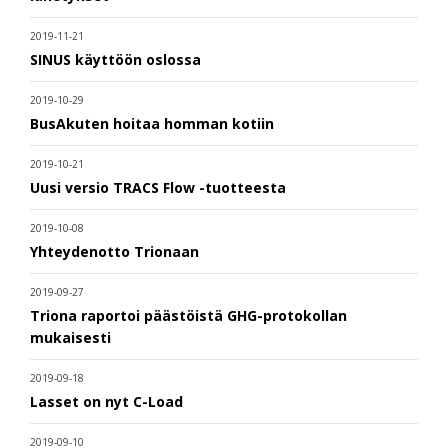
2019-11-21
SINUS käyttöön oslossa
2019-10-29
BusAkuten hoitaa homman kotiin
2019-10-21
Uusi versio TRACS Flow -tuotteesta
2019-10-08
Yhteydenotto Trionaan
2019-09-27
Triona raportoi päästöistä GHG-protokollan
mukaisesti
2019-09-18
Lasset on nyt C-Load
2019-09-10