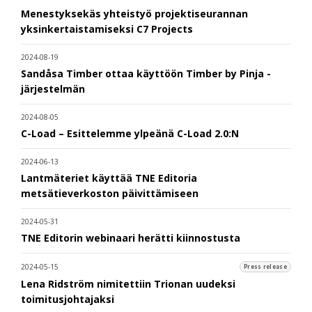
Menestyksekäs yhteistyö projektiseurannan
yksinkertaistamiseksi C7 Projects
2024-08-19
Sandåsa Timber ottaa käyttöön Timber by Pinja -
järjestelmän
2024-08-05
C-Load – Esittelemme ylpeänä C-Load 2.0:N
2024-06-13
Lantmäteriet käyttää TNE Editoria
metsätieverkoston päivittämiseen
2024-05-31
TNE Editorin webinaari herätti kiinnostusta
2024-05-15
Press release
Lena Ridström nimitettiin Trionan uudeksi
toimitusjohtajaksi