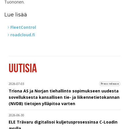
Tuononen.
Lue lisää
FleetControl
roadcloud.fi
UUTISIA
2026-07-03
Press release
Triona AS ja Norjan tiehallinto sopimukseen uudesta
sovelluksesta kansallisen tie- ja liikennetietokannan
(NVDB) tietojen ylläpitoa varten
2026-06-30
ELE Trävaru digitalisoi kuljetusprosessinsa C-Loadin
avulla