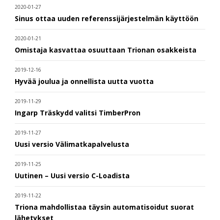
2020-01-27
Sinus ottaa uuden referenssijärjestelmän käyttöön
2020-01-21
Omistaja kasvattaa osuuttaan Trionan osakkeista
2019-12-16
Hyvää joulua ja onnellista uutta vuotta
2019-11-29
Ingarp Träskydd valitsi TimberPron
2019-11-27
Uusi versio Välimatkapalvelusta
2019-11-25
Uutinen – Uusi versio C-Loadista
2019-11-22
Triona mahdollistaa täysin automatisoidut suorat
lähetykset