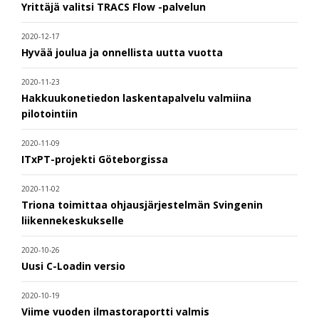
Yrittäjä valitsi TRACS Flow -palvelun
2020-12-17
Hyvää joulua ja onnellista uutta vuotta
2020-11-23
Hakkuukonetiedon laskentapalvelu valmiina
pilotointiin
2020-11-09
ITxPT-projekti Göteborgissa
2020-11-02
Triona toimittaa ohjausjärjestelmän Svingenin
liikennekeskukselle
2020-10-26
Uusi C-Loadin versio
2020-10-19
Viime vuoden ilmastoraportti valmis