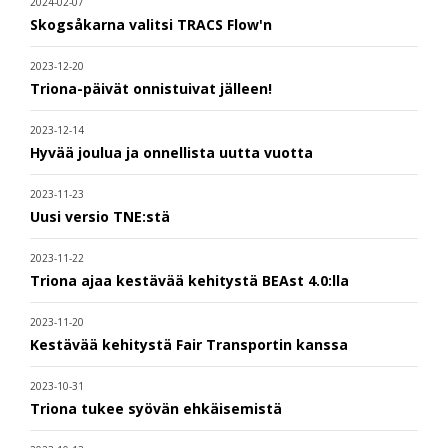
2024-02-07
Skogsåkarna valitsi TRACS Flow'n
2023-12-20
Triona-päivät onnistuivat jälleen!
2023-12-14
Hyvää joulua ja onnellista uutta vuotta
2023-11-23
Uusi versio TNE:stä
2023-11-22
Triona ajaa kestävää kehitystä BEAst 4.0:lla
2023-11-20
Kestävää kehitystä Fair Transportin kanssa
2023-10-31
Triona tukee syövän ehkäisemistä