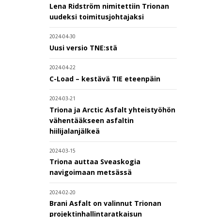
Lena Ridström nimitettiin Trionan
uudeksi toimitusjohtajaksi
2024-04-30
Uusi versio TNE:stä
2024-04-22
C-Load – kestävä TIE eteenpäin
2024-03-21
Triona ja Arctic Asfalt yhteistyöhön
vähentääkseen asfaltin
hiilijalanjälkeä
2024-03-15
Triona auttaa Sveaskogia
navigoimaan metsässä
2024-02-20
Brani Asfalt on valinnut Trionan
projektinhallintaratkaisun