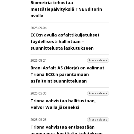
Biometria tehostaa
metsätiepäivityksiä TNE Editorin
avulla
2025-09-04
ECO:n avulla asfalttikuljetukset
täydellisesti hallintaan –
suunnittelusta laskutukseen
2025-08-21
Press release
Brani Asfalt AS (Norja) on valinnut
Triona ECO:n parantamaan
asfaltointisuunnitteluaan
2025-05-30
Press release
Triona vahvistaa hallitustaan,
Halvor Walla jäseneksi
2025-05-28
Press release
Triona vahvistaa entisestään
asemaansa kestävän kehityksen