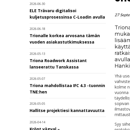
2026-06-30
ELE Trävaru digitalisoi
27 Sept
kuljetusprosessinsa C-Loadin avulla
Trion
2026-06-18
mukai
Trionalle korkea arvosana tämän
lisää
vuoden asiakastutkimuksessa
käytt
ratka
2026-05-13
avull
Triona Roadwork Assistant
Hanki
lanseerattu Tanskassa
Yhä use
2026-05-07
vahviste
Triona mahdollistaa IFC 4.3 -tuonnin
kolme ne
TNE:hen
vuonna m
täydelli
sopivan
2026-05-05
ilmasto
Hallitse projektiesi kannattavuutta
mittaust
2026-04-14
Syy siih
Krönt vägval –
protoko