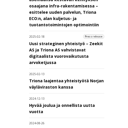
osaajana infra-rakentamisessa –
esittelee uuden palvelun, Triona
ECO:n, alan kuljetus- ja
tuotantotoimintojen optimointiin
2025-02-18
Press release
Uusi strateginen yhteistyö – Zeekit
AS ja Triona AS vahvistavat
digitaalista vuorovaikutusta
arvoketjussa
2025-02-13
Triona laajentaa yhteistyötä Norjan
väyläviraston kanssa
2024-12-13
Hyvää joulua ja onnellista uutta
vuotta
2024-08-26