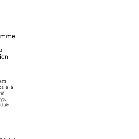
semme
a
ion
sti
alla ja
änä
yys,
ttäin
oraan ja