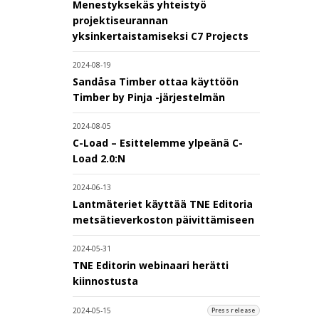
Menestyksekäs yhteistyö
projektiseurannan
yksinkertaistamiseksi C7 Projects
2024-08-19
Sandåsa Timber ottaa käyttöön
Timber by Pinja -järjestelmän
2024-08-05
C-Load – Esittelemme ylpeänä C-
Load 2.0:N
2024-06-13
Lantmäteriet käyttää TNE Editoria
metsätieverkoston päivittämiseen
2024-05-31
TNE Editorin webinaari herätti
kiinnostusta
2024-05-15
Press release