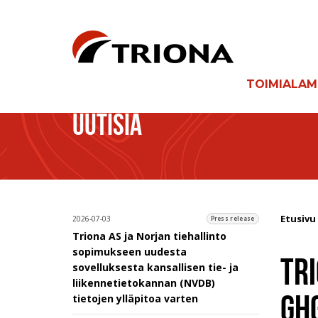
TOIMIALA
UUTISIA
Etusivu
2026-07-03
Press release
Triona AS ja Norjan tiehallinto
sopimukseen uudesta
TR
sovelluksesta kansallisen tie- ja
liikennetietokannan (NVDB)
GH
tietojen ylläpitoa varten