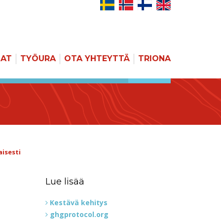
JAT
TYÖURA
OTA YHTEYTTÄ
TRIONA
HAKU
isesti
Lue lisää
Kestävä kehitys
ghgprotocol.org