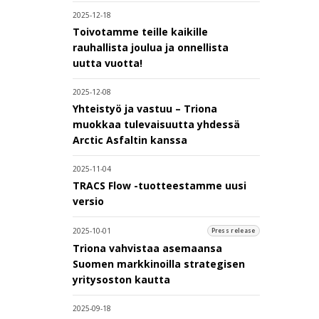
2025-12-18
Toivotamme teille kaikille
rauhallista joulua ja onnellista
uutta vuotta!
2025-12-08
Yhteistyö ja vastuu – Triona
muokkaa tulevaisuutta yhdessä
Arctic Asfaltin kanssa
2025-11-04
TRACS Flow -tuotteestamme uusi
versio
2025-10-01
Press release
Triona vahvistaa asemaansa
Suomen markkinoilla strategisen
yritysoston kautta
2025-09-18