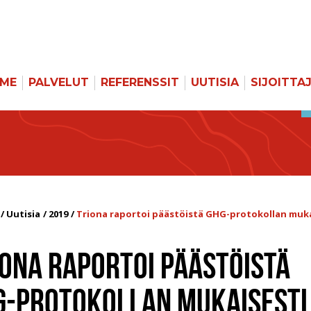
MME
PALVELUT
REFERENSSIT
UUTISIA
SIJOITTA
Uutisia
2019
Triona raportoi päästöistä GHG-protokollan muka
IONA RAPORTOI PÄÄSTÖISTÄ
G-PROTOKOLLAN MUKAISESTI