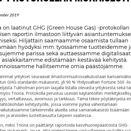
ember 2019
a on laatinut GHG (Green House Gas) -protokollan
sen raportin ilmastoon liittyvän asiantuntemuk
miseksi. Hiljattain saamaamme osaamista tullaan
ämään hyödyksi mm. työssämme tuotteidemme j
isujemme parissa sekä auttaessamme digitalisaat
a asiakkaitamme edistämään kestävää kehitystä.
nnoissamme hallitsemme omia päästöjämme.
ammat yritykset seuraavat ilmastonmuutosvaikutustaan kansainvälise
tun GHG-standardin mukaisesti, yli 90 % Yhdysvaltain Fortune 500 -list
ljästä Tukholman pörssin laajalla listalla olevasta yrityksestä sekä t
yös Triona. Protokolla perustuu useisiin käytäntöihin: merkityksellis
syys, vertailtavuus, avoimuus ja tarkkuus. Tämä tekee pöytäkirjasta eri
 lähtökohdan kehitystyölle, jossa voimme pyrkiä vähentämään
vaikutuksiamme tärkeimmillä alueilla sekä samanaikaisesti lisäämään
en ja arvioiden luotettavuutta tarpeen vaatiessa.
en, miksi Triona on päättänyt raportoida kasvihuonepäästöistä GHG-
llan mukaisesti, on se, että mielestämme vastuullamme on hallita su