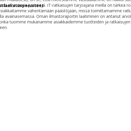
sti aiheutuvia päästöjä. IT-ratkaisujen tarjoajana meillä on tärkeä ro
tut laskutusperusteet
asiakkaitamme vähentämään päästöjään, missä toimittamamme ratka
olla avainasemassa. Oman ilmastoraportin laatiminen on antanut arvo
 jonka tuomme mukanamme asiakkaidemme tuotteiden ja ratkaisujen
een.