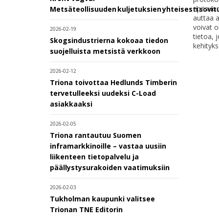
epäsuora
Metsäteollisuuden kuljetuksien yhteisesti sovi
auttaa 
voivat 
2026-02-19
tietoa,
Skogsindustrierna kokoaa tiedon
kehityks
suojelluista metsistä verkkoon
2026-02-12
Triona toivottaa Hedlunds Timberin
tervetulleeksi uudeksi C-Load
asiakkaaksi
2026-02-05
Triona rantautuu Suomen
inframarkkinoille – vastaa uusiin
liikenteen tietopalvelu ja
päällystysurakoiden vaatimuksiin
2026-02-03
Tukholman kaupunki valitsee
Trionan TNE Editorin