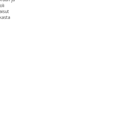
oli
isut
kasta