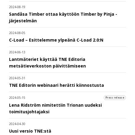
2024-08-19
Sandåsa Timber ottaa käyttöön Timber by Pinja -
järjestelmän
2024-08-05
C-Load – Esittelemme ylpeänä C-Load 2.0:N
2024-06-13
Lantmäteriet käyttää TNE Editoria
metsätieverkoston päivittämiseen
2024-05-31
TNE Editorin webinaari herätti kiinnostusta
2024-05-15
Press release
Lena Ridström nimitettiin Trionan uudeksi
toimitusjohtajaksi
2024-04-30
Uusi versio TNE:stä