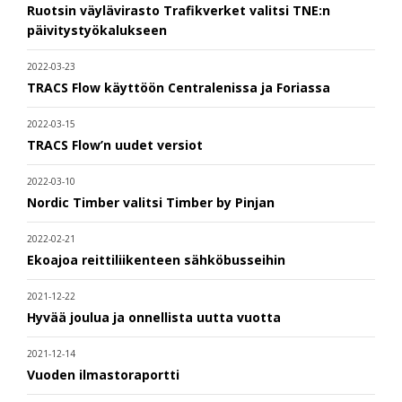
Ruotsin väylävirasto Trafikverket valitsi TNE:n
päivitystyökalukseen
2022-03-23
TRACS Flow käyttöön Centralenissa ja Foriassa
2022-03-15
TRACS Flow’n uudet versiot
2022-03-10
Nordic Timber valitsi Timber by Pinjan
2022-02-21
Ekoajoa reittiliikenteen sähköbusseihin
2021-12-22
Hyvää joulua ja onnellista uutta vuotta
2021-12-14
Vuoden ilmastoraportti