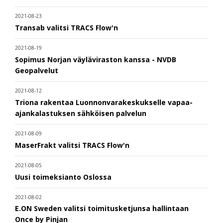
2021-08-23
Transab valitsi TRACS Flow'n
2021-08-19
Sopimus Norjan väyläviraston kanssa - NVDB
Geopalvelut
2021-08-12
Triona rakentaa Luonnonvarakeskukselle vapaa-
ajankalastuksen sähköisen palvelun
2021-08-09
MaserFrakt valitsi TRACS Flow'n
2021-08-05
Uusi toimeksianto Oslossa
2021-08-02
E.ON Sweden valitsi toimitusketjunsa hallintaan
Once by Pinjan