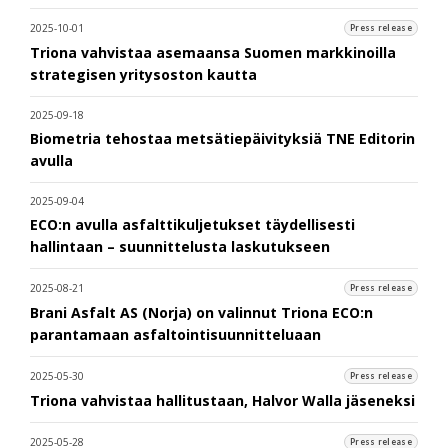
2025-10-01
Press release
Triona vahvistaa asemaansa Suomen markkinoilla
strategisen yritysoston kautta
2025-09-18
Biometria tehostaa metsätiepäivityksiä TNE Editorin
avulla
2025-09-04
ECO:n avulla asfalttikuljetukset täydellisesti
hallintaan – suunnittelusta laskutukseen
2025-08-21
Press release
Brani Asfalt AS (Norja) on valinnut Triona ECO:n
parantamaan asfaltointisuunnitteluaan
2025-05-30
Press release
Triona vahvistaa hallitustaan, Halvor Walla jäseneksi
2025-05-28
Press release