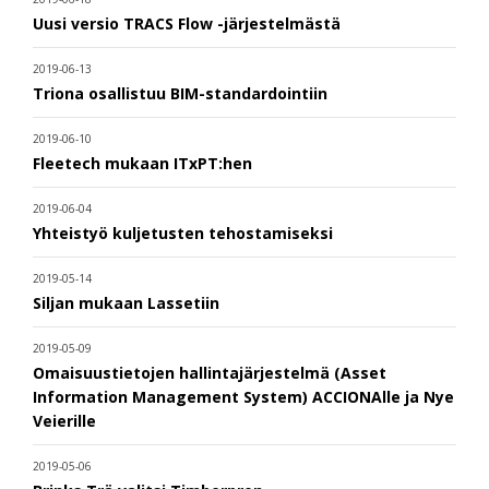
Uusi versio TRACS Flow -järjestelmästä
2019-06-13
Triona osallistuu BIM-standardointiin
2019-06-10
Fleetech mukaan ITxPT:hen
2019-06-04
Yhteistyö kuljetusten tehostamiseksi
2019-05-14
Siljan mukaan Lassetiin
2019-05-09
Omaisuustietojen hallintajärjestelmä (Asset
Information Management System) ACCIONAlle ja Nye
Veierille
2019-05-06