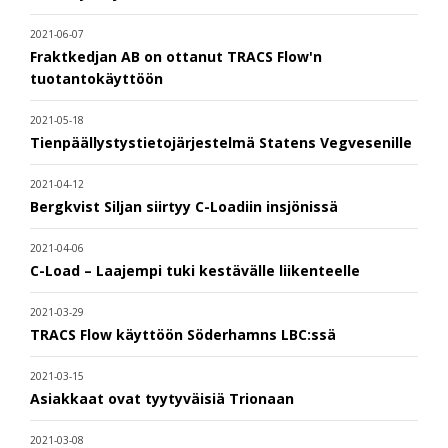
2021-06-07
Fraktkedjan AB on ottanut TRACS Flow'n
tuotantokäyttöön
2021-05-18
Tienpäällystystietojärjestelmä Statens Vegvesenille
2021-04-12
Bergkvist Siljan siirtyy C-Loadiin insjönissä
2021-04-06
C-Load – Laajempi tuki kestävälle liikenteelle
2021-03-29
TRACS Flow käyttöön Söderhamns LBC:ssä
2021-03-15
Asiakkaat ovat tyytyväisiä Trionaan
2021-03-08