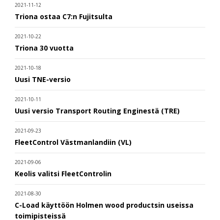
2021-11-12
Triona ostaa C7:n Fujitsulta
2021-10-22
Triona 30 vuotta
2021-10-18
Uusi TNE-versio
2021-10-11
Uusi versio Transport Routing Enginestä (TRE)
2021-09-23
FleetControl Västmanlandiin (VL)
2021-09-06
Keolis valitsi FleetControlin
2021-08-30
C-Load käyttöön Holmen wood productsin useissa
toimipisteissä