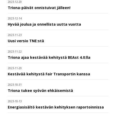
2023-12-20
Triona-päivät onnistuivat jälleen!
2023-12-14
Hyvää joulua ja onnellista uutta vuotta
2023-11-23
Uusi versio TNE:stä
2023-11-22
Triona ajaa kestävää kehitystä BEAst 4.0:lla
2023-11-20
Kestävää kehitystä Fair Transportin kanssa
2023-10-31
Triona tukee syövän ehkäisemistä
2023-10-13
Energiasisältö kestävän kehityksen raportoinnissa