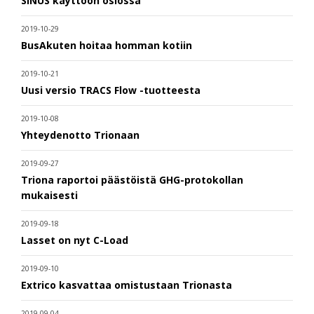
SINUS käyttöön oslossa
2019-10-29
BusAkuten hoitaa homman kotiin
2019-10-21
Uusi versio TRACS Flow -tuotteesta
2019-10-08
Yhteydenotto Trionaan
2019-09-27
Triona raportoi päästöistä GHG-protokollan
mukaisesti
2019-09-18
Lasset on nyt C-Load
2019-09-10
Extrico kasvattaa omistustaan Trionasta
2019-09-04