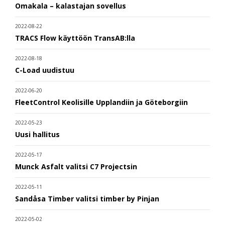
Omakala – kalastajan sovellus
2022-08-22
TRACS Flow käyttöön TransAB:lla
2022-08-18
C-Load uudistuu
2022-06-20
FleetControl Keolisille Upplandiin ja Göteborgiin
2022-05-23
Uusi hallitus
2022-05-17
Munck Asfalt valitsi C7 Projectsin
2022-05-11
Sandåsa Timber valitsi timber by Pinjan
2022-05-02