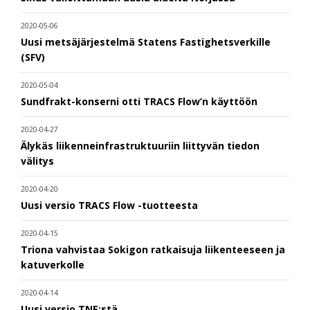
2020-05-06
Uusi metsäjärjestelmä Statens Fastighetsverkille
(SFV)
2020-05-04
Sundfrakt-konserni otti TRACS Flow’n käyttöön
2020-04-27
Älykäs liikenneinfrastruktuuriin liittyvän tiedon
välitys
2020-04-20
Uusi versio TRACS Flow -tuotteesta
2020-04-15
Triona vahvistaa Sokigon ratkaisuja liikenteeseen ja
katuverkolle
2020-04-14
Uusi versio TNE:stä