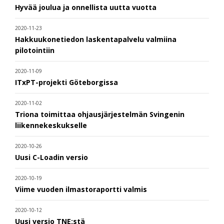
Hyvää joulua ja onnellista uutta vuotta
2020-11-23
Hakkuukonetiedon laskentapalvelu valmiina
pilotointiin
2020-11-09
ITxPT-projekti Göteborgissa
2020-11-02
Triona toimittaa ohjausjärjestelmän Svingenin
liikennekeskukselle
2020-10-26
Uusi C-Loadin versio
2020-10-19
Viime vuoden ilmastoraportti valmis
2020-10-12
Uusi versio TNE:stä