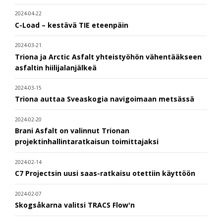
2024-04-22
C-Load – kestävä TIE eteenpäin
2024-03-21
Triona ja Arctic Asfalt yhteistyöhön vähentääkseen
asfaltin hiilijalanjälkeä
2024-03-15
Triona auttaa Sveaskogia navigoimaan metsässä
2024-02-20
Brani Asfalt on valinnut Trionan
projektinhallintaratkaisun toimittajaksi
2024-02-14
C7 Projectsin uusi saas-ratkaisu otettiin käyttöön
2024-02-07
Skogsåkarna valitsi TRACS Flow'n