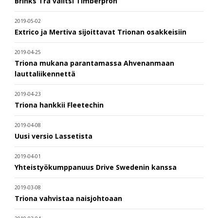
Brinks Trä valitsi Timberpron
2019-05-02
Extrico ja Mertiva sijoittavat Trionan osakkeisiin
2019-04-25
Triona mukana parantamassa Ahvenanmaan
lauttaliikennettä
2019-04-23
Triona hankkii Fleetechin
2019-04-08
Uusi versio Lassetista
2019-04-01
Yhteistyökumppanuus Drive Swedenin kanssa
2019-03-08
Triona vahvistaa naisjohtoaan