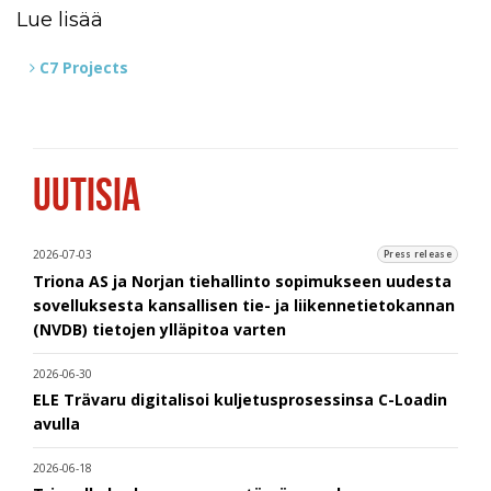
Lue lisää
C7 Projects
UUTISIA
2026-07-03
Press release
Triona AS ja Norjan tiehallinto sopimukseen uudesta
sovelluksesta kansallisen tie- ja liikennetietokannan
(NVDB) tietojen ylläpitoa varten
2026-06-30
ELE Trävaru digitalisoi kuljetusprosessinsa C-Loadin
avulla
2026-06-18