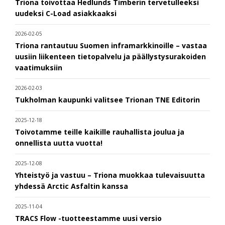
Triona toivottaa Hedlunds Timberin tervetulleeksi
uudeksi C-Load asiakkaaksi
2026-02-05
Triona rantautuu Suomen inframarkkinoille – vastaa
uusiin liikenteen tietopalvelu ja päällystysurakoiden
vaatimuksiin
2026-02-03
Tukholman kaupunki valitsee Trionan TNE Editorin
2025-12-18
Toivotamme teille kaikille rauhallista joulua ja
onnellista uutta vuotta!
2025-12-08
Yhteistyö ja vastuu – Triona muokkaa tulevaisuutta
yhdessä Arctic Asfaltin kanssa
2025-11-04
TRACS Flow -tuotteestamme uusi versio