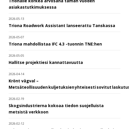
Trionalle korkea arvosana tämän vuoden
asiakastutkimuksessa
2026-05-13
Triona Roadwork Assistant lanseerattu Tanskassa
2026-05-07
Triona mahdollistaa IFC 4.3 -tuonnin TNE:hen
2026-05-05
Hallitse projektiesi kannattavuutta
2026-04-14
Krönt vägval –
Metsäteollisuuden kuljetuksien yhteisesti sovitut laskut
2026-02-19
Skogsindustrierna kokoaa tiedon suojelluista
metsistä verkkoon
2026-02-12