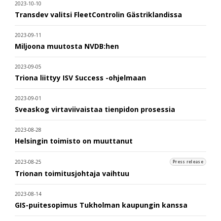
2023-10-10
Transdev valitsi FleetControlin Gästriklandissa
2023-09-11
Miljoona muutosta NVDB:hen
2023-09-05
Triona liittyy ISV Success -ohjelmaan
2023-09-01
Sveaskog virtaviivaistaa tienpidon prosessia
2023-08-28
Helsingin toimisto on muuttanut
2023-08-25
Press release
Trionan toimitusjohtaja vaihtuu
2023-08-14
GIS-puitesopimus Tukholman kaupungin kanssa