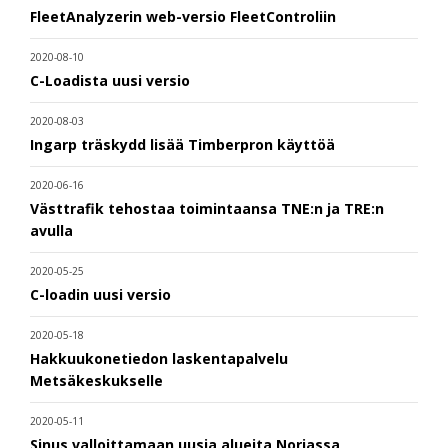
FleetAnalyzerin web-versio FleetControliin
2020-08-10
C-Loadista uusi versio
2020-08-03
Ingarp träskydd lisää Timberpron käyttöä
2020-06-16
Västtrafik tehostaa toimintaansa TNE:n ja TRE:n
avulla
2020-05-25
C-loadin uusi versio
2020-05-18
Hakkuukonetiedon laskentapalvelu
Metsäkeskukselle
2020-05-11
Sinus valloittamaan uusia alueita Norjassa