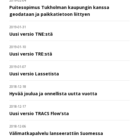
2019-02-04
Puitesopimus Tukholman kaupungin kanssa
geodataan ja paikkatietoon liittyen
2019-01-31
Uusi versio TNE:stä
2019-01-10
Uusi versio TRE:stä
2019-01-07
Uusi versio Lassetista
2018-12-18
Hyvää joulua ja onnellista uutta vuotta
2018-12-17
Uusi versio TRACS Flow’sta
2018-12-06
Välimatkapalvelu lanseerattiin Suomessa