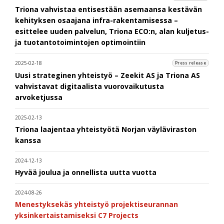
Triona vahvistaa entisestään asemaansa kestävän
kehityksen osaajana infra-rakentamisessa –
esittelee uuden palvelun, Triona ECO:n, alan kuljetus-
ja tuotantotoimintojen optimointiin
2025-02-18
Press release
Uusi strateginen yhteistyö – Zeekit AS ja Triona AS
vahvistavat digitaalista vuorovaikutusta
arvoketjussa
2025-02-13
Triona laajentaa yhteistyötä Norjan väyläviraston
kanssa
2024-12-13
Hyvää joulua ja onnellista uutta vuotta
2024-08-26
Menestyksekäs yhteistyö projektiseurannan
yksinkertaistamiseksi C7 Projects