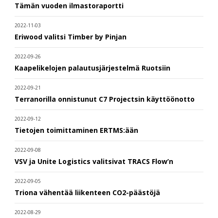
Tämän vuoden ilmastoraportti
2022-11-03
Eriwood valitsi Timber by Pinjan
2022-09-26
Kaapelikelojen palautusjärjestelmä Ruotsiin
2022-09-21
Terranorilla onnistunut C7 Projectsin käyttöönotto
2022-09-12
Tietojen toimittaminen ERTMS:ään
2022-09-08
VSV ja Unite Logistics valitsivat TRACS Flow’n
2022-09-05
Triona vähentää liikenteen CO2-päästöjä
2022-08-29