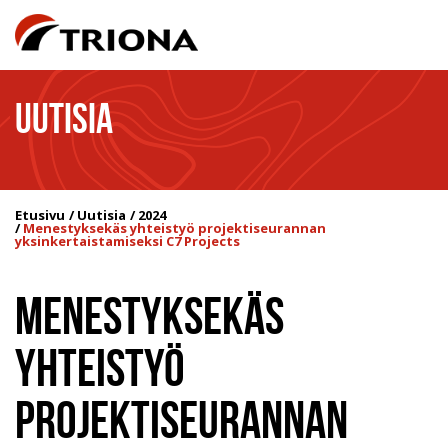
UUTISIA
Etusivu
Uutisia
2024
Menestyksekäs yhteistyö projektiseurannan
yksinkertaistamiseksi C7 Projects
MENESTYKSEKÄS
YHTEISTYÖ
PROJEKTISEURANNAN