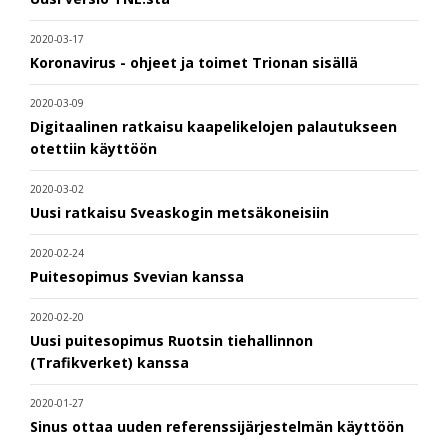
2020-03-17
Koronavirus - ohjeet ja toimet Trionan sisällä
2020-03-09
Digitaalinen ratkaisu kaapelikelojen palautukseen
otettiin käyttöön
2020-03-02
Uusi ratkaisu Sveaskogin metsäkoneisiin
2020-02-24
Puitesopimus Svevian kanssa
2020-02-20
Uusi puitesopimus Ruotsin tiehallinnon
(Trafikverket) kanssa
2020-01-27
Sinus ottaa uuden referenssijärjestelmän käyttöön