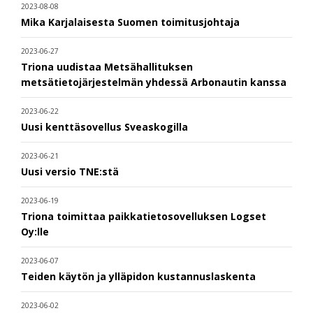
2023-08-08
Mika Karjalaisesta Suomen toimitusjohtaja
2023-06-27
Triona uudistaa Metsähallituksen
metsätietojärjestelmän yhdessä Arbonautin kanssa
2023-06-22
Uusi kenttäsovellus Sveaskogilla
2023-06-21
Uusi versio TNE:stä
2023-06-19
Triona toimittaa paikkatietosovelluksen Logset
Oy:lle
2023-06-07
Teiden käytön ja ylläpidon kustannuslaskenta
2023-06-02