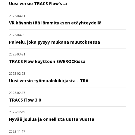
Uusi versio TRACS Flow’sta
2023-04-11
VR käynnistää lämmityksen etäyhteydellä
2023-04-05
Palvelu, joka pysyy mukana muutoksessa
2023-03-21
TRACS Flow käyttöön SWEROCKissa
2023-02-28
Uusi versio työmaalokikirjasta - TRA
2023-02-17
TRACS Flow 3.0
2022-12-19
Hyvää joulua ja onnellista uutta vuotta
2022-11-17