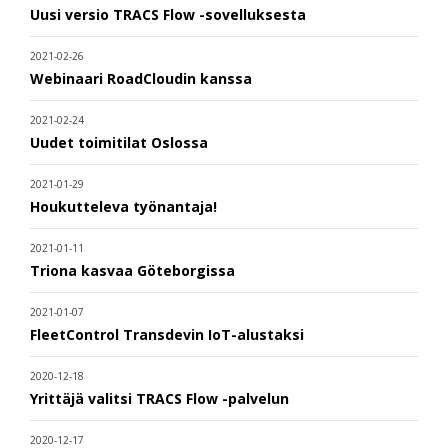
Uusi versio TRACS Flow -sovelluksesta
2021-02-26
Webinaari RoadCloudin kanssa
2021-02-24
Uudet toimitilat Oslossa
2021-01-29
Houkutteleva työnantaja!
2021-01-11
Triona kasvaa Göteborgissa
2021-01-07
FleetControl Transdevin IoT-alustaksi
2020-12-18
Yrittäjä valitsi TRACS Flow -palvelun
2020-12-17