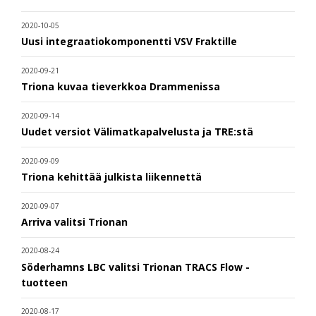
2020-10-05
Uusi integraatiokomponentti VSV Fraktille
2020-09-21
Triona kuvaa tieverkkoa Drammenissa
2020-09-14
Uudet versiot Välimatkapalvelusta ja TRE:stä
2020-09-09
Triona kehittää julkista liikennettä
2020-09-07
Arriva valitsi Trionan
2020-08-24
Söderhamns LBC valitsi Trionan TRACS Flow -
tuotteen
2020-08-17