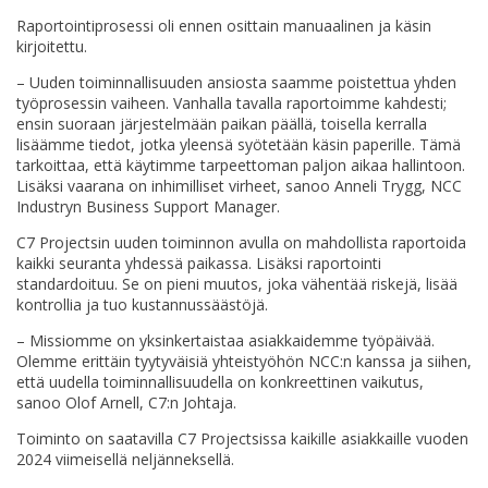
Raportointiprosessi oli ennen osittain manuaalinen ja käsin
kirjoitettu.
– Uuden toiminnallisuuden ansiosta saamme poistettua yhden
työprosessin vaiheen. Vanhalla tavalla raportoimme kahdesti;
ensin suoraan järjestelmään paikan päällä, toisella kerralla
lisäämme tiedot, jotka yleensä syötetään käsin paperille. Tämä
tarkoittaa, että käytimme tarpeettoman paljon aikaa hallintoon.
Lisäksi vaarana on inhimilliset virheet, sanoo Anneli Trygg, NCC
Industryn Business Support Manager.
C7 Projectsin uuden toiminnon avulla on mahdollista raportoida
kaikki seuranta yhdessä paikassa. Lisäksi raportointi
standardoituu. Se on pieni muutos, joka vähentää riskejä, lisää
kontrollia ja tuo kustannussäästöjä.
– Missiomme on yksinkertaistaa asiakkaidemme työpäivää.
Olemme erittäin tyytyväisiä yhteistyöhön NCC:n kanssa ja siihen,
että uudella toiminnallisuudella on konkreettinen vaikutus,
sanoo Olof Arnell, C7:n Johtaja.
Toiminto on saatavilla C7 Projectsissa kaikille asiakkaille vuoden
2024 viimeisellä neljänneksellä.