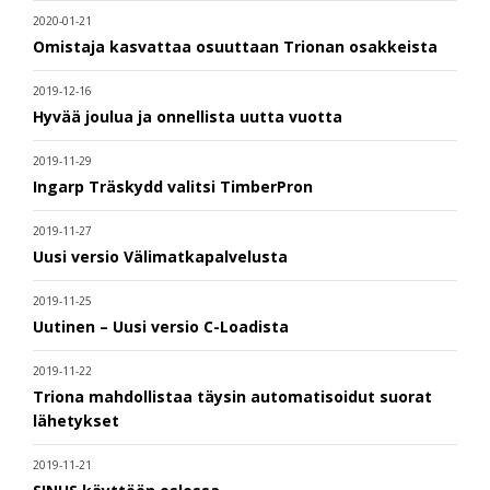
2020-01-21
Omistaja kasvattaa osuuttaan Trionan osakkeista
2019-12-16
Hyvää joulua ja onnellista uutta vuotta
2019-11-29
Ingarp Träskydd valitsi TimberPron
2019-11-27
Uusi versio Välimatkapalvelusta
2019-11-25
Uutinen – Uusi versio C-Loadista
2019-11-22
Triona mahdollistaa täysin automatisoidut suorat
lähetykset
2019-11-21