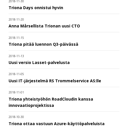
2018-11-30
Triona Days onnistui hyvin
2018-11-20
Anna Mårsellista Trionan uusi CTO
2018-11-15
Triona pitää luennon Q3-päivässä
2018-11-13
Uusi versio Lasset-palvelusta
2018-11-05
Uusi IT-järjestelmä RS Trommelservice AS:lle
2018-11-01
Triona yhteistyöhön RoadCloudin kanssa
innovaatioprojektissa
2018-10-30
Triona ottaa vastuun Azure-käyttöpalveluista