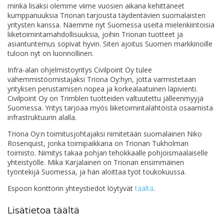
minkä lisäksi olemme viime vuosien aikana kehittäneet
kumppanuuksia Trionan tarjousta täydentävien suomalaisten
yritysten kanssa. Näemme nyt Suomessa useita mielenkiintoisia
liiketoimintamahdollisuuksia, joihin Trionan tuotteet ja
asiantuntemus sopivat hyvin. Siten ajoitus Suomen markkinoille
tuloon nyt on luonnollinen.
Infra-alan ohjelmistoyritys Civilpoint Oy tulee
vähemmistöomistajaksi Triona Oy:hyn, jotta varmistetaan
yrityksen perustamisen nopea ja korkealaatuinen läpivienti.
Civilpoint Oy on Trimblen tuotteiden valtuutettu jälleenmyyjä
Suomessa. Yritys tarjoaa myös liiketoimintalähtöistä osaamista
infrastruktuurin alalla.
Triona Oy:n toimitusjohtajaksi nimitetään suomalainen Niko
Rosenquist, jonka toimipaikkana on Trionan Tukholman
toimisto. Nimitys takaa pohjan tehokkaalle pohjoismaalaiselle
yhteistyölle. Mika Karjalainen on Trionan ensimmäinen
työntekijä Suomessa, ja hän aloittaa työt toukokuussa.
Espoon konttorin yhteystiedot löytyvät
täältä
.
Lisätietoa täältä