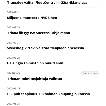
Transdev valitsi FleetControlin Gästriklandissa
2023-09-11
Miljoona muutosta NVDB:hen
2023-09-05
Triona liittyy ISV Success -ohjelmaan
2023-09-01
Sveaskog virtaviivaistaa tienpidon prosessia
2023-08-28
Helsingin toimisto on muuttanut
2023-08-25
Press release
Trionan toimitusjohtaja vaihtuu
2023-08-14
GIS-puitesopimus Tukholman kaupungin kanssa
2023-08-08