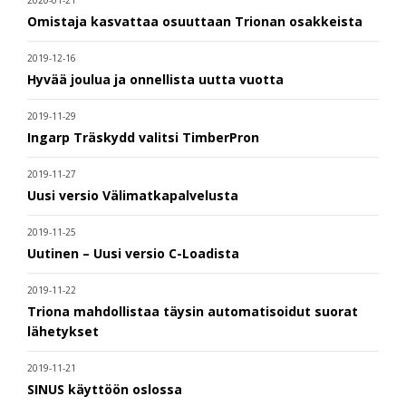
2020-01-21
Omistaja kasvattaa osuuttaan Trionan osakkeista
2019-12-16
Hyvää joulua ja onnellista uutta vuotta
2019-11-29
Ingarp Träskydd valitsi TimberPron
2019-11-27
Uusi versio Välimatkapalvelusta
2019-11-25
Uutinen – Uusi versio C-Loadista
2019-11-22
Triona mahdollistaa täysin automatisoidut suorat
lähetykset
2019-11-21
SINUS käyttöön oslossa