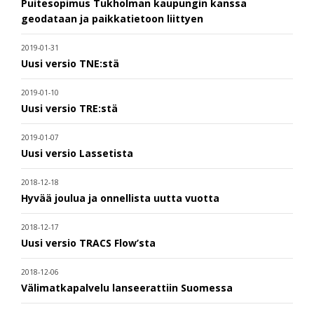
Puitesopimus Tukholman kaupungin kanssa
geodataan ja paikkatietoon liittyen
2019-01-31
Uusi versio TNE:stä
2019-01-10
Uusi versio TRE:stä
2019-01-07
Uusi versio Lassetista
2018-12-18
Hyvää joulua ja onnellista uutta vuotta
2018-12-17
Uusi versio TRACS Flow’sta
2018-12-06
Välimatkapalvelu lanseerattiin Suomessa