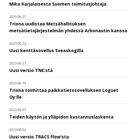
Mika Karjalaisesta Suomen toimitusjohtaja
2023-06-27
Triona uudistaa Metsähallituksen
metsätietojärjestelmän yhdessä Arbonautin kanssa
2023-06-22
Uusi kenttäsovellus Sveaskogilla
2023-06-21
Uusi versio TNE:stä
2023-06-19
Triona toimittaa paikkatietosovelluksen Logset
Oy:lle
2023-06-07
Teiden käytön ja ylläpidon kustannuslaskenta
2023-06-02
Uusi versio TRACS Flow’sta