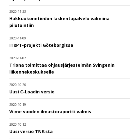
2020-11-23
Hakkuukonetiedon laskentapalvelu valmiina
pilotointiin
2020-11-09
ITxPT-projekti Göteborgissa
2020-11-02
Triona toimittaa ohjausjärjestelmän Svingenin
liikennekeskukselle
2020-10-26
Uusi C-Loadin versio
2020-10-19
Viime vuoden ilmastoraportti valmis
2020-10-12
Uusi versio TNE:stä