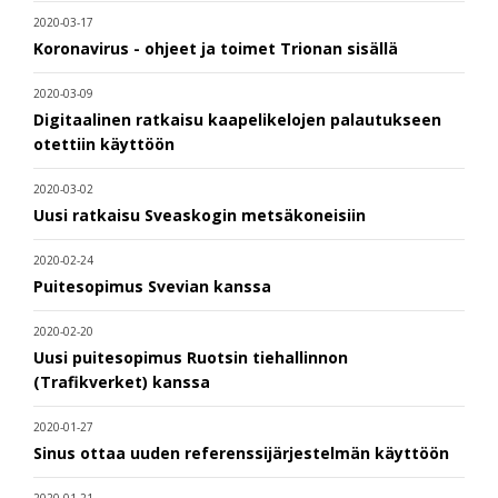
2020-03-17
Koronavirus - ohjeet ja toimet Trionan sisällä
2020-03-09
Digitaalinen ratkaisu kaapelikelojen palautukseen
otettiin käyttöön
2020-03-02
Uusi ratkaisu Sveaskogin metsäkoneisiin
2020-02-24
Puitesopimus Svevian kanssa
2020-02-20
Uusi puitesopimus Ruotsin tiehallinnon
(Trafikverket) kanssa
2020-01-27
Sinus ottaa uuden referenssijärjestelmän käyttöön