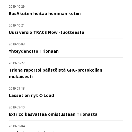
2019-10-29
BusAkuten hoitaa homman kotiin
2019-10-21
Uusi versio TRACS Flow -tuotteesta
2019-10-08
Yhteydenotto Trionaan
2019-09-27
Triona raportoi päästöistä GHG-protokollan
mukaisesti
2019-09-18
Lasset on nyt C-Load
2019-09-10
Extrico kasvattaa omistustaan Trionasta
2019-09-04