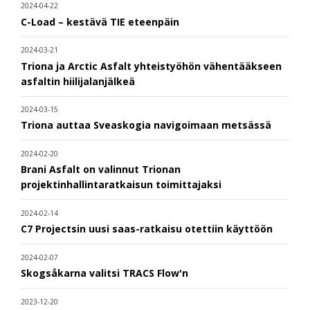
2024-04-22
C-Load – kestävä TIE eteenpäin
2024-03-21
Triona ja Arctic Asfalt yhteistyöhön vähentääkseen
asfaltin hiilijalanjälkeä
2024-03-15
Triona auttaa Sveaskogia navigoimaan metsässä
2024-02-20
Brani Asfalt on valinnut Trionan
projektinhallintaratkaisun toimittajaksi
2024-02-14
C7 Projectsin uusi saas-ratkaisu otettiin käyttöön
2024-02-07
Skogsåkarna valitsi TRACS Flow'n
2023-12-20