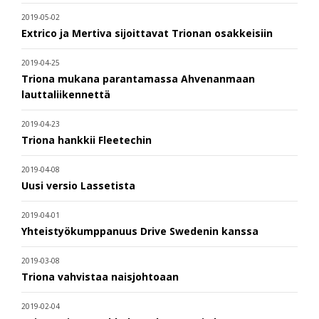
2019-05-02
Extrico ja Mertiva sijoittavat Trionan osakkeisiin
2019-04-25
Triona mukana parantamassa Ahvenanmaan
lauttaliikennettä
2019-04-23
Triona hankkii Fleetechin
2019-04-08
Uusi versio Lassetista
2019-04-01
Yhteistyökumppanuus Drive Swedenin kanssa
2019-03-08
Triona vahvistaa naisjohtoaan
2019-02-04