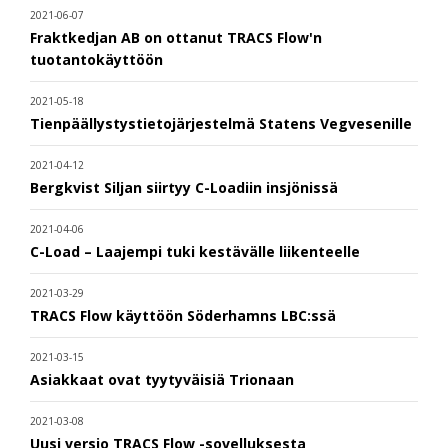
2021-06-07
Fraktkedjan AB on ottanut TRACS Flow'n
tuotantokäyttöön
2021-05-18
Tienpäällystystietojärjestelmä Statens Vegvesenille
2021-04-12
Bergkvist Siljan siirtyy C-Loadiin insjönissä
2021-04-06
C-Load – Laajempi tuki kestävälle liikenteelle
2021-03-29
TRACS Flow käyttöön Söderhamns LBC:ssä
2021-03-15
Asiakkaat ovat tyytyväisiä Trionaan
2021-03-08
Uusi versio TRACS Flow -sovelluksesta