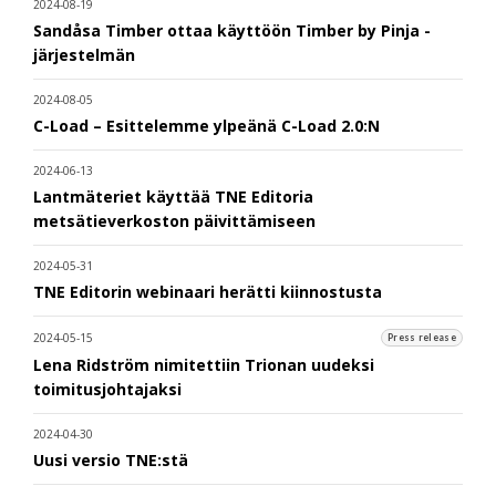
2024-08-19
Sandåsa Timber ottaa käyttöön Timber by Pinja -
järjestelmän
2024-08-05
C-Load – Esittelemme ylpeänä C-Load 2.0:N
2024-06-13
Lantmäteriet käyttää TNE Editoria
metsätieverkoston päivittämiseen
2024-05-31
TNE Editorin webinaari herätti kiinnostusta
2024-05-15
Press release
Lena Ridström nimitettiin Trionan uudeksi
toimitusjohtajaksi
2024-04-30
Uusi versio TNE:stä