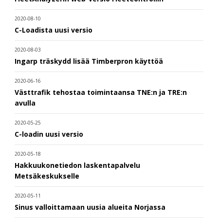
2020-08-10
C-Loadista uusi versio
2020-08-03
Ingarp träskydd lisää Timberpron käyttöä
2020-06-16
Västtrafik tehostaa toimintaansa TNE:n ja TRE:n
avulla
2020-05-25
C-loadin uusi versio
2020-05-18
Hakkuukonetiedon laskentapalvelu
Metsäkeskukselle
2020-05-11
Sinus valloittamaan uusia alueita Norjassa