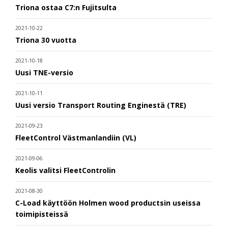
Triona ostaa C7:n Fujitsulta
2021-10-22
Triona 30 vuotta
2021-10-18
Uusi TNE-versio
2021-10-11
Uusi versio Transport Routing Enginestä (TRE)
2021-09-23
FleetControl Västmanlandiin (VL)
2021-09-06
Keolis valitsi FleetControlin
2021-08-30
C-Load käyttöön Holmen wood productsin useissa
toimipisteissä