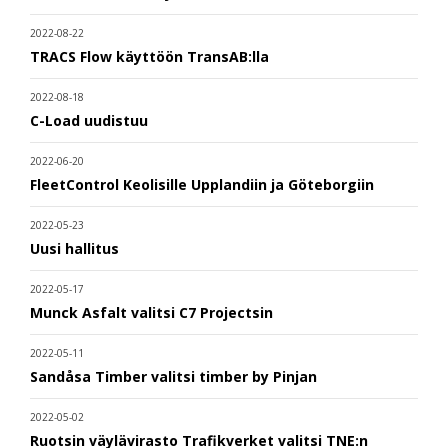
2022-08-22
TRACS Flow käyttöön TransAB:lla
2022-08-18
C-Load uudistuu
2022-06-20
FleetControl Keolisille Upplandiin ja Göteborgiin
2022-05-23
Uusi hallitus
2022-05-17
Munck Asfalt valitsi C7 Projectsin
2022-05-11
Sandåsa Timber valitsi timber by Pinjan
2022-05-02
Ruotsin väylävirasto Trafikverket valitsi TNE:n