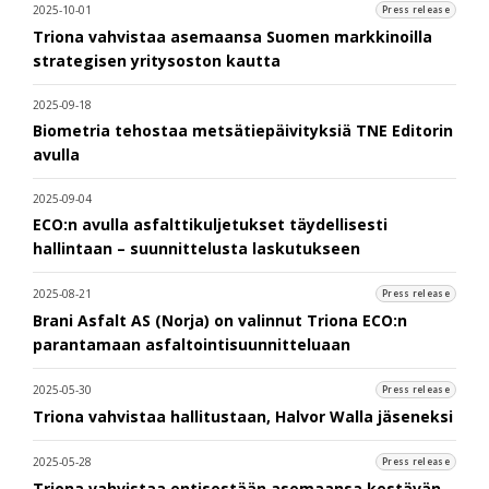
2025-10-01
Press release
Triona vahvistaa asemaansa Suomen markkinoilla
strategisen yritysoston kautta
2025-09-18
Biometria tehostaa metsätiepäivityksiä TNE Editorin
avulla
2025-09-04
ECO:n avulla asfalttikuljetukset täydellisesti
hallintaan – suunnittelusta laskutukseen
2025-08-21
Press release
Brani Asfalt AS (Norja) on valinnut Triona ECO:n
parantamaan asfaltointisuunnitteluaan
2025-05-30
Press release
Triona vahvistaa hallitustaan, Halvor Walla jäseneksi
2025-05-28
Press release
Triona vahvistaa entisestään asemaansa kestävän