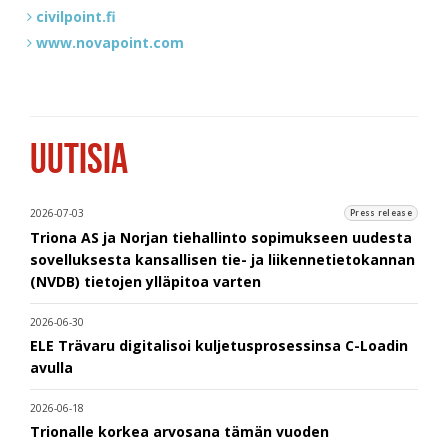
civilpoint.fi
www.novapoint.com
UUTISIA
2026-07-03
Press release
Triona AS ja Norjan tiehallinto sopimukseen uudesta
sovelluksesta kansallisen tie- ja liikennetietokannan
(NVDB) tietojen ylläpitoa varten
2026-06-30
ELE Trävaru digitalisoi kuljetusprosessinsa C-Loadin
avulla
2026-06-18
Trionalle korkea arvosana tämän vuoden