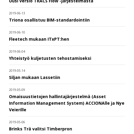
Uusi versio TRACS Flow -järjestelmästä
2019-06-13
Triona osallistuu BIM-standardointiin
2019-06-10
Fleetech mukaan ITxPT:hen
2019-06-04
Yhteistyö kuljetusten tehostamiseksi
2019-05-14
Siljan mukaan Lassetiin
2019-05-09
Omaisuustietojen hallintajärjestelmä (Asset
Information Management System) ACCIONAlle ja Nye
Veierille
2019-05-06
Brinks Trä valitsi Timberpron