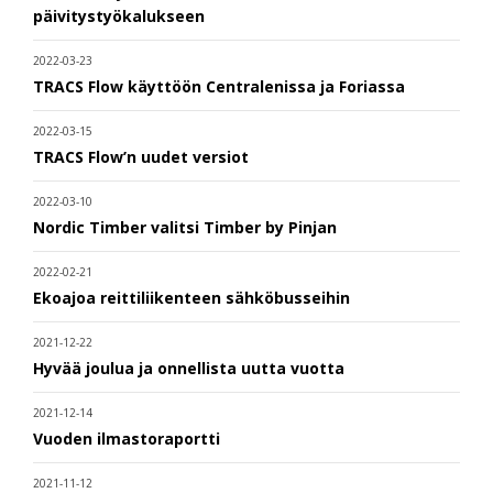
päivitystyökalukseen
2022-03-23
TRACS Flow käyttöön Centralenissa ja Foriassa
2022-03-15
TRACS Flow’n uudet versiot
2022-03-10
Nordic Timber valitsi Timber by Pinjan
2022-02-21
Ekoajoa reittiliikenteen sähköbusseihin
2021-12-22
Hyvää joulua ja onnellista uutta vuotta
2021-12-14
Vuoden ilmastoraportti
2021-11-12