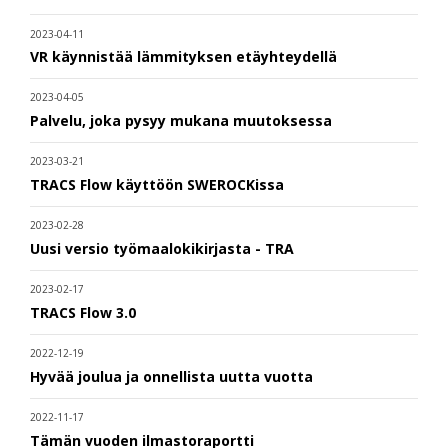
2023-04-11
VR käynnistää lämmityksen etäyhteydellä
2023-04-05
Palvelu, joka pysyy mukana muutoksessa
2023-03-21
TRACS Flow käyttöön SWEROCKissa
2023-02-28
Uusi versio työmaalokikirjasta - TRA
2023-02-17
TRACS Flow 3.0
2022-12-19
Hyvää joulua ja onnellista uutta vuotta
2022-11-17
Tämän vuoden ilmastoraportti