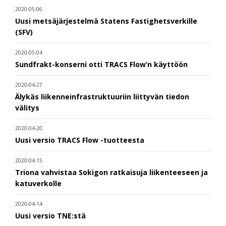
2020-05-06
Uusi metsäjärjestelmä Statens Fastighetsverkille
(SFV)
2020-05-04
Sundfrakt-konserni otti TRACS Flow’n käyttöön
2020-04-27
Älykäs liikenneinfrastruktuuriin liittyvän tiedon
välitys
2020-04-20
Uusi versio TRACS Flow -tuotteesta
2020-04-15
Triona vahvistaa Sokigon ratkaisuja liikenteeseen ja
katuverkolle
2020-04-14
Uusi versio TNE:stä