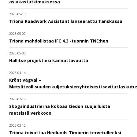
asiakastutkimuksessa
2026-05-13
Triona Roadwork Assistant lanseerattu Tanskassa
2026-05-07
Triona mahdollistaa IFC 4.3 -tuonnin TNE:hen
2026-05-05
Hallitse projektiesi kannattavuutta
2026-04-14
Krönt vägval –
Metsäteollisuuden kuljetuksien yhteisesti sovitut laskut
2026-02-19
Skogsindustrierna kokoaa tiedon suojelluista
metsistä verkkoon
2026-02-12
Triona toivottaa Hedlunds Timberin tervetulleeksi