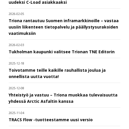
uudeksi C-Load asiakkaaksi
2026-02-05
Triona rantautuu Suomen inframarkkinoille – vastaa
uusiin liikenteen tietopalvelu ja päällystysurakoiden
vaatimuksiin
2026-02-03
Tukholman kaupunki valitsee Trionan TNE Editorin
2025-12-18
Toivotamme teille kaikille rauhallista joulua ja
onnellista uutta vuotta!
2025-12-08
Yhteistyö ja vastuu – Triona muokkaa tulevaisuutta
yhdessä Arctic Asfaltin kanssa
2025-11-04
TRACS Flow -tuotteestamme uusi versio