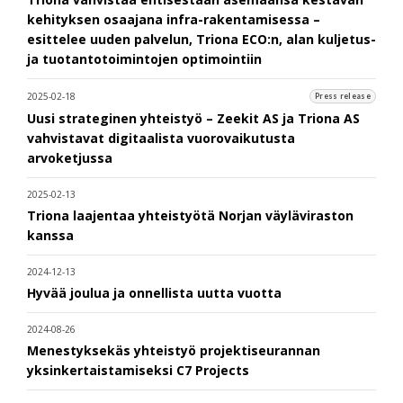
kehityksen osaajana infra-rakentamisessa –
esittelee uuden palvelun, Triona ECO:n, alan kuljetus-
ja tuotantotoimintojen optimointiin
2025-02-18
Press release
Uusi strateginen yhteistyö – Zeekit AS ja Triona AS
vahvistavat digitaalista vuorovaikutusta
arvoketjussa
2025-02-13
Triona laajentaa yhteistyötä Norjan väyläviraston
kanssa
2024-12-13
Hyvää joulua ja onnellista uutta vuotta
2024-08-26
Menestyksekäs yhteistyö projektiseurannan
yksinkertaistamiseksi C7 Projects