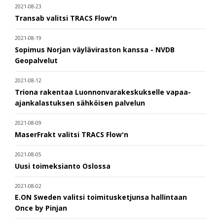
2021-08-23
Transab valitsi TRACS Flow'n
2021-08-19
Sopimus Norjan väyläviraston kanssa - NVDB
Geopalvelut
2021-08-12
Triona rakentaa Luonnonvarakeskukselle vapaa-
ajankalastuksen sähköisen palvelun
2021-08-09
MaserFrakt valitsi TRACS Flow'n
2021-08-05
Uusi toimeksianto Oslossa
2021-08-02
E.ON Sweden valitsi toimitusketjunsa hallintaan
Once by Pinjan