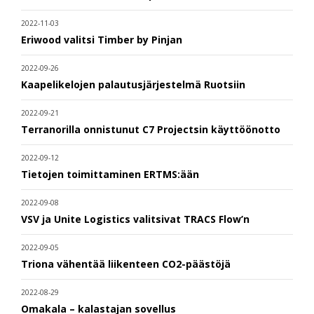
2022-11-03
Eriwood valitsi Timber by Pinjan
2022-09-26
Kaapelikelojen palautusjärjestelmä Ruotsiin
2022-09-21
Terranorilla onnistunut C7 Projectsin käyttöönotto
2022-09-12
Tietojen toimittaminen ERTMS:ään
2022-09-08
VSV ja Unite Logistics valitsivat TRACS Flow’n
2022-09-05
Triona vähentää liikenteen CO2-päästöjä
2022-08-29
Omakala – kalastajan sovellus