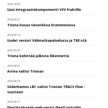
2020-10-05
Uusi integraatiokomponentti VSV Fraktille
2020-09-21
Triona kuvaa tieverkkoa Drammenissa
2020-09-14
Uudet versiot Välimatkapalvelusta ja TRE:stä
2020-09-09
Triona kehittää julkista liikennettä
2020-09-07
Arriva valitsi Trionan
2020-08-24
Söderhamns LBC valitsi Trionan TRACS Flow -
tuotteen
2020-08-17
FleetAnalyzerin web-versio FleetControliin