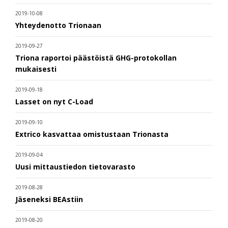
2019-10-08
Yhteydenotto Trionaan
2019-09-27
Triona raportoi päästöistä GHG-protokollan
mukaisesti
2019-09-18
Lasset on nyt C-Load
2019-09-10
Extrico kasvattaa omistustaan Trionasta
2019-09-04
Uusi mittaustiedon tietovarasto
2019-08-28
Jäseneksi BEAstiin
2019-08-20