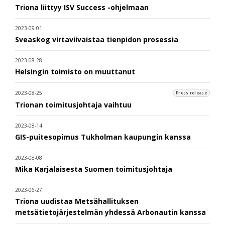
Triona liittyy ISV Success -ohjelmaan
2023-09-01
Sveaskog virtaviivaistaa tienpidon prosessia
2023-08-28
Helsingin toimisto on muuttanut
2023-08-25
Press release
Trionan toimitusjohtaja vaihtuu
2023-08-14
GIS-puitesopimus Tukholman kaupungin kanssa
2023-08-08
Mika Karjalaisesta Suomen toimitusjohtaja
2023-06-27
Triona uudistaa Metsähallituksen
metsätietojärjestelmän yhdessä Arbonautin kanssa