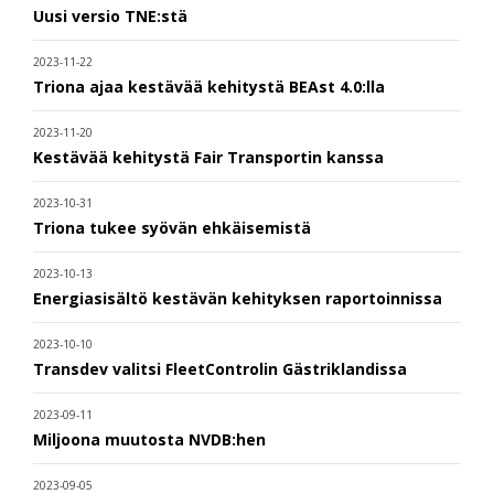
Uusi versio TNE:stä
2023-11-22
Triona ajaa kestävää kehitystä BEAst 4.0:lla
2023-11-20
Kestävää kehitystä Fair Transportin kanssa
2023-10-31
Triona tukee syövän ehkäisemistä
2023-10-13
Energiasisältö kestävän kehityksen raportoinnissa
2023-10-10
Transdev valitsi FleetControlin Gästriklandissa
2023-09-11
Miljoona muutosta NVDB:hen
2023-09-05