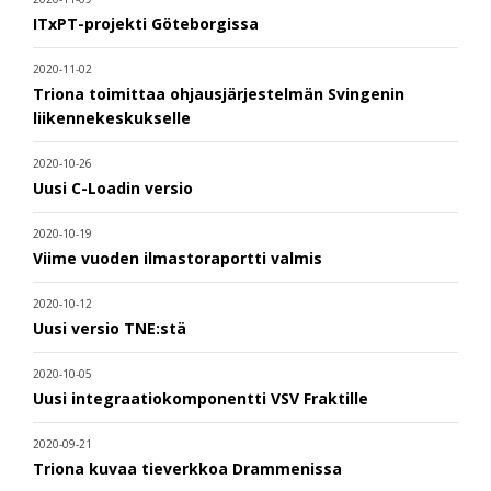
ITxPT-projekti Göteborgissa
2020-11-02
Triona toimittaa ohjausjärjestelmän Svingenin
liikennekeskukselle
2020-10-26
Uusi C-Loadin versio
2020-10-19
Viime vuoden ilmastoraportti valmis
2020-10-12
Uusi versio TNE:stä
2020-10-05
Uusi integraatiokomponentti VSV Fraktille
2020-09-21
Triona kuvaa tieverkkoa Drammenissa