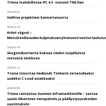
Triona mahdollistaa IFC 4.3 -tuonnin TNE:hen
2026-05-05
Hallitse projektiesi kannattavuutta
2026-04-14
Krönt vägval –
Metsäteollisuuden kuljetuksien yhteisesti sovitut laskut
2026-02-19
Skogsindustrierna kokoaa tiedon suojelluista
metsistä verkkoon
2026-02-12
Triona toivottaa Hedlunds Timberin tervetulleeksi
uudeksi C-Load asiakkaaksi
2026-02-05
Triona rantautuu Suomen inframarkkinoille – vastaa
uusiin liikenteen tietopalvelu ja päällystysurakoiden
vaatimuksiin