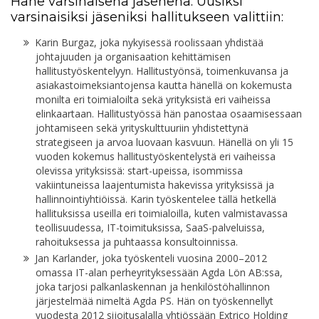
Hane varsinaisena jäsenenä. Uusiksi
varsinaisiksi jäseniksi hallitukseen valittiin:
Karin Burgaz, joka nykyisessä roolissaan yhdistää
johtajuuden ja organisaation kehittämisen
hallitustyöskentelyyn. Hallitustyönsä, toimenkuvansa ja
asiakastoimeksiantojensa kautta hänellä on kokemusta
monilta eri toimialoilta sekä yrityksistä eri vaiheissa
elinkaartaan. Hallitustyössä hän panostaa osaamisessaan
johtamiseen sekä yrityskulttuuriin yhdistettynä
strategiseen ja arvoa luovaan kasvuun. Hänellä on yli 15
vuoden kokemus hallitustyöskentelystä eri vaiheissa
olevissa yrityksissä: start-upeissa, isommissa
vakiintuneissa laajentumista hakevissa yrityksissä ja
hallinnointiyhtiöissä. Karin työskentelee tällä hetkellä
hallituksissa useilla eri toimialoilla, kuten valmistavassa
teollisuudessa, IT-toimituksissa, SaaS-palveluissa,
rahoituksessa ja puhtaassa konsultoinnissa.
Jan Karlander, joka työskenteli vuosina 2000–2012
omassa IT-alan perheyrityksessään Agda Lön AB:ssa,
joka tarjosi palkanlaskennan ja henkilöstöhallinnon
järjestelmää nimeltä Agda PS. Hän on työskennellyt
vuodesta 2012 sijoitusalalla yhtiössään Extrico Holding