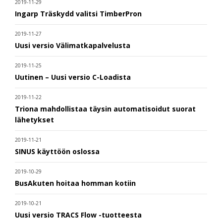
2019-11-29
Ingarp Träskydd valitsi TimberPron
2019-11-27
Uusi versio Välimatkapalvelusta
2019-11-25
Uutinen – Uusi versio C-Loadista
2019-11-22
Triona mahdollistaa täysin automatisoidut suorat
lähetykset
2019-11-21
SINUS käyttöön oslossa
2019-10-29
BusAkuten hoitaa homman kotiin
2019-10-21
Uusi versio TRACS Flow -tuotteesta