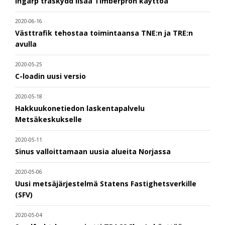
Ingarp träskydd lisää Timberpron käyttöä
2020-06-16
Västtrafik tehostaa toimintaansa TNE:n ja TRE:n
avulla
2020-05-25
C-loadin uusi versio
2020-05-18
Hakkuukonetiedon laskentapalvelu
Metsäkeskukselle
2020-05-11
Sinus valloittamaan uusia alueita Norjassa
2020-05-06
Uusi metsäjärjestelmä Statens Fastighetsverkille
(SFV)
2020-05-04