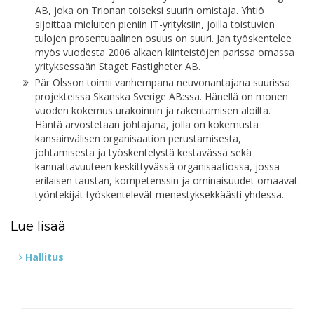
AB, joka on Trionan toiseksi suurin omistaja. Yhtiö
sijoittaa mieluiten pieniin IT-yrityksiin, joilla toistuvien
tulojen prosentuaalinen osuus on suuri. Jan työskentelee
myös vuodesta 2006 alkaen kiinteistöjen parissa omassa
yrityksessään Staget Fastigheter AB.
Pär Olsson toimii vanhempana neuvonantajana suurissa
projekteissa Skanska Sverige AB:ssa. Hänellä on monen
vuoden kokemus urakoinnin ja rakentamisen aloilta.
Häntä arvostetaan johtajana, jolla on kokemusta
kansainvälisen organisaation perustamisesta,
johtamisesta ja työskentelystä kestävässä sekä
kannattavuuteen keskittyvässä organisaatiossa, jossa
erilaisen taustan, kompetenssin ja ominaisuudet omaavat
työntekijät työskentelevät menestyksekkäästi yhdessä.
Lue lisää
Hallitus