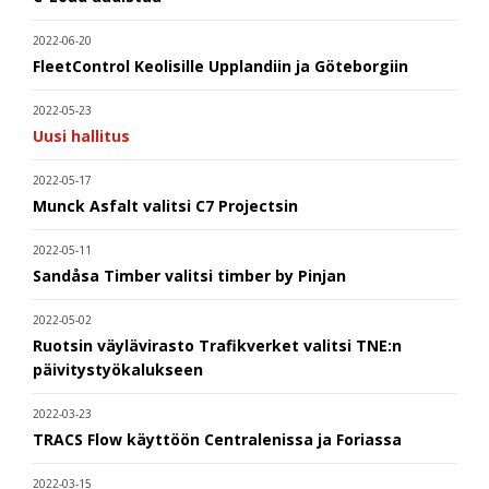
2022-06-20
FleetControl Keolisille Upplandiin ja Göteborgiin
2022-05-23
Uusi hallitus
2022-05-17
Munck Asfalt valitsi C7 Projectsin
2022-05-11
Sandåsa Timber valitsi timber by Pinjan
2022-05-02
Ruotsin väylävirasto Trafikverket valitsi TNE:n
päivitystyökalukseen
2022-03-23
TRACS Flow käyttöön Centralenissa ja Foriassa
2022-03-15