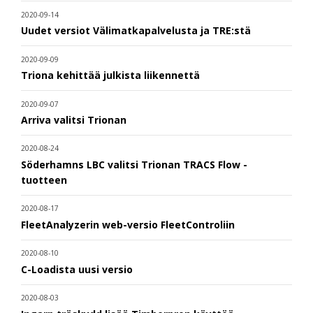
2020-09-14
Uudet versiot Välimatkapalvelusta ja TRE:stä
2020-09-09
Triona kehittää julkista liikennettä
2020-09-07
Arriva valitsi Trionan
2020-08-24
Söderhamns LBC valitsi Trionan TRACS Flow -
tuotteen
2020-08-17
FleetAnalyzerin web-versio FleetControliin
2020-08-10
C-Loadista uusi versio
2020-08-03