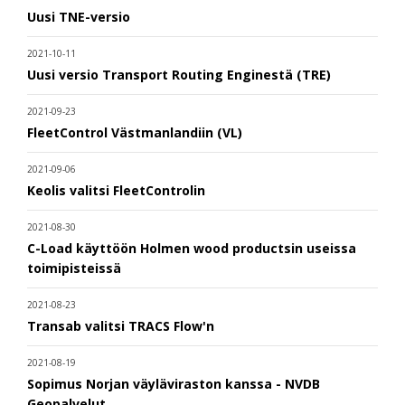
Uusi TNE-versio
2021-10-11
Uusi versio Transport Routing Enginestä (TRE)
2021-09-23
FleetControl Västmanlandiin (VL)
2021-09-06
Keolis valitsi FleetControlin
2021-08-30
C-Load käyttöön Holmen wood productsin useissa
toimipisteissä
2021-08-23
Transab valitsi TRACS Flow'n
2021-08-19
Sopimus Norjan väyläviraston kanssa - NVDB
Geopalvelut