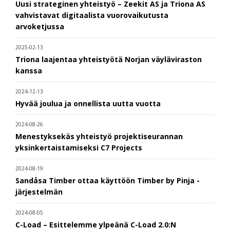
Uusi strateginen yhteistyö – Zeekit AS ja Triona AS
vahvistavat digitaalista vuorovaikutusta
arvoketjussa
2025-02-13
Triona laajentaa yhteistyötä Norjan väyläviraston
kanssa
2024-12-13
Hyvää joulua ja onnellista uutta vuotta
2024-08-26
Menestyksekäs yhteistyö projektiseurannan
yksinkertaistamiseksi C7 Projects
2024-08-19
Sandåsa Timber ottaa käyttöön Timber by Pinja -
järjestelmän
2024-08-05
C-Load – Esittelemme ylpeänä C-Load 2.0:N