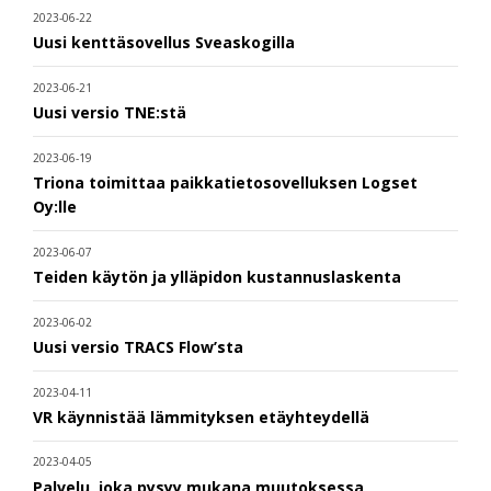
2023-06-22
Uusi kenttäsovellus Sveaskogilla
2023-06-21
Uusi versio TNE:stä
2023-06-19
Triona toimittaa paikkatietosovelluksen Logset
Oy:lle
2023-06-07
Teiden käytön ja ylläpidon kustannuslaskenta
2023-06-02
Uusi versio TRACS Flow’sta
2023-04-11
VR käynnistää lämmityksen etäyhteydellä
2023-04-05
Palvelu, joka pysyy mukana muutoksessa