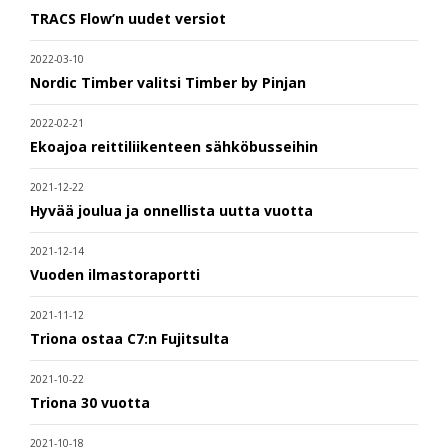
TRACS Flow’n uudet versiot
2022-03-10
Nordic Timber valitsi Timber by Pinjan
2022-02-21
Ekoajoa reittiliikenteen sähköbusseihin
2021-12-22
Hyvää joulua ja onnellista uutta vuotta
2021-12-14
Vuoden ilmastoraportti
2021-11-12
Triona ostaa C7:n Fujitsulta
2021-10-22
Triona 30 vuotta
2021-10-18