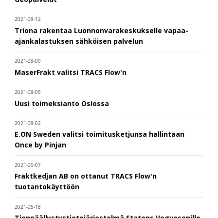
2021-08-12
Triona rakentaa Luonnonvarakeskukselle vapaa-
ajankalastuksen sähköisen palvelun
2021-08-09
MaserFrakt valitsi TRACS Flow'n
2021-08-05
Uusi toimeksianto Oslossa
2021-08-02
E.ON Sweden valitsi toimitusketjunsa hallintaan
Once by Pinjan
2021-06-07
Fraktkedjan AB on ottanut TRACS Flow'n
tuotantokäyttöön
2021-05-18
Tienpäällystystietojärjestelmä Statens Vegvesenille