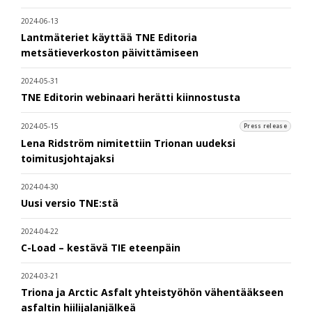
2024-06-13
Lantmäteriet käyttää TNE Editoria
metsätieverkoston päivittämiseen
2024-05-31
TNE Editorin webinaari herätti kiinnostusta
2024-05-15
Press release
Lena Ridström nimitettiin Trionan uudeksi
toimitusjohtajaksi
2024-04-30
Uusi versio TNE:stä
2024-04-22
C-Load – kestävä TIE eteenpäin
2024-03-21
Triona ja Arctic Asfalt yhteistyöhön vähentääkseen
asfaltin hiilijalanjälkeä