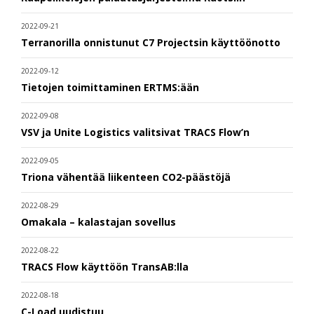
2022-09-21
Terranorilla onnistunut C7 Projectsin käyttöönotto
2022-09-12
Tietojen toimittaminen ERTMS:ään
2022-09-08
VSV ja Unite Logistics valitsivat TRACS Flow’n
2022-09-05
Triona vähentää liikenteen CO2-päästöjä
2022-08-29
Omakala – kalastajan sovellus
2022-08-22
TRACS Flow käyttöön TransAB:lla
2022-08-18
C-Load uudistuu