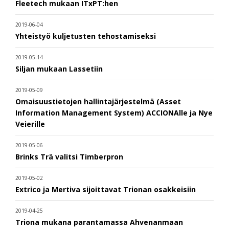
Fleetech mukaan ITxPT:hen
2019-06-04
Yhteistyö kuljetusten tehostamiseksi
2019-05-14
Siljan mukaan Lassetiin
2019-05-09
Omaisuustietojen hallintajärjestelmä (Asset
Information Management System) ACCIONAlle ja Nye
Veierille
2019-05-06
Brinks Trä valitsi Timberpron
2019-05-02
Extrico ja Mertiva sijoittavat Trionan osakkeisiin
2019-04-25
Triona mukana parantamassa Ahvenanmaan