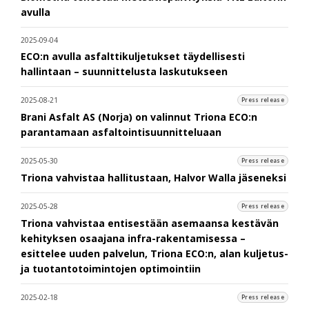
avulla
2025-09-04
ECO:n avulla asfalttikuljetukset täydellisesti
hallintaan – suunnittelusta laskutukseen
2025-08-21
Press release
Brani Asfalt AS (Norja) on valinnut Triona ECO:n
parantamaan asfaltointisuunnitteluaan
2025-05-30
Press release
Triona vahvistaa hallitustaan, Halvor Walla jäseneksi
2025-05-28
Press release
Triona vahvistaa entisestään asemaansa kestävän
kehityksen osaajana infra-rakentamisessa –
esittelee uuden palvelun, Triona ECO:n, alan kuljetus-
ja tuotantotoimintojen optimointiin
2025-02-18
Press release