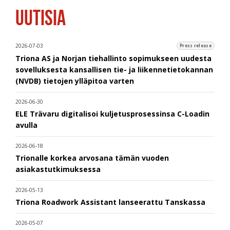
UUTISIA
2026-07-03
Press release
Triona AS ja Norjan tiehallinto sopimukseen uudesta
sovelluksesta kansallisen tie- ja liikennetietokannan
(NVDB) tietojen ylläpitoa varten
2026-06-30
ELE Trävaru digitalisoi kuljetusprosessinsa C-Loadin
avulla
2026-06-18
Trionalle korkea arvosana tämän vuoden
asiakastutkimuksessa
2026-05-13
Triona Roadwork Assistant lanseerattu Tanskassa
2026-05-07