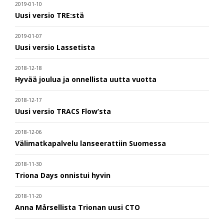
2019-01-10
Uusi versio TRE:stä
2019-01-07
Uusi versio Lassetista
2018-12-18
Hyvää joulua ja onnellista uutta vuotta
2018-12-17
Uusi versio TRACS Flow’sta
2018-12-06
Välimatkapalvelu lanseerattiin Suomessa
2018-11-30
Triona Days onnistui hyvin
2018-11-20
Anna Mårsellista Trionan uusi CTO