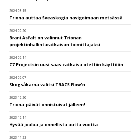
2024-03-15
Triona auttaa Sveaskogia navigoimaan metsässä
2024-02-20
Brani Asfalt on valinnut Trionan
projektinhallintaratkaisun toimittajaksi
2024-02-14
C7 Projectsin uusi saas-ratkaisu otettiin käyttöön
2024-02-07
Skogsåkarna valitsi TRACS Flow'n
2023-12-20
Triona-päivät onnistuivat jälleen!
2023-12-14
Hyvää joulua ja onnellista uutta vuotta
2023-11-23