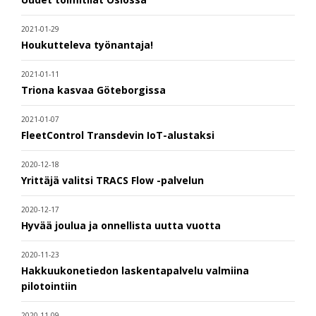
2021-01-29
Houkutteleva työnantaja!
2021-01-11
Triona kasvaa Göteborgissa
2021-01-07
FleetControl Transdevin IoT-alustaksi
2020-12-18
Yrittäjä valitsi TRACS Flow -palvelun
2020-12-17
Hyvää joulua ja onnellista uutta vuotta
2020-11-23
Hakkuukonetiedon laskentapalvelu valmiina
pilotointiin
2020-11-09