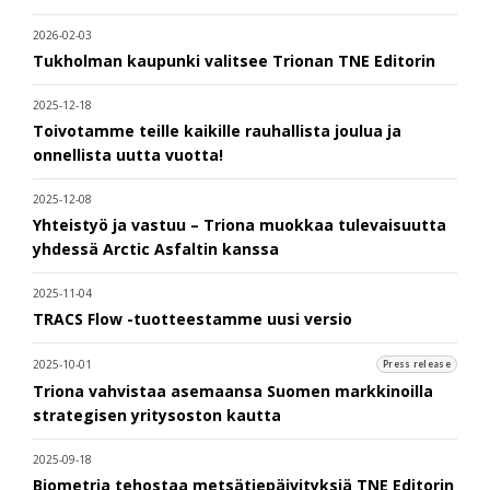
2026-02-03
Tukholman kaupunki valitsee Trionan TNE Editorin
2025-12-18
Toivotamme teille kaikille rauhallista joulua ja
onnellista uutta vuotta!
2025-12-08
Yhteistyö ja vastuu – Triona muokkaa tulevaisuutta
yhdessä Arctic Asfaltin kanssa
2025-11-04
TRACS Flow -tuotteestamme uusi versio
2025-10-01
Press release
Triona vahvistaa asemaansa Suomen markkinoilla
strategisen yritysoston kautta
2025-09-18
Biometria tehostaa metsätiepäivityksiä TNE Editorin