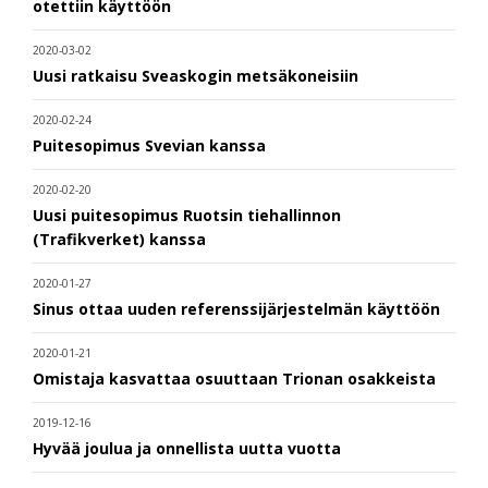
otettiin käyttöön
2020-03-02
Uusi ratkaisu Sveaskogin metsäkoneisiin
2020-02-24
Puitesopimus Svevian kanssa
2020-02-20
Uusi puitesopimus Ruotsin tiehallinnon
(Trafikverket) kanssa
2020-01-27
Sinus ottaa uuden referenssijärjestelmän käyttöön
2020-01-21
Omistaja kasvattaa osuuttaan Trionan osakkeista
2019-12-16
Hyvää joulua ja onnellista uutta vuotta