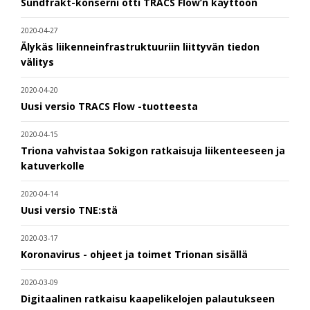
Sundfrakt-konserni otti TRACS Flow’n käyttöön
2020-04-27
Älykäs liikenneinfrastruktuuriin liittyvän tiedon
välitys
2020-04-20
Uusi versio TRACS Flow -tuotteesta
2020-04-15
Triona vahvistaa Sokigon ratkaisuja liikenteeseen ja
katuverkolle
2020-04-14
Uusi versio TNE:stä
2020-03-17
Koronavirus - ohjeet ja toimet Trionan sisällä
2020-03-09
Digitaalinen ratkaisu kaapelikelojen palautukseen