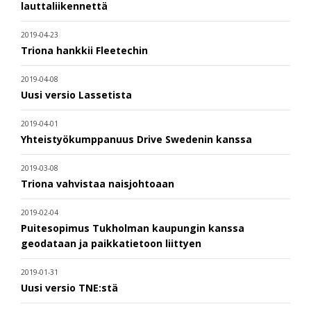
lauttaliikennettä
2019-04-23
Triona hankkii Fleetechin
2019-04-08
Uusi versio Lassetista
2019-04-01
Yhteistyökumppanuus Drive Swedenin kanssa
2019-03-08
Triona vahvistaa naisjohtoaan
2019-02-04
Puitesopimus Tukholman kaupungin kanssa
geodataan ja paikkatietoon liittyen
2019-01-31
Uusi versio TNE:stä