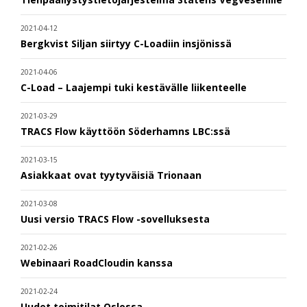
2021-04-12
Bergkvist Siljan siirtyy C-Loadiin insjönissä
2021-04-06
C-Load – Laajempi tuki kestävälle liikenteelle
2021-03-29
TRACS Flow käyttöön Söderhamns LBC:ssä
2021-03-15
Asiakkaat ovat tyytyväisiä Trionaan
2021-03-08
Uusi versio TRACS Flow -sovelluksesta
2021-02-26
Webinaari RoadCloudin kanssa
2021-02-24
Uudet toimitilat Oslossa