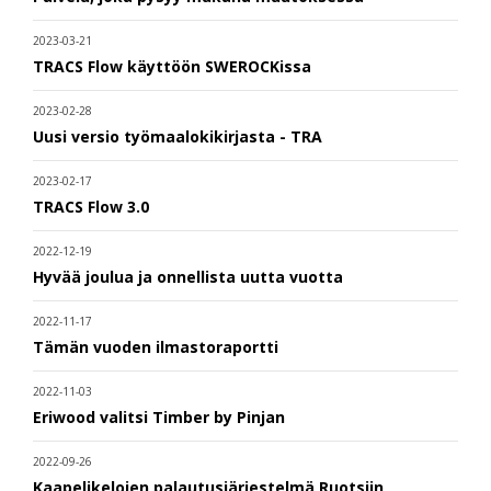
2023-03-21
TRACS Flow käyttöön SWEROCKissa
2023-02-28
Uusi versio työmaalokikirjasta - TRA
2023-02-17
TRACS Flow 3.0
2022-12-19
Hyvää joulua ja onnellista uutta vuotta
2022-11-17
Tämän vuoden ilmastoraportti
2022-11-03
Eriwood valitsi Timber by Pinjan
2022-09-26
Kaapelikelojen palautusjärjestelmä Ruotsiin