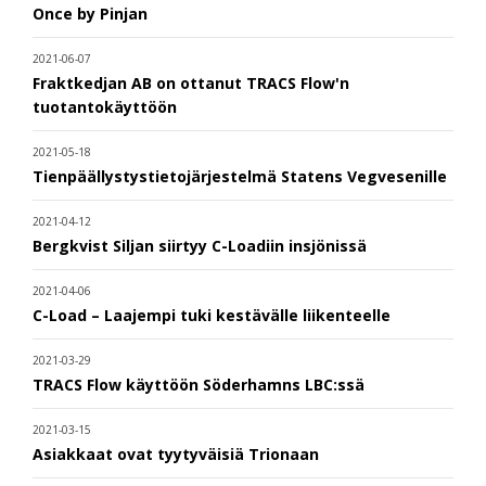
Once by Pinjan
2021-06-07
Fraktkedjan AB on ottanut TRACS Flow'n
tuotantokäyttöön
2021-05-18
Tienpäällystystietojärjestelmä Statens Vegvesenille
2021-04-12
Bergkvist Siljan siirtyy C-Loadiin insjönissä
2021-04-06
C-Load – Laajempi tuki kestävälle liikenteelle
2021-03-29
TRACS Flow käyttöön Söderhamns LBC:ssä
2021-03-15
Asiakkaat ovat tyytyväisiä Trionaan