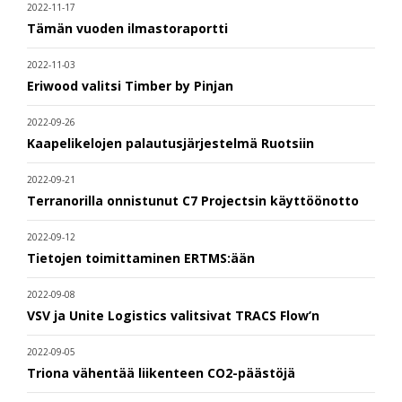
2022-11-17
Tämän vuoden ilmastoraportti
2022-11-03
Eriwood valitsi Timber by Pinjan
2022-09-26
Kaapelikelojen palautusjärjestelmä Ruotsiin
2022-09-21
Terranorilla onnistunut C7 Projectsin käyttöönotto
2022-09-12
Tietojen toimittaminen ERTMS:ään
2022-09-08
VSV ja Unite Logistics valitsivat TRACS Flow’n
2022-09-05
Triona vähentää liikenteen CO2-päästöjä