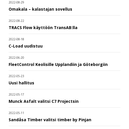
2022-08-29
Omakala – kalastajan sovellus
2022-08-22
TRACS Flow käyttöön TransAB:lla
2022-08-18
C-Load uudistuu
2022-06-20
FleetControl Keolisille Upplandiin ja Göteborgiin
2022-05-23
Uusi hallitus
2022-05-17
Munck Asfalt valitsi C7 Projectsin
2022-05-11
Sandåsa Timber valitsi timber by Pinjan