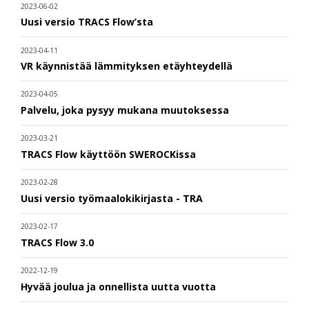
2023-06-02
Uusi versio TRACS Flow’sta
2023-04-11
VR käynnistää lämmityksen etäyhteydellä
2023-04-05
Palvelu, joka pysyy mukana muutoksessa
2023-03-21
TRACS Flow käyttöön SWEROCKissa
2023-02-28
Uusi versio työmaalokikirjasta - TRA
2023-02-17
TRACS Flow 3.0
2022-12-19
Hyvää joulua ja onnellista uutta vuotta