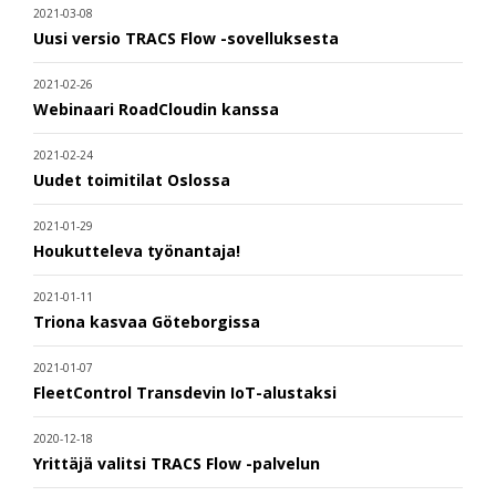
2021-03-08
Uusi versio TRACS Flow -sovelluksesta
2021-02-26
Webinaari RoadCloudin kanssa
2021-02-24
Uudet toimitilat Oslossa
2021-01-29
Houkutteleva työnantaja!
2021-01-11
Triona kasvaa Göteborgissa
2021-01-07
FleetControl Transdevin IoT-alustaksi
2020-12-18
Yrittäjä valitsi TRACS Flow -palvelun