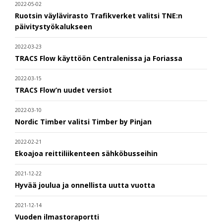
2022-05-02
Ruotsin väylävirasto Trafikverket valitsi TNE:n
päivitystyökalukseen
2022-03-23
TRACS Flow käyttöön Centralenissa ja Foriassa
2022-03-15
TRACS Flow’n uudet versiot
2022-03-10
Nordic Timber valitsi Timber by Pinjan
2022-02-21
Ekoajoa reittiliikenteen sähköbusseihin
2021-12-22
Hyvää joulua ja onnellista uutta vuotta
2021-12-14
Vuoden ilmastoraportti