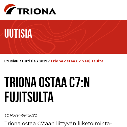
UUTISIA
Etusivu
Uutisia
2021
Triona ostaa C7:n Fujitsulta
TRIONA OSTAA C7:N
FUJITSULTA
12 November 2021
Triona ostaa C7:ään liittyvän liiketoiminta-