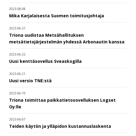
2023-08-08
Mika Karjalaisesta Suomen toimitusjohtaja
2023-06-27
Triona uudistaa Metsähallituksen
metsätietojärjestelmän yhdessä Arbonautin kanssa
2023-06-22
Uusi kenttäsovellus Sveaskogilla
2023-06-21
Uusi versio TNE:stä
2023-06-19
Triona toimittaa paikkatietosovelluksen Logset
Oy:lle
2023-06-07
Teiden käytön ja ylläpidon kustannuslaskenta