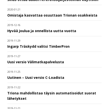
2020-01-21
Omistaja kasvattaa osuuttaan Trionan osakkeista
2019-12-16
Hyvää joulua ja onnellista uutta vuotta
2019-11-29
Ingarp Träskydd valitsi TimberPron
2019-11-27
Uusi versio Välimatkapalvelusta
2019-11-25
Uutinen – Uusi versio C-Loadista
2019-11-22
Triona mahdollistaa täysin automatisoidut suorat
lähetykset
2019-11-21