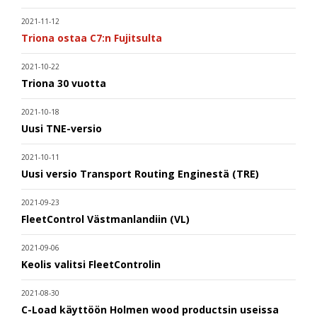
2021-11-12
Triona ostaa C7:n Fujitsulta
2021-10-22
Triona 30 vuotta
2021-10-18
Uusi TNE-versio
2021-10-11
Uusi versio Transport Routing Enginestä (TRE)
2021-09-23
FleetControl Västmanlandiin (VL)
2021-09-06
Keolis valitsi FleetControlin
2021-08-30
C-Load käyttöön Holmen wood productsin useissa