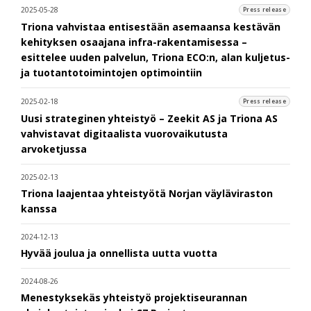
2025-05-28
Press release
Triona vahvistaa entisestään asemaansa kestävän
kehityksen osaajana infra-rakentamisessa –
esittelee uuden palvelun, Triona ECO:n, alan kuljetus-
ja tuotantotoimintojen optimointiin
2025-02-18
Press release
Uusi strateginen yhteistyö – Zeekit AS ja Triona AS
vahvistavat digitaalista vuorovaikutusta
arvoketjussa
2025-02-13
Triona laajentaa yhteistyötä Norjan väyläviraston
kanssa
2024-12-13
Hyvää joulua ja onnellista uutta vuotta
2024-08-26
Menestyksekäs yhteistyö projektiseurannan