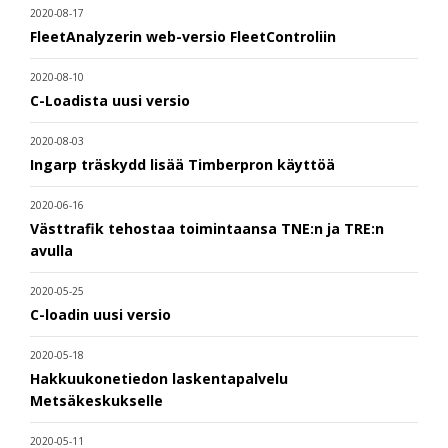
2020-08-17
FleetAnalyzerin web-versio FleetControliin
2020-08-10
C-Loadista uusi versio
2020-08-03
Ingarp träskydd lisää Timberpron käyttöä
2020-06-16
Västtrafik tehostaa toimintaansa TNE:n ja TRE:n
avulla
2020-05-25
C-loadin uusi versio
2020-05-18
Hakkuukonetiedon laskentapalvelu
Metsäkeskukselle
2020-05-11