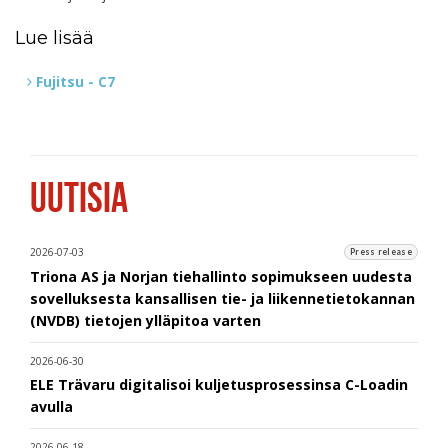
Lue lisää
Fujitsu - C7
UUTISIA
2026-07-03
Press release
Triona AS ja Norjan tiehallinto sopimukseen uudesta
sovelluksesta kansallisen tie- ja liikennetietokannan
(NVDB) tietojen ylläpitoa varten
2026-06-30
ELE Trävaru digitalisoi kuljetusprosessinsa C-Loadin
avulla
2026-06-18