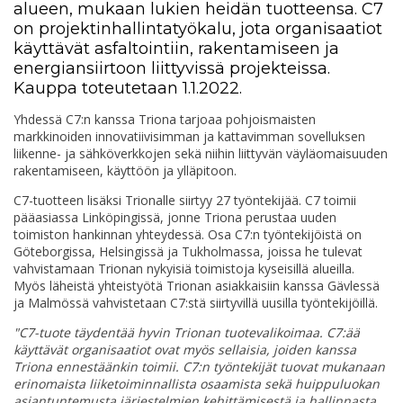
alueen, mukaan lukien heidän tuotteensa. C7
on projektinhallintatyökalu, jota organisaatiot
käyttävät asfaltointiin, rakentamiseen ja
energiansiirtoon liittyvissä projekteissa.
Kauppa toteutetaan 1.1.2022.
Yhdessä C7:n kanssa Triona tarjoaa pohjoismaisten
markkinoiden innovatiivisimman ja kattavimman sovelluksen
liikenne- ja sähköverkkojen sekä niihin liittyvän väyläomaisuuden
rakentamiseen, käyttöön ja ylläpitoon.
C7-tuotteen lisäksi Trionalle siirtyy 27 työntekijää. C7 toimii
pääasiassa Linköpingissä, jonne Triona perustaa uuden
toimiston hankinnan yhteydessä. Osa C7:n työntekijöistä on
Göteborgissa, Helsingissä ja Tukholmassa, joissa he tulevat
vahvistamaan Trionan nykyisiä toimistoja kyseisillä alueilla.
Myös läheistä yhteistyötä Trionan asiakkaisiin kanssa Gävlessä
ja Malmössä vahvistetaan C7:stä siirtyvillä uusilla työntekijöillä.
"C7-tuote täydentää hyvin Trionan tuotevalikoimaa. C7:ää
käyttävät organisaatiot ovat myös sellaisia, joiden kanssa
Triona ennestäänkin toimii. C7:n työntekijät tuovat mukanaan
erinomaista liiketoiminnallista osaamista sekä huippuluokan
asiantuntemusta järjestelmien kehittämisestä ja
hallinnasta.