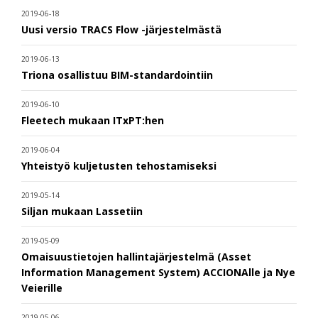
2019-06-18
Uusi versio TRACS Flow -järjestelmästä
2019-06-13
Triona osallistuu BIM-standardointiin
2019-06-10
Fleetech mukaan ITxPT:hen
2019-06-04
Yhteistyö kuljetusten tehostamiseksi
2019-05-14
Siljan mukaan Lassetiin
2019-05-09
Omaisuustietojen hallintajärjestelmä (Asset
Information Management System) ACCIONAlle ja Nye
Veierille
2019-05-06