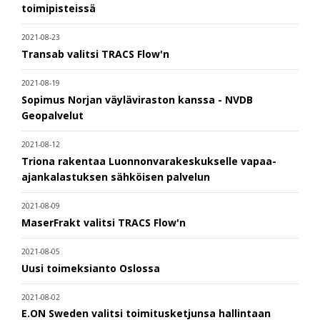
toimipisteissä
2021-08-23
Transab valitsi TRACS Flow'n
2021-08-19
Sopimus Norjan väyläviraston kanssa - NVDB
Geopalvelut
2021-08-12
Triona rakentaa Luonnonvarakeskukselle vapaa-
ajankalastuksen sähköisen palvelun
2021-08-09
MaserFrakt valitsi TRACS Flow'n
2021-08-05
Uusi toimeksianto Oslossa
2021-08-02
E.ON Sweden valitsi toimitusketjunsa hallintaan