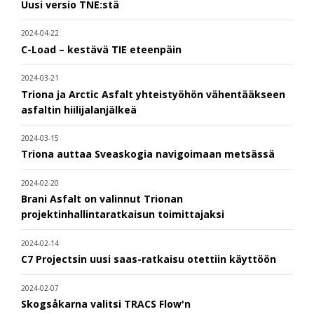
Uusi versio TNE:stä
2024-04-22
C-Load – kestävä TIE eteenpäin
2024-03-21
Triona ja Arctic Asfalt yhteistyöhön vähentääkseen
asfaltin hiilijalanjälkeä
2024-03-15
Triona auttaa Sveaskogia navigoimaan metsässä
2024-02-20
Brani Asfalt on valinnut Trionan
projektinhallintaratkaisun toimittajaksi
2024-02-14
C7 Projectsin uusi saas-ratkaisu otettiin käyttöön
2024-02-07
Skogsåkarna valitsi TRACS Flow'n