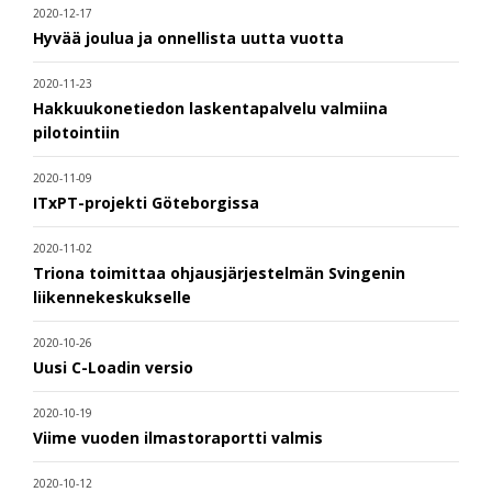
2020-12-17
Hyvää joulua ja onnellista uutta vuotta
2020-11-23
Hakkuukonetiedon laskentapalvelu valmiina
pilotointiin
2020-11-09
ITxPT-projekti Göteborgissa
2020-11-02
Triona toimittaa ohjausjärjestelmän Svingenin
liikennekeskukselle
2020-10-26
Uusi C-Loadin versio
2020-10-19
Viime vuoden ilmastoraportti valmis
2020-10-12