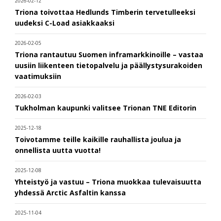
2026-02-12
Triona toivottaa Hedlunds Timberin tervetulleeksi
uudeksi C-Load asiakkaaksi
2026-02-05
Triona rantautuu Suomen inframarkkinoille – vastaa
uusiin liikenteen tietopalvelu ja päällystysurakoiden
vaatimuksiin
2026-02-03
Tukholman kaupunki valitsee Trionan TNE Editorin
2025-12-18
Toivotamme teille kaikille rauhallista joulua ja
onnellista uutta vuotta!
2025-12-08
Yhteistyö ja vastuu – Triona muokkaa tulevaisuutta
yhdessä Arctic Asfaltin kanssa
2025-11-04