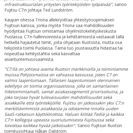
infrastruktuurialan yritysten työntekijöiden työpäivää",
sanoo
Fujitsu C7:n johtaja Ted Lundström.
Kaupan ohessa Triona allekirjoittaa yhteistyösopimuksen
Fujitsun kanssa, jonka myötä Triona saa mahdollisuuden
hyödyntää Fujitsun omistamaa ohjelmistokehityskeskusta
Puolassa. C7:n hallinnoinnista ja kehittämisestä vastaavat tällä
hetkellä hajautetut tiimit, joita ohjataan Ruotsista, mutta osa
tekijöistä toimii Puolassa. Tämä tuo joustavuutta hidastaa tai
nopeuttaa kehitystahtia sekä kasvattaa
asiantuntemusosaamista.
"C7:llä on johtava asema Ruotsin markkinoilla ja toimintamme
muissa Pohjoismaissa on vahvassa kasvussa, joten C7 on
valmis laajentumaan. Tällaisen laajentumisen olennainen
edellytys on toimia organisaatiossa, jolla on samanlainen
liiketoimintamalli, samat asiakassegmentit priorisoituina, ja
joka tarjoaa hyvät tulevaisuuden mahdollisuudet sekä
asiakkaille että työntekijöille. Fujitsu on jatkossakin yksi C7:n
merkittävimmistä asiakkaista ja odotamme innolla uuden
SaaS-ratkaisun käyttöönottoa. Haluan kiittää Tediä ja kaikkia
C7:n kollegoja upeasta suoriutumisesta Fujitsussa sekä
toivottaa kaikkea hyvää jatkossakin",
Sanoo Fujitsun Ruotsin
toimitusjohtaja Håkan Dalström.