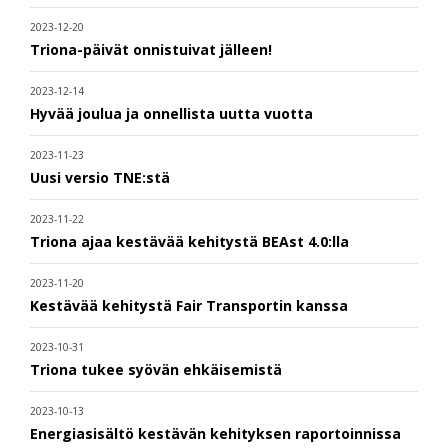
2023-12-20
Triona-päivät onnistuivat jälleen!
2023-12-14
Hyvää joulua ja onnellista uutta vuotta
2023-11-23
Uusi versio TNE:stä
2023-11-22
Triona ajaa kestävää kehitystä BEAst 4.0:lla
2023-11-20
Kestävää kehitystä Fair Transportin kanssa
2023-10-31
Triona tukee syövän ehkäisemistä
2023-10-13
Energiasisältö kestävän kehityksen raportoinnissa