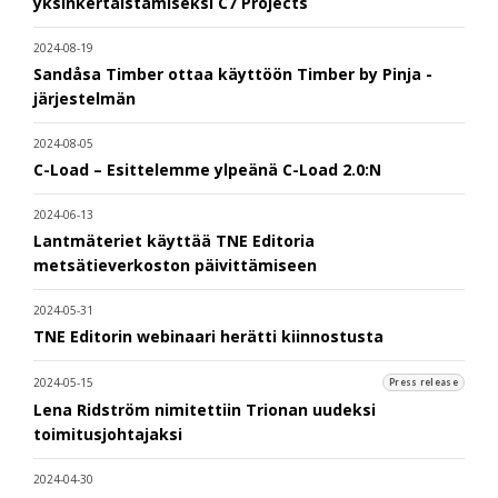
yksinkertaistamiseksi C7 Projects
2024-08-19
Sandåsa Timber ottaa käyttöön Timber by Pinja -
järjestelmän
2024-08-05
C-Load – Esittelemme ylpeänä C-Load 2.0:N
2024-06-13
Lantmäteriet käyttää TNE Editoria
metsätieverkoston päivittämiseen
2024-05-31
TNE Editorin webinaari herätti kiinnostusta
2024-05-15
Press release
Lena Ridström nimitettiin Trionan uudeksi
toimitusjohtajaksi
2024-04-30