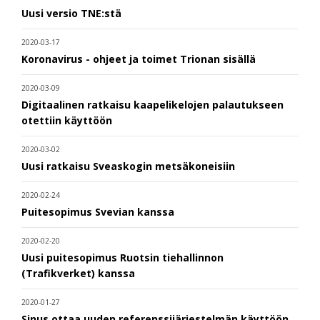
Uusi versio TNE:stä
2020-03-17
Koronavirus - ohjeet ja toimet Trionan sisällä
2020-03-09
Digitaalinen ratkaisu kaapelikelojen palautukseen
otettiin käyttöön
2020-03-02
Uusi ratkaisu Sveaskogin metsäkoneisiin
2020-02-24
Puitesopimus Svevian kanssa
2020-02-20
Uusi puitesopimus Ruotsin tiehallinnon
(Trafikverket) kanssa
2020-01-27
Sinus ottaa uuden referenssijärjestelmän käyttöön