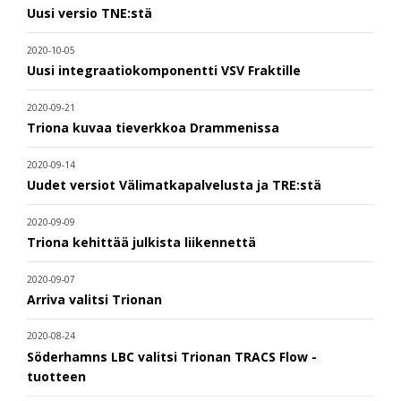
Uusi versio TNE:stä
2020-10-05
Uusi integraatiokomponentti VSV Fraktille
2020-09-21
Triona kuvaa tieverkkoa Drammenissa
2020-09-14
Uudet versiot Välimatkapalvelusta ja TRE:stä
2020-09-09
Triona kehittää julkista liikennettä
2020-09-07
Arriva valitsi Trionan
2020-08-24
Söderhamns LBC valitsi Trionan TRACS Flow -
tuotteen