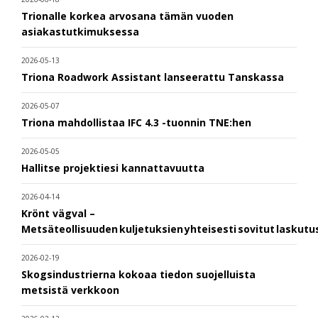
Trionalle korkea arvosana tämän vuoden
asiakastutkimuksessa
2026-05-13
Triona Roadwork Assistant lanseerattu Tanskassa
2026-05-07
Triona mahdollistaa IFC 4.3 -tuonnin TNE:hen
2026-05-05
Hallitse projektiesi kannattavuutta
2026-04-14
Krönt vägval –
Metsäteollisuuden kuljetuksien yhteisesti sovitut laskut
2026-02-19
Skogsindustrierna kokoaa tiedon suojelluista
metsistä verkkoon