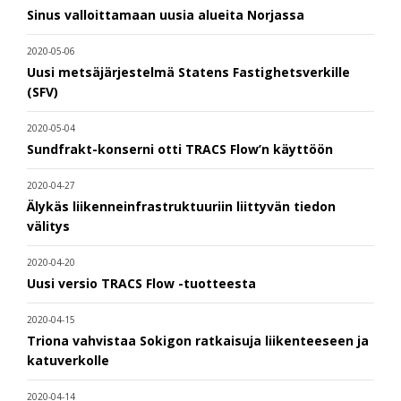
Sinus valloittamaan uusia alueita Norjassa
2020-05-06
Uusi metsäjärjestelmä Statens Fastighetsverkille
(SFV)
2020-05-04
Sundfrakt-konserni otti TRACS Flow’n käyttöön
2020-04-27
Älykäs liikenneinfrastruktuuriin liittyvän tiedon
välitys
2020-04-20
Uusi versio TRACS Flow -tuotteesta
2020-04-15
Triona vahvistaa Sokigon ratkaisuja liikenteeseen ja
katuverkolle
2020-04-14