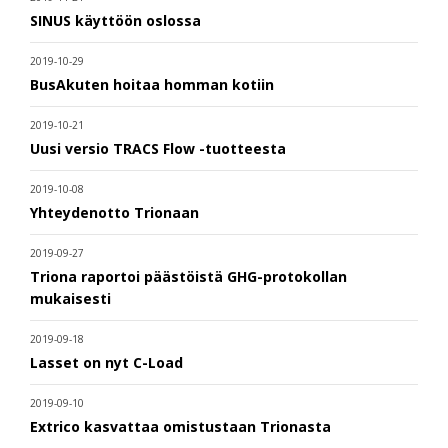
SINUS käyttöön oslossa
2019-10-29
BusAkuten hoitaa homman kotiin
2019-10-21
Uusi versio TRACS Flow -tuotteesta
2019-10-08
Yhteydenotto Trionaan
2019-09-27
Triona raportoi päästöistä GHG-protokollan
mukaisesti
2019-09-18
Lasset on nyt C-Load
2019-09-10
Extrico kasvattaa omistustaan Trionasta