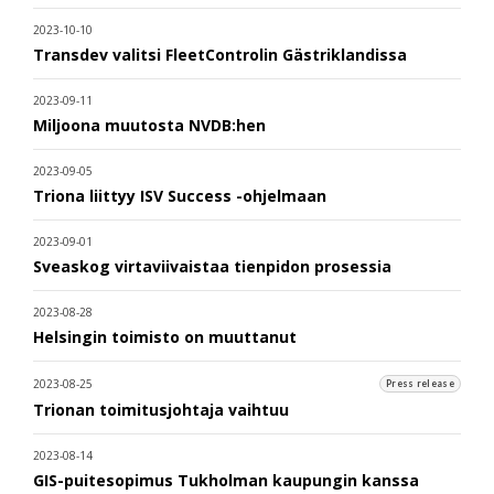
2023-10-10
Transdev valitsi FleetControlin Gästriklandissa
2023-09-11
Miljoona muutosta NVDB:hen
2023-09-05
Triona liittyy ISV Success -ohjelmaan
2023-09-01
Sveaskog virtaviivaistaa tienpidon prosessia
2023-08-28
Helsingin toimisto on muuttanut
2023-08-25
Press release
Trionan toimitusjohtaja vaihtuu
2023-08-14
GIS-puitesopimus Tukholman kaupungin kanssa