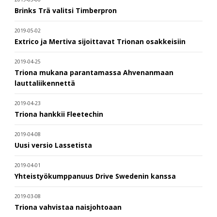
Brinks Trä valitsi Timberpron
2019-05-02
Extrico ja Mertiva sijoittavat Trionan osakkeisiin
2019-04-25
Triona mukana parantamassa Ahvenanmaan
lauttaliikennettä
2019-04-23
Triona hankkii Fleetechin
2019-04-08
Uusi versio Lassetista
2019-04-01
Yhteistyökumppanuus Drive Swedenin kanssa
2019-03-08
Triona vahvistaa naisjohtoaan