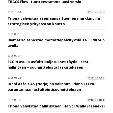
TRACS Flow -tuotteestamme uusi versio
2025-10-01
Press release
Triona vahvistaa asemaansa Suomen markkinoilla
strategisen yritysoston kautta
2025-09-18
Biometria tehostaa metsätiepäivityksiä TNE Editorin
avulla
2025-09-04
ECO:n avulla asfalttikuljetukset täydellisesti
hallintaan – suunnittelusta laskutukseen
2025-08-21
Press release
Brani Asfalt AS (Norja) on valinnut Triona ECO:n
parantamaan asfaltointisuunnitteluaan
2025-05-30
Press release
Triona vahvistaa hallitustaan, Halvor Walla jäseneksi