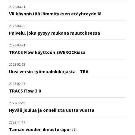
2023-04-11
VR käynnistää lämmityksen etäyhteydellä
2023-04-05
Palvelu, joka pysyy mukana muutoksessa
2023-03-21
TRACS Flow käyttöön SWEROCKissa
2023-02-28
Uusi versio työmaalokikirjasta - TRA
2023-02-17
TRACS Flow 3.0
2022-12-19
Hyvää joulua ja onnellista uutta vuotta
2022-11-17
Tämän vuoden ilmastoraportti