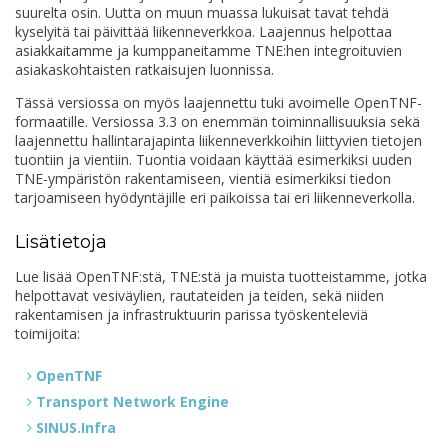
suurelta osin. Uutta on muun muassa lukuisat tavat tehdä
kyselyitä tai päivittää liikenneverkkoa. Laajennus helpottaa
asiakkaitamme ja kumppaneitamme TNE:hen integroituvien
asiakaskohtaisten ratkaisujen luonnissa.
Tässä versiossa on myös laajennettu tuki avoimelle OpenTNF-
formaatille. Versiossa 3.3 on enemmän toiminnallisuuksia sekä
laajennettu hallintarajapinta liikenneverkkoihin liittyvien tietojen
tuontiin ja vientiin. Tuontia voidaan käyttää esimerkiksi uuden
TNE-ympäristön rakentamiseen, vientiä esimerkiksi tiedon
tarjoamiseen hyödyntäjille eri paikoissa tai eri liikenneverkolla.
Lisätietoja
Lue lisää OpenTNF:stä, TNE:stä ja muista tuotteistamme, jotka
helpottavat vesiväylien, rautateiden ja teiden, sekä niiden
rakentamisen ja infrastruktuurin parissa työskenteleviä
toimijoita:
OpenTNF
Transport Network Engine
SINUS.Infra