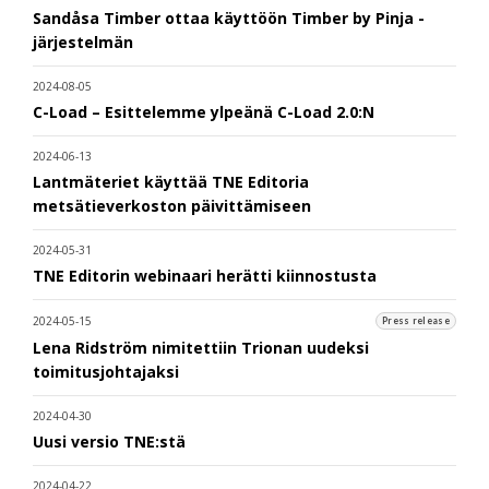
Sandåsa Timber ottaa käyttöön Timber by Pinja -
järjestelmän
2024-08-05
C-Load – Esittelemme ylpeänä C-Load 2.0:N
2024-06-13
Lantmäteriet käyttää TNE Editoria
metsätieverkoston päivittämiseen
2024-05-31
TNE Editorin webinaari herätti kiinnostusta
2024-05-15
Press release
Lena Ridström nimitettiin Trionan uudeksi
toimitusjohtajaksi
2024-04-30
Uusi versio TNE:stä
2024-04-22