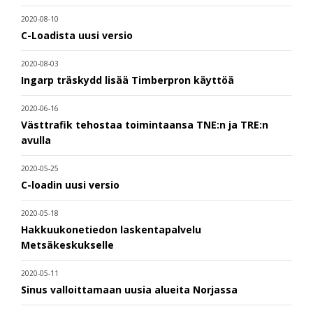
2020-08-10
C-Loadista uusi versio
2020-08-03
Ingarp träskydd lisää Timberpron käyttöä
2020-06-16
Västtrafik tehostaa toimintaansa TNE:n ja TRE:n
avulla
2020-05-25
C-loadin uusi versio
2020-05-18
Hakkuukonetiedon laskentapalvelu
Metsäkeskukselle
2020-05-11
Sinus valloittamaan uusia alueita Norjassa