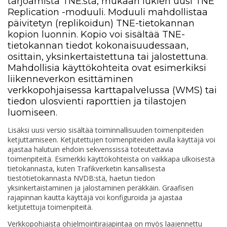
tarjoamista TNE:stä, mukaan lukien uusi TNE
Replication -moduuli. Moduuli mahdollistaa
päivitetyn (replikoidun) TNE-tietokannan
kopion luonnin. Kopio voi sisältää TNE-
tietokannan tiedot kokonaisuudessaan,
osittain, yksinkertaistettuna tai jalostettuna.
Mahdollisia käyttökohteita ovat esimerkiksi
liikenneverkon esittäminen
verkkopohjaisessa karttapalvelussa (WMS) tai
tiedon ulosvienti raporttien ja tilastojen
luomiseen.
Lisäksi uusi versio sisältää toiminnallisuuden toimenpiteiden
ketjuttamiseen. Ketjutettujen toimenpiteiden avulla käyttäjä voi
ajastaa halutuin ehdoin sekvenssissä toteutettavia
toimenpiteitä. Esimerkki käyttökohteista on vaikkapa ulkoisesta
tietokannasta, kuten Trafikverketin kansallisesta
tiestötietokannasta NVDB:stä, haetun tiedon
yksinkertaistaminen ja jalostaminen peräkkäin. Graafisen
rajapinnan kautta käyttäjä voi konfiguroida ja ajastaa
ketjutettuja toimenpiteitä.
Verkkopohjaista ohjelmointirajapintaa on myös laajennettu