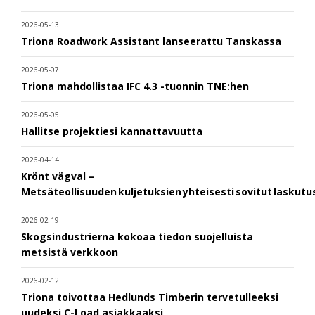
2026-05-13
Triona Roadwork Assistant lanseerattu Tanskassa
2026-05-07
Triona mahdollistaa IFC 4.3 -tuonnin TNE:hen
2026-05-05
Hallitse projektiesi kannattavuutta
2026-04-14
Krönt vägval –
Metsäteollisuuden kuljetuksien yhteisesti sovitut laskut
2026-02-19
Skogsindustrierna kokoaa tiedon suojelluista
metsistä verkkoon
2026-02-12
Triona toivottaa Hedlunds Timberin tervetulleeksi
uudeksi C-Load asiakkaaksi