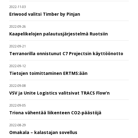
2022-11-03
Eriwood valitsi Timber by Pinjan
2022-09-26
Kaapelikelojen palautusjärjestelmä Ruotsiin
2022-09-21
Terranorilla onnistunut C7 Projectsin käyttöönotto
2022-09-12
Tietojen toimittaminen ERTMS:ään
2022-09-08
VSV ja Unite Logistics valitsivat TRACS Flow’n
2022-09-05
Triona vähentää liikenteen CO2-päästöjä
2022-08-29
Omakala – kalastajan sovellus