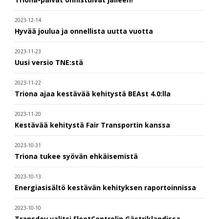
2023-12-14
Hyvää joulua ja onnellista uutta vuotta
2023-11-23
Uusi versio TNE:stä
2023-11-22
Triona ajaa kestävää kehitystä BEAst 4.0:lla
2023-11-20
Kestävää kehitystä Fair Transportin kanssa
2023-10-31
Triona tukee syövän ehkäisemistä
2023-10-13
Energiasisältö kestävän kehityksen raportoinnissa
2023-10-10
Transdev valitsi FleetControlin Gästriklandissa