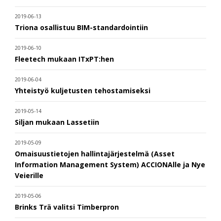
2019-06-13
Triona osallistuu BIM-standardointiin
2019-06-10
Fleetech mukaan ITxPT:hen
2019-06-04
Yhteistyö kuljetusten tehostamiseksi
2019-05-14
Siljan mukaan Lassetiin
2019-05-09
Omaisuustietojen hallintajärjestelmä (Asset
Information Management System) ACCIONAlle ja Nye
Veierille
2019-05-06
Brinks Trä valitsi Timberpron