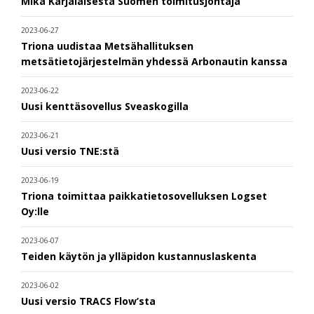
Mika Karjalaisesta Suomen toimitusjohtaja
2023-06-27
Triona uudistaa Metsähallituksen
metsätietojärjestelmän yhdessä Arbonautin kanssa
2023-06-22
Uusi kenttäsovellus Sveaskogilla
2023-06-21
Uusi versio TNE:stä
2023-06-19
Triona toimittaa paikkatietosovelluksen Logset
Oy:lle
2023-06-07
Teiden käytön ja ylläpidon kustannuslaskenta
2023-06-02
Uusi versio TRACS Flow’sta