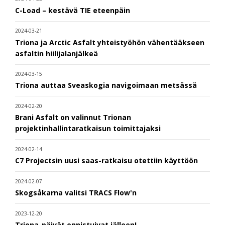
C-Load – kestävä TIE eteenpäin
2024-03-21
Triona ja Arctic Asfalt yhteistyöhön vähentääkseen
asfaltin hiilijalanjälkeä
2024-03-15
Triona auttaa Sveaskogia navigoimaan metsässä
2024-02-20
Brani Asfalt on valinnut Trionan
projektinhallintaratkaisun toimittajaksi
2024-02-14
C7 Projectsin uusi saas-ratkaisu otettiin käyttöön
2024-02-07
Skogsåkarna valitsi TRACS Flow'n
2023-12-20
Triona-päivät onnistuivat jälleen!