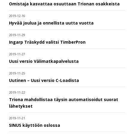
Omistaja kasvattaa osuuttaan Trionan osakkeista
2019-12-16
Hyvää joulua ja onnellista uutta vuotta
2019-11-29
Ingarp Träskydd valitsi TimberPron
2019-11-27
Uusi versio Välimatkapalvelusta
2019-11-25
Uutinen – Uusi versio C-Loadista
2019-11-22
Triona mahdollistaa täysin automatisoidut suorat
lähetykset
2019-11-21
SINUS käyttöön oslossa