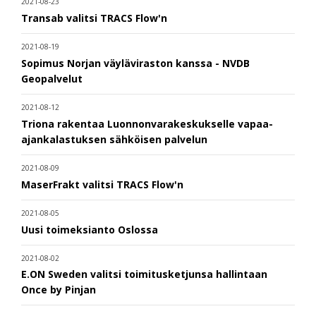
2021-08-23
Transab valitsi TRACS Flow'n
2021-08-19
Sopimus Norjan väyläviraston kanssa - NVDB
Geopalvelut
2021-08-12
Triona rakentaa Luonnonvarakeskukselle vapaa-
ajankalastuksen sähköisen palvelun
2021-08-09
MaserFrakt valitsi TRACS Flow'n
2021-08-05
Uusi toimeksianto Oslossa
2021-08-02
E.ON Sweden valitsi toimitusketjunsa hallintaan
Once by Pinjan