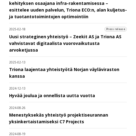
kehityksen osaajana infra-rakentamisessa –
esittelee uuden palvelun, Triona ECO:n, alan kuljetus-
ja tuotantotoimintojen optimointiin
2025-02-18
Press release
Uusi strateginen yhteistyö – Zeekit AS ja Triona AS
vahvistavat digitaalista vuorovaikutusta
arvoketjussa
2025-02-13
Triona laajentaa yhteistyötä Norjan väyläviraston
kanssa
2024-12-13
Hyvää joulua ja onnellista uutta vuotta
2024-08-26
Menestyksekäs yhteistyö projektiseurannan
yksinkertaistamiseksi C7 Projects
2024-08-19