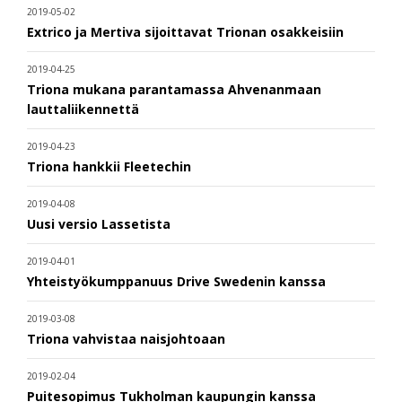
2019-05-02
Extrico ja Mertiva sijoittavat Trionan osakkeisiin
2019-04-25
Triona mukana parantamassa Ahvenanmaan
lauttaliikennettä
2019-04-23
Triona hankkii Fleetechin
2019-04-08
Uusi versio Lassetista
2019-04-01
Yhteistyökumppanuus Drive Swedenin kanssa
2019-03-08
Triona vahvistaa naisjohtoaan
2019-02-04
Puitesopimus Tukholman kaupungin kanssa