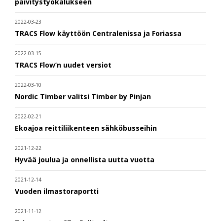
päivitystyökalukseen
2022-03-23
TRACS Flow käyttöön Centralenissa ja Foriassa
2022-03-15
TRACS Flow’n uudet versiot
2022-03-10
Nordic Timber valitsi Timber by Pinjan
2022-02-21
Ekoajoa reittiliikenteen sähköbusseihin
2021-12-22
Hyvää joulua ja onnellista uutta vuotta
2021-12-14
Vuoden ilmastoraportti
2021-11-12