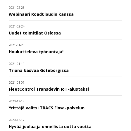
2021-02-26
Webinaari RoadCloudin kanssa
2021-02-24
Uudet toimitilat Oslossa
2021-01-29
Houkutteleva työnantaja!
2021-01-11
Triona kasvaa Göteborgissa
2021-01-07
FleetControl Transdevin IoT-alustaksi
2020-12-18
Yrittäjä valitsi TRACS Flow -palvelun
2020-12-17
Hyvää joulua ja onnellista uutta vuotta