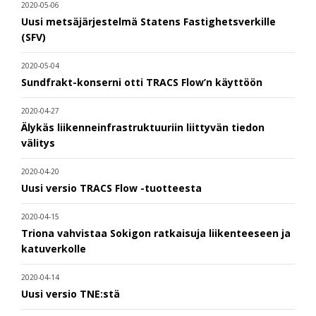
2020-05-06
Uusi metsäjärjestelmä Statens Fastighetsverkille
(SFV)
2020-05-04
Sundfrakt-konserni otti TRACS Flow’n käyttöön
2020-04-27
Älykäs liikenneinfrastruktuuriin liittyvän tiedon
välitys
2020-04-20
Uusi versio TRACS Flow -tuotteesta
2020-04-15
Triona vahvistaa Sokigon ratkaisuja liikenteeseen ja
katuverkolle
2020-04-14
Uusi versio TNE:stä