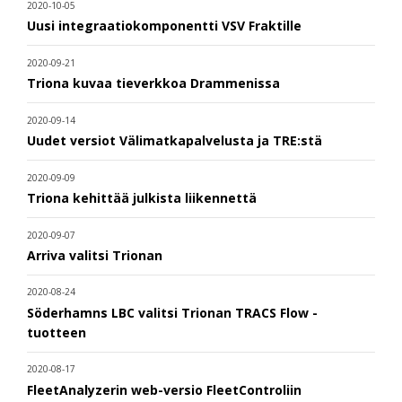
2020-10-05
Uusi integraatiokomponentti VSV Fraktille
2020-09-21
Triona kuvaa tieverkkoa Drammenissa
2020-09-14
Uudet versiot Välimatkapalvelusta ja TRE:stä
2020-09-09
Triona kehittää julkista liikennettä
2020-09-07
Arriva valitsi Trionan
2020-08-24
Söderhamns LBC valitsi Trionan TRACS Flow -
tuotteen
2020-08-17
FleetAnalyzerin web-versio FleetControliin