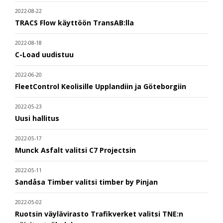
2022-08-22
TRACS Flow käyttöön TransAB:lla
2022-08-18
C-Load uudistuu
2022-06-20
FleetControl Keolisille Upplandiin ja Göteborgiin
2022-05-23
Uusi hallitus
2022-05-17
Munck Asfalt valitsi C7 Projectsin
2022-05-11
Sandåsa Timber valitsi timber by Pinjan
2022-05-02
Ruotsin väylävirasto Trafikverket valitsi TNE:n