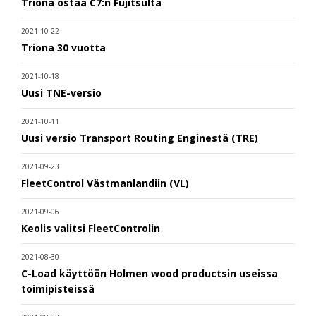
Triona ostaa C7:n Fujitsulta
2021-10-22
Triona 30 vuotta
2021-10-18
Uusi TNE-versio
2021-10-11
Uusi versio Transport Routing Enginestä (TRE)
2021-09-23
FleetControl Västmanlandiin (VL)
2021-09-06
Keolis valitsi FleetControlin
2021-08-30
C-Load käyttöön Holmen wood productsin useissa
toimipisteissä