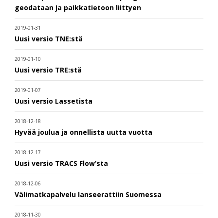
geodataan ja paikkatietoon liittyen
2019-01-31
Uusi versio TNE:stä
2019-01-10
Uusi versio TRE:stä
2019-01-07
Uusi versio Lassetista
2018-12-18
Hyvää joulua ja onnellista uutta vuotta
2018-12-17
Uusi versio TRACS Flow’sta
2018-12-06
Välimatkapalvelu lanseerattiin Suomessa
2018-11-30