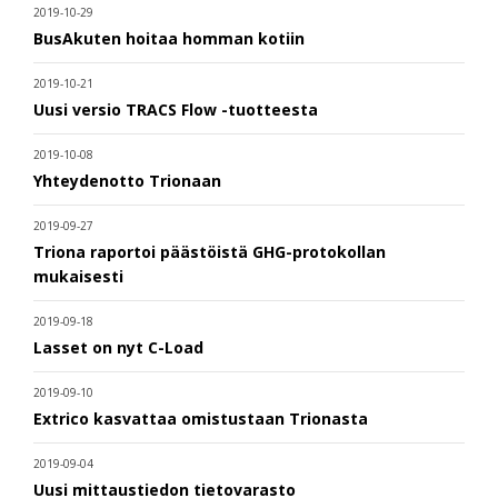
2019-10-29
BusAkuten hoitaa homman kotiin
2019-10-21
Uusi versio TRACS Flow -tuotteesta
2019-10-08
Yhteydenotto Trionaan
2019-09-27
Triona raportoi päästöistä GHG-protokollan
mukaisesti
2019-09-18
Lasset on nyt C-Load
2019-09-10
Extrico kasvattaa omistustaan Trionasta
2019-09-04
Uusi mittaustiedon tietovarasto