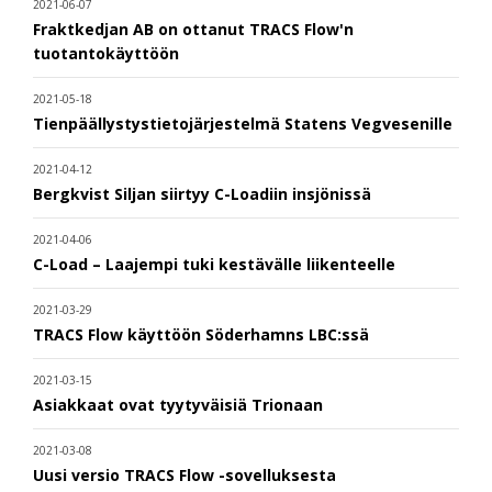
2021-06-07
Fraktkedjan AB on ottanut TRACS Flow'n
tuotantokäyttöön
2021-05-18
Tienpäällystystietojärjestelmä Statens Vegvesenille
2021-04-12
Bergkvist Siljan siirtyy C-Loadiin insjönissä
2021-04-06
C-Load – Laajempi tuki kestävälle liikenteelle
2021-03-29
TRACS Flow käyttöön Söderhamns LBC:ssä
2021-03-15
Asiakkaat ovat tyytyväisiä Trionaan
2021-03-08
Uusi versio TRACS Flow -sovelluksesta