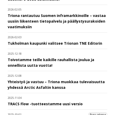
2026-02-05
Triona rantautuu Suomen inframarkkinoille – vastaa
uusiin liikenteen tietopalvelu ja päällystysurakoiden
vaatimuksiin
2026-02-03
Tukholman kaupunki valitsee Trionan TNE Editorin
2025-12-18
Toivotamme teille kaikille rauhallista joulua ja
onnellista uutta vuotta!
2025-12-08
Yhteistyö ja vastuu – Triona muokkaa tulevaisuutta
yhdessä Arctic Asfaltin kanssa
2025-11-04
TRACS Flow -tuotteestamme uusi versio
2025-10-01
Press release