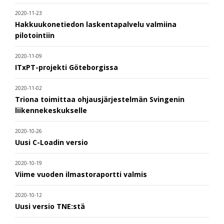
2020-11-23
Hakkuukonetiedon laskentapalvelu valmiina
pilotointiin
2020-11-09
ITxPT-projekti Göteborgissa
2020-11-02
Triona toimittaa ohjausjärjestelmän Svingenin
liikennekeskukselle
2020-10-26
Uusi C-Loadin versio
2020-10-19
Viime vuoden ilmastoraportti valmis
2020-10-12
Uusi versio TNE:stä