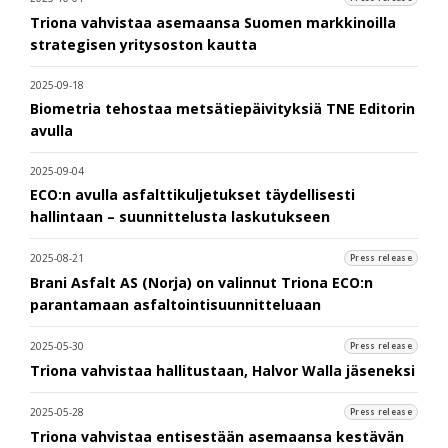
Triona vahvistaa asemaansa Suomen markkinoilla
strategisen yritysoston kautta
2025-09-18
Biometria tehostaa metsätiepäivityksiä TNE Editorin
avulla
2025-09-04
ECO:n avulla asfalttikuljetukset täydellisesti
hallintaan – suunnittelusta laskutukseen
2025-08-21
Press release
Brani Asfalt AS (Norja) on valinnut Triona ECO:n
parantamaan asfaltointisuunnitteluaan
2025-05-30
Press release
Triona vahvistaa hallitustaan, Halvor Walla jäseneksi
2025-05-28
Press release
Triona vahvistaa entisestään asemaansa kestävän