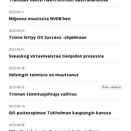
2023-09-11
Miljoona muutosta NVDB:hen
2023-09-05
Triona liittyy ISV Success -ohjelmaan
2023-09-01
Sveaskog virtaviivaistaa tienpidon prosessia
2023-08-28
Helsingin toimisto on muuttanut
2023-08-25
Press release
Trionan toimitusjohtaja vaihtuu
2023-08-14
GIS-puitesopimus Tukholman kaupungin kanssa
2023-08-08