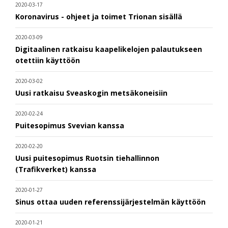
2020-03-17
Koronavirus - ohjeet ja toimet Trionan sisällä
2020-03-09
Digitaalinen ratkaisu kaapelikelojen palautukseen
otettiin käyttöön
2020-03-02
Uusi ratkaisu Sveaskogin metsäkoneisiin
2020-02-24
Puitesopimus Svevian kanssa
2020-02-20
Uusi puitesopimus Ruotsin tiehallinnon
(Trafikverket) kanssa
2020-01-27
Sinus ottaa uuden referenssijärjestelmän käyttöön
2020-01-21