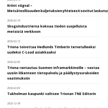
Krönt vägval –
Metsäteollisuuden kuljetuksien yhteisesti sovitut laskut
2026-02-19
Skogsindustrierna kokoaa tiedon suojelluista
metsistä verkkoon
2026-02-12
Triona toivottaa Hedlunds Timberin tervetulleeksi
uudeksi C-Load asiakkaaksi
2026-02-05
Triona rantautuu Suomen inframarkkinoille – vastaa
uusiin liikenteen tietopalvelu ja päällystysurakoiden
vaatimuksiin
2026-02-03
Tukholman kaupunki valitsee Trionan TNE Editorin
2025-12-18