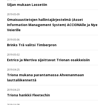
Siljan mukaan Lassetiin
2019-05-09
Omaisuustietojen hallintajärjestelmä (Asset
Information Management System) ACCIONAlle ja Nye
Veierille
2019-05-06
Brinks Trä valitsi Timberpron
2019-05-02
Extrico ja Mertiva sijoittavat Trionan osakkeisiin
2019-04-25
Triona mukana parantamassa Ahvenanmaan
lauttaliikennettä
2019-04-23
Triona hankkii Fleetechin
2019-04-08