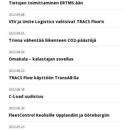
Tietojen toimittaminen ERTMS:ään
2022-09-08
VSV ja Unite Logistics valitsivat TRACS Flow’n
2022-09-05
Triona vähentää liikenteen CO2-päästöjä
2022-08-29
Omakala – kalastajan sovellus
2022-08-22
TRACS Flow käyttöön TransAB:lla
2022-08-18
C-Load uudistuu
2022-06-20
FleetControl Keolisille Upplandiin ja Göteborgiin
2022-05-23