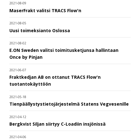
2021-08-09
MaserFrakt valitsi TRACS Flow'n
2021-08-05
Uusi toimeksianto Oslossa
2021-08-02
E.ON Sweden valitsi toimitusketjunsa hallintaan
Once by Pinjan
2021-06-07
Fraktkedjan AB on ottanut TRACS Flow'n
tuotantokäyttöön
2021-05-18
Tienpäällystystietojärjestelmä Statens Vegvesenille
2021-04-12
Bergkvist Siljan siirtyy C-Loadiin insjönissä
2021-04-06