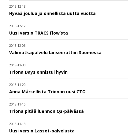
2018-12-18
Hyvää joulua ja onnellista uutta vuotta
2018-12-17
Uusi versio TRACS Flow’sta
2018-12-06
Välimatkapalvelu lanseerattiin Suomessa
2018-11-30
Triona Days onnistui hyvin
2018-11-20
Anna Mårsellista Trionan uusi CTO
2018-11-15
Triona pitää luennon Q3-päivässä
2018-11-13
Uusi versio Lasset-palvelusta