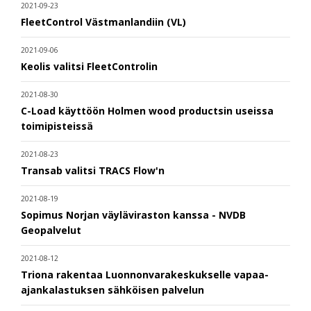
2021-09-23
FleetControl Västmanlandiin (VL)
2021-09-06
Keolis valitsi FleetControlin
2021-08-30
C-Load käyttöön Holmen wood productsin useissa
toimipisteissä
2021-08-23
Transab valitsi TRACS Flow'n
2021-08-19
Sopimus Norjan väyläviraston kanssa - NVDB
Geopalvelut
2021-08-12
Triona rakentaa Luonnonvarakeskukselle vapaa-
ajankalastuksen sähköisen palvelun