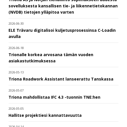
sovelluksesta kansallisen tie- ja liikennetietokannan
(NVDB) tietojen ylläpitoa varten
2026-06-30
ELE Trävaru digitalisoi kuljetusprosessinsa C-Loadin
avulla
2026-06-18
Trionalle korkea arvosana tämän vuoden
asiakastutkimuksessa
2026-05-13
Triona Roadwork Assistant lanseerattu Tanskassa
2026-05-07
Triona mahdollistaa IFC 4.3 -tuonnin TNE:hen
2026-05-05
Hallitse projektiesi kannattavuutta
2026-04-14