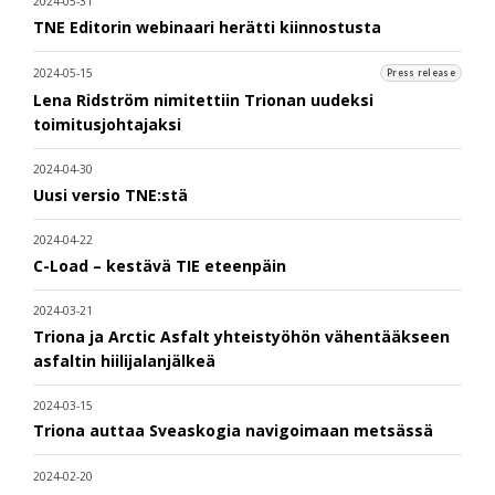
2024-05-31
TNE Editorin webinaari herätti kiinnostusta
2024-05-15
Press release
Lena Ridström nimitettiin Trionan uudeksi
toimitusjohtajaksi
2024-04-30
Uusi versio TNE:stä
2024-04-22
C-Load – kestävä TIE eteenpäin
2024-03-21
Triona ja Arctic Asfalt yhteistyöhön vähentääkseen
asfaltin hiilijalanjälkeä
2024-03-15
Triona auttaa Sveaskogia navigoimaan metsässä
2024-02-20