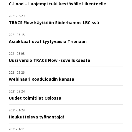
C-Load – Laajempi tuki kestävälle liikenteelle
2021-03-29
TRACS Flow käyttöön Söderhamns LBC:ssä
2021-03-15
Asiakkaat ovat tyytyväisiä Trionaan
2021-03-08
Uusi versio TRACS Flow -sovelluksesta
2021-02-26
Webinaari RoadCloudin kanssa
2021-02-24
Uudet toimitilat Oslossa
2021-01-29
Houkutteleva työnantaja!
2021-01-11