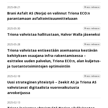
2025-08-21
Press release
Brani Asfalt AS (Norja) on valinnut Triona ECO:n
parantamaan asfaltointisuunnitteluaan
2025-05-30
Press release
Triona vahvistaa hallitustaan, Halvor Walla jäseneksi
2025-05-28
Press release
Triona vahvistaa entisestään asemaansa kestävän
kehityksen osaajana infra-rakentamisessa –
esittelee uuden palvelun, Triona ECO:n, alan kuljetus-
ja tuotantotoimintojen optimointiin
2025-02-18
Press release
Uusi strateginen yhteistyö – Zeekit AS ja Triona AS
vahvistavat digitaalista vuorovaikutusta
arvoketjussa
2025-02-13