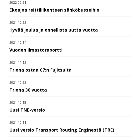
2022-02-21
Ekoajoa reittiliikenteen sähköbusseihin
2021-12-22
Hyvää joulua ja onnellista uutta vuotta
2021-12-14
Vuoden ilmastoraportti
2021-11-12
Triona ostaa C7:n Fujitsulta
2021-10-22
Triona 30 vuotta
2021-10-18
Uusi TNE-versio
2021-10-11
Uusi versio Transport Routing Enginestä (TRE)