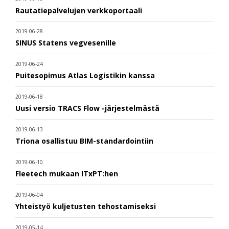
Rautatiepalvelujen verkkoportaali
2019-06-28
SINUS Statens vegvesenille
2019-06-24
Puitesopimus Atlas Logistikin kanssa
2019-06-18
Uusi versio TRACS Flow -järjestelmästä
2019-06-13
Triona osallistuu BIM-standardointiin
2019-06-10
Fleetech mukaan ITxPT:hen
2019-06-04
Yhteistyö kuljetusten tehostamiseksi
2019-05-14