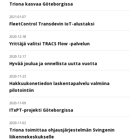
Triona kasvaa Göteborgissa
2021-01-07
FleetControl Transdevin IoT-alustaksi
2020-12-18
Yrittäjä valitsi TRACS Flow -palvelun
2020-12-17
Hyvää joulua ja onnellista uutta vuotta
2020-11-23
Hakkuukonetiedon laskentapalvelu valmiina
pilotointiin
2020-11-09
ITxPT-projekti Göteborgissa
2020-11-02
Triona toimittaa ohjausjärjestelmän Svingenin
liikennekeskukselle