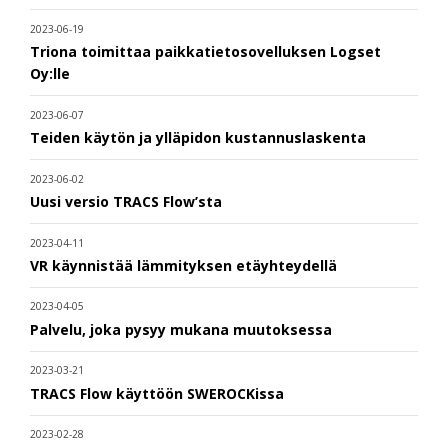
2023-06-19
Triona toimittaa paikkatietosovelluksen Logset
Oy:lle
2023-06-07
Teiden käytön ja ylläpidon kustannuslaskenta
2023-06-02
Uusi versio TRACS Flow’sta
2023-04-11
VR käynnistää lämmityksen etäyhteydellä
2023-04-05
Palvelu, joka pysyy mukana muutoksessa
2023-03-21
TRACS Flow käyttöön SWEROCKissa
2023-02-28