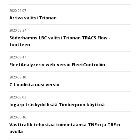
2020-09-07
Arriva valitsi Trionan
2020-08-24
Söderhamns LBC valitsi Trionan TRACS Flow -
tuotteen
2020-08-17
FleetAnalyzerin web-versio FleetControliin
2020-08-10
C-Loadista uusi versio
2020-08-03
Ingarp träskydd lisää Timberpron käyttöä
2020-06-16
Västtrafik tehostaa toimintaansa TNE:n ja TRE:n
avulla