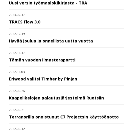
Uusi versio työmaalokikirjasta - TRA
2023-02-17
TRACS Flow 3.0
2022-12-19
Hyvää joulua ja onnellista uutta vuotta
2022-11-17
Tämän vuoden ilmastoraportti
2022-11-03
Eriwood valitsi Timber by Pinjan
2022-09-26
Kaapelikelojen palautusjärjestelmä Ruotsiin
2022-09-21
Terranorilla onnistunut C7 Projectsin käyttöönotto
2022-09-12