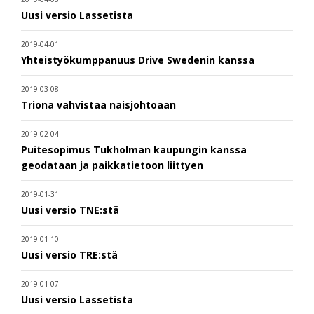
Uusi versio Lassetista
2019-04-01
Yhteistyökumppanuus Drive Swedenin kanssa
2019-03-08
Triona vahvistaa naisjohtoaan
2019-02-04
Puitesopimus Tukholman kaupungin kanssa
geodataan ja paikkatietoon liittyen
2019-01-31
Uusi versio TNE:stä
2019-01-10
Uusi versio TRE:stä
2019-01-07
Uusi versio Lassetista