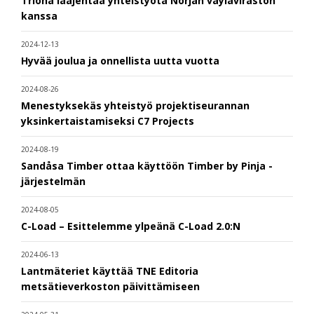
Triona laajentaa yhteistyötä Norjan väyläviraston
kanssa
2024-12-13
Hyvää joulua ja onnellista uutta vuotta
2024-08-26
Menestyksekäs yhteistyö projektiseurannan
yksinkertaistamiseksi C7 Projects
2024-08-19
Sandåsa Timber ottaa käyttöön Timber by Pinja -
järjestelmän
2024-08-05
C-Load – Esittelemme ylpeänä C-Load 2.0:N
2024-06-13
Lantmäteriet käyttää TNE Editoria
metsätieverkoston päivittämiseen