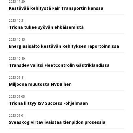
2023-11-20
Kestävää kehitystä Fair Transportin kanssa
2023-10-31
Triona tukee syövän ehkäisemistä
2023-10-13
Energiasisältö kestävän kehityksen raportoinnissa
2023-10-10
Transdev valitsi FleetControlin Gästriklandissa
2023-09-11
Miljoona muutosta NVDB:hen
2023-09-05
Triona liittyy ISV Success -ohjelmaan
2023-09-01
Sveaskog virtaviivaistaa tienpidon prosessia