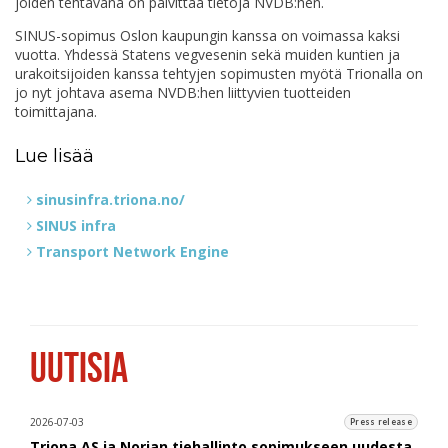
joiden tehtävänä on päivittää tietoja NVDB:hen.
SINUS-sopimus Oslon kaupungin kanssa on voimassa kaksi
vuotta. Yhdessä Statens vegvesenin sekä muiden kuntien ja
urakoitsijoiden kanssa tehtyjen sopimusten myötä Trionalla on
jo nyt johtava asema NVDB:hen liittyvien tuotteiden
toimittajana.
Lue lisää
sinusinfra.triona.no/
SINUS infra
Transport Network Engine
UUTISIA
2026-07-03
Press release
Triona AS ja Norjan tiehallinto sopimukseen uudesta