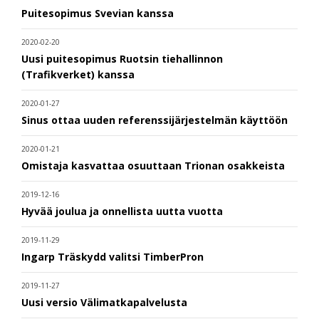
Puitesopimus Svevian kanssa
2020-02-20
Uusi puitesopimus Ruotsin tiehallinnon
(Trafikverket) kanssa
2020-01-27
Sinus ottaa uuden referenssijärjestelmän käyttöön
2020-01-21
Omistaja kasvattaa osuuttaan Trionan osakkeista
2019-12-16
Hyvää joulua ja onnellista uutta vuotta
2019-11-29
Ingarp Träskydd valitsi TimberPron
2019-11-27
Uusi versio Välimatkapalvelusta