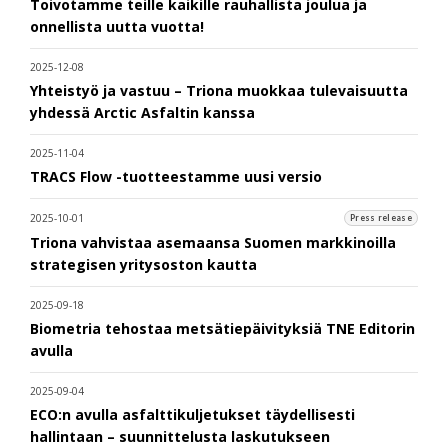
Toivotamme teille kaikille rauhallista joulua ja
onnellista uutta vuotta!
2025-12-08
Yhteistyö ja vastuu – Triona muokkaa tulevaisuutta
yhdessä Arctic Asfaltin kanssa
2025-11-04
TRACS Flow -tuotteestamme uusi versio
2025-10-01
Press release
Triona vahvistaa asemaansa Suomen markkinoilla
strategisen yritysoston kautta
2025-09-18
Biometria tehostaa metsätiepäivityksiä TNE Editorin
avulla
2025-09-04
ECO:n avulla asfalttikuljetukset täydellisesti
hallintaan – suunnittelusta laskutukseen