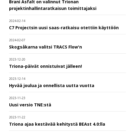
Brani Asfalt on valinnut Trionan
projektinhallintaratkaisun toimittajaksi
2024-02-14
C7 Projectsin uusi saas-ratkaisu otettiin käyttöön
2024-02-07
Skogsåkarna valitsi TRACS Flow'n
2023-12-20
Triona-päivät onnistuivat jälleen!
2023-12-14
Hyvää joulua ja onnellista uutta vuotta
2023-11-23
Uusi versio TNE:stä
2023-11-22
Triona ajaa kestävää kehitystä BEAst 4.0:lla