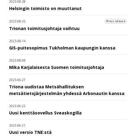
2023-08-28
Helsingin toimisto on muuttanut
2023-08-25
Press release
Trionan toimitusjohtaja vaihtuu
2023-08-14
GIS-puitesopimus Tukholman kaupungin kanssa
2023-08-08
Mika Karjalaisesta Suomen toimitusjohtaja
2023-06-27
Triona uudistaa Metsähallituksen
metsätietojärjestelmän yhdessä Arbonautin kanssa
2023-06-22
Uusi kenttäsovellus Sveaskogilla
2023-06-21
Uusi versio TNE:stä