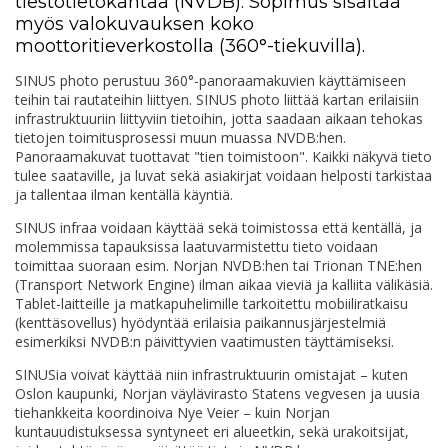
tiestötietokantaa (NVDB). Sopimus sisältää
myös valokuvauksen koko
moottoritieverkostolla (360°-tiekuvilla).
SINUS photo perustuu 360°-panoraamakuvien käyttämiseen
teihin tai rautateihin liittyen. SINUS photo liittää kartan erilaisiin
infrastruktuuriin liittyviin tietoihin, jotta saadaan aikaan tehokas
tietojen toimitusprosessi muun muassa NVDB:hen.
Panoraamakuvat tuottavat "tien toimistoon". Kaikki näkyvä tieto
tulee saataville, ja luvat sekä asiakirjat voidaan helposti tarkistaa
ja tallentaa ilman kentällä käyntiä.
SINUS infraa voidaan käyttää sekä toimistossa että kentällä, ja
molemmissa tapauksissa laatuvarmistettu tieto voidaan
toimittaa suoraan esim. Norjan NVDB:hen tai Trionan TNE:hen
(Transport Network Engine) ilman aikaa vieviä ja kalliita välikäsiä.
Tablet-laitteille ja matkapuhelimille tarkoitettu mobiiliratkaisu
(kenttäsovellus) hyödyntää erilaisia paikannusjärjestelmiä
esimerkiksi NVDB:n päivittyvien vaatimusten täyttämiseksi.
SINUSia voivat käyttää niin infrastruktuurin omistajat – kuten
Oslon kaupunki, Norjan väylävirasto Statens vegvesen ja uusia
tiehankkeita koordinoiva Nye Veier – kuin Norjan
kuntauudistuksessa syntyneet eri alueetkin, sekä urakoitsijat,