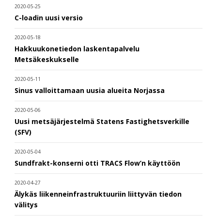
2020-05-25
C-loadin uusi versio
2020-05-18
Hakkuukonetiedon laskentapalvelu
Metsäkeskukselle
2020-05-11
Sinus valloittamaan uusia alueita Norjassa
2020-05-06
Uusi metsäjärjestelmä Statens Fastighetsverkille
(SFV)
2020-05-04
Sundfrakt-konserni otti TRACS Flow’n käyttöön
2020-04-27
Älykäs liikenneinfrastruktuuriin liittyvän tiedon
välitys