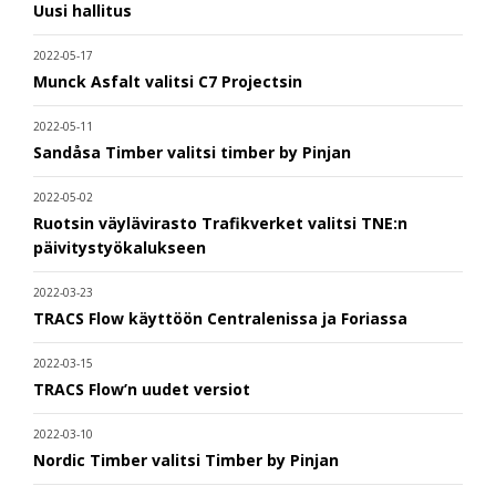
Uusi hallitus
2022-05-17
Munck Asfalt valitsi C7 Projectsin
2022-05-11
Sandåsa Timber valitsi timber by Pinjan
2022-05-02
Ruotsin väylävirasto Trafikverket valitsi TNE:n
päivitystyökalukseen
2022-03-23
TRACS Flow käyttöön Centralenissa ja Foriassa
2022-03-15
TRACS Flow’n uudet versiot
2022-03-10
Nordic Timber valitsi Timber by Pinjan