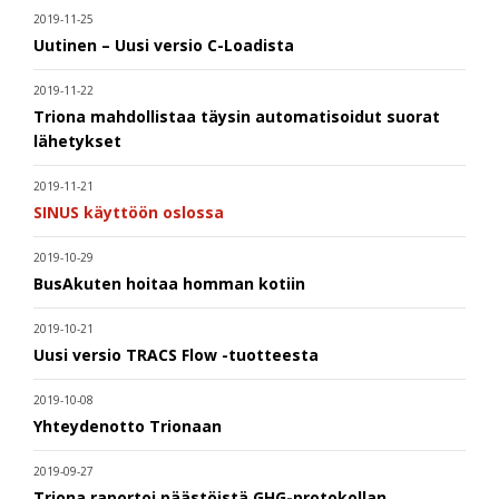
2019-11-25
Uutinen – Uusi versio C-Loadista
2019-11-22
Triona mahdollistaa täysin automatisoidut suorat
lähetykset
2019-11-21
SINUS käyttöön oslossa
2019-10-29
BusAkuten hoitaa homman kotiin
2019-10-21
Uusi versio TRACS Flow -tuotteesta
2019-10-08
Yhteydenotto Trionaan
2019-09-27
Triona raportoi päästöistä GHG-protokollan