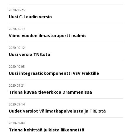
2020-10-26
Uusi C-Loadin versio
2020-10-19
Viime vuoden ilmastoraportti valmis
2020-10-12
Uusi versio TNE:stä
2020-10-05
Uusi integraatiokomponentti VSV Fraktille
2020-09-21
Triona kuvaa tieverkkoa Drammenissa
2020-09-14
Uudet versiot Välimatkapalvelusta ja TRE:stä
2020-09-09
Triona kehittää julkista liikennettä