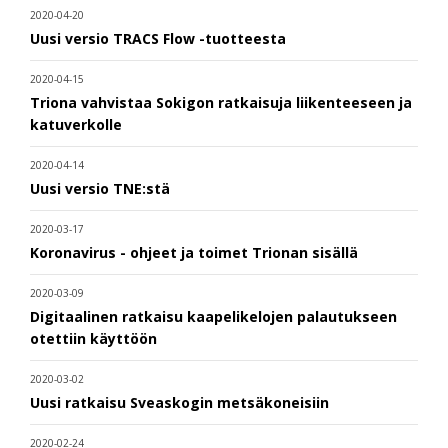
2020-04-20
Uusi versio TRACS Flow -tuotteesta
2020-04-15
Triona vahvistaa Sokigon ratkaisuja liikenteeseen ja
katuverkolle
2020-04-14
Uusi versio TNE:stä
2020-03-17
Koronavirus - ohjeet ja toimet Trionan sisällä
2020-03-09
Digitaalinen ratkaisu kaapelikelojen palautukseen
otettiin käyttöön
2020-03-02
Uusi ratkaisu Sveaskogin metsäkoneisiin
2020-02-24