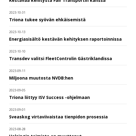
Kestävää kehitystä Fair Transportin kanssa
2023-10-31
Triona tukee syövän ehkäisemistä
2023-10-13
Energiasisältö kestävän kehityksen raportoinnissa
2023-10-10
Transdev valitsi FleetControlin Gästriklandissa
2023-09-11
Miljoona muutosta NVDB:hen
2023-09-05
Triona liittyy ISV Success -ohjelmaan
2023-09-01
Sveaskog virtaviivaistaa tienpidon prosessia
2023-08-28