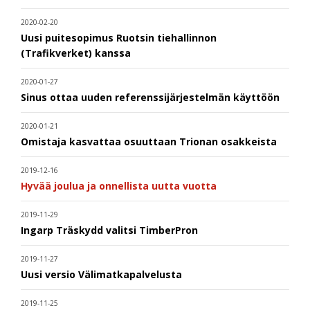
2020-02-20
Uusi puitesopimus Ruotsin tiehallinnon
(Trafikverket) kanssa
2020-01-27
Sinus ottaa uuden referenssijärjestelmän käyttöön
2020-01-21
Omistaja kasvattaa osuuttaan Trionan osakkeista
2019-12-16
Hyvää joulua ja onnellista uutta vuotta
2019-11-29
Ingarp Träskydd valitsi TimberPron
2019-11-27
Uusi versio Välimatkapalvelusta
2019-11-25