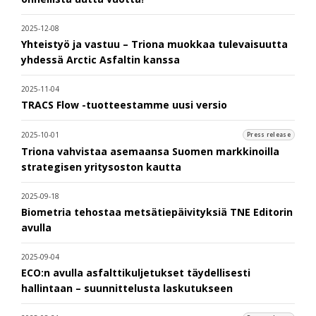
2025-12-08
Yhteistyö ja vastuu – Triona muokkaa tulevaisuutta
yhdessä Arctic Asfaltin kanssa
2025-11-04
TRACS Flow -tuotteestamme uusi versio
2025-10-01
Press release
Triona vahvistaa asemaansa Suomen markkinoilla
strategisen yritysoston kautta
2025-09-18
Biometria tehostaa metsätiepäivityksiä TNE Editorin
avulla
2025-09-04
ECO:n avulla asfalttikuljetukset täydellisesti
hallintaan – suunnittelusta laskutukseen