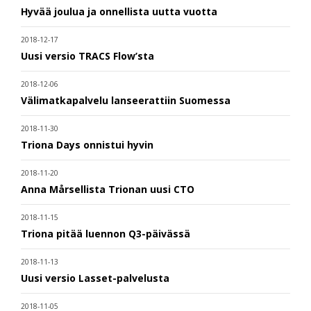
Hyvää joulua ja onnellista uutta vuotta
2018-12-17
Uusi versio TRACS Flow’sta
2018-12-06
Välimatkapalvelu lanseerattiin Suomessa
2018-11-30
Triona Days onnistui hyvin
2018-11-20
Anna Mårsellista Trionan uusi CTO
2018-11-15
Triona pitää luennon Q3-päivässä
2018-11-13
Uusi versio Lasset-palvelusta
2018-11-05