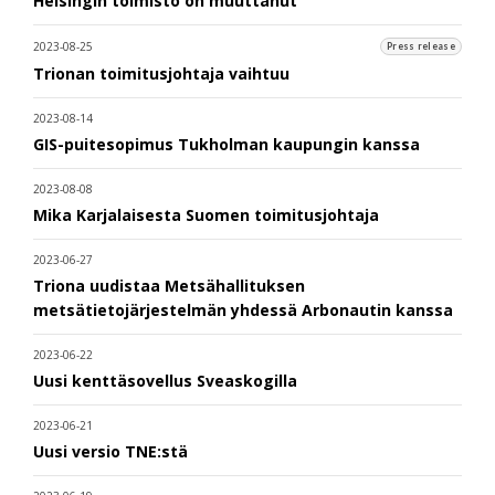
Helsingin toimisto on muuttanut
2023-08-25
Press release
Trionan toimitusjohtaja vaihtuu
2023-08-14
GIS-puitesopimus Tukholman kaupungin kanssa
2023-08-08
Mika Karjalaisesta Suomen toimitusjohtaja
2023-06-27
Triona uudistaa Metsähallituksen
metsätietojärjestelmän yhdessä Arbonautin kanssa
2023-06-22
Uusi kenttäsovellus Sveaskogilla
2023-06-21
Uusi versio TNE:stä