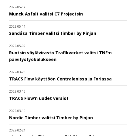
2022-05-17
Munck Asfalt valitsi C7 Projectsin
2022-05-11
Sandåsa Timber valitsi timber by Pinjan
2022-05-02
Ruotsin väylävirasto Trafikverket valitsi TNE:n
päivitystyökalukseen
2022-03-23
TRACS Flow käyttöön Centralenissa ja Foriassa
2022-03-15
TRACS Flow’n uudet versiot
2022-03-10
Nordic Timber valitsi Timber by Pinjan
2022-02-21