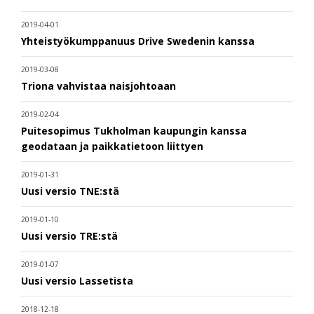
2019-04-01
Yhteistyökumppanuus Drive Swedenin kanssa
2019-03-08
Triona vahvistaa naisjohtoaan
2019-02-04
Puitesopimus Tukholman kaupungin kanssa
geodataan ja paikkatietoon liittyen
2019-01-31
Uusi versio TNE:stä
2019-01-10
Uusi versio TRE:stä
2019-01-07
Uusi versio Lassetista
2018-12-18