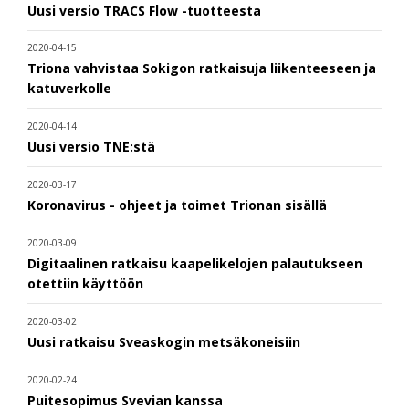
Uusi versio TRACS Flow -tuotteesta
2020-04-15
Triona vahvistaa Sokigon ratkaisuja liikenteeseen ja
katuverkolle
2020-04-14
Uusi versio TNE:stä
2020-03-17
Koronavirus - ohjeet ja toimet Trionan sisällä
2020-03-09
Digitaalinen ratkaisu kaapelikelojen palautukseen
otettiin käyttöön
2020-03-02
Uusi ratkaisu Sveaskogin metsäkoneisiin
2020-02-24
Puitesopimus Svevian kanssa