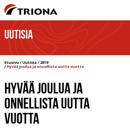
UUTISIA
Etusivu
Uutisia
2019
Hyvää joulua ja onnellista uutta vuotta
HYVÄÄ JOULUA JA
ONNELLISTA UUTTA
VUOTTA