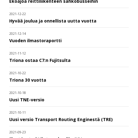
Ekoajoa reittiliikenteen sähköbusseihin
2021-12-22
Hyvää joulua ja onnellista uutta vuotta
2021-12-14
Vuoden ilmastoraportti
2021-11-12
Triona ostaa C7:n Fujitsulta
2021-10-22
Triona 30 vuotta
2021-10-18
Uusi TNE-versio
2021-10-11
Uusi versio Transport Routing Enginestä (TRE)
2021-09-23