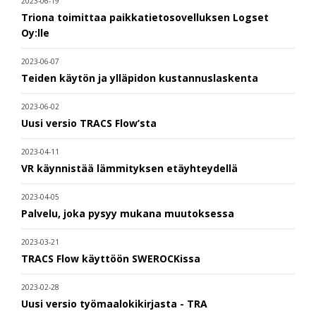
2023-06-19
Triona toimittaa paikkatietosovelluksen Logset
Oy:lle
2023-06-07
Teiden käytön ja ylläpidon kustannuslaskenta
2023-06-02
Uusi versio TRACS Flow’sta
2023-04-11
VR käynnistää lämmityksen etäyhteydellä
2023-04-05
Palvelu, joka pysyy mukana muutoksessa
2023-03-21
TRACS Flow käyttöön SWEROCKissa
2023-02-28
Uusi versio työmaalokikirjasta - TRA