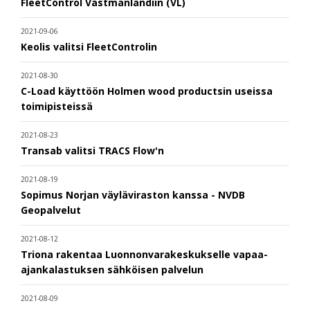
FleetControl Västmanlandiin (VL)
2021-09-06
Keolis valitsi FleetControlin
2021-08-30
C-Load käyttöön Holmen wood productsin useissa
toimipisteissä
2021-08-23
Transab valitsi TRACS Flow'n
2021-08-19
Sopimus Norjan väyläviraston kanssa - NVDB
Geopalvelut
2021-08-12
Triona rakentaa Luonnonvarakeskukselle vapaa-
ajankalastuksen sähköisen palvelun
2021-08-09