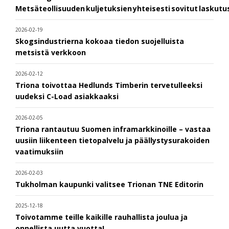
Metsäteollisuuden kuljetuksien yhteisesti sovitut laskut
2026-02-19
Skogsindustrierna kokoaa tiedon suojelluista
metsistä verkkoon
2026-02-12
Triona toivottaa Hedlunds Timberin tervetulleeksi
uudeksi C-Load asiakkaaksi
2026-02-05
Triona rantautuu Suomen inframarkkinoille – vastaa
uusiin liikenteen tietopalvelu ja päällystysurakoiden
vaatimuksiin
2026-02-03
Tukholman kaupunki valitsee Trionan TNE Editorin
2025-12-18
Toivotamme teille kaikille rauhallista joulua ja
onnellista uutta vuotta!