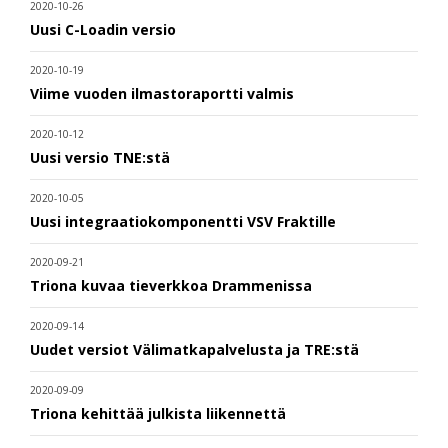
2020-10-26
Uusi C-Loadin versio
2020-10-19
Viime vuoden ilmastoraportti valmis
2020-10-12
Uusi versio TNE:stä
2020-10-05
Uusi integraatiokomponentti VSV Fraktille
2020-09-21
Triona kuvaa tieverkkoa Drammenissa
2020-09-14
Uudet versiot Välimatkapalvelusta ja TRE:stä
2020-09-09
Triona kehittää julkista liikennettä