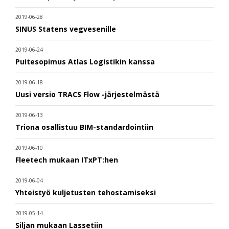
2019-06-28
SINUS Statens vegvesenille
2019-06-24
Puitesopimus Atlas Logistikin kanssa
2019-06-18
Uusi versio TRACS Flow -järjestelmästä
2019-06-13
Triona osallistuu BIM-standardointiin
2019-06-10
Fleetech mukaan ITxPT:hen
2019-06-04
Yhteistyö kuljetusten tehostamiseksi
2019-05-14
Siljan mukaan Lassetiin