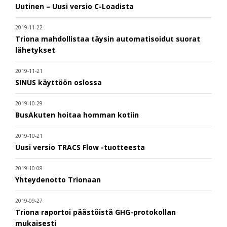
Uutinen – Uusi versio C-Loadista
2019-11-22
Triona mahdollistaa täysin automatisoidut suorat
lähetykset
2019-11-21
SINUS käyttöön oslossa
2019-10-29
BusAkuten hoitaa homman kotiin
2019-10-21
Uusi versio TRACS Flow -tuotteesta
2019-10-08
Yhteydenotto Trionaan
2019-09-27
Triona raportoi päästöistä GHG-protokollan
mukaisesti