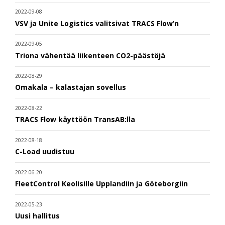
2022-09-08
VSV ja Unite Logistics valitsivat TRACS Flow’n
2022-09-05
Triona vähentää liikenteen CO2-päästöjä
2022-08-29
Omakala – kalastajan sovellus
2022-08-22
TRACS Flow käyttöön TransAB:lla
2022-08-18
C-Load uudistuu
2022-06-20
FleetControl Keolisille Upplandiin ja Göteborgiin
2022-05-23
Uusi hallitus