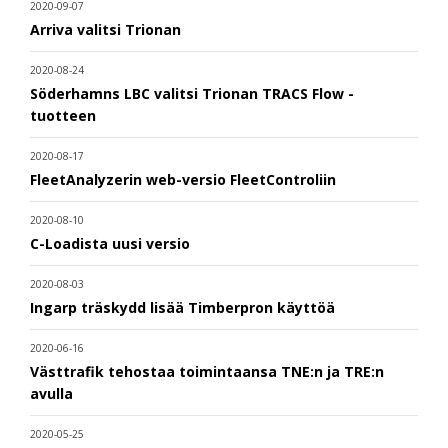
2020-09-07
Arriva valitsi Trionan
2020-08-24
Söderhamns LBC valitsi Trionan TRACS Flow -
tuotteen
2020-08-17
FleetAnalyzerin web-versio FleetControliin
2020-08-10
C-Loadista uusi versio
2020-08-03
Ingarp träskydd lisää Timberpron käyttöä
2020-06-16
Västtrafik tehostaa toimintaansa TNE:n ja TRE:n
avulla
2020-05-25