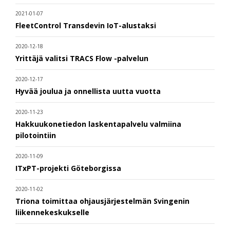
2021-01-07
FleetControl Transdevin IoT-alustaksi
2020-12-18
Yrittäjä valitsi TRACS Flow -palvelun
2020-12-17
Hyvää joulua ja onnellista uutta vuotta
2020-11-23
Hakkuukonetiedon laskentapalvelu valmiina
pilotointiin
2020-11-09
ITxPT-projekti Göteborgissa
2020-11-02
Triona toimittaa ohjausjärjestelmän Svingenin
liikennekeskukselle