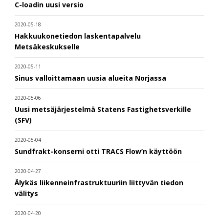
C-loadin uusi versio
2020-05-18
Hakkuukonetiedon laskentapalvelu
Metsäkeskukselle
2020-05-11
Sinus valloittamaan uusia alueita Norjassa
2020-05-06
Uusi metsäjärjestelmä Statens Fastighetsverkille
(SFV)
2020-05-04
Sundfrakt-konserni otti TRACS Flow’n käyttöön
2020-04-27
Älykäs liikenneinfrastruktuuriin liittyvän tiedon
välitys
2020-04-20