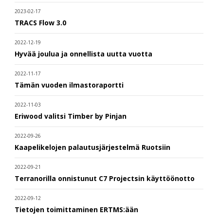
2023-02-17
TRACS Flow 3.0
2022-12-19
Hyvää joulua ja onnellista uutta vuotta
2022-11-17
Tämän vuoden ilmastoraportti
2022-11-03
Eriwood valitsi Timber by Pinjan
2022-09-26
Kaapelikelojen palautusjärjestelmä Ruotsiin
2022-09-21
Terranorilla onnistunut C7 Projectsin käyttöönotto
2022-09-12
Tietojen toimittaminen ERTMS:ään