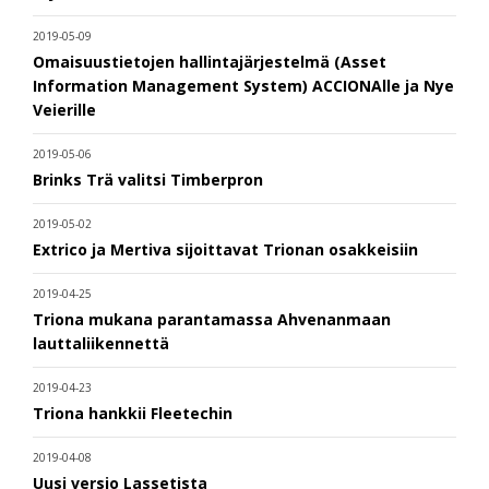
2019-05-09
Omaisuustietojen hallintajärjestelmä (Asset
Information Management System) ACCIONAlle ja Nye
Veierille
2019-05-06
Brinks Trä valitsi Timberpron
2019-05-02
Extrico ja Mertiva sijoittavat Trionan osakkeisiin
2019-04-25
Triona mukana parantamassa Ahvenanmaan
lauttaliikennettä
2019-04-23
Triona hankkii Fleetechin
2019-04-08
Uusi versio Lassetista