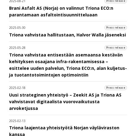
2025-08-21
Press release
Brani Asfalt AS (Norja) on valinnut Triona ECO:n
parantamaan asfaltointisuunnitteluaan
2025-05-30
Press release
Triona vahvistaa hallitustaan, Halvor Walla jäseneksi
2025-05-28
Press release
Triona vahvistaa entisestään asemaansa kestävän
kehityksen osaajana infra-rakentamisessa –
esittelee uuden palvelun, Triona ECO:n, alan kuljetus-
ja tuotantotoimintojen optimointiin
2025-02-18
Press release
Uusi strateginen yhteistyö – Zeekit AS ja Triona AS
vahvistavat digitaalista vuorovaikutusta
arvoketjussa
2025-02-13
Triona laajentaa yhteistyötä Norjan väyläviraston
kanssa