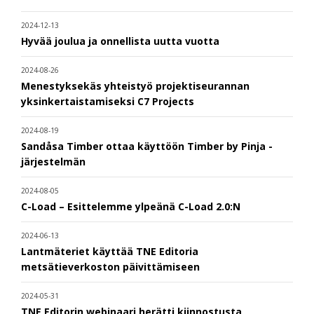
2024-12-13
Hyvää joulua ja onnellista uutta vuotta
2024-08-26
Menestyksekäs yhteistyö projektiseurannan
yksinkertaistamiseksi C7 Projects
2024-08-19
Sandåsa Timber ottaa käyttöön Timber by Pinja -
järjestelmän
2024-08-05
C-Load – Esittelemme ylpeänä C-Load 2.0:N
2024-06-13
Lantmäteriet käyttää TNE Editoria
metsätieverkoston päivittämiseen
2024-05-31
TNE Editorin webinaari herätti kiinnostusta