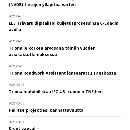
(NVDB) tietojen ylläpitoa varten
2026-06-30
ELE Trävaru digitalisoi kuljetusprosessinsa C-Loadin
avulla
2026-06-18
Trionalle korkea arvosana tämän vuoden
asiakastutkimuksessa
2026-05-13
Triona Roadwork Assistant lanseerattu Tanskassa
2026-05-07
Triona mahdollistaa IFC 4.3 -tuonnin TNE:hen
2026-05-05
Hallitse projektiesi kannattavuutta
2026-04-14
Krönt vägval –