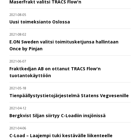
MaserFrakt valitsi TRACS Flow'n
2021-08-05
Uusi toimeksianto Oslossa
2021-08-02
E.ON Sweden valitsi toimitusketjunsa hallintaan
Once by Pinjan
2021-06-07
Fraktkedjan AB on ottanut TRACS Flow'n
tuotantokäyttöön
2021-05-18
Tienpäällystystietojärjestelmä Statens Vegvesenille
2021-04-12
Bergkvist Siljan siirtyy C-Loadiin insjönissä
2021-04-06
C-Load – Laajempi tuki kestävälle liikenteelle