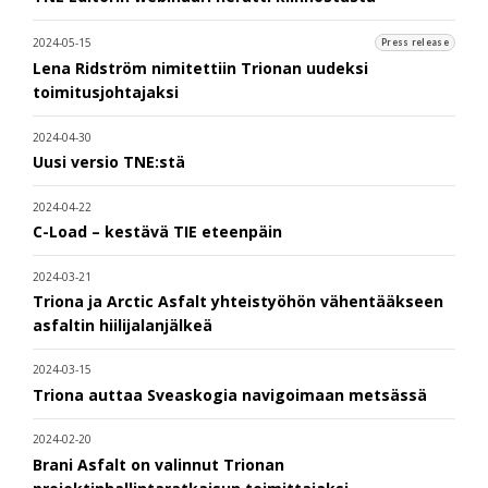
2024-05-15
Press release
Lena Ridström nimitettiin Trionan uudeksi
toimitusjohtajaksi
2024-04-30
Uusi versio TNE:stä
2024-04-22
C-Load – kestävä TIE eteenpäin
2024-03-21
Triona ja Arctic Asfalt yhteistyöhön vähentääkseen
asfaltin hiilijalanjälkeä
2024-03-15
Triona auttaa Sveaskogia navigoimaan metsässä
2024-02-20
Brani Asfalt on valinnut Trionan