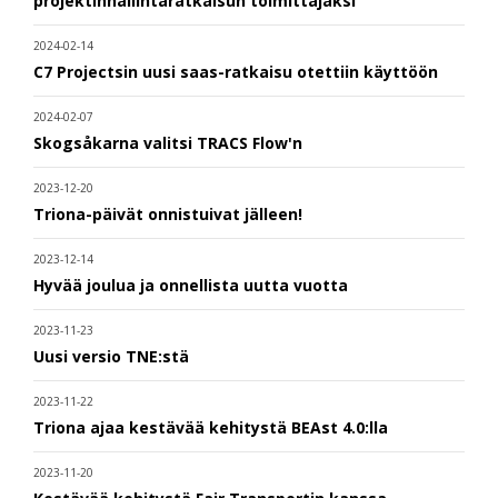
projektinhallintaratkaisun toimittajaksi
2024-02-14
C7 Projectsin uusi saas-ratkaisu otettiin käyttöön
2024-02-07
Skogsåkarna valitsi TRACS Flow'n
2023-12-20
Triona-päivät onnistuivat jälleen!
2023-12-14
Hyvää joulua ja onnellista uutta vuotta
2023-11-23
Uusi versio TNE:stä
2023-11-22
Triona ajaa kestävää kehitystä BEAst 4.0:lla
2023-11-20