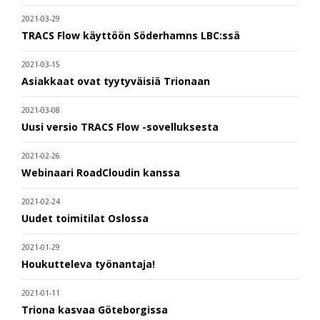
2021-03-29
TRACS Flow käyttöön Söderhamns LBC:ssä
2021-03-15
Asiakkaat ovat tyytyväisiä Trionaan
2021-03-08
Uusi versio TRACS Flow -sovelluksesta
2021-02-26
Webinaari RoadCloudin kanssa
2021-02-24
Uudet toimitilat Oslossa
2021-01-29
Houkutteleva työnantaja!
2021-01-11
Triona kasvaa Göteborgissa