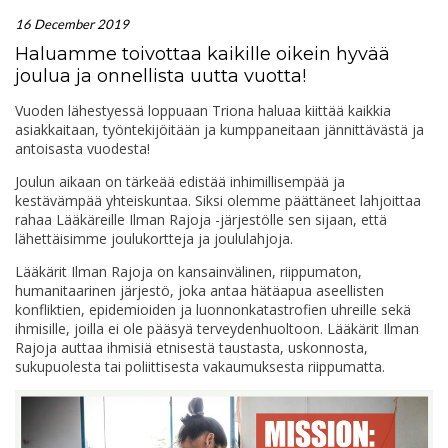
16 December 2019
Haluamme toivottaa kaikille oikein hyvää
joulua ja onnellista uutta vuotta!
Vuoden lähestyessä loppuaan Triona haluaa kiittää kaikkia
asiakkaitaan, työntekijöitään ja kumppaneitaan jännittävästä ja
antoisasta vuodesta!
Joulun aikaan on tärkeää edistää inhimillisempää ja
kestävämpää yhteiskuntaa. Siksi olemme päättäneet lahjoittaa
rahaa Lääkäreille Ilman Rajoja -järjestölle sen sijaan, että
lähettäisimme joulukortteja ja joululahjoja.
Lääkärit Ilman Rajoja on kansainvälinen, riippumaton,
humanitaarinen järjestö, joka antaa hätäapua aseellisten
konfliktien, epidemioiden ja luonnonkatastrofien uhreille sekä
ihmisille, joilla ei ole pääsyä terveydenhuoltoon. Lääkärit Ilman
Rajoja auttaa ihmisiä etnisestä taustasta, uskonnosta,
sukupuolesta tai poliittisesta vakaumuksesta riippumatta.