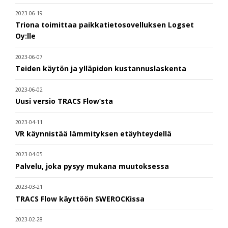
2023-06-19
Triona toimittaa paikkatietosovelluksen Logset
Oy:lle
2023-06-07
Teiden käytön ja ylläpidon kustannuslaskenta
2023-06-02
Uusi versio TRACS Flow’sta
2023-04-11
VR käynnistää lämmityksen etäyhteydellä
2023-04-05
Palvelu, joka pysyy mukana muutoksessa
2023-03-21
TRACS Flow käyttöön SWEROCKissa
2023-02-28