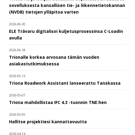
sovelluksesta kansallisen tie- ja liikennetietokannan
(NVDB) tietojen ylläpitoa varten
2026-06-30
ELE Trävaru digitalisoi kuljetusprosessinsa C-Loadin
avulla
2026-06-18
Trionalle korkea arvosana tämän vuoden
asiakastutkimuksessa
2026-05-13
Triona Roadwork Assistant lanseerattu Tanskassa
2026-05-07
Triona mahdollistaa IFC 4.3 -tuonnin TNE:hen
2026-05-05
Hallitse projektiesi kannattavuutta
2026-04-14