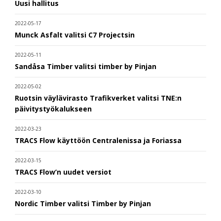
Uusi hallitus
2022-05-17
Munck Asfalt valitsi C7 Projectsin
2022-05-11
Sandåsa Timber valitsi timber by Pinjan
2022-05-02
Ruotsin väylävirasto Trafikverket valitsi TNE:n
päivitystyökalukseen
2022-03-23
TRACS Flow käyttöön Centralenissa ja Foriassa
2022-03-15
TRACS Flow’n uudet versiot
2022-03-10
Nordic Timber valitsi Timber by Pinjan