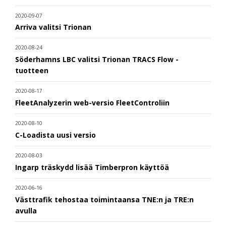
2020-09-07
Arriva valitsi Trionan
2020-08-24
Söderhamns LBC valitsi Trionan TRACS Flow -
tuotteen
2020-08-17
FleetAnalyzerin web-versio FleetControliin
2020-08-10
C-Loadista uusi versio
2020-08-03
Ingarp träskydd lisää Timberpron käyttöä
2020-06-16
Västtrafik tehostaa toimintaansa TNE:n ja TRE:n
avulla