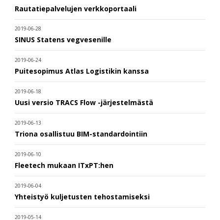
Rautatiepalvelujen verkkoportaali
2019-06-28
SINUS Statens vegvesenille
2019-06-24
Puitesopimus Atlas Logistikin kanssa
2019-06-18
Uusi versio TRACS Flow -järjestelmästä
2019-06-13
Triona osallistuu BIM-standardointiin
2019-06-10
Fleetech mukaan ITxPT:hen
2019-06-04
Yhteistyö kuljetusten tehostamiseksi
2019-05-14