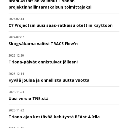
Brani Asfalt on valinnut Trionan
projektinhallintaratkaisun toimittajaksi
2024-02-14
C7 Projectsin uusi saas-ratkaisu otettiin käyttöön
2024-02-07
Skogsåkarna valitsi TRACS Flow'n
2023-12-20
Triona-päivät onnistuivat jälleen!
2023-12-14
Hyvää joulua ja onnellista uutta vuotta
2023-11-23
Uusi versio TNE:stä
2023-11-22
Triona ajaa kestävää kehitystä BEAst 4.0:lla