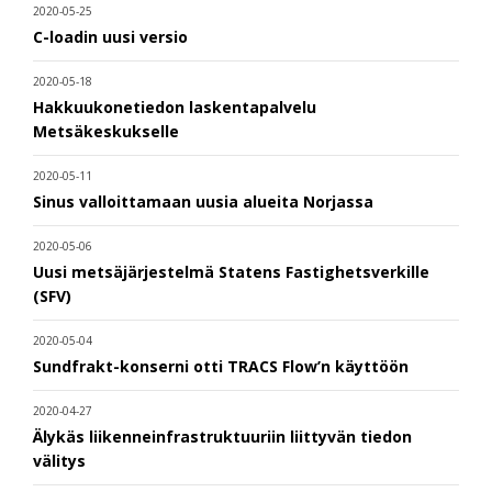
2020-05-25
C-loadin uusi versio
2020-05-18
Hakkuukonetiedon laskentapalvelu
Metsäkeskukselle
2020-05-11
Sinus valloittamaan uusia alueita Norjassa
2020-05-06
Uusi metsäjärjestelmä Statens Fastighetsverkille
(SFV)
2020-05-04
Sundfrakt-konserni otti TRACS Flow’n käyttöön
2020-04-27
Älykäs liikenneinfrastruktuuriin liittyvän tiedon
välitys