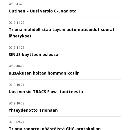
2019-11-25
Uutinen – Uusi versio C-Loadista
2019-11-22
Triona mahdollistaa täysin automatisoidut suorat
lähetykset
2019-11-21
SINUS käyttöön oslossa
2019-10-29
BusAkuten hoitaa homman kotiin
2019-10-21
Uusi versio TRACS Flow -tuotteesta
2019-10-08
Yhteydenotto Trionaan
2019-09-27
Triona raportoi päästöistä GHG-protokollan