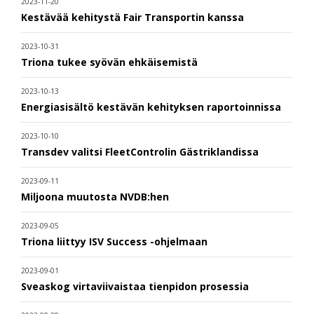
2023-11-20
Kestävää kehitystä Fair Transportin kanssa
2023-10-31
Triona tukee syövän ehkäisemistä
2023-10-13
Energiasisältö kestävän kehityksen raportoinnissa
2023-10-10
Transdev valitsi FleetControlin Gästriklandissa
2023-09-11
Miljoona muutosta NVDB:hen
2023-09-05
Triona liittyy ISV Success -ohjelmaan
2023-09-01
Sveaskog virtaviivaistaa tienpidon prosessia