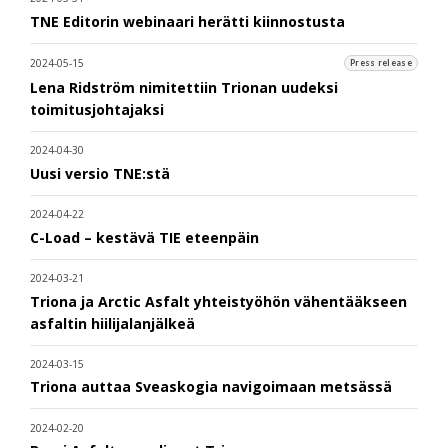
TNE Editorin webinaari herätti kiinnostusta
2024-05-15
Press release
Lena Ridström nimitettiin Trionan uudeksi
toimitusjohtajaksi
2024-04-30
Uusi versio TNE:stä
2024-04-22
C-Load – kestävä TIE eteenpäin
2024-03-21
Triona ja Arctic Asfalt yhteistyöhön vähentääkseen
asfaltin hiilijalanjälkeä
2024-03-15
Triona auttaa Sveaskogia navigoimaan metsässä
2024-02-20