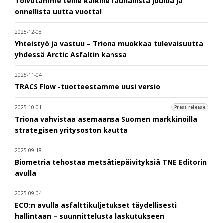
Toivotamme teille kaikille rauhallista joulua ja
onnellista uutta vuotta!
2025-12-08
Yhteistyö ja vastuu – Triona muokkaa tulevaisuutta
yhdessä Arctic Asfaltin kanssa
2025-11-04
TRACS Flow -tuotteestamme uusi versio
2025-10-01
Press release
Triona vahvistaa asemaansa Suomen markkinoilla
strategisen yritysoston kautta
2025-09-18
Biometria tehostaa metsätiepäivityksiä TNE Editorin
avulla
2025-09-04
ECO:n avulla asfalttikuljetukset täydellisesti
hallintaan – suunnittelusta laskutukseen