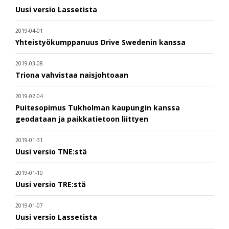
Uusi versio Lassetista
2019-04-01
Yhteistyökumppanuus Drive Swedenin kanssa
2019-03-08
Triona vahvistaa naisjohtoaan
2019-02-04
Puitesopimus Tukholman kaupungin kanssa
geodataan ja paikkatietoon liittyen
2019-01-31
Uusi versio TNE:stä
2019-01-10
Uusi versio TRE:stä
2019-01-07
Uusi versio Lassetista