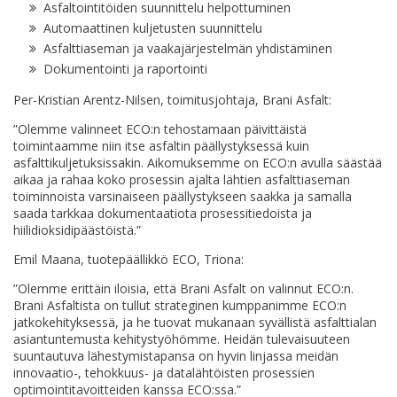
Asfaltointitöiden suunnittelu helpottuminen
Automaattinen kuljetusten suunnittelu
Asfalttiaseman ja vaakajärjestelmän yhdistäminen
Dokumentointi ja raportointi
Per-Kristian Arentz-Nilsen, toimitusjohtaja, Brani Asfalt:
”Olemme valinneet ECO:n tehostamaan päivittäistä
toimintaamme niin itse asfaltin päällystyksessä kuin
asfalttikuljetuksissakin. Aikomuksemme on ECO:n avulla säästää
aikaa ja rahaa koko prosessin ajalta lähtien asfalttiaseman
toiminnoista varsinaiseen päällystykseen saakka ja samalla
saada tarkkaa dokumentaatiota prosessitiedoista ja
hiilidioksidipäästöistä.”
Emil Maana, tuotepäällikkö ECO, Triona:
”Olemme erittäin iloisia, että Brani Asfalt on valinnut ECO:n.
Brani Asfaltista on tullut strateginen kumppanimme ECO:n
jatkokehityksessä, ja he tuovat mukanaan syvällistä asfalttialan
asiantuntemusta kehitystyöhömme. Heidän tulevaisuuteen
suuntautuva lähestymistapansa on hyvin linjassa meidän
innovaatio-, tehokkuus- ja datalähtöisten prosessien
optimointitavoitteiden kanssa ECO:ssa.”