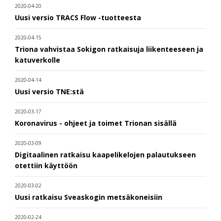
2020-04-20
Uusi versio TRACS Flow -tuotteesta
2020-04-15
Triona vahvistaa Sokigon ratkaisuja liikenteeseen ja
katuverkolle
2020-04-14
Uusi versio TNE:stä
2020-03-17
Koronavirus - ohjeet ja toimet Trionan sisällä
2020-03-09
Digitaalinen ratkaisu kaapelikelojen palautukseen
otettiin käyttöön
2020-03-02
Uusi ratkaisu Sveaskogin metsäkoneisiin
2020-02-24