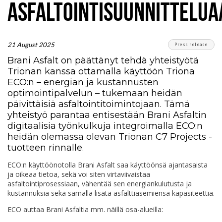
ASFALTOINTISUUNNITTELUA
21 August 2025
Press release
Brani Asfalt on päättänyt tehdä yhteistyötä
Trionan kanssa ottamalla käyttöön Triona
ECO:n – energian ja kustannusten
optimointipalvelun – tukemaan heidän
päivittäisiä asfaltointitoimintojaan. Tämä
yhteistyö parantaa entisestään Brani Asfaltin
digitaalisia työnkulkuja integroimalla ECO:n
heidän olemassa olevan Trionan C7 Projects -
tuotteen rinnalle.
ECO:n käyttöönotolla Brani Asfalt saa käyttöönsä ajantasaista
ja oikeaa tietoa, sekä voi siten virtaviivaistaa
asfaltointiprosessiaan, vähentää sen energiankulutusta ja
kustannuksia sekä samalla lisätä asfalttiasemiensa kapasiteettia.
ECO auttaa Brani Asfaltia mm. näillä osa-alueilla: