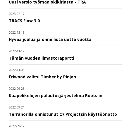
Uusi versio työmaalokikirjasta - TRA
2023-02-17
TRACS Flow 3.0
2022-12-19
Hyvää joulua ja onnellista uutta vuotta
2022-11-17
Tämän vuoden ilmastoraportti
2022-11-03
Eriwood valitsi Timber by Pinjan
2022-09-26
Kaapelikelojen palautusjärjestelmä Ruotsiin
2022-09-21
Terranorilla onnistunut C7 Projectsin käyttöönotto
2022-09-12