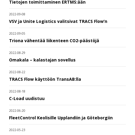
Tietojen toimittaminen ERTMS:ään
2022-09-08
VSV ja Unite Logistics valitsivat TRACS Flow’n
2022-09-05
Triona vähentää liikenteen CO2-päästöjä
2022-08-29
Omakala – kalastajan sovellus
2022-08-22
TRACS Flow käyttöön TransAB:lla
2022-08-18
C-Load uudistuu
2022-06-20
FleetControl Keolisille Upplandiin ja Göteborgiin
2022-05-23