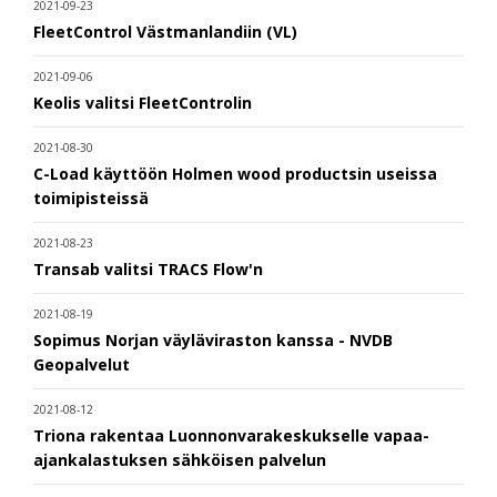
2021-09-23
FleetControl Västmanlandiin (VL)
2021-09-06
Keolis valitsi FleetControlin
2021-08-30
C-Load käyttöön Holmen wood productsin useissa
toimipisteissä
2021-08-23
Transab valitsi TRACS Flow'n
2021-08-19
Sopimus Norjan väyläviraston kanssa - NVDB
Geopalvelut
2021-08-12
Triona rakentaa Luonnonvarakeskukselle vapaa-
ajankalastuksen sähköisen palvelun