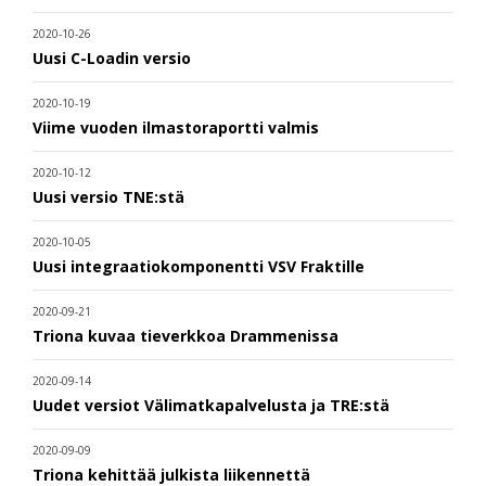
2020-10-26
Uusi C-Loadin versio
2020-10-19
Viime vuoden ilmastoraportti valmis
2020-10-12
Uusi versio TNE:stä
2020-10-05
Uusi integraatiokomponentti VSV Fraktille
2020-09-21
Triona kuvaa tieverkkoa Drammenissa
2020-09-14
Uudet versiot Välimatkapalvelusta ja TRE:stä
2020-09-09
Triona kehittää julkista liikennettä