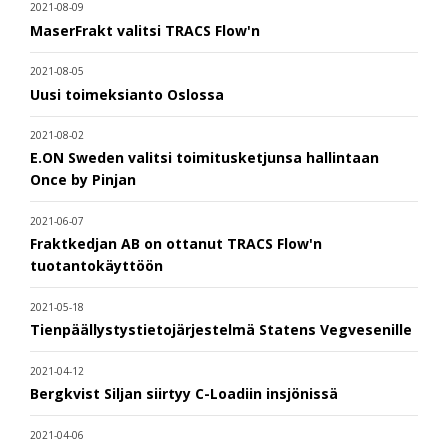
2021-08-09
MaserFrakt valitsi TRACS Flow'n
2021-08-05
Uusi toimeksianto Oslossa
2021-08-02
E.ON Sweden valitsi toimitusketjunsa hallintaan
Once by Pinjan
2021-06-07
Fraktkedjan AB on ottanut TRACS Flow'n
tuotantokäyttöön
2021-05-18
Tienpäällystystietojärjestelmä Statens Vegvesenille
2021-04-12
Bergkvist Siljan siirtyy C-Loadiin insjönissä
2021-04-06