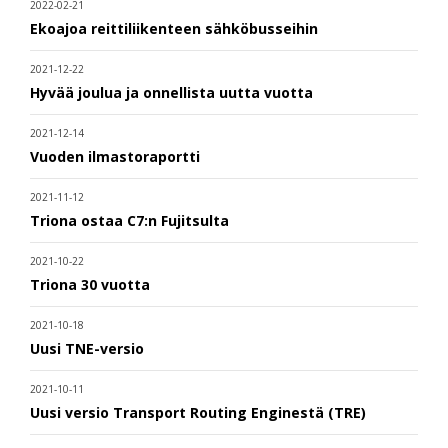
2022-02-21
Ekoajoa reittiliikenteen sähköbusseihin
2021-12-22
Hyvää joulua ja onnellista uutta vuotta
2021-12-14
Vuoden ilmastoraportti
2021-11-12
Triona ostaa C7:n Fujitsulta
2021-10-22
Triona 30 vuotta
2021-10-18
Uusi TNE-versio
2021-10-11
Uusi versio Transport Routing Enginestä (TRE)