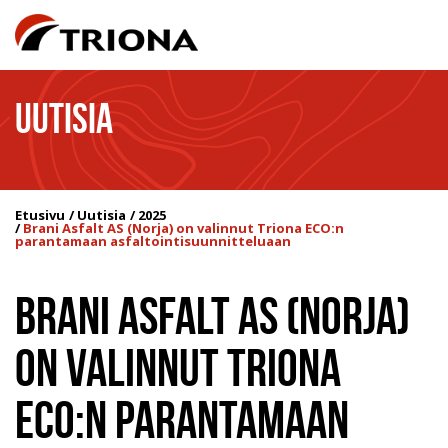
UUTISIA
Etusivu
Uutisia
2025
Brani Asfalt AS (Norja) on valinnut Triona ECO:n
parantamaan asfaltointisuunnitteluaan
BRANI ASFALT AS (NORJA)
ON VALINNUT TRIONA
ECO:N PARANTAMAAN