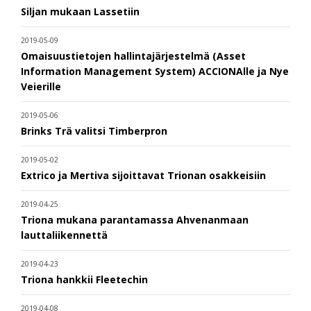
Siljan mukaan Lassetiin
2019-05-09
Omaisuustietojen hallintajärjestelmä (Asset
Information Management System) ACCIONAlle ja Nye
Veierille
2019-05-06
Brinks Trä valitsi Timberpron
2019-05-02
Extrico ja Mertiva sijoittavat Trionan osakkeisiin
2019-04-25
Triona mukana parantamassa Ahvenanmaan
lauttaliikennettä
2019-04-23
Triona hankkii Fleetechin
2019-04-08