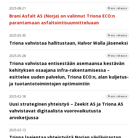
2025-08-21
Press release
Brani Asfalt AS (Norja) on valinnut Triona ECO:n
parantamaan asfaltointisuunnitteluaan
2025-05-30
Press release
Triona vahvistaa hallitustaan, Halvor Walla jäseneksi
2025-05-28
Press release
Triona vahvistaa entisestään asemaansa kestävän
kehityksen osaajana infra-rakentamisessa –
esittelee uuden palvelun, Triona ECO:n, alan kuljetus-
ja tuotantotoimintojen optimointiin
2025-02-18
Press release
Uusi strateginen yhteistyö – Zeekit AS ja Triona AS
vahvistavat digitaalista vuorovaikutusta
arvoketjussa
2025-02-13
Triona laajentaa yhteistyötä Norjan väyläviraston