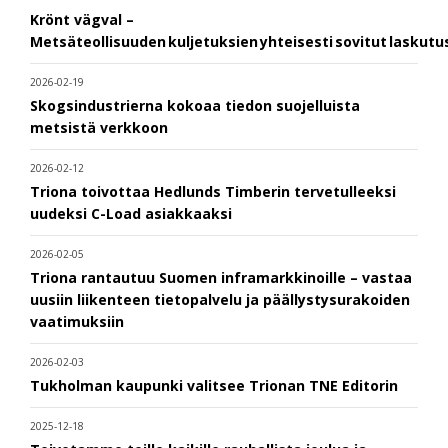
Krönt vägval –
Metsäteollisuuden kuljetuksien yhteisesti sovitut laskut
2026-02-19
Skogsindustrierna kokoaa tiedon suojelluista
metsistä verkkoon
2026-02-12
Triona toivottaa Hedlunds Timberin tervetulleeksi
uudeksi C-Load asiakkaaksi
2026-02-05
Triona rantautuu Suomen inframarkkinoille – vastaa
uusiin liikenteen tietopalvelu ja päällystysurakoiden
vaatimuksiin
2026-02-03
Tukholman kaupunki valitsee Trionan TNE Editorin
2025-12-18