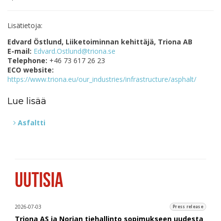
Lisätietoja:
Edvard Östlund, Liiketoiminnan kehittäjä, Triona AB
E-mail:
Edvard.Ostlund@triona.se
Telephone:
+46 73 617 26 23
ECO website:
https://www.triona.eu/our_industries/infrastructure/asphalt/
Lue lisää
Asfaltti
UUTISIA
2026-07-03
Press release
Triona AS ja Norjan tiehallinto sopimukseen uudesta