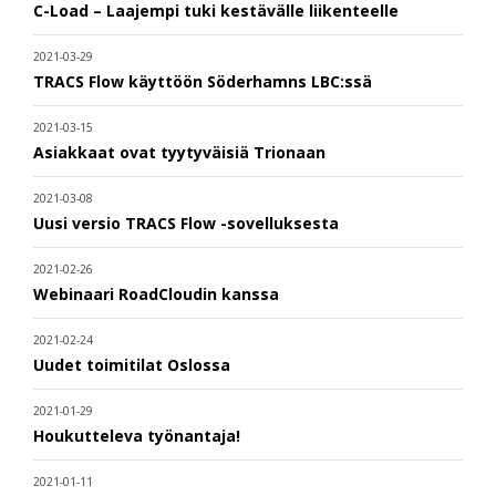
C-Load – Laajempi tuki kestävälle liikenteelle
2021-03-29
TRACS Flow käyttöön Söderhamns LBC:ssä
2021-03-15
Asiakkaat ovat tyytyväisiä Trionaan
2021-03-08
Uusi versio TRACS Flow -sovelluksesta
2021-02-26
Webinaari RoadCloudin kanssa
2021-02-24
Uudet toimitilat Oslossa
2021-01-29
Houkutteleva työnantaja!
2021-01-11