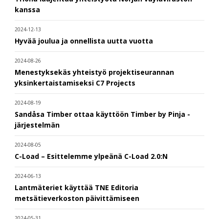
kanssa
2024-12-13
Hyvää joulua ja onnellista uutta vuotta
2024-08-26
Menestyksekäs yhteistyö projektiseurannan
yksinkertaistamiseksi C7 Projects
2024-08-19
Sandåsa Timber ottaa käyttöön Timber by Pinja -
järjestelmän
2024-08-05
C-Load – Esittelemme ylpeänä C-Load 2.0:N
2024-06-13
Lantmäteriet käyttää TNE Editoria
metsätieverkoston päivittämiseen
2024-05-31