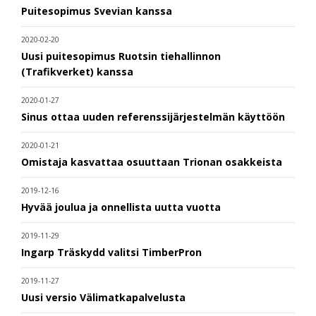
Puitesopimus Svevian kanssa
2020-02-20
Uusi puitesopimus Ruotsin tiehallinnon
(Trafikverket) kanssa
2020-01-27
Sinus ottaa uuden referenssijärjestelmän käyttöön
2020-01-21
Omistaja kasvattaa osuuttaan Trionan osakkeista
2019-12-16
Hyvää joulua ja onnellista uutta vuotta
2019-11-29
Ingarp Träskydd valitsi TimberPron
2019-11-27
Uusi versio Välimatkapalvelusta