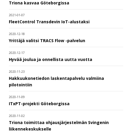
Triona kasvaa Göteborgissa
2021-01-07
FleetControl Transdevin IoT-alustaksi
2020-12-18
Yrittäjä valitsi TRACS Flow -palvelun
2020-12-17
Hyvää joulua ja onnellista uutta vuotta
2020-11-23
Hakkuukonetiedon laskentapalvelu valmiina
pilotointiin
2020-11-09
ITxPT-projekti Göteborgissa
2020-11-02
Triona toimittaa ohjausjärjestelmän Svingenin
liikennekeskukselle