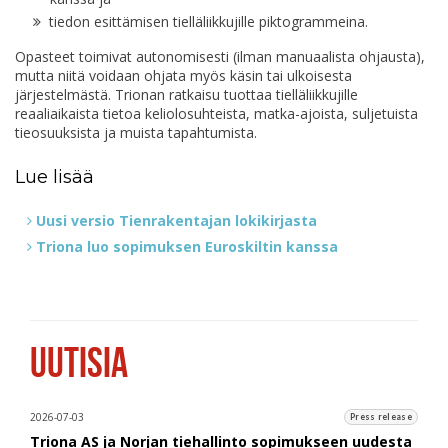
tiedon esittämisen tielläliikkujille piktogrammeina.
Opasteet toimivat autonomisesti (ilman manuaalista ohjausta),
mutta niitä voidaan ohjata myös käsin tai ulkoisesta
järjestelmästä. Trionan ratkaisu tuottaa tielläliikkujille
reaaliaikaista tietoa keliolosuhteista, matka-ajoista, suljetuista
tieosuuksista ja muista tapahtumista.
Lue lisää
Uusi versio Tienrakentajan lokikirjasta
Triona luo sopimuksen Euroskiltin kanssa
UUTISIA
2026-07-03
Press release
Triona AS ja Norjan tiehallinto sopimukseen uudesta