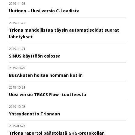
2019-11-25
Uutinen – Uusi versio C-Loadista
2019-11-22
Triona mahdollistaa täysin automatisoidut suorat
lähetykset
2019-11-21
SINUS käyttöön oslossa
2019-10-29
BusAkuten hoitaa homman kotiin
2019-10-21
Uusi versio TRACS Flow -tuotteesta
2019-10-08
Yhteydenotto Trionaan
2019-09-27
Triona raportoi päästöistä GHG-protokollan