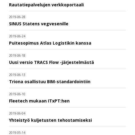
Rautatiepalvelujen verkkoportaali
2019-06-28
SINUS Statens vegvesenille
2019-06-24
Puitesopimus Atlas Logistikin kanssa
2019-06-18
Uusi versio TRACS Flow -järjestelmästä
2019-06-13
Triona osallistuu BIM-standardointiin
2019-06-10
Fleetech mukaan ITxPT:hen
2019-06-04
Yhteistyö kuljetusten tehostamiseksi
2019-05-14