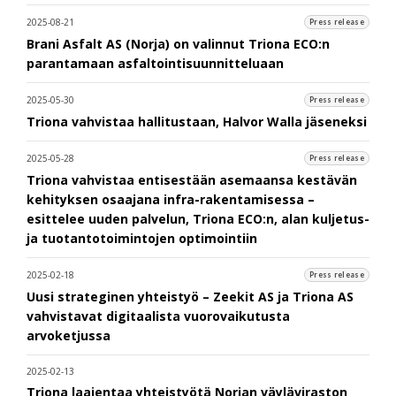
2025-08-21
Press release
Brani Asfalt AS (Norja) on valinnut Triona ECO:n
parantamaan asfaltointisuunnitteluaan
2025-05-30
Press release
Triona vahvistaa hallitustaan, Halvor Walla jäseneksi
2025-05-28
Press release
Triona vahvistaa entisestään asemaansa kestävän
kehityksen osaajana infra-rakentamisessa –
esittelee uuden palvelun, Triona ECO:n, alan kuljetus-
ja tuotantotoimintojen optimointiin
2025-02-18
Press release
Uusi strateginen yhteistyö – Zeekit AS ja Triona AS
vahvistavat digitaalista vuorovaikutusta
arvoketjussa
2025-02-13
Triona laajentaa yhteistyötä Norjan väyläviraston