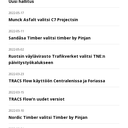
Uusi hallitus
2022-05-17
Munck Asfalt valitsi C7 Projectsin
2022-05-11
Sandåsa Timber valitsi timber by Pinjan
2022-05-02
Ruotsin väylävirasto Trafikverket valitsi TNE:n
päivitystyökalukseen
2022-03-23
TRACS Flow käyttöön Centralenissa ja Foriassa
2022-03-15
TRACS Flow’n uudet versiot
2022-03-10
Nordic Timber valitsi Timber by Pinjan