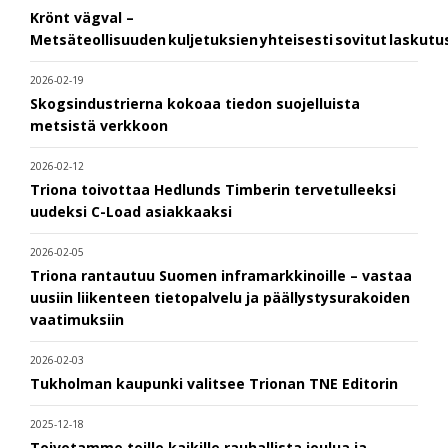
Krönt vägval –
Metsäteollisuuden kuljetuksien yhteisesti sovitut laskut
2026-02-19
Skogsindustrierna kokoaa tiedon suojelluista
metsistä verkkoon
2026-02-12
Triona toivottaa Hedlunds Timberin tervetulleeksi
uudeksi C-Load asiakkaaksi
2026-02-05
Triona rantautuu Suomen inframarkkinoille – vastaa
uusiin liikenteen tietopalvelu ja päällystysurakoiden
vaatimuksiin
2026-02-03
Tukholman kaupunki valitsee Trionan TNE Editorin
2025-12-18
Toivotamme teille kaikille rauhallista joulua ja