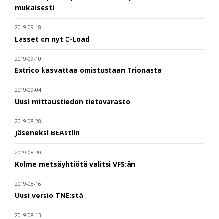
mukaisesti
2019-09-18
Lasset on nyt C-Load
2019-09-10
Extrico kasvattaa omistustaan Trionasta
2019-09-04
Uusi mittaustiedon tietovarasto
2019-08-28
Jäseneksi BEAstiin
2019-08-20
Kolme metsäyhtiötä valitsi VFS:än
2019-08-16
Uusi versio TNE:stä
2019-08-13