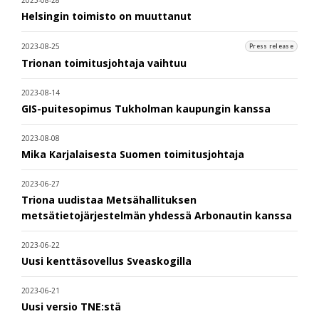
Helsingin toimisto on muuttanut
2023-08-25
Press release
Trionan toimitusjohtaja vaihtuu
2023-08-14
GIS-puitesopimus Tukholman kaupungin kanssa
2023-08-08
Mika Karjalaisesta Suomen toimitusjohtaja
2023-06-27
Triona uudistaa Metsähallituksen
metsätietojärjestelmän yhdessä Arbonautin kanssa
2023-06-22
Uusi kenttäsovellus Sveaskogilla
2023-06-21
Uusi versio TNE:stä