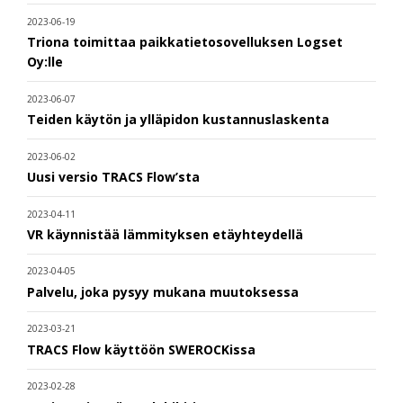
2023-06-19
Triona toimittaa paikkatietosovelluksen Logset
Oy:lle
2023-06-07
Teiden käytön ja ylläpidon kustannuslaskenta
2023-06-02
Uusi versio TRACS Flow’sta
2023-04-11
VR käynnistää lämmityksen etäyhteydellä
2023-04-05
Palvelu, joka pysyy mukana muutoksessa
2023-03-21
TRACS Flow käyttöön SWEROCKissa
2023-02-28