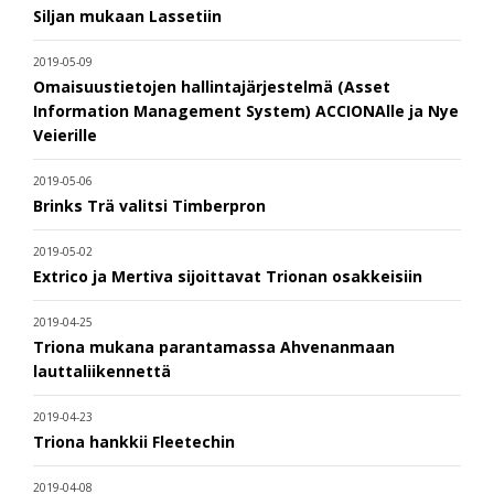
Siljan mukaan Lassetiin
2019-05-09
Omaisuustietojen hallintajärjestelmä (Asset
Information Management System) ACCIONAlle ja Nye
Veierille
2019-05-06
Brinks Trä valitsi Timberpron
2019-05-02
Extrico ja Mertiva sijoittavat Trionan osakkeisiin
2019-04-25
Triona mukana parantamassa Ahvenanmaan
lauttaliikennettä
2019-04-23
Triona hankkii Fleetechin
2019-04-08