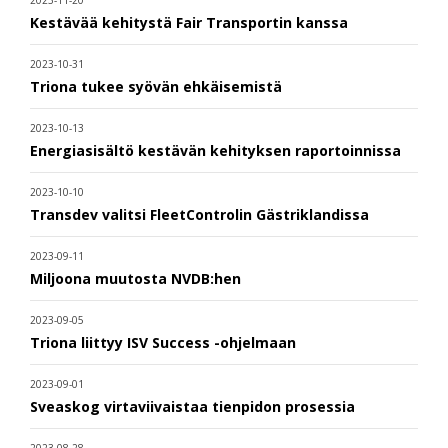
Kestävää kehitystä Fair Transportin kanssa
2023-10-31
Triona tukee syövän ehkäisemistä
2023-10-13
Energiasisältö kestävän kehityksen raportoinnissa
2023-10-10
Transdev valitsi FleetControlin Gästriklandissa
2023-09-11
Miljoona muutosta NVDB:hen
2023-09-05
Triona liittyy ISV Success -ohjelmaan
2023-09-01
Sveaskog virtaviivaistaa tienpidon prosessia
2023-08-28