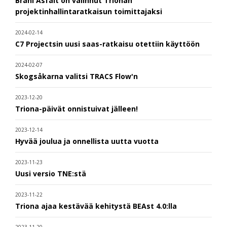
Brani Asfalt on valinnut Trionan
projektinhallintaratkaisun toimittajaksi
2024-02-14
C7 Projectsin uusi saas-ratkaisu otettiin käyttöön
2024-02-07
Skogsåkarna valitsi TRACS Flow'n
2023-12-20
Triona-päivät onnistuivat jälleen!
2023-12-14
Hyvää joulua ja onnellista uutta vuotta
2023-11-23
Uusi versio TNE:stä
2023-11-22
Triona ajaa kestävää kehitystä BEAst 4.0:lla
2023-11-20