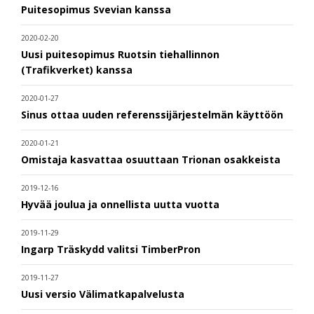
Puitesopimus Svevian kanssa
2020-02-20
Uusi puitesopimus Ruotsin tiehallinnon
(Trafikverket) kanssa
2020-01-27
Sinus ottaa uuden referenssijärjestelmän käyttöön
2020-01-21
Omistaja kasvattaa osuuttaan Trionan osakkeista
2019-12-16
Hyvää joulua ja onnellista uutta vuotta
2019-11-29
Ingarp Träskydd valitsi TimberPron
2019-11-27
Uusi versio Välimatkapalvelusta