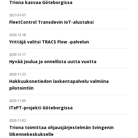
Triona kasvaa Göteborgissa
2021-01-07
FleetControl Transdevin IoT-alustaksi
2020-12-18
Yrittäjä valitsi TRACS Flow -palvelun
2020-12-17
Hyvää joulua ja onnellista uutta vuotta
2020-11-23
Hakkuukonetiedon laskentapalvelu valmiina
pilotointiin
2020-11-09
ITxPT-projekti Göteborgissa
2020-11-02
Triona toimittaa ohjausjärjestelmän Svingenin
liikennekeskukselle