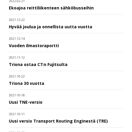
2022-02-21
Ekoajoa reittiliikenteen sähköbusseihin
2021-12-22
Hyvää joulua ja onnellista uutta vuotta
2021-12-14
Vuoden ilmastoraportti
2021-11-12
Triona ostaa C7:n Fujitsulta
2021-10-22
Triona 30 vuotta
2021-10-18
Uusi TNE-versio
2021-10-11
Uusi versio Transport Routing Enginestä (TRE)