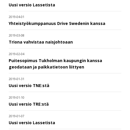
Uusi versio Lassetista
2019-04-01
Yhteistyökumppanuus Drive Swedenin kanssa
2019-03-08
Triona vahvistaa naisjohtoaan
2019-02-04
Puitesopimus Tukholman kaupungin kanssa
geodataan ja paikkatietoon liittyen
2019-01-31
Uusi versio TNE:stä
2019-01-10
Uusi versio TRE:stä
2019-01-07
Uusi versio Lassetista