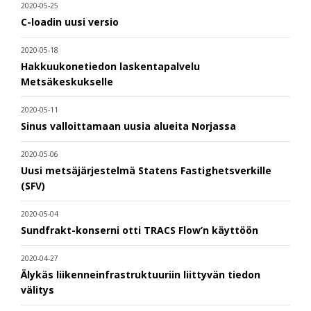
2020-05-25
C-loadin uusi versio
2020-05-18
Hakkuukonetiedon laskentapalvelu
Metsäkeskukselle
2020-05-11
Sinus valloittamaan uusia alueita Norjassa
2020-05-06
Uusi metsäjärjestelmä Statens Fastighetsverkille
(SFV)
2020-05-04
Sundfrakt-konserni otti TRACS Flow’n käyttöön
2020-04-27
Älykäs liikenneinfrastruktuuriin liittyvän tiedon
välitys