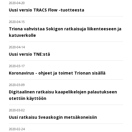
2020-04-20
Uusi versio TRACS Flow -tuotteesta
2020-04-15
Triona vahvistaa Sokigon ratkaisuja liikenteeseen ja
katuverkolle
2020-04-14
Uusi versio TNE:stä
2020-03-17
Koronavirus - ohjeet ja toimet Trionan sisällä
2020-03-09
Digitaalinen ratkaisu kaapelikelojen palautukseen
otettiin käyttöön
2020-03-02
Uusi ratkaisu Sveaskogin metsäkoneisiin
2020-02-24