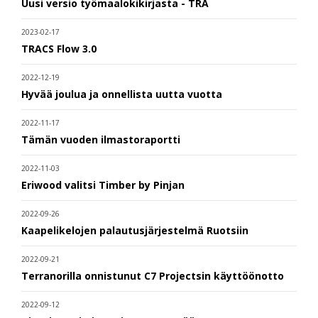
Uusi versio työmaalokikirjasta - TRA
2023-02-17
TRACS Flow 3.0
2022-12-19
Hyvää joulua ja onnellista uutta vuotta
2022-11-17
Tämän vuoden ilmastoraportti
2022-11-03
Eriwood valitsi Timber by Pinjan
2022-09-26
Kaapelikelojen palautusjärjestelmä Ruotsiin
2022-09-21
Terranorilla onnistunut C7 Projectsin käyttöönotto
2022-09-12