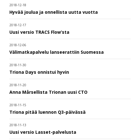
2018-12-18
Hyvää joulua ja onnellista uutta vuotta
2018-12-17
Uusi versio TRACS Flow’sta
2018-12-06
Välimatkapalvelu lanseerattiin Suomessa
2018-11-30
Triona Days onnistui hyvin
2018-11-20
Anna Mårsellista Trionan uusi CTO
2018-11-15
Triona pitää luennon Q3-päivässä
2018-11-13
Uusi versio Lasset-palvelusta