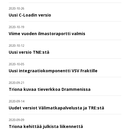
2020-10-26
Uusi C-Loadin versio
2020-10-19
Viime vuoden ilmastoraportti valmis
2020-10-12
Uusi versio TNE:stä
2020-10-05
Uusi integraatiokomponentti VSV Fraktille
2020-09-21
Triona kuvaa tieverkkoa Drammenissa
2020-09-14
Uudet versiot Välimatkapalvelusta ja TRE:stä
2020-09-09
Triona kehittää julkista liikennettä