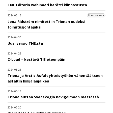
TNE Editorin webinaari herätti kiinnostusta
2024-05-15
Press release
Lena Ridström nimitettiin Trionan uudeksi
toimitusjohtajaksi
2024-04-30
Uusi versio TNE:stä
2024-04-22
C-Load – kestävä TIE eteenpäin
2024-03-21
Triona ja Arctic Asfalt yhteistyöhön vähentääkseen
asfaltin hiilijalanjälkeä
2024-03-15
Triona auttaa Sveaskogia navigoimaan metsässä
2024-02-20