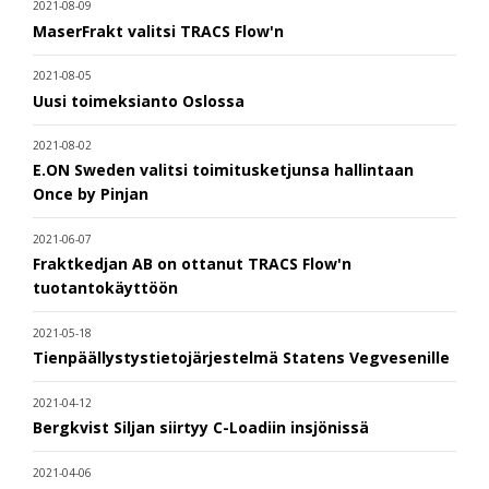
2021-08-09
MaserFrakt valitsi TRACS Flow'n
2021-08-05
Uusi toimeksianto Oslossa
2021-08-02
E.ON Sweden valitsi toimitusketjunsa hallintaan
Once by Pinjan
2021-06-07
Fraktkedjan AB on ottanut TRACS Flow'n
tuotantokäyttöön
2021-05-18
Tienpäällystystietojärjestelmä Statens Vegvesenille
2021-04-12
Bergkvist Siljan siirtyy C-Loadiin insjönissä
2021-04-06