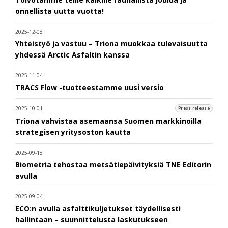
onnellista uutta vuotta!
2025-12-08
Yhteistyö ja vastuu – Triona muokkaa tulevaisuutta
yhdessä Arctic Asfaltin kanssa
2025-11-04
TRACS Flow -tuotteestamme uusi versio
2025-10-01
Press release
Triona vahvistaa asemaansa Suomen markkinoilla
strategisen yritysoston kautta
2025-09-18
Biometria tehostaa metsätiepäivityksiä TNE Editorin
avulla
2025-09-04
ECO:n avulla asfalttikuljetukset täydellisesti
hallintaan – suunnittelusta laskutukseen