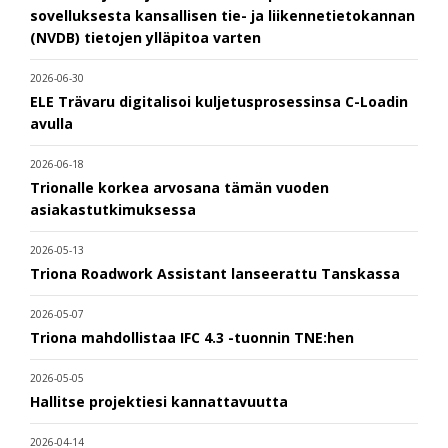
sovelluksesta kansallisen tie- ja liikennetietokannan
(NVDB) tietojen ylläpitoa varten
2026-06-30
ELE Trävaru digitalisoi kuljetusprosessinsa C-Loadin
avulla
2026-06-18
Trionalle korkea arvosana tämän vuoden
asiakastutkimuksessa
2026-05-13
Triona Roadwork Assistant lanseerattu Tanskassa
2026-05-07
Triona mahdollistaa IFC 4.3 -tuonnin TNE:hen
2026-05-05
Hallitse projektiesi kannattavuutta
2026-04-14