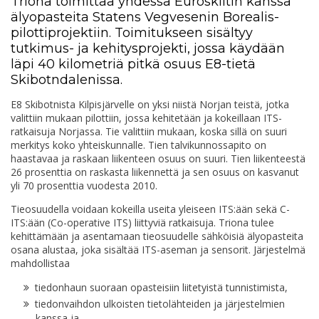
Triona toimittaa yhdessä Euroskiltin kanssa
älyopasteita Statens Vegvesenin Borealis-
pilottiprojektiin. Toimitukseen sisältyy
tutkimus- ja kehitysprojekti, jossa käydään
läpi 40 kilometriä pitkä osuus E8-tietä
Skibotndalenissa.
E8 Skibotnista Kilpisjärvelle on yksi niistä Norjan teistä, jotka
valittiin mukaan pilottiin, jossa kehitetään ja kokeillaan ITS-
ratkaisuja Norjassa. Tie valittiin mukaan, koska sillä on suuri
merkitys koko yhteiskunnalle. Tien talvikunnossapito on
haastavaa ja raskaan liikenteen osuus on suuri. Tien liikenteestä
26 prosenttia on raskasta liikennettä ja sen osuus on kasvanut
yli 70 prosenttia vuodesta 2010.
Tieosuudella voidaan kokeilla useita yleiseen ITS:ään sekä C-
ITS:ään (Co-operative ITS) liittyviä ratkaisuja. Triona tulee
kehittämään ja asentamaan tieosuudelle sähköisiä älyopasteita
osana alustaa, joka sisältää ITS-aseman ja sensorit. Järjestelmä
mahdollistaa
tiedonhaun suoraan opasteisiin liitetyistä tunnistimista,
tiedonvaihdon ulkoisten tietolähteiden ja järjestelmien
kanssa ja