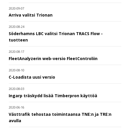
2020-09-07
Arriva valitsi Trionan
2020-08-24
Söderhamns LBC valitsi Trionan TRACS Flow -
tuotteen
2020-08-17
FleetAnalyzerin web-versio FleetControliin
2020-08-10
C-Loadista uusi versio
2020-08-03
Ingarp träskydd lisää Timberpron käyttöä
2020-06-16
Västtrafik tehostaa toimintaansa TNE:n ja TRE:n
avulla