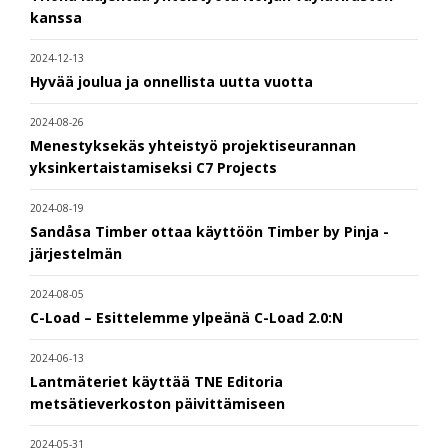
kanssa
2024-12-13
Hyvää joulua ja onnellista uutta vuotta
2024-08-26
Menestyksekäs yhteistyö projektiseurannan
yksinkertaistamiseksi C7 Projects
2024-08-19
Sandåsa Timber ottaa käyttöön Timber by Pinja -
järjestelmän
2024-08-05
C-Load – Esittelemme ylpeänä C-Load 2.0:N
2024-06-13
Lantmäteriet käyttää TNE Editoria
metsätieverkoston päivittämiseen
2024-05-31