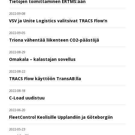
Tietojen toimittaminen ERTMS:ään
2022-09-08
VSV ja Unite Logistics valitsivat TRACS Flow’n
2022-09-05
Triona vähentää liikenteen CO2-päästöjä
2022-08-29
Omakala – kalastajan sovellus
2022-08-22
TRACS Flow käyttöön TransAB:lla
2022-08-18
C-Load uudistuu
2022-06-20
FleetControl Keolisille Upplandiin ja Göteborgiin
2022-05-23