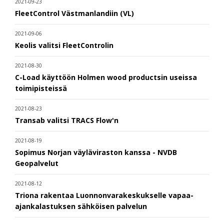
2021-09-23
FleetControl Västmanlandiin (VL)
2021-09-06
Keolis valitsi FleetControlin
2021-08-30
C-Load käyttöön Holmen wood productsin useissa
toimipisteissä
2021-08-23
Transab valitsi TRACS Flow'n
2021-08-19
Sopimus Norjan väyläviraston kanssa - NVDB
Geopalvelut
2021-08-12
Triona rakentaa Luonnonvarakeskukselle vapaa-
ajankalastuksen sähköisen palvelun