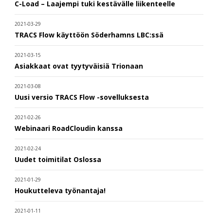
C-Load – Laajempi tuki kestävälle liikenteelle
2021-03-29
TRACS Flow käyttöön Söderhamns LBC:ssä
2021-03-15
Asiakkaat ovat tyytyväisiä Trionaan
2021-03-08
Uusi versio TRACS Flow -sovelluksesta
2021-02-26
Webinaari RoadCloudin kanssa
2021-02-24
Uudet toimitilat Oslossa
2021-01-29
Houkutteleva työnantaja!
2021-01-11