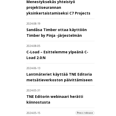
Menestyksekäs yhteistyö
projektiseurannan
yksinkertaistamiseksi C7 Projects
2024-08-19
Sandåsa Timber ottaa käyttöön
Timber by Pinja -järjestelmän
2024-08-05
C-Load – Esittelemme ylpeänä C-
Load 2.0:N
2024-06-13
Lantmäteriet käyttää TNE Editoria
metsätieverkoston päivittämiseen
2024-05-31
TNE Editorin webinaari herätti
kiinnostusta
2024-05-15
Press release