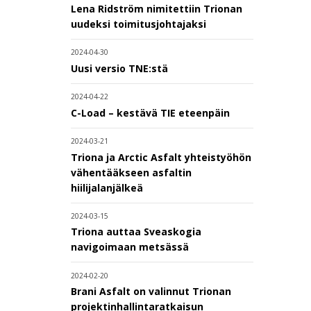
Lena Ridström nimitettiin Trionan
uudeksi toimitusjohtajaksi
2024-04-30
Uusi versio TNE:stä
2024-04-22
C-Load – kestävä TIE eteenpäin
2024-03-21
Triona ja Arctic Asfalt yhteistyöhön
vähentääkseen asfaltin
hiilijalanjälkeä
2024-03-15
Triona auttaa Sveaskogia
navigoimaan metsässä
2024-02-20
Brani Asfalt on valinnut Trionan
projektinhallintaratkaisun