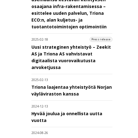
osaajana infra-rakentamisessa –
esittelee uuden palvelun, Triona
ECO:n, alan kuljetus- ja
tuotantotoimintojen optimointiin
2025-02-18
Press release
Uusi strateginen yhteistyö – Zeekit
AS ja Triona AS vahvistavat
digitaalista vuorovaikutusta
arvoketjussa
2025-02-13
Triona laajentaa yhteistyötä Norjan
väyläviraston kanssa
2024-12-13
Hyvää joulua ja onnellista uutta
vuotta
2024-08-26