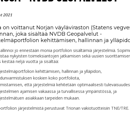
st 2021
a on voittanut Norjan väyläviraston (Statens vegve
nnan, joka sisältää NVDB Geopalvelut -
telmäportfolion kehittämisen, hallinnan ja ylläpido
allinnoi jo ennestään monia portfolion sisältämiä järjestelmiä. Sopim
staa nykyisten toimeksiantojen jatkamisen sekä uusien suorittamisen
kestää neljä vuotta ja sisältää:
jestelmäportfolion kehittämisen, hallinnan ja ylläpidon,
adunvarmistuksen koskien koko portfoliota,
mistamisen, että järjestelmiä kehitetään optimaalisesti tulevaisuudes
jestelmien ajamisen vakaassa ja turvallisessa ympäristössä, ja
rjestelmätuen asiakkaan tarpeiden mukaan.
rtfolion järjestelmistä perustuvat Trionan vakiotuotteisiin TNE/TRE.