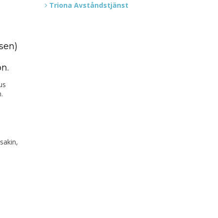
Triona Avståndstjänst
sen)
n.
us
.
sakin,