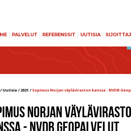
MME
PALVELUT
REFERENSSIT
UUTISIA
SIJOITTA
Uutisia
2021
Sopimus Norjan väyläviraston kanssa - NVDB Geop
PIMUS NORJAN VÄYLÄVIRAST
NSSA - NVDB GEOPALVELUT