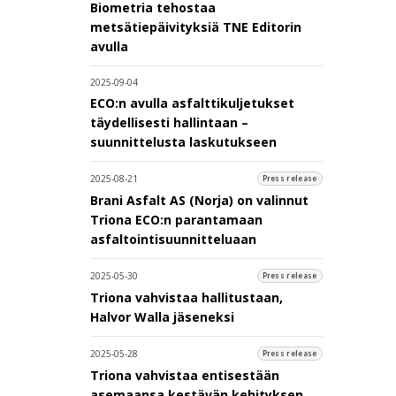
Biometria tehostaa
metsätiepäivityksiä TNE Editorin
avulla
2025-09-04
ECO:n avulla asfalttikuljetukset
täydellisesti hallintaan –
suunnittelusta laskutukseen
2025-08-21
Press release
Brani Asfalt AS (Norja) on valinnut
Triona ECO:n parantamaan
asfaltointisuunnitteluaan
2025-05-30
Press release
Triona vahvistaa hallitustaan,
Halvor Walla jäseneksi
2025-05-28
Press release
Triona vahvistaa entisestään
asemaansa kestävän kehityksen