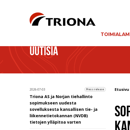
TOIMIALA
UUTISIA
Etusivu
2026-07-03
Press release
Triona AS ja Norjan tiehallinto
sopimukseen uudesta
SO
sovelluksesta kansallisen tie- ja
liikennetietokannan (NVDB)
KA
tietojen ylläpitoa varten