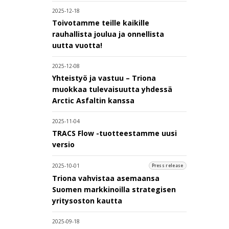
2025-12-18
Toivotamme teille kaikille
rauhallista joulua ja onnellista
uutta vuotta!
2025-12-08
Yhteistyö ja vastuu – Triona
muokkaa tulevaisuutta yhdessä
Arctic Asfaltin kanssa
2025-11-04
TRACS Flow -tuotteestamme uusi
versio
2025-10-01
Press release
Triona vahvistaa asemaansa
Suomen markkinoilla strategisen
yritysoston kautta
2025-09-18