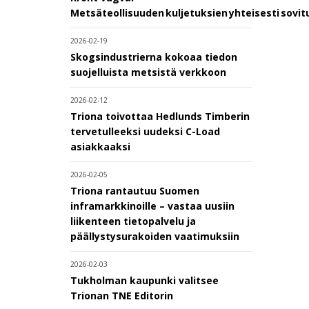
Metsäteollisuuden kuljetuksien yhteisesti sovi
2026-02-19
Skogsindustrierna kokoaa tiedon
suojelluista metsistä verkkoon
2026-02-12
Triona toivottaa Hedlunds Timberin
tervetulleeksi uudeksi C-Load
asiakkaaksi
2026-02-05
Triona rantautuu Suomen
inframarkkinoille – vastaa uusiin
liikenteen tietopalvelu ja
päällystysurakoiden vaatimuksiin
2026-02-03
Tukholman kaupunki valitsee
Trionan TNE Editorin