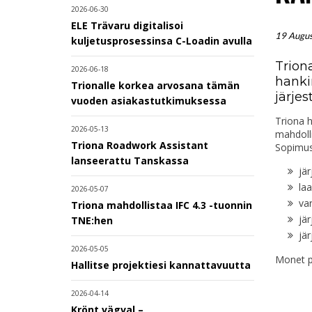
2026-06-30
ELE Trävaru digitalisoi
19 Augu
kuljetusprosessinsa C-Loadin avulla
Trion
2026-06-18
hanki
Trionalle korkea arvosana tämän
järjes
vuoden asiakastutkimuksessa
Triona h
2026-05-13
mahdolli
Triona Roadwork Assistant
Sopimus 
lanseerattu Tanskassa
jär
la
2026-05-07
var
Triona mahdollistaa IFC 4.3 -tuonnin
jär
TNE:hen
jä
2026-05-05
Monet po
Hallitse projektiesi kannattavuutta
2026-04-14
Krönt vägval –