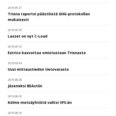
2019-09-27
Triona raportoi päästöistä GHG-protokollan
mukaisesti
2019-09-18
Lasset on nyt C-Load
2019-09-10
Extrico kasvattaa omistustaan Trionasta
2019-09-04
Uusi mittaustiedon tietovarasto
2019-08-28
Jäseneksi BEAstiin
2019-08-20
Kolme metsäyhtiötä valitsi VFS:än
2019-08-16