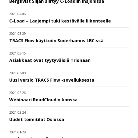
Bergkvist Siljan siirtyy C-Loadiin insjönissä
2021-04-06
C-Load – Laajempi tuki kestävälle liikenteelle
2021-03-29
TRACS Flow käyttöön Söderhamns LBC:ssä
2021-03-15
Asiakkaat ovat tyytyväisiä Trionaan
2021-03-08
Uusi versio TRACS Flow -sovelluksesta
2021-02-26
Webinaari RoadCloudin kanssa
2021-02-24
Uudet toimitilat Oslossa
2021-01-29