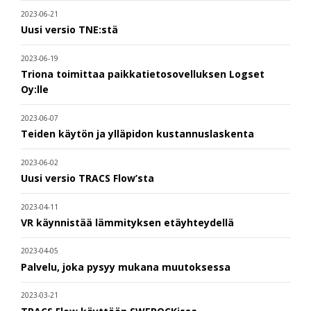
2023-06-21
Uusi versio TNE:stä
2023-06-19
Triona toimittaa paikkatietosovelluksen Logset
Oy:lle
2023-06-07
Teiden käytön ja ylläpidon kustannuslaskenta
2023-06-02
Uusi versio TRACS Flow’sta
2023-04-11
VR käynnistää lämmityksen etäyhteydellä
2023-04-05
Palvelu, joka pysyy mukana muutoksessa
2023-03-21