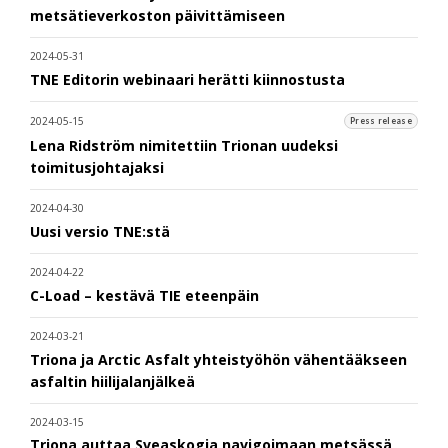
metsätieverkoston päivittämiseen
2024-05-31
TNE Editorin webinaari herätti kiinnostusta
2024-05-15
Press release
Lena Ridström nimitettiin Trionan uudeksi
toimitusjohtajaksi
2024-04-30
Uusi versio TNE:stä
2024-04-22
C-Load – kestävä TIE eteenpäin
2024-03-21
Triona ja Arctic Asfalt yhteistyöhön vähentääkseen
asfaltin hiilijalanjälkeä
2024-03-15
Triona auttaa Sveaskogia navigoimaan metsässä