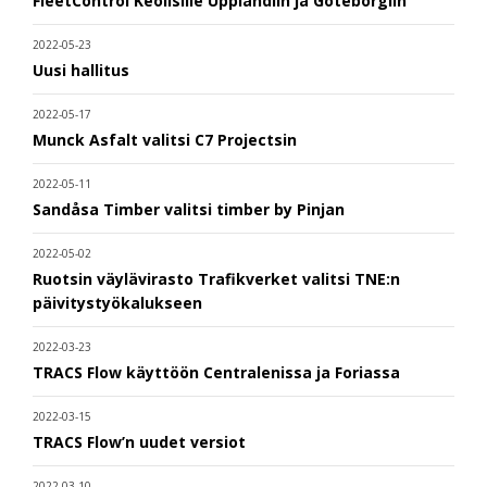
FleetControl Keolisille Upplandiin ja Göteborgiin
2022-05-23
Uusi hallitus
2022-05-17
Munck Asfalt valitsi C7 Projectsin
2022-05-11
Sandåsa Timber valitsi timber by Pinjan
2022-05-02
Ruotsin väylävirasto Trafikverket valitsi TNE:n
päivitystyökalukseen
2022-03-23
TRACS Flow käyttöön Centralenissa ja Foriassa
2022-03-15
TRACS Flow’n uudet versiot
2022-03-10