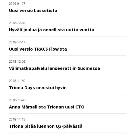
2019-01-07
Uusi versio Lassetista
2018-12-18
Hyvää joulua ja onnellista uutta vuotta
2018-12-17
Uusi versio TRACS Flow’sta
2018-12-06
Välimatkapalvelu lanseerattiin Suomessa
2018-11-30
Triona Days onnistui hyvin
2018-11-20
Anna Mårsellista Trionan uusi CTO
2018-11-15
Triona pitää luennon Q3-päivässä