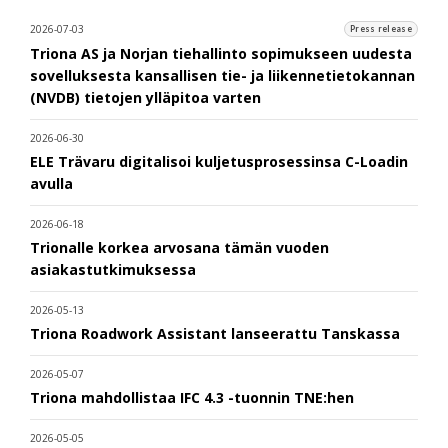
2026-07-03
Press release
Triona AS ja Norjan tiehallinto sopimukseen uudesta
sovelluksesta kansallisen tie- ja liikennetietokannan
(NVDB) tietojen ylläpitoa varten
2026-06-30
ELE Trävaru digitalisoi kuljetusprosessinsa C-Loadin
avulla
2026-06-18
Trionalle korkea arvosana tämän vuoden
asiakastutkimuksessa
2026-05-13
Triona Roadwork Assistant lanseerattu Tanskassa
2026-05-07
Triona mahdollistaa IFC 4.3 -tuonnin TNE:hen
2026-05-05