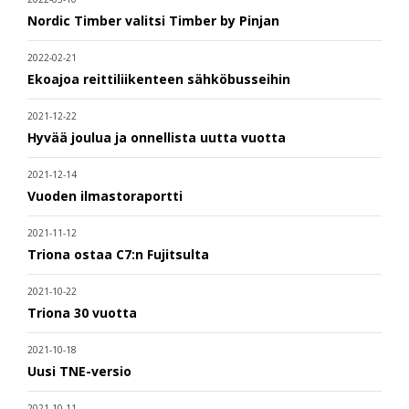
Nordic Timber valitsi Timber by Pinjan
2022-02-21
Ekoajoa reittiliikenteen sähköbusseihin
2021-12-22
Hyvää joulua ja onnellista uutta vuotta
2021-12-14
Vuoden ilmastoraportti
2021-11-12
Triona ostaa C7:n Fujitsulta
2021-10-22
Triona 30 vuotta
2021-10-18
Uusi TNE-versio
2021-10-11