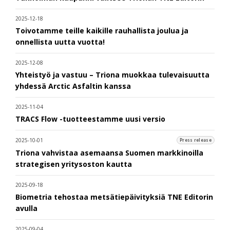
2025-12-18
Toivotamme teille kaikille rauhallista joulua ja
onnellista uutta vuotta!
2025-12-08
Yhteistyö ja vastuu – Triona muokkaa tulevaisuutta
yhdessä Arctic Asfaltin kanssa
2025-11-04
TRACS Flow -tuotteestamme uusi versio
2025-10-01
Press release
Triona vahvistaa asemaansa Suomen markkinoilla
strategisen yritysoston kautta
2025-09-18
Biometria tehostaa metsätiepäivityksiä TNE Editorin
avulla
2025-09-04