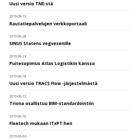
Uusi versio TNE:stä
2019-08-13
Rautatiepalvelujen verkkoportaali
2019-06-28
SINUS Statens vegvesenille
2019-06-24
Puitesopimus Atlas Logistikin kanssa
2019-06-18
Uusi versio TRACS Flow -järjestelmästä
2019-06-13
Triona osallistuu BIM-standardointiin
2019-06-10
Fleetech mukaan ITxPT:hen
2019-06-04