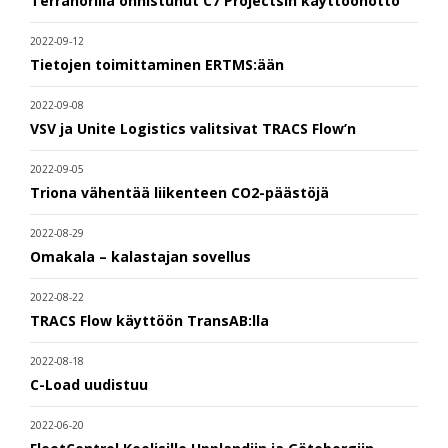
Terranorilla onnistunut C7 Projectsin käyttöönotto
2022-09-12
Tietojen toimittaminen ERTMS:ään
2022-09-08
VSV ja Unite Logistics valitsivat TRACS Flow’n
2022-09-05
Triona vähentää liikenteen CO2-päästöjä
2022-08-29
Omakala – kalastajan sovellus
2022-08-22
TRACS Flow käyttöön TransAB:lla
2022-08-18
C-Load uudistuu
2022-06-20