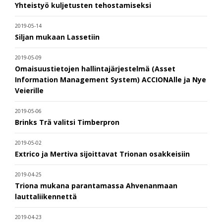
Yhteistyö kuljetusten tehostamiseksi
2019-05-14
Siljan mukaan Lassetiin
2019-05-09
Omaisuustietojen hallintajärjestelmä (Asset
Information Management System) ACCIONAlle ja Nye
Veierille
2019-05-06
Brinks Trä valitsi Timberpron
2019-05-02
Extrico ja Mertiva sijoittavat Trionan osakkeisiin
2019-04-25
Triona mukana parantamassa Ahvenanmaan
lauttaliikennettä
2019-04-23