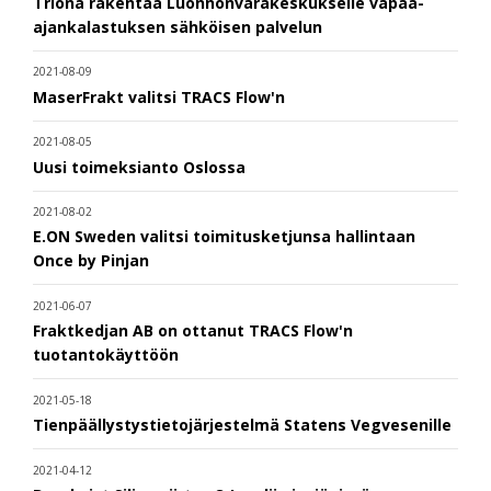
Triona rakentaa Luonnonvarakeskukselle vapaa-
ajankalastuksen sähköisen palvelun
2021-08-09
MaserFrakt valitsi TRACS Flow'n
2021-08-05
Uusi toimeksianto Oslossa
2021-08-02
E.ON Sweden valitsi toimitusketjunsa hallintaan
Once by Pinjan
2021-06-07
Fraktkedjan AB on ottanut TRACS Flow'n
tuotantokäyttöön
2021-05-18
Tienpäällystystietojärjestelmä Statens Vegvesenille
2021-04-12