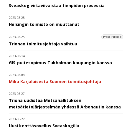
Sveaskog virtaviivaistaa tienpidon prosessia
2023-08-28
Helsingin toimisto on muuttanut
2023-08-25
Press release
Trionan toimitusjohtaja vaihtuu
2023-08-14
GIS-puitesopimus Tukholman kaupungin kanssa
2023-08-08
Mika Karjalaisesta Suomen toimitusjohtaja
2023-06-27
Triona uudistaa Metsähallituksen
metsätietojärjestelmän yhdessä Arbonautin kanssa
2023-06-22
Uusi kenttäsovellus Sveaskogilla