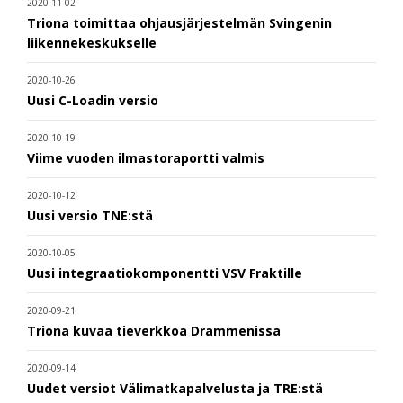
2020-11-02
Triona toimittaa ohjausjärjestelmän Svingenin
liikennekeskukselle
2020-10-26
Uusi C-Loadin versio
2020-10-19
Viime vuoden ilmastoraportti valmis
2020-10-12
Uusi versio TNE:stä
2020-10-05
Uusi integraatiokomponentti VSV Fraktille
2020-09-21
Triona kuvaa tieverkkoa Drammenissa
2020-09-14
Uudet versiot Välimatkapalvelusta ja TRE:stä