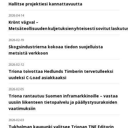
Hallitse projektiesi kannattavuutta
2026-04-14
Krönt vägval –
Metsäteollisuuden kuljetuksien yhteisesti sovitut laskut
2026-02-19
Skogsindustrierna kokoaa tiedon suojelluista
metsistä verkkoon
2026-02-12
Triona toivottaa Hedlunds Timberin tervetulleeksi
uudeksi C-Load asiakkaaksi
2026-02-05
Triona rantautuu Suomen inframarkkinoille – vastaa
uusiin liikenteen tietopalvelu ja päällystysurakoiden
vaatimuksiin
2026-02-03
Tukholman kaupunki valitsee Trionan TNE Editorin