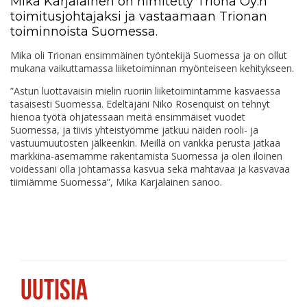
Mika Karjalainen on nimitetty Triona Oy:n
toimitusjohtajaksi ja vastaamaan Trionan
toiminnoista Suomessa.
Mika oli Trionan ensimmäinen työntekijä Suomessa ja on ollut
mukana vaikuttamassa liiketoiminnan myönteiseen kehitykseen.
”Astun luottavaisin mielin ruoriin liiketoimintamme kasvaessa
tasaisesti Suomessa. Edeltäjäni Niko Rosenquist on tehnyt
hienoa työtä ohjatessaan meitä ensimmäiset vuodet
Suomessa, ja tiivis yhteistyömme jatkuu näiden rooli- ja
vastuumuutosten jälkeenkin. Meillä on vankka perusta jatkaa
markkina-asemamme rakentamista Suomessa ja olen iloinen
voidessani olla johtamassa kasvua sekä mahtavaa ja kasvavaa
tiimiämme Suomessa”, Mika Karjalainen sanoo.
UUTISIA