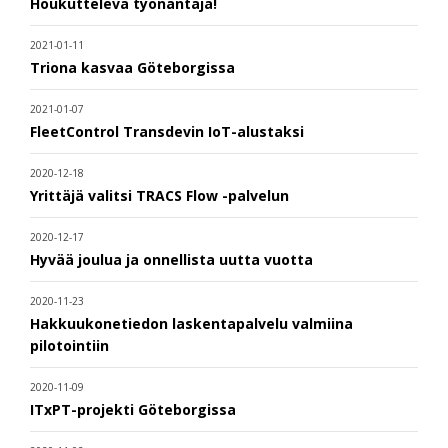
Houkutteleva työnantaja!
2021-01-11
Triona kasvaa Göteborgissa
2021-01-07
FleetControl Transdevin IoT-alustaksi
2020-12-18
Yrittäjä valitsi TRACS Flow -palvelun
2020-12-17
Hyvää joulua ja onnellista uutta vuotta
2020-11-23
Hakkuukonetiedon laskentapalvelu valmiina
pilotointiin
2020-11-09
ITxPT-projekti Göteborgissa