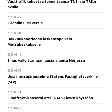
Västtrafik tehostaa toimintaansa TNE:n ja TRE:n
avulla
2020-05-25
C-loadin uusi versio
2020-05-18
Hakkuukonetiedon laskentapalvelu
Metsäkeskukselle
2020-05-11
Sinus valloittamaan uusia alueita Norjassa
2020-05-06
Uusi metsäjärjestelmä Statens Fastighetsverkille
(SFV)
2020-05-04
Sundfrakt-konserni otti TRACS Flow’n käyttöön
2020-04-27