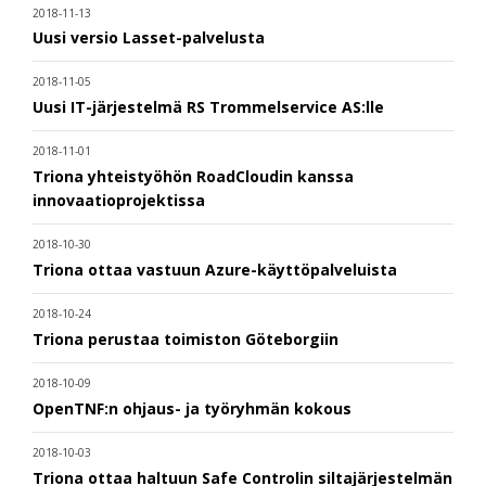
2018-11-13
Uusi versio Lasset-palvelusta
2018-11-05
Uusi IT-järjestelmä RS Trommelservice AS:lle
2018-11-01
Triona yhteistyöhön RoadCloudin kanssa
innovaatioprojektissa
2018-10-30
Triona ottaa vastuun Azure-käyttöpalveluista
2018-10-24
Triona perustaa toimiston Göteborgiin
2018-10-09
OpenTNF:n ohjaus- ja työryhmän kokous
2018-10-03
Triona ottaa haltuun Safe Controlin siltajärjestelmän