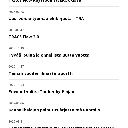
TRACS Flow käyttöön SWEROCKissa
2023-02-28
Uusi versio työmaalokikirjasta - TRA
2023-02-17
TRACS Flow 3.0
2022-12-19
Hyvää joulua ja onnellista uutta vuotta
2022-11-17
Tämän vuoden ilmastoraportti
2022-11-03
Eriwood valitsi Timber by Pinjan
2022-09-26
Kaapelikelojen palautusjärjestelmä Ruotsiin
2022-09-21