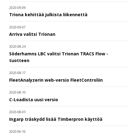
2020-09-09
Triona kehittää julkista liikennettä
2020-09-07
Arriva valitsi Trionan
2020-08-24
Söderhamns LBC valitsi Trionan TRACS Flow -
tuotteen
2020-08-17
FleetAnalyzerin web-versio FleetControliin
2020-08-10
C-Loadista uusi versio
2020-08-03
Ingarp träskydd lisää Timberpron käyttöä
2020-06-16