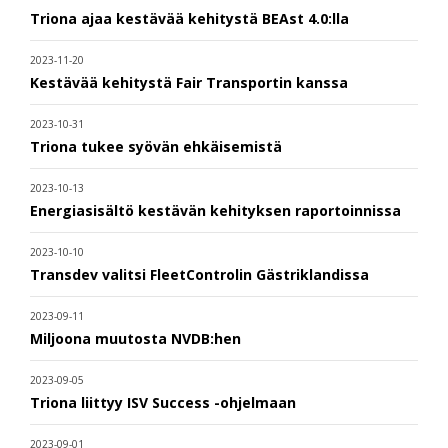
Triona ajaa kestävää kehitystä BEAst 4.0:lla
2023-11-20
Kestävää kehitystä Fair Transportin kanssa
2023-10-31
Triona tukee syövän ehkäisemistä
2023-10-13
Energiasisältö kestävän kehityksen raportoinnissa
2023-10-10
Transdev valitsi FleetControlin Gästriklandissa
2023-09-11
Miljoona muutosta NVDB:hen
2023-09-05
Triona liittyy ISV Success -ohjelmaan
2023-09-01