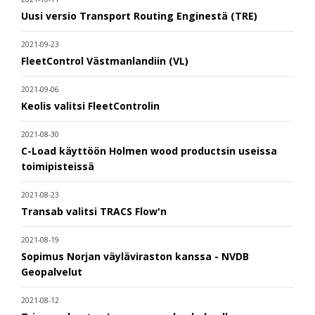
Uusi versio Transport Routing Enginestä (TRE)
2021-09-23
FleetControl Västmanlandiin (VL)
2021-09-06
Keolis valitsi FleetControlin
2021-08-30
C-Load käyttöön Holmen wood productsin useissa
toimipisteissä
2021-08-23
Transab valitsi TRACS Flow'n
2021-08-19
Sopimus Norjan väyläviraston kanssa - NVDB
Geopalvelut
2021-08-12