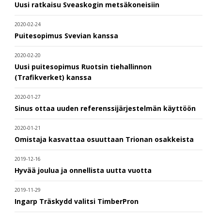
Uusi ratkaisu Sveaskogin metsäkoneisiin
2020-02-24
Puitesopimus Svevian kanssa
2020-02-20
Uusi puitesopimus Ruotsin tiehallinnon
(Trafikverket) kanssa
2020-01-27
Sinus ottaa uuden referenssijärjestelmän käyttöön
2020-01-21
Omistaja kasvattaa osuuttaan Trionan osakkeista
2019-12-16
Hyvää joulua ja onnellista uutta vuotta
2019-11-29
Ingarp Träskydd valitsi TimberPron