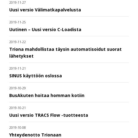
2019-11-27
Uusi versio Välimatkapalvelusta
2019-11-25
Uutinen – Uusi versio C-Loadista
2019-11-22
Triona mahdollistaa täysin automatisoidut suorat
lähetykset
2019-11-21
SINUS käyttöön oslossa
2019-10-29
BusAkuten hoitaa homman kotiin
2019-10-21
Uusi versio TRACS Flow -tuotteesta
2019-10-08
Yhteydenotto Trionaan