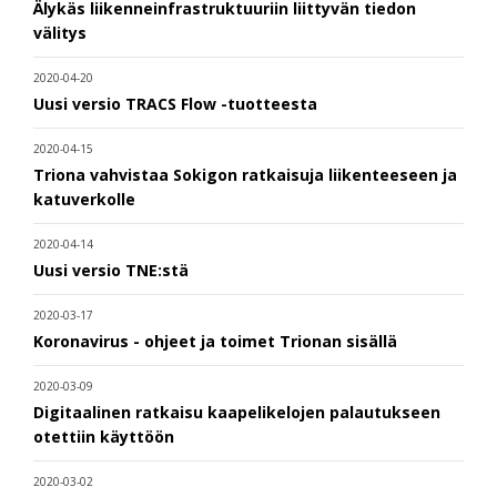
Älykäs liikenneinfrastruktuuriin liittyvän tiedon
välitys
2020-04-20
Uusi versio TRACS Flow -tuotteesta
2020-04-15
Triona vahvistaa Sokigon ratkaisuja liikenteeseen ja
katuverkolle
2020-04-14
Uusi versio TNE:stä
2020-03-17
Koronavirus - ohjeet ja toimet Trionan sisällä
2020-03-09
Digitaalinen ratkaisu kaapelikelojen palautukseen
otettiin käyttöön
2020-03-02