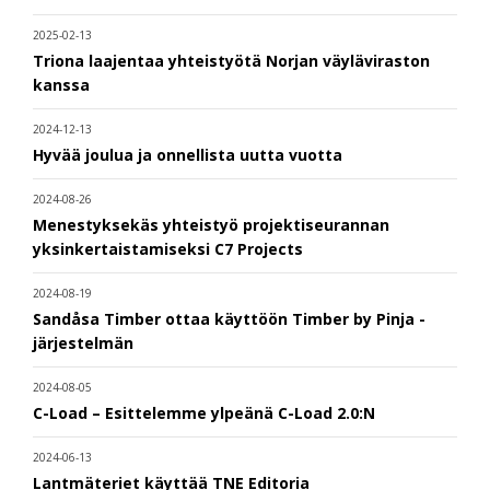
2025-02-13
Triona laajentaa yhteistyötä Norjan väyläviraston
kanssa
2024-12-13
Hyvää joulua ja onnellista uutta vuotta
2024-08-26
Menestyksekäs yhteistyö projektiseurannan
yksinkertaistamiseksi C7 Projects
2024-08-19
Sandåsa Timber ottaa käyttöön Timber by Pinja -
järjestelmän
2024-08-05
C-Load – Esittelemme ylpeänä C-Load 2.0:N
2024-06-13
Lantmäteriet käyttää TNE Editoria