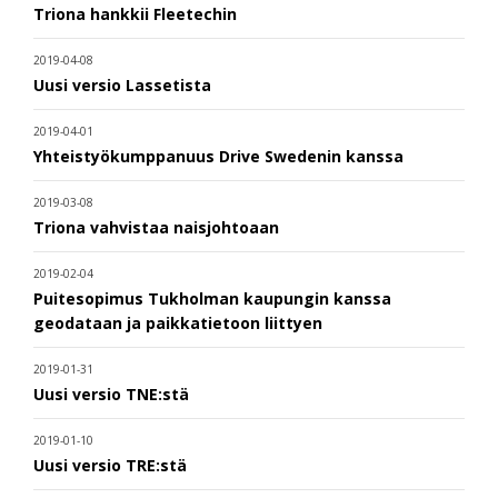
Triona hankkii Fleetechin
2019-04-08
Uusi versio Lassetista
2019-04-01
Yhteistyökumppanuus Drive Swedenin kanssa
2019-03-08
Triona vahvistaa naisjohtoaan
2019-02-04
Puitesopimus Tukholman kaupungin kanssa
geodataan ja paikkatietoon liittyen
2019-01-31
Uusi versio TNE:stä
2019-01-10
Uusi versio TRE:stä