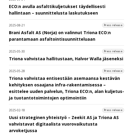
ECO:n avulla asfalttikuljetukset täydellisesti
hallintaan – suunnittelusta laskutukseen
2025-08-21
Press release
Brani Asfalt AS (Norja) on valinnut Triona ECO:n
parantamaan asfaltointisuunnitteluaan
2025-05-30
Press release
Triona vahvistaa hallitustaan, Halvor Walla jäseneksi
2025-05-28
Press release
Triona vahvistaa entisestään asemaansa kestävän
kehityksen osaajana infra-rakentamisessa –
esittelee uuden palvelun, Triona ECO:n, alan kuljetus-
ja tuotantotoimintojen optimointiin
2025-02-18
Press release
Uusi strateginen yhteistyö – Zeekit AS ja Triona AS
vahvistavat digitaalista vuorovaikutusta
arvoketjussa