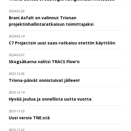
2024-02-20
Brani Asfalt on valinnut Trionan
projektinhallintaratkaisun toimittajaksi
2024-02-14
C7 Projectsin uusi saas-ratkaisu otettiin käyttöön
2024-02-07
Skogsåkarna valitsi TRACS Flow'n
2023-12-20
Triona-päivät onnistuivat jälleen!
2023-12-14
Hyvää joulua ja onnellista uutta vuotta
2023-11-23
Uusi versio TNE:stä
2023-11-22