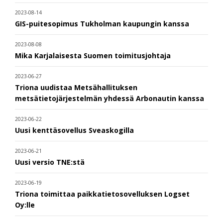
2023-08-14
GIS-puitesopimus Tukholman kaupungin kanssa
2023-08-08
Mika Karjalaisesta Suomen toimitusjohtaja
2023-06-27
Triona uudistaa Metsähallituksen
metsätietojärjestelmän yhdessä Arbonautin kanssa
2023-06-22
Uusi kenttäsovellus Sveaskogilla
2023-06-21
Uusi versio TNE:stä
2023-06-19
Triona toimittaa paikkatietosovelluksen Logset
Oy:lle