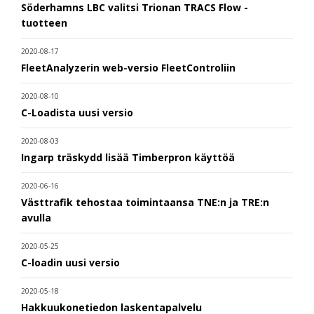
Söderhamns LBC valitsi Trionan TRACS Flow -
tuotteen
2020-08-17
FleetAnalyzerin web-versio FleetControliin
2020-08-10
C-Loadista uusi versio
2020-08-03
Ingarp träskydd lisää Timberpron käyttöä
2020-06-16
Västtrafik tehostaa toimintaansa TNE:n ja TRE:n
avulla
2020-05-25
C-loadin uusi versio
2020-05-18
Hakkuukonetiedon laskentapalvelu