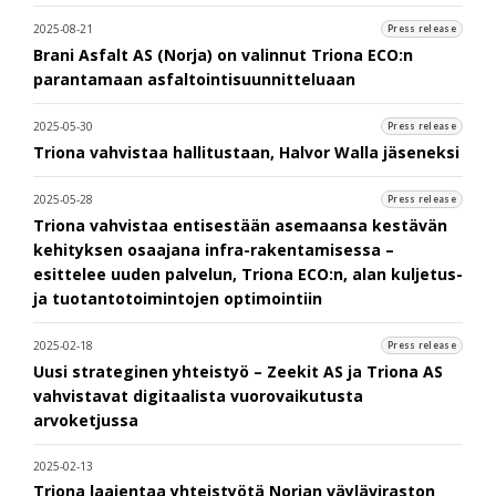
2025-08-21
Press release
Brani Asfalt AS (Norja) on valinnut Triona ECO:n
parantamaan asfaltointisuunnitteluaan
2025-05-30
Press release
Triona vahvistaa hallitustaan, Halvor Walla jäseneksi
2025-05-28
Press release
Triona vahvistaa entisestään asemaansa kestävän
kehityksen osaajana infra-rakentamisessa –
esittelee uuden palvelun, Triona ECO:n, alan kuljetus-
ja tuotantotoimintojen optimointiin
2025-02-18
Press release
Uusi strateginen yhteistyö – Zeekit AS ja Triona AS
vahvistavat digitaalista vuorovaikutusta
arvoketjussa
2025-02-13
Triona laajentaa yhteistyötä Norjan väyläviraston