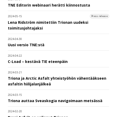
TNE Editorin webinaari herätti kiinnostusta
2024-05-15
Press release
Lena Ridström nimitettiin Trionan uudeksi
toimitusjohtajaksi
2024-04-30
Uusi versio TNE:stä
2024-04-22
C-Load – kestävä TIE eteenpäin
2024-03-21
Triona ja Arctic Asfalt yhteistyöhön vähentääkseen
asfaltin hiilijalanjälkeä
2024-03-15
Triona auttaa Sveaskogia navigoimaan metsässä
2024-02-20