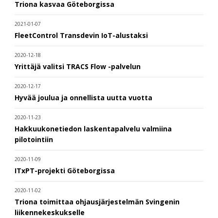
Triona kasvaa Göteborgissa
2021-01-07
FleetControl Transdevin IoT-alustaksi
2020-12-18
Yrittäjä valitsi TRACS Flow -palvelun
2020-12-17
Hyvää joulua ja onnellista uutta vuotta
2020-11-23
Hakkuukonetiedon laskentapalvelu valmiina
pilotointiin
2020-11-09
ITxPT-projekti Göteborgissa
2020-11-02
Triona toimittaa ohjausjärjestelmän Svingenin
liikennekeskukselle