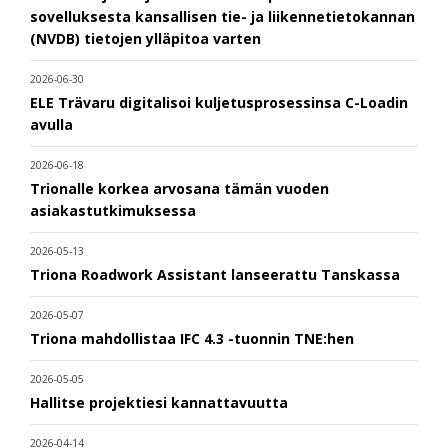
sovelluksesta kansallisen tie- ja liikennetietokannan
(NVDB) tietojen ylläpitoa varten
2026-06-30
ELE Trävaru digitalisoi kuljetusprosessinsa C-Loadin
avulla
2026-06-18
Trionalle korkea arvosana tämän vuoden
asiakastutkimuksessa
2026-05-13
Triona Roadwork Assistant lanseerattu Tanskassa
2026-05-07
Triona mahdollistaa IFC 4.3 -tuonnin TNE:hen
2026-05-05
Hallitse projektiesi kannattavuutta
2026-04-14