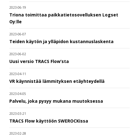
2023-06-19
Triona toimittaa paikkatietosovelluksen Logset
Oy:lle
2023-06-07
Teiden käytön ja ylläpidon kustannuslaskenta
2023-06-02
Uusi versio TRACS Flow’sta
2023-04-11
VR käynnistää lämmityksen etäyhteydellä
2023-04-05
Palvelu, joka pysyy mukana muutoksessa
2023-03-21
TRACS Flow käyttöön SWEROCKissa
2023-02-28