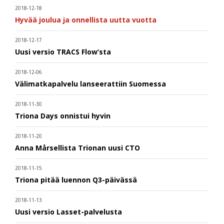
2018-12-18
Hyvää joulua ja onnellista uutta vuotta
2018-12-17
Uusi versio TRACS Flow’sta
2018-12-06
Välimatkapalvelu lanseerattiin Suomessa
2018-11-30
Triona Days onnistui hyvin
2018-11-20
Anna Mårsellista Trionan uusi CTO
2018-11-15
Triona pitää luennon Q3-päivässä
2018-11-13
Uusi versio Lasset-palvelusta