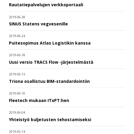
Rautatiepalvelujen verkkoportaali
2019-06-28
SINUS Statens vegvesenille
2019-06-24
Puitesopimus Atlas Logistikin kanssa
2019-06-18
Uusi versio TRACS Flow -järjestelmästä
2019-06-13
Triona osallistuu BIM-standardointiin
2019-06-10
Fleetech mukaan ITxPT:hen
2019-06-04
Yhteistyö kuljetusten tehostamiseksi
2019-05-14