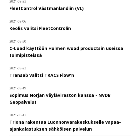
2021-09-23
FleetControl Västmanlandiin (VL)
2021-09-06
Keolis valitsi FleetControlin
2021-08-30
C-Load käyttöön Holmen wood productsin useissa
toimipisteissä
2021-08-23
Transab valitsi TRACS Flow'n
2021-08-19
Sopimus Norjan väyläviraston kanssa - NVDB
Geopalvelut
2021-08-12
Triona rakentaa Luonnonvarakeskukselle vapaa-
ajankalastuksen sähköisen palvelun