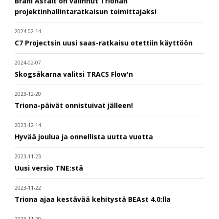
Brani Asfalt on valinnut Trionan
projektinhallintaratkaisun toimittajaksi
2024-02-14
C7 Projectsin uusi saas-ratkaisu otettiin käyttöön
2024-02-07
Skogsåkarna valitsi TRACS Flow'n
2023-12-20
Triona-päivät onnistuivat jälleen!
2023-12-14
Hyvää joulua ja onnellista uutta vuotta
2023-11-23
Uusi versio TNE:stä
2023-11-22
Triona ajaa kestävää kehitystä BEAst 4.0:lla