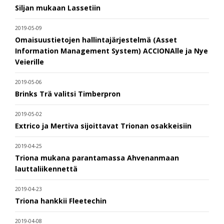
Siljan mukaan Lassetiin
2019-05-09
Omaisuustietojen hallintajärjestelmä (Asset
Information Management System) ACCIONAlle ja Nye
Veierille
2019-05-06
Brinks Trä valitsi Timberpron
2019-05-02
Extrico ja Mertiva sijoittavat Trionan osakkeisiin
2019-04-25
Triona mukana parantamassa Ahvenanmaan
lauttaliikennettä
2019-04-23
Triona hankkii Fleetechin
2019-04-08