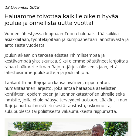
18 December 2018
Haluamme toivottaa kaikille oikein hyvää
joulua ja onnellista uutta vuotta!
Vuoden lähestyessä loppuaan Triona haluaa kiittää kaikkia
asiakkaitaan, työntekijöitään ja kumppaneitaan jännittävästä ja
antoisasta vuodesta!
Joulun aikaan on tärkeää edistää inhimillisempää ja
kestävämpää yhteiskuntaa. Siksi olemme päättäneet lahjoittaa
rahaa Lääkäreille Ilman Rajoja -järjestölle sen sijaan, että
lähettäisimme joulukortteja ja joululahjoja.
Lääkärit Ilman Rajoja on kansainvälinen, riippumaton,
humanitaarinen järjestö, joka antaa hätäapua aseellisten
konfliktien, epidemioiden ja luonnonkatastrofien uhreille sekä
ihmisille, joilla ei ole pääsyä terveydenhuoltoon. Lääkärit Ilman
Rajoja auttaa ihmisiä etnisestä taustasta, uskonnosta,
sukupuolesta tai poliittisesta vakaumuksesta riippumatta.