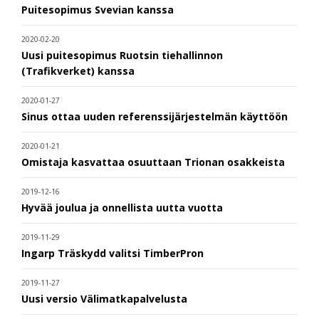
Puitesopimus Svevian kanssa
2020-02-20
Uusi puitesopimus Ruotsin tiehallinnon
(Trafikverket) kanssa
2020-01-27
Sinus ottaa uuden referenssijärjestelmän käyttöön
2020-01-21
Omistaja kasvattaa osuuttaan Trionan osakkeista
2019-12-16
Hyvää joulua ja onnellista uutta vuotta
2019-11-29
Ingarp Träskydd valitsi TimberPron
2019-11-27
Uusi versio Välimatkapalvelusta