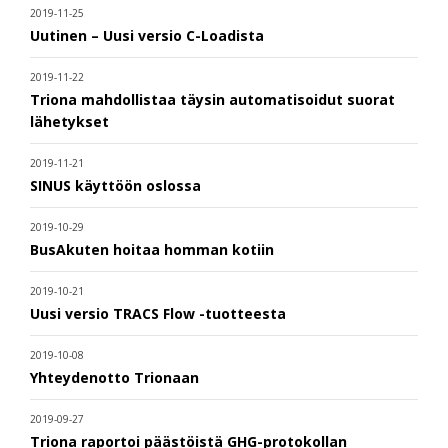
2019-11-25
Uutinen – Uusi versio C-Loadista
2019-11-22
Triona mahdollistaa täysin automatisoidut suorat
lähetykset
2019-11-21
SINUS käyttöön oslossa
2019-10-29
BusAkuten hoitaa homman kotiin
2019-10-21
Uusi versio TRACS Flow -tuotteesta
2019-10-08
Yhteydenotto Trionaan
2019-09-27
Triona raportoi päästöistä GHG-protokollan