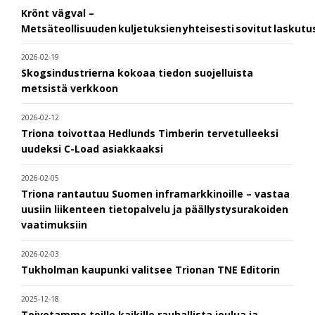
Krönt vägval –
Metsäteollisuuden kuljetuksien yhteisesti sovitut laskut
2026-02-19
Skogsindustrierna kokoaa tiedon suojelluista
metsistä verkkoon
2026-02-12
Triona toivottaa Hedlunds Timberin tervetulleeksi
uudeksi C-Load asiakkaaksi
2026-02-05
Triona rantautuu Suomen inframarkkinoille – vastaa
uusiin liikenteen tietopalvelu ja päällystysurakoiden
vaatimuksiin
2026-02-03
Tukholman kaupunki valitsee Trionan TNE Editorin
2025-12-18
Toivotamme teille kaikille rauhallista joulua ja