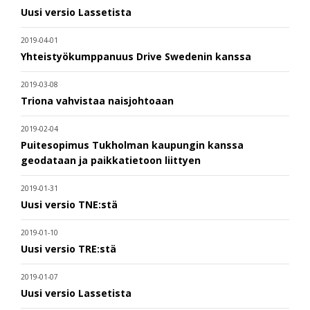
Uusi versio Lassetista
2019-04-01
Yhteistyökumppanuus Drive Swedenin kanssa
2019-03-08
Triona vahvistaa naisjohtoaan
2019-02-04
Puitesopimus Tukholman kaupungin kanssa
geodataan ja paikkatietoon liittyen
2019-01-31
Uusi versio TNE:stä
2019-01-10
Uusi versio TRE:stä
2019-01-07
Uusi versio Lassetista