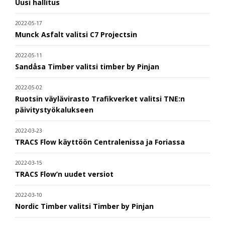
Uusi hallitus
2022-05-17
Munck Asfalt valitsi C7 Projectsin
2022-05-11
Sandåsa Timber valitsi timber by Pinjan
2022-05-02
Ruotsin väylävirasto Trafikverket valitsi TNE:n
päivitystyökalukseen
2022-03-23
TRACS Flow käyttöön Centralenissa ja Foriassa
2022-03-15
TRACS Flow’n uudet versiot
2022-03-10
Nordic Timber valitsi Timber by Pinjan