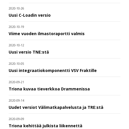
2020-10-26
Uusi C-Loadin versio
2020-10-19
Viime vuoden ilmastoraportti valmis
2020-10-12
Uusi versio TNE:stä
2020-10-05
Uusi integraatiokomponentti VSV Fraktille
2020-09-21
Triona kuvaa tieverkkoa Drammenissa
2020-09-14
Uudet versiot Välimatkapalvelusta ja TRE:stä
2020-09-09
Triona kehittää julkista liikennettä