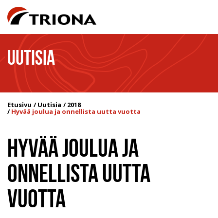
UUTISIA
Etusivu
Uutisia
2018
Hyvää joulua ja onnellista uutta vuotta
HYVÄÄ JOULUA JA
ONNELLISTA UUTTA
VUOTTA