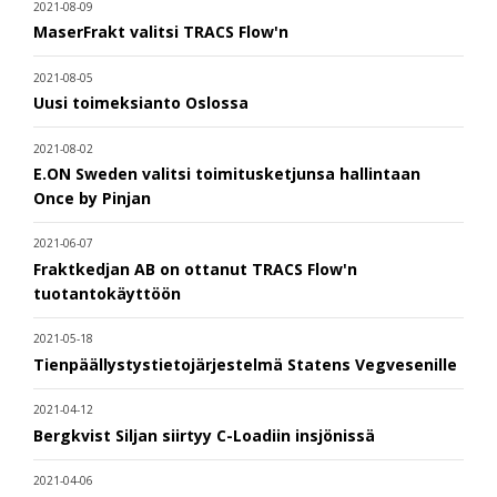
2021-08-09
MaserFrakt valitsi TRACS Flow'n
2021-08-05
Uusi toimeksianto Oslossa
2021-08-02
E.ON Sweden valitsi toimitusketjunsa hallintaan
Once by Pinjan
2021-06-07
Fraktkedjan AB on ottanut TRACS Flow'n
tuotantokäyttöön
2021-05-18
Tienpäällystystietojärjestelmä Statens Vegvesenille
2021-04-12
Bergkvist Siljan siirtyy C-Loadiin insjönissä
2021-04-06