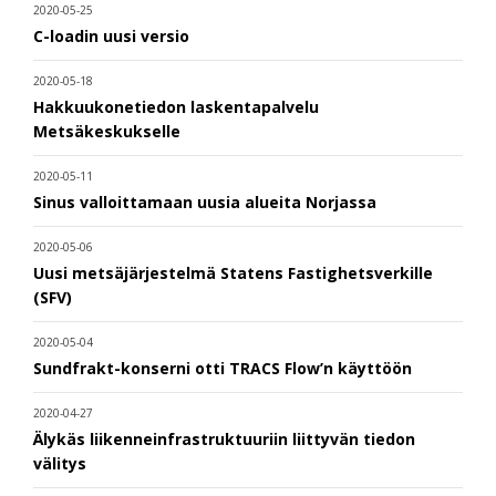
2020-05-25
C-loadin uusi versio
2020-05-18
Hakkuukonetiedon laskentapalvelu
Metsäkeskukselle
2020-05-11
Sinus valloittamaan uusia alueita Norjassa
2020-05-06
Uusi metsäjärjestelmä Statens Fastighetsverkille
(SFV)
2020-05-04
Sundfrakt-konserni otti TRACS Flow’n käyttöön
2020-04-27
Älykäs liikenneinfrastruktuuriin liittyvän tiedon
välitys