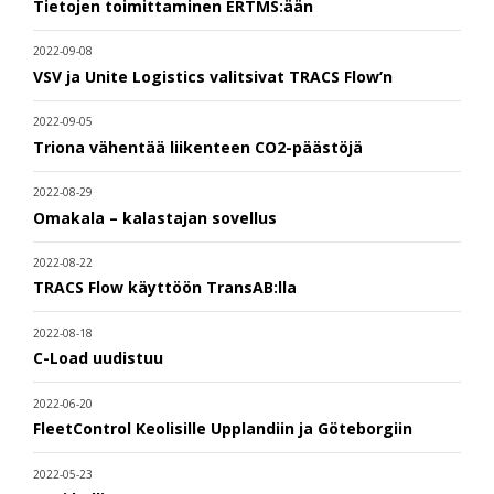
Tietojen toimittaminen ERTMS:ään
2022-09-08
VSV ja Unite Logistics valitsivat TRACS Flow’n
2022-09-05
Triona vähentää liikenteen CO2-päästöjä
2022-08-29
Omakala – kalastajan sovellus
2022-08-22
TRACS Flow käyttöön TransAB:lla
2022-08-18
C-Load uudistuu
2022-06-20
FleetControl Keolisille Upplandiin ja Göteborgiin
2022-05-23