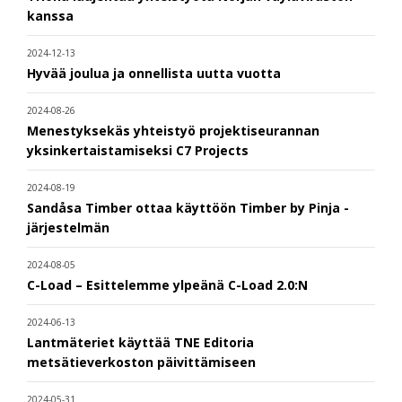
kanssa
2024-12-13
Hyvää joulua ja onnellista uutta vuotta
2024-08-26
Menestyksekäs yhteistyö projektiseurannan
yksinkertaistamiseksi C7 Projects
2024-08-19
Sandåsa Timber ottaa käyttöön Timber by Pinja -
järjestelmän
2024-08-05
C-Load – Esittelemme ylpeänä C-Load 2.0:N
2024-06-13
Lantmäteriet käyttää TNE Editoria
metsätieverkoston päivittämiseen
2024-05-31