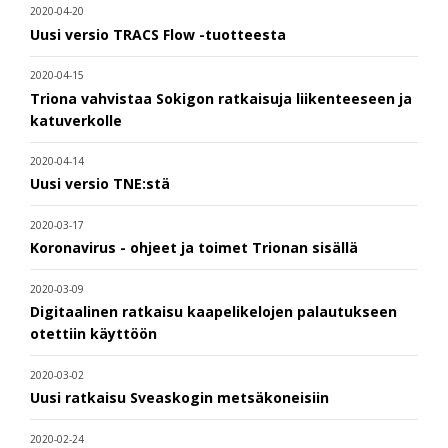
2020-04-20
Uusi versio TRACS Flow -tuotteesta
2020-04-15
Triona vahvistaa Sokigon ratkaisuja liikenteeseen ja
katuverkolle
2020-04-14
Uusi versio TNE:stä
2020-03-17
Koronavirus - ohjeet ja toimet Trionan sisällä
2020-03-09
Digitaalinen ratkaisu kaapelikelojen palautukseen
otettiin käyttöön
2020-03-02
Uusi ratkaisu Sveaskogin metsäkoneisiin
2020-02-24