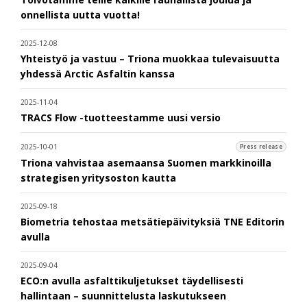
onnellista uutta vuotta!
2025-12-08
Yhteistyö ja vastuu – Triona muokkaa tulevaisuutta
yhdessä Arctic Asfaltin kanssa
2025-11-04
TRACS Flow -tuotteestamme uusi versio
2025-10-01
Press release
Triona vahvistaa asemaansa Suomen markkinoilla
strategisen yritysoston kautta
2025-09-18
Biometria tehostaa metsätiepäivityksiä TNE Editorin
avulla
2025-09-04
ECO:n avulla asfalttikuljetukset täydellisesti
hallintaan – suunnittelusta laskutukseen