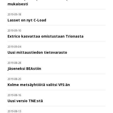
mukaisesti
2019-09-18
Lasset on nyt C-Load
2019-09-10
Extrico kasvattaa omistustaan Trionasta
2019-09-04
Uusi mittaustiedon tietovarasto
2019-08-28
Jäseneksi BEAstiin
2019-08-20
Kolme metsäyhtiötä valitsi VFS:än
2019-08-16
Uusi versio TNE:stä
2019-08-13