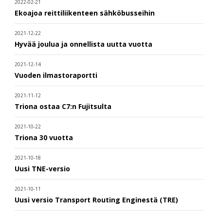
2022-02-21
Ekoajoa reittiliikenteen sähköbusseihin
2021-12-22
Hyvää joulua ja onnellista uutta vuotta
2021-12-14
Vuoden ilmastoraportti
2021-11-12
Triona ostaa C7:n Fujitsulta
2021-10-22
Triona 30 vuotta
2021-10-18
Uusi TNE-versio
2021-10-11
Uusi versio Transport Routing Enginestä (TRE)