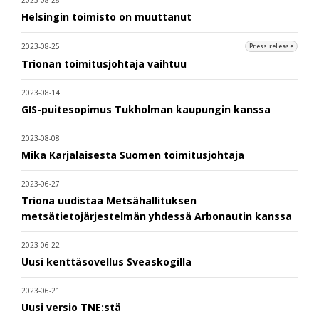
2023-08-28
Helsingin toimisto on muuttanut
2023-08-25
Press release
Trionan toimitusjohtaja vaihtuu
2023-08-14
GIS-puitesopimus Tukholman kaupungin kanssa
2023-08-08
Mika Karjalaisesta Suomen toimitusjohtaja
2023-06-27
Triona uudistaa Metsähallituksen
metsätietojärjestelmän yhdessä Arbonautin kanssa
2023-06-22
Uusi kenttäsovellus Sveaskogilla
2023-06-21
Uusi versio TNE:stä