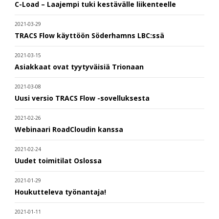
C-Load – Laajempi tuki kestävälle liikenteelle
2021-03-29
TRACS Flow käyttöön Söderhamns LBC:ssä
2021-03-15
Asiakkaat ovat tyytyväisiä Trionaan
2021-03-08
Uusi versio TRACS Flow -sovelluksesta
2021-02-26
Webinaari RoadCloudin kanssa
2021-02-24
Uudet toimitilat Oslossa
2021-01-29
Houkutteleva työnantaja!
2021-01-11