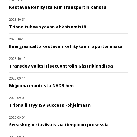
2023-11-20
Kestävää kehitystä Fair Transportin kanssa
2023-10-31
Triona tukee syövän ehkäisemistä
2023-10-13
Energiasisältö kestävän kehityksen raportoinnissa
2023-10-10
Transdev valitsi FleetControlin Gästriklandissa
2023-09-11
Miljoona muutosta NVDB:hen
2023-09-05
Triona liittyy ISV Success -ohjelmaan
2023-09-01
Sveaskog virtaviivaistaa tienpidon prosessia