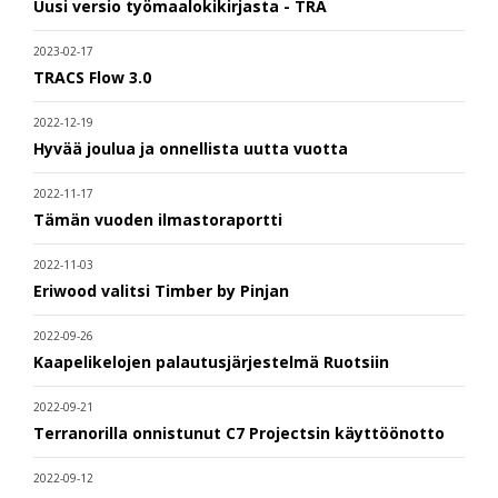
Uusi versio työmaalokikirjasta - TRA
2023-02-17
TRACS Flow 3.0
2022-12-19
Hyvää joulua ja onnellista uutta vuotta
2022-11-17
Tämän vuoden ilmastoraportti
2022-11-03
Eriwood valitsi Timber by Pinjan
2022-09-26
Kaapelikelojen palautusjärjestelmä Ruotsiin
2022-09-21
Terranorilla onnistunut C7 Projectsin käyttöönotto
2022-09-12