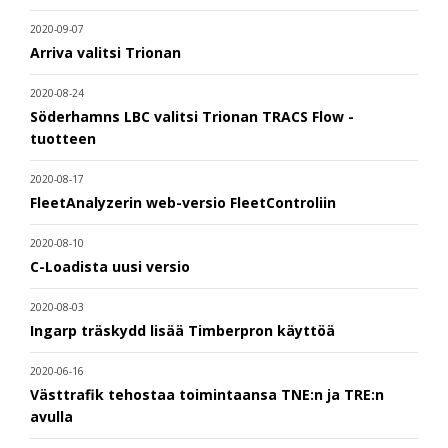
2020-09-07
Arriva valitsi Trionan
2020-08-24
Söderhamns LBC valitsi Trionan TRACS Flow -
tuotteen
2020-08-17
FleetAnalyzerin web-versio FleetControliin
2020-08-10
C-Loadista uusi versio
2020-08-03
Ingarp träskydd lisää Timberpron käyttöä
2020-06-16
Västtrafik tehostaa toimintaansa TNE:n ja TRE:n
avulla