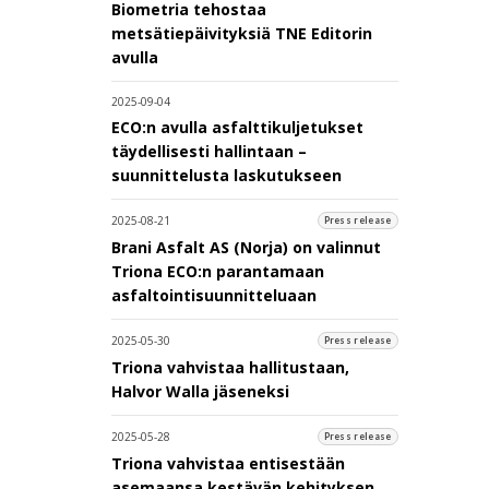
Biometria tehostaa
metsätiepäivityksiä TNE Editorin
avulla
2025-09-04
ECO:n avulla asfalttikuljetukset
täydellisesti hallintaan –
suunnittelusta laskutukseen
2025-08-21
Press release
Brani Asfalt AS (Norja) on valinnut
Triona ECO:n parantamaan
asfaltointisuunnitteluaan
2025-05-30
Press release
Triona vahvistaa hallitustaan,
Halvor Walla jäseneksi
2025-05-28
Press release
Triona vahvistaa entisestään
asemaansa kestävän kehityksen