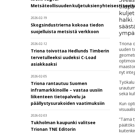
Metsäteollisuuden kuljetuksien yhteisesti sovi
tilap
kulje
2026-02-19
halki.
Skogsindustrierna kokoaa tiedon
säästä
suojelluista metsistä verkkoon
ympär
Triona 
2026-02-12
uuden to
Triona toivottaa Hedlunds Timberin
geometri
tervetulleeksi uudeksi C-Load
optimoid
asiakkaaksi
maaston 
nyt inte
2026-02-05
Työkalu
Triona rantautuu Suomen
urautum
inframarkkinoille – vastaa uusiin
sekä kult
liikenteen tietopalvelu ja
päällystysurakoiden vaatimuksiin
Kun opti
visuaali
2026-02-03
”Tämä t
Tukholman kaupunki valitsee
päätöks
Trionan TNE Editorin
kuitenki