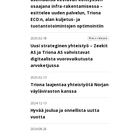
osaajana infra-rakentamisessa –
esittelee uuden palvelun, Triona
ECO:n, alan kuljetus- ja
tuotantotoimintojen optimointiin
2025-02-18
Press release
Uusi strateginen yhteistyö – Zeekit
AS ja Triona AS vahvistavat
digitaalista vuorovaikutusta
arvoketjussa
2025-02-13
Triona laajentaa yhteistyötä Norjan
väyläviraston kanssa
2024-12-13
Hyvää joulua ja onnellista uutta
vuotta
2024-08-26