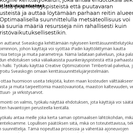
tut laskutusperusteet
äisistä puunkeräyspisteistä että puutavaran
tusteistä ja auttaa löytämään parhaan reitin aluee
 Optimaalisella suunnittelulla metsäteollisuus voi
ä suuria määriä resursseja niin rahallisesti kuin
istövaikutuksellisestikin.
on auttanut Sveaskogia kehittämään nykyiseen kenttäsuunnittelutyök
iminnon, johon käyttäjä voi syöttää iPadin käyttöliittymän kautta
sia tietoja ja muita parametreja. Nämä ladataan palveluun, joka pal
un ehdotuksen sekä väliaikaisista puunkeräyspisteistä että parhaasta 
halki. Työkalu käyttää Creative Optimizationin Timbertrail-palvelua, 
groitu Sveaskogin omaan kenttäsuunnittelujärjestelmään.
 ottaa huomioon useita tekijöitä, kuten maan kosteuden välttääksee
ista ja muita tarpeettomia maastovaurioita, maaston kaltevuuden, ve
tuuri- ja virkistysarvot.
mointi on valmis, työkalu näyttää ehdotuksen, jota käyttäjä voi säät
sten havaintojen perusteella kentällä.
yökalu antaa meille joka kerta saman optimaalisen lähtökohdan, mik
entekoamme. Lopullisen päätöksen siitä, mikä on toteutettavissa, te
n suunnittelija. Tämä nopeuttaa prosessia ja vähentää ajoneuvojen