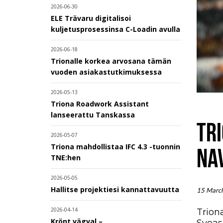
2026-06-30
ELE Trävaru digitalisoi
kuljetusprosessinsa C-Loadin avulla
2026-06-18
Trionalle korkea arvosana tämän
vuoden asiakastutkimuksessa
2026-05-13
Triona Roadwork Assistant
lanseerattu Tanskassa
TR
2026-05-07
Triona mahdollistaa IFC 4.3 -tuonnin
NA
TNE:hen
2026-05-05
Hallitse projektiesi kannattavuutta
15 Marc
2026-04-14
Trion
Krönt vägval –
Sveas