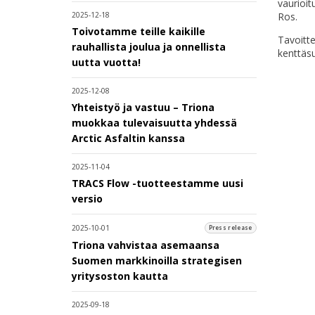
vaurioit
Ros.
2025-12-18
Toivotamme teille kaikille
Tavoitte
rauhallista joulua ja onnellista
kenttäsu
uutta vuotta!
2025-12-08
Yhteistyö ja vastuu – Triona
muokkaa tulevaisuutta yhdessä
Arctic Asfaltin kanssa
2025-11-04
TRACS Flow -tuotteestamme uusi
versio
2025-10-01
Press release
Triona vahvistaa asemaansa
Suomen markkinoilla strategisen
yritysoston kautta
2025-09-18