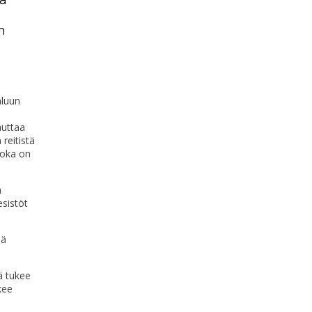
n
aluun
auttaa
reitistä
joka on
n
sistöt
ää
ä tukee
kee