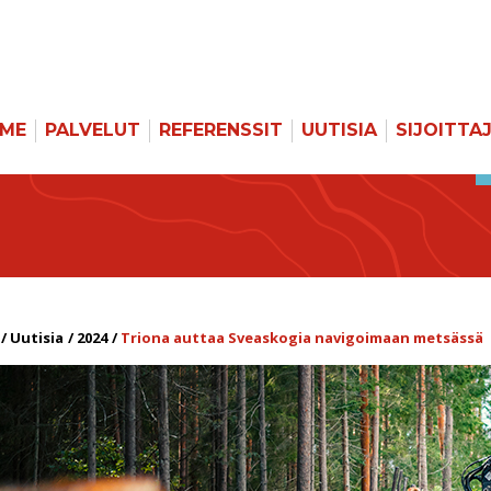
MME
PALVELUT
REFERENSSIT
UUTISIA
SIJOITTA
Uutisia
2024
Triona auttaa Sveaskogia navigoimaan metsässä