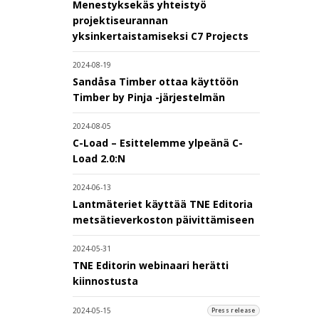
Menestyksekäs yhteistyö
projektiseurannan
yksinkertaistamiseksi C7 Projects
2024-08-19
Sandåsa Timber ottaa käyttöön
Timber by Pinja -järjestelmän
2024-08-05
C-Load – Esittelemme ylpeänä C-
Load 2.0:N
2024-06-13
Lantmäteriet käyttää TNE Editoria
metsätieverkoston päivittämiseen
2024-05-31
TNE Editorin webinaari herätti
kiinnostusta
2024-05-15
Press release