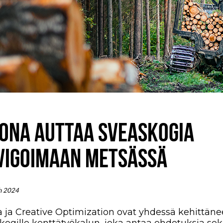
IONA AUTTAA SVEASKOGIA
VIGOIMAAN METSÄSSÄ
h 2024
a ja Creative Optimization ovat yhdessä kehittäne
kogille kenttätyökalun, joka antaa ehdotuksia se