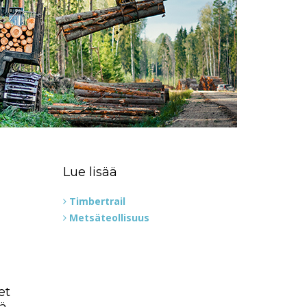
Lue lisää
Timbertrail
Metsäteollisuus
et
kä