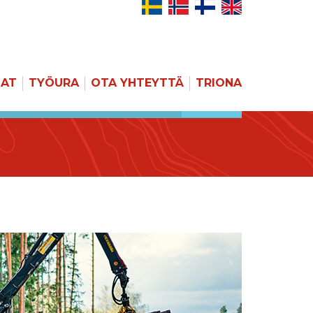
JAT
TYÖURA
OTA YHTEYTTÄ
TRIONA
HAKU