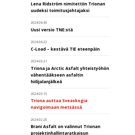
Lena Ridström nimitettiin Trionan
uudeksi toimitusjohtajaksi
2024-04-30
Uusi versio TNE:stä
2024-04-22
C-Load – kestävä TIE eteenpäin
2024-03-21
Triona ja Arctic Asfalt yhteistyöhön
vähentääkseen asfaltin
hiilijalanjälkeä
2024-03-15
Triona auttaa Sveaskogia
navigoimaan metsässä
2024-02-20
Brani Asfalt on valinnut Trionan
projektinhallintaratkaisun