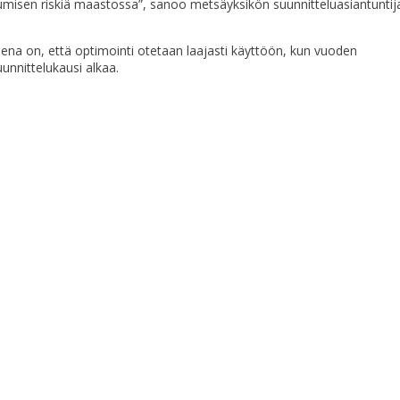
umisen riskiä maastossa”, sanoo metsäyksikön suunnitteluasiantuntij
ena on, että optimointi otetaan laajasti käyttöön, kun vuoden
unnittelukausi alkaa.