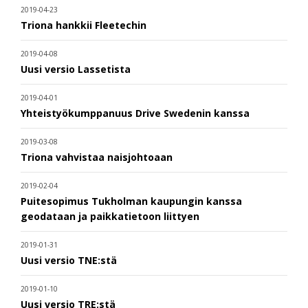
2019-04-23
Triona hankkii Fleetechin
2019-04-08
Uusi versio Lassetista
2019-04-01
Yhteistyökumppanuus Drive Swedenin kanssa
2019-03-08
Triona vahvistaa naisjohtoaan
2019-02-04
Puitesopimus Tukholman kaupungin kanssa
geodataan ja paikkatietoon liittyen
2019-01-31
Uusi versio TNE:stä
2019-01-10
Uusi versio TRE:stä