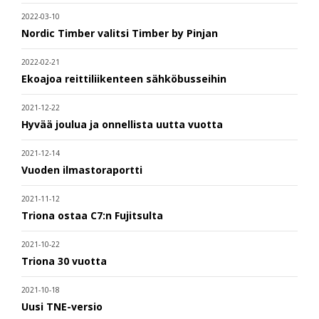
2022-03-10
Nordic Timber valitsi Timber by Pinjan
2022-02-21
Ekoajoa reittiliikenteen sähköbusseihin
2021-12-22
Hyvää joulua ja onnellista uutta vuotta
2021-12-14
Vuoden ilmastoraportti
2021-11-12
Triona ostaa C7:n Fujitsulta
2021-10-22
Triona 30 vuotta
2021-10-18
Uusi TNE-versio