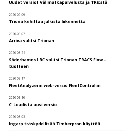
Uudet versiot Välimatkapalvelusta ja TRE:stä
2020-09-09
Triona kehittää julkista liikennettä
2020-09-07
Arriva valitsi Trionan
2020-08-24
Söderhamns LBC valitsi Trionan TRACS Flow -
tuotteen
2020-08-17
FleetAnalyzerin web-versio FleetControliin
2020-08-10
C-Loadista uusi versio
2020-08-03
Ingarp träskydd lisää Timberpron käyttöä