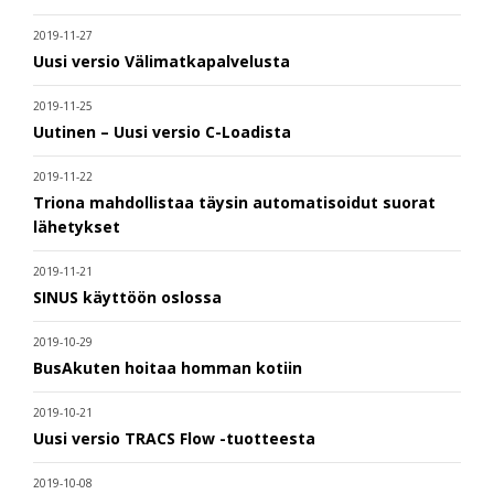
2019-11-27
Uusi versio Välimatkapalvelusta
2019-11-25
Uutinen – Uusi versio C-Loadista
2019-11-22
Triona mahdollistaa täysin automatisoidut suorat
lähetykset
2019-11-21
SINUS käyttöön oslossa
2019-10-29
BusAkuten hoitaa homman kotiin
2019-10-21
Uusi versio TRACS Flow -tuotteesta
2019-10-08