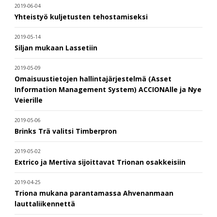
2019-06-04
Yhteistyö kuljetusten tehostamiseksi
2019-05-14
Siljan mukaan Lassetiin
2019-05-09
Omaisuustietojen hallintajärjestelmä (Asset
Information Management System) ACCIONAlle ja Nye
Veierille
2019-05-06
Brinks Trä valitsi Timberpron
2019-05-02
Extrico ja Mertiva sijoittavat Trionan osakkeisiin
2019-04-25
Triona mukana parantamassa Ahvenanmaan
lauttaliikennettä