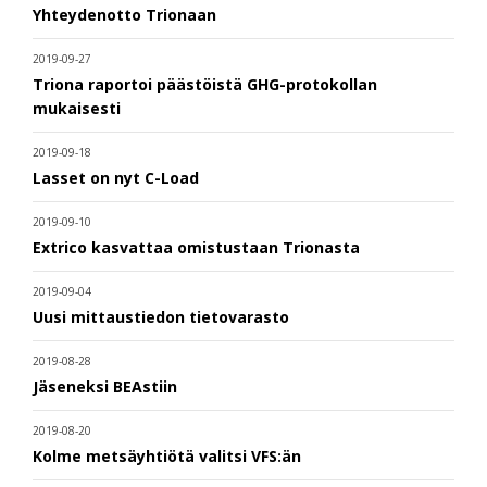
Yhteydenotto Trionaan
2019-09-27
Triona raportoi päästöistä GHG-protokollan
mukaisesti
2019-09-18
Lasset on nyt C-Load
2019-09-10
Extrico kasvattaa omistustaan Trionasta
2019-09-04
Uusi mittaustiedon tietovarasto
2019-08-28
Jäseneksi BEAstiin
2019-08-20
Kolme metsäyhtiötä valitsi VFS:än