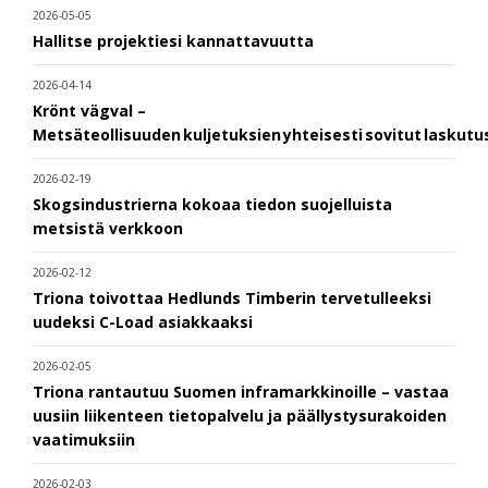
2026-05-05
Hallitse projektiesi kannattavuutta
2026-04-14
Krönt vägval –
Metsäteollisuuden kuljetuksien yhteisesti sovitut laskut
2026-02-19
Skogsindustrierna kokoaa tiedon suojelluista
metsistä verkkoon
2026-02-12
Triona toivottaa Hedlunds Timberin tervetulleeksi
uudeksi C-Load asiakkaaksi
2026-02-05
Triona rantautuu Suomen inframarkkinoille – vastaa
uusiin liikenteen tietopalvelu ja päällystysurakoiden
vaatimuksiin
2026-02-03