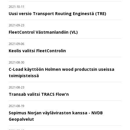
2021-10-11
Uusi versio Transport Routing Enginestä (TRE)
2021-09-23
FleetControl Västmanlandiin (VL)
2021-09-06
Keolis valitsi FleetControlin
2021-08-30
C-Load käyttöön Holmen wood productsin useissa
toimipisteissä
2021-08-23
Transab valitsi TRACS Flow'n
2021-08-19
Sopimus Norjan väyläviraston kanssa - NVDB
Geopalvelut