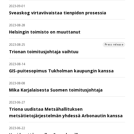
2023-09-01
Sveaskog virtaviivaistaa tienpidon prosessia
2023-08-28
Helsingin toimisto on muuttanut
2023-08-25
Press release
Trionan toimitusjohtaja vaihtuu
2023-08-14
GIS-puitesopimus Tukholman kaupungin kanssa
2023-08-08
Mika Karjalaisesta Suomen toimitusjohtaja
2023-06-27
Triona uudistaa Metsähallituksen
metsätietojärjestelmän yhdessä Arbonautin kanssa
2023-06-22