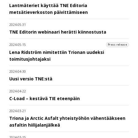
Lantmäteriet käyttää TNE Editoria
metsätieverkoston päivittämiseen
2024-05-31
TNE Editorin webinaari herätti kiinnostusta
2024-05-15
Press release
Lena Ridström nimitettiin Trionan uudeksi
toimitusjohtajaksi
2024-04-30
Uusi versio TNE:stä
2024-04-22
C-Load – kestävä TIE eteenpäin
2024-03-21
Triona ja Arctic Asfalt yhteistyöhön vähentääkseen
asfaltin hiilijalanjälkeä
2024-03-15