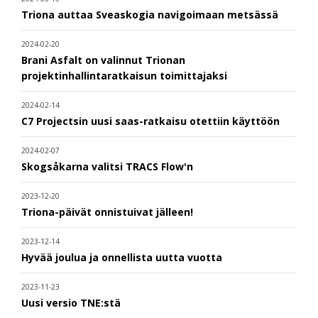
Triona auttaa Sveaskogia navigoimaan metsässä
2024-02-20
Brani Asfalt on valinnut Trionan
projektinhallintaratkaisun toimittajaksi
2024-02-14
C7 Projectsin uusi saas-ratkaisu otettiin käyttöön
2024-02-07
Skogsåkarna valitsi TRACS Flow'n
2023-12-20
Triona-päivät onnistuivat jälleen!
2023-12-14
Hyvää joulua ja onnellista uutta vuotta
2023-11-23
Uusi versio TNE:stä