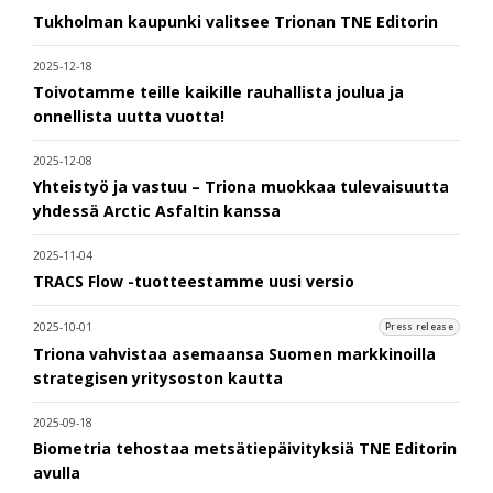
Tukholman kaupunki valitsee Trionan TNE Editorin
2025-12-18
Toivotamme teille kaikille rauhallista joulua ja
onnellista uutta vuotta!
2025-12-08
Yhteistyö ja vastuu – Triona muokkaa tulevaisuutta
yhdessä Arctic Asfaltin kanssa
2025-11-04
TRACS Flow -tuotteestamme uusi versio
2025-10-01
Press release
Triona vahvistaa asemaansa Suomen markkinoilla
strategisen yritysoston kautta
2025-09-18
Biometria tehostaa metsätiepäivityksiä TNE Editorin
avulla