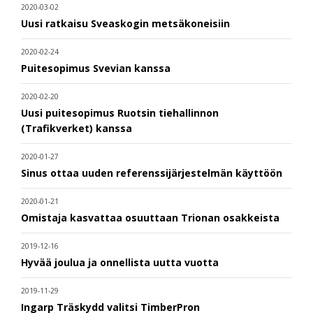
2020-03-02
Uusi ratkaisu Sveaskogin metsäkoneisiin
2020-02-24
Puitesopimus Svevian kanssa
2020-02-20
Uusi puitesopimus Ruotsin tiehallinnon
(Trafikverket) kanssa
2020-01-27
Sinus ottaa uuden referenssijärjestelmän käyttöön
2020-01-21
Omistaja kasvattaa osuuttaan Trionan osakkeista
2019-12-16
Hyvää joulua ja onnellista uutta vuotta
2019-11-29
Ingarp Träskydd valitsi TimberPron