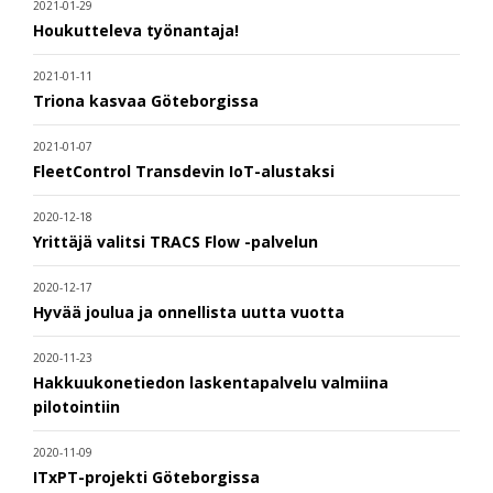
2021-01-29
Houkutteleva työnantaja!
2021-01-11
Triona kasvaa Göteborgissa
2021-01-07
FleetControl Transdevin IoT-alustaksi
2020-12-18
Yrittäjä valitsi TRACS Flow -palvelun
2020-12-17
Hyvää joulua ja onnellista uutta vuotta
2020-11-23
Hakkuukonetiedon laskentapalvelu valmiina
pilotointiin
2020-11-09
ITxPT-projekti Göteborgissa