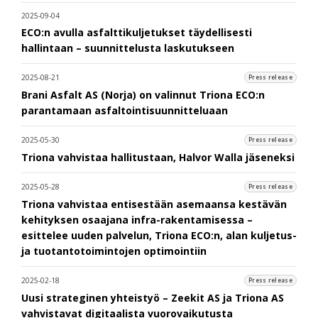
2025-09-04
ECO:n avulla asfalttikuljetukset täydellisesti
hallintaan – suunnittelusta laskutukseen
2025-08-21
Press release
Brani Asfalt AS (Norja) on valinnut Triona ECO:n
parantamaan asfaltointisuunnitteluaan
2025-05-30
Press release
Triona vahvistaa hallitustaan, Halvor Walla jäseneksi
2025-05-28
Press release
Triona vahvistaa entisestään asemaansa kestävän
kehityksen osaajana infra-rakentamisessa –
esittelee uuden palvelun, Triona ECO:n, alan kuljetus-
ja tuotantotoimintojen optimointiin
2025-02-18
Press release
Uusi strateginen yhteistyö – Zeekit AS ja Triona AS
vahvistavat digitaalista vuorovaikutusta