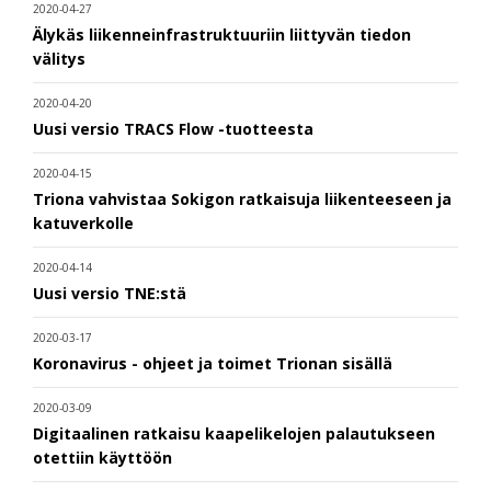
2020-04-27
Älykäs liikenneinfrastruktuuriin liittyvän tiedon
välitys
2020-04-20
Uusi versio TRACS Flow -tuotteesta
2020-04-15
Triona vahvistaa Sokigon ratkaisuja liikenteeseen ja
katuverkolle
2020-04-14
Uusi versio TNE:stä
2020-03-17
Koronavirus - ohjeet ja toimet Trionan sisällä
2020-03-09
Digitaalinen ratkaisu kaapelikelojen palautukseen
otettiin käyttöön