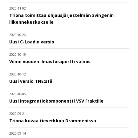
2020-11-02
Triona toimittaa ohjausjärjestelmän Svingenin
liikennekeskukselle
2020-10-26
Uusi C-Loadin versio
2020-10-19
Viime vuoden ilmastoraportti valmis
2020-10-12
Uusi versio TNE:stä
2020-10-05
Uusi integraatiokomponentti VSV Fraktille
2020-09-21
Triona kuvaa tieverkkoa Drammenissa
2020-09-14