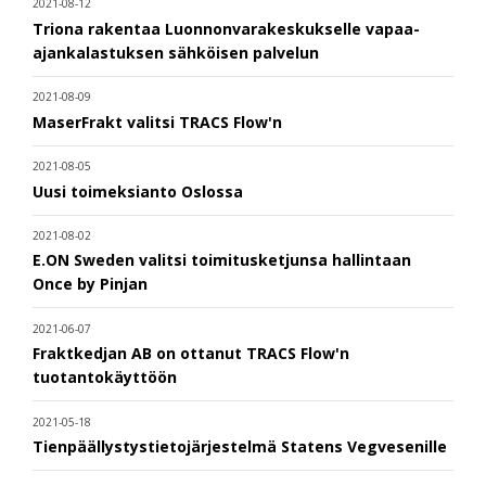
2021-08-12
Triona rakentaa Luonnonvarakeskukselle vapaa-
ajankalastuksen sähköisen palvelun
2021-08-09
MaserFrakt valitsi TRACS Flow'n
2021-08-05
Uusi toimeksianto Oslossa
2021-08-02
E.ON Sweden valitsi toimitusketjunsa hallintaan
Once by Pinjan
2021-06-07
Fraktkedjan AB on ottanut TRACS Flow'n
tuotantokäyttöön
2021-05-18
Tienpäällystystietojärjestelmä Statens Vegvesenille