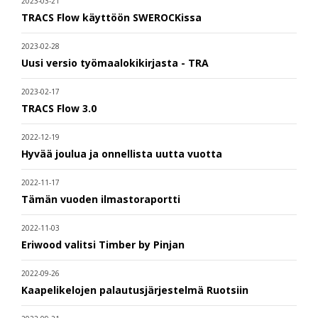
2023-03-21
TRACS Flow käyttöön SWEROCKissa
2023-02-28
Uusi versio työmaalokikirjasta - TRA
2023-02-17
TRACS Flow 3.0
2022-12-19
Hyvää joulua ja onnellista uutta vuotta
2022-11-17
Tämän vuoden ilmastoraportti
2022-11-03
Eriwood valitsi Timber by Pinjan
2022-09-26
Kaapelikelojen palautusjärjestelmä Ruotsiin