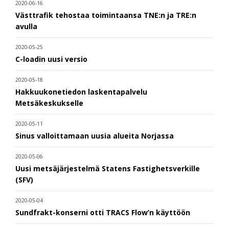
2020-06-16
Västtrafik tehostaa toimintaansa TNE:n ja TRE:n
avulla
2020-05-25
C-loadin uusi versio
2020-05-18
Hakkuukonetiedon laskentapalvelu
Metsäkeskukselle
2020-05-11
Sinus valloittamaan uusia alueita Norjassa
2020-05-06
Uusi metsäjärjestelmä Statens Fastighetsverkille
(SFV)
2020-05-04
Sundfrakt-konserni otti TRACS Flow’n käyttöön