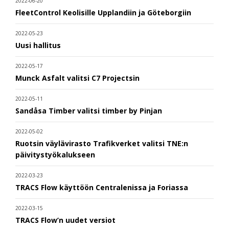
2022-06-20
FleetControl Keolisille Upplandiin ja Göteborgiin
2022-05-23
Uusi hallitus
2022-05-17
Munck Asfalt valitsi C7 Projectsin
2022-05-11
Sandåsa Timber valitsi timber by Pinjan
2022-05-02
Ruotsin väylävirasto Trafikverket valitsi TNE:n
päivitystyökalukseen
2022-03-23
TRACS Flow käyttöön Centralenissa ja Foriassa
2022-03-15
TRACS Flow’n uudet versiot