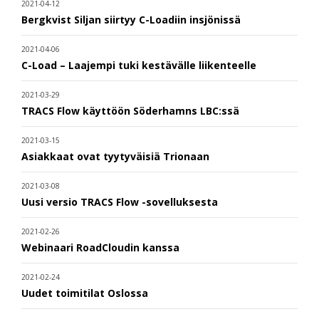
2021-04-12
Bergkvist Siljan siirtyy C-Loadiin insjönissä
2021-04-06
C-Load – Laajempi tuki kestävälle liikenteelle
2021-03-29
TRACS Flow käyttöön Söderhamns LBC:ssä
2021-03-15
Asiakkaat ovat tyytyväisiä Trionaan
2021-03-08
Uusi versio TRACS Flow -sovelluksesta
2021-02-26
Webinaari RoadCloudin kanssa
2021-02-24
Uudet toimitilat Oslossa