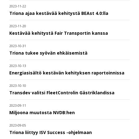
2023-11-22
Triona ajaa kestävää kehitystä BEAst 4.0:lla
2023-11-20
Kestävää kehitystä Fair Transportin kanssa
2023-10-31
Triona tukee syövän ehkäisemistä
2023-10-13
Energiasisältö kestävän kehityksen raportoinnissa
2023-10-10
Transdev valitsi FleetControlin Gästriklandissa
2023-09-11
Miljoona muutosta NVDB:hen
2023-09-05
Triona liittyy ISV Success -ohjelmaan