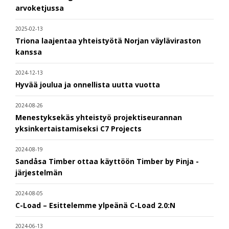
arvoketjussa
2025-02-13
Triona laajentaa yhteistyötä Norjan väyläviraston
kanssa
2024-12-13
Hyvää joulua ja onnellista uutta vuotta
2024-08-26
Menestyksekäs yhteistyö projektiseurannan
yksinkertaistamiseksi C7 Projects
2024-08-19
Sandåsa Timber ottaa käyttöön Timber by Pinja -
järjestelmän
2024-08-05
C-Load – Esittelemme ylpeänä C-Load 2.0:N
2024-06-13