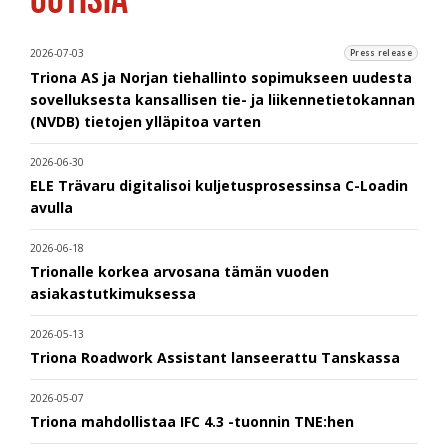
2026-07-03
Press release
Triona AS ja Norjan tiehallinto sopimukseen uudesta
sovelluksesta kansallisen tie- ja liikennetietokannan
(NVDB) tietojen ylläpitoa varten
2026-06-30
ELE Trävaru digitalisoi kuljetusprosessinsa C-Loadin
avulla
2026-06-18
Trionalle korkea arvosana tämän vuoden
asiakastutkimuksessa
2026-05-13
Triona Roadwork Assistant lanseerattu Tanskassa
2026-05-07
Triona mahdollistaa IFC 4.3 -tuonnin TNE:hen