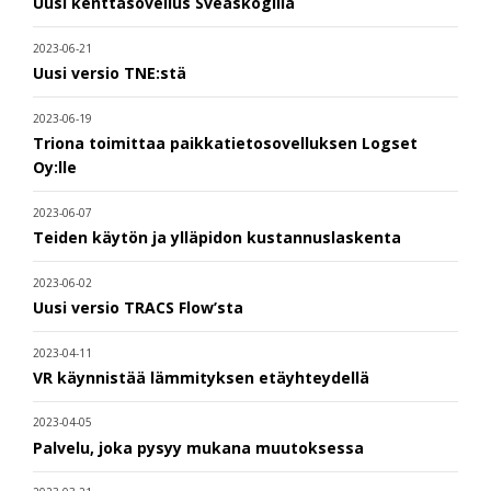
Uusi kenttäsovellus Sveaskogilla
2023-06-21
Uusi versio TNE:stä
2023-06-19
Triona toimittaa paikkatietosovelluksen Logset
Oy:lle
2023-06-07
Teiden käytön ja ylläpidon kustannuslaskenta
2023-06-02
Uusi versio TRACS Flow’sta
2023-04-11
VR käynnistää lämmityksen etäyhteydellä
2023-04-05
Palvelu, joka pysyy mukana muutoksessa