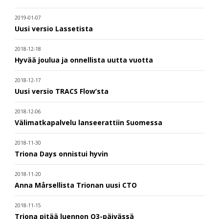
2019-01-07
Uusi versio Lassetista
2018-12-18
Hyvää joulua ja onnellista uutta vuotta
2018-12-17
Uusi versio TRACS Flow’sta
2018-12-06
Välimatkapalvelu lanseerattiin Suomessa
2018-11-30
Triona Days onnistui hyvin
2018-11-20
Anna Mårsellista Trionan uusi CTO
2018-11-15
Triona pitää luennon Q3-päivässä