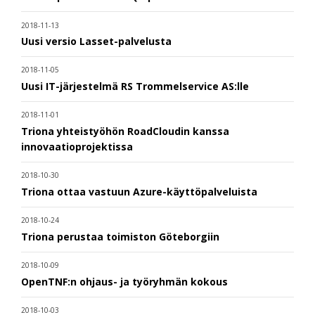
2018-11-13
Uusi versio Lasset-palvelusta
2018-11-05
Uusi IT-järjestelmä RS Trommelservice AS:lle
2018-11-01
Triona yhteistyöhön RoadCloudin kanssa
innovaatioprojektissa
2018-10-30
Triona ottaa vastuun Azure-käyttöpalveluista
2018-10-24
Triona perustaa toimiston Göteborgiin
2018-10-09
OpenTNF:n ohjaus- ja työryhmän kokous
2018-10-03