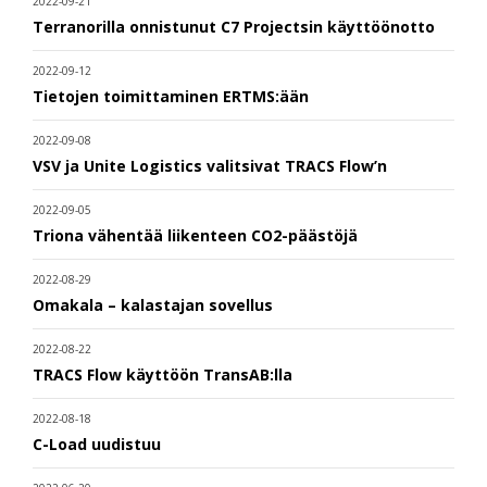
2022-09-21
Terranorilla onnistunut C7 Projectsin käyttöönotto
2022-09-12
Tietojen toimittaminen ERTMS:ään
2022-09-08
VSV ja Unite Logistics valitsivat TRACS Flow’n
2022-09-05
Triona vähentää liikenteen CO2-päästöjä
2022-08-29
Omakala – kalastajan sovellus
2022-08-22
TRACS Flow käyttöön TransAB:lla
2022-08-18
C-Load uudistuu