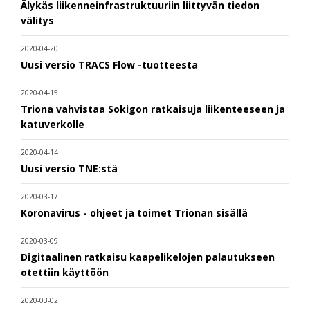
Älykäs liikenneinfrastruktuuriin liittyvän tiedon
välitys
2020-04-20
Uusi versio TRACS Flow -tuotteesta
2020-04-15
Triona vahvistaa Sokigon ratkaisuja liikenteeseen ja
katuverkolle
2020-04-14
Uusi versio TNE:stä
2020-03-17
Koronavirus - ohjeet ja toimet Trionan sisällä
2020-03-09
Digitaalinen ratkaisu kaapelikelojen palautukseen
otettiin käyttöön
2020-03-02