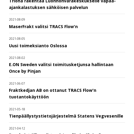
Triona rakentaa Luonnonvarakeskukselle vapaa-
ajankalastuksen sähköisen palvelun
2021-08-09
MaserFrakt valitsi TRACS Flow'n
2021-08-05
Uusi toimeksianto Oslossa
2021-08-02
E.ON Sweden valitsi toimitusketjunsa hallintaan
Once by Pinjan
2021-06-07
Fraktkedjan AB on ottanut TRACS Flow'n
tuotantokäyttöön
2021-05-18
Tienpäällystystietojärjestelmä Statens Vegvesenille
2021-04-12