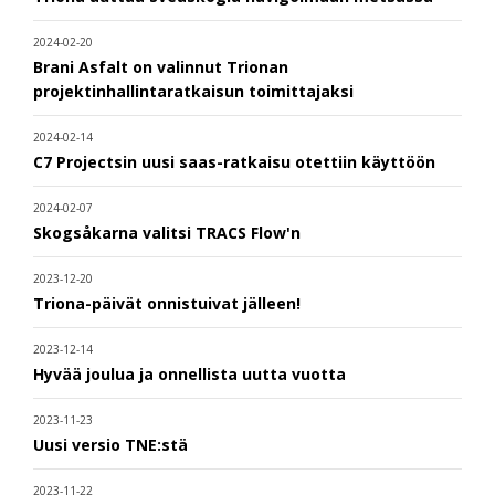
2024-02-20
Brani Asfalt on valinnut Trionan
projektinhallintaratkaisun toimittajaksi
2024-02-14
C7 Projectsin uusi saas-ratkaisu otettiin käyttöön
2024-02-07
Skogsåkarna valitsi TRACS Flow'n
2023-12-20
Triona-päivät onnistuivat jälleen!
2023-12-14
Hyvää joulua ja onnellista uutta vuotta
2023-11-23
Uusi versio TNE:stä
2023-11-22