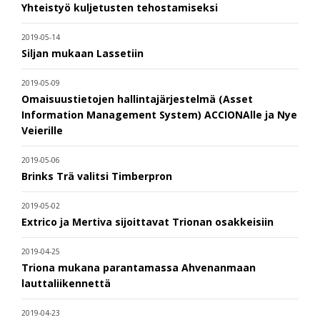
Yhteistyö kuljetusten tehostamiseksi
2019-05-14
Siljan mukaan Lassetiin
2019-05-09
Omaisuustietojen hallintajärjestelmä (Asset
Information Management System) ACCIONAlle ja Nye
Veierille
2019-05-06
Brinks Trä valitsi Timberpron
2019-05-02
Extrico ja Mertiva sijoittavat Trionan osakkeisiin
2019-04-25
Triona mukana parantamassa Ahvenanmaan
lauttaliikennettä
2019-04-23