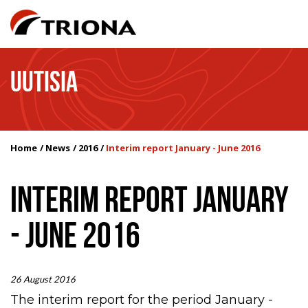
UUTISIA
Home
News
2016
Interim report January - June 2016
INTERIM REPORT JANUARY
- JUNE 2016
26 August 2016
The interim report for the period January -