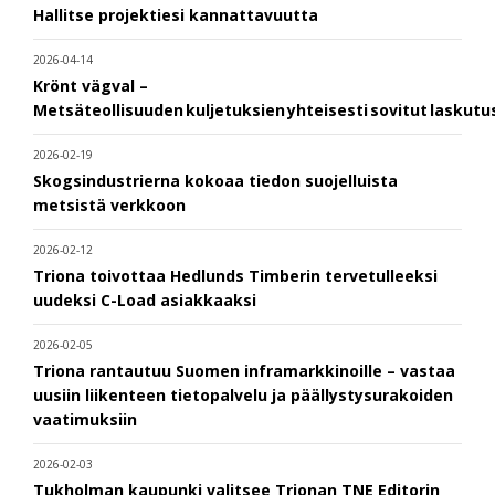
Hallitse projektiesi kannattavuutta
2026-04-14
Krönt vägval –
Metsäteollisuuden kuljetuksien yhteisesti sovitut laskut
2026-02-19
Skogsindustrierna kokoaa tiedon suojelluista
metsistä verkkoon
2026-02-12
Triona toivottaa Hedlunds Timberin tervetulleeksi
uudeksi C-Load asiakkaaksi
2026-02-05
Triona rantautuu Suomen inframarkkinoille – vastaa
uusiin liikenteen tietopalvelu ja päällystysurakoiden
vaatimuksiin
2026-02-03
Tukholman kaupunki valitsee Trionan TNE Editorin