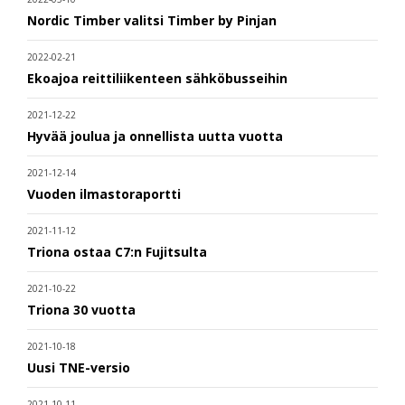
Nordic Timber valitsi Timber by Pinjan
2022-02-21
Ekoajoa reittiliikenteen sähköbusseihin
2021-12-22
Hyvää joulua ja onnellista uutta vuotta
2021-12-14
Vuoden ilmastoraportti
2021-11-12
Triona ostaa C7:n Fujitsulta
2021-10-22
Triona 30 vuotta
2021-10-18
Uusi TNE-versio
2021-10-11