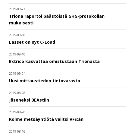
2019-09-27
Triona raportoi päästöistä GHG-protokollan
mukaisesti
2019-09-18
Lasset on nyt C-Load
2019-09-10
Extrico kasvattaa omistustaan Trionasta
2019-09-04
Uusi mittaustiedon tietovarasto
2019-08-28
Jäseneksi BEAstiin
2019-08-20
Kolme metsäyhtiötä valitsi VFS:än
2019-08-16