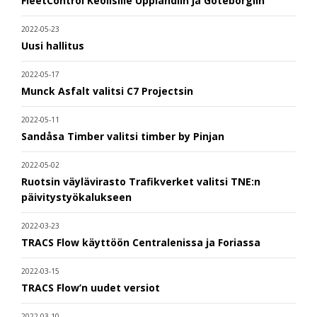
FleetControl Keolisille Upplandiin ja Göteborgiin
2022-05-23
Uusi hallitus
2022-05-17
Munck Asfalt valitsi C7 Projectsin
2022-05-11
Sandåsa Timber valitsi timber by Pinjan
2022-05-02
Ruotsin väylävirasto Trafikverket valitsi TNE:n
päivitystyökalukseen
2022-03-23
TRACS Flow käyttöön Centralenissa ja Foriassa
2022-03-15
TRACS Flow’n uudet versiot
2022-03-10