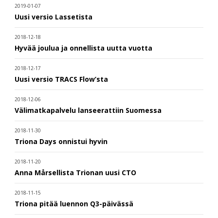
2019-01-07
Uusi versio Lassetista
2018-12-18
Hyvää joulua ja onnellista uutta vuotta
2018-12-17
Uusi versio TRACS Flow’sta
2018-12-06
Välimatkapalvelu lanseerattiin Suomessa
2018-11-30
Triona Days onnistui hyvin
2018-11-20
Anna Mårsellista Trionan uusi CTO
2018-11-15
Triona pitää luennon Q3-päivässä