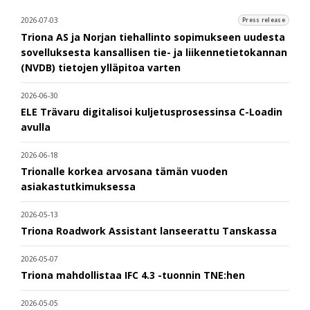
2026-07-03
Press release
Triona AS ja Norjan tiehallinto sopimukseen uudesta
sovelluksesta kansallisen tie- ja liikennetietokannan
(NVDB) tietojen ylläpitoa varten
2026-06-30
ELE Trävaru digitalisoi kuljetusprosessinsa C-Loadin
avulla
2026-06-18
Trionalle korkea arvosana tämän vuoden
asiakastutkimuksessa
2026-05-13
Triona Roadwork Assistant lanseerattu Tanskassa
2026-05-07
Triona mahdollistaa IFC 4.3 -tuonnin TNE:hen
2026-05-05