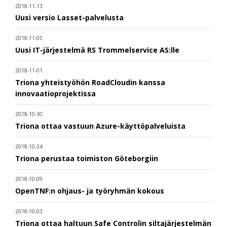
2018-11-13
Uusi versio Lasset-palvelusta
2018-11-05
Uusi IT-järjestelmä RS Trommelservice AS:lle
2018-11-01
Triona yhteistyöhön RoadCloudin kanssa
innovaatioprojektissa
2018-10-30
Triona ottaa vastuun Azure-käyttöpalveluista
2018-10-24
Triona perustaa toimiston Göteborgiin
2018-10-09
OpenTNF:n ohjaus- ja työryhmän kokous
2018-10-03
Triona ottaa haltuun Safe Controlin siltajärjestelmän