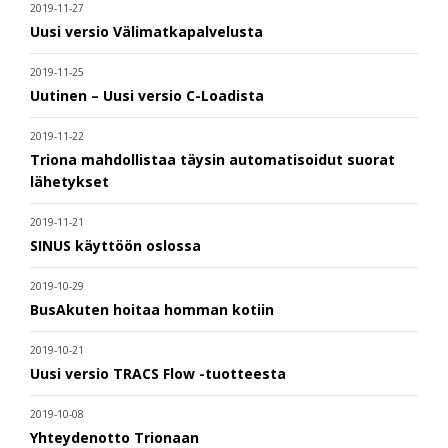
2019-11-27
Uusi versio Välimatkapalvelusta
2019-11-25
Uutinen – Uusi versio C-Loadista
2019-11-22
Triona mahdollistaa täysin automatisoidut suorat
lähetykset
2019-11-21
SINUS käyttöön oslossa
2019-10-29
BusAkuten hoitaa homman kotiin
2019-10-21
Uusi versio TRACS Flow -tuotteesta
2019-10-08
Yhteydenotto Trionaan