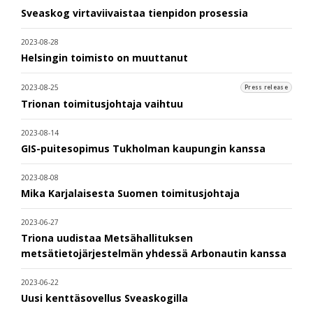
Sveaskog virtaviivaistaa tienpidon prosessia
2023-08-28
Helsingin toimisto on muuttanut
2023-08-25
Press release
Trionan toimitusjohtaja vaihtuu
2023-08-14
GIS-puitesopimus Tukholman kaupungin kanssa
2023-08-08
Mika Karjalaisesta Suomen toimitusjohtaja
2023-06-27
Triona uudistaa Metsähallituksen
metsätietojärjestelmän yhdessä Arbonautin kanssa
2023-06-22
Uusi kenttäsovellus Sveaskogilla