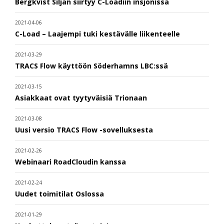
Bergkvist Siljan siirtyy C-Loadiin insjönissä
2021-04-06
C-Load – Laajempi tuki kestävälle liikenteelle
2021-03-29
TRACS Flow käyttöön Söderhamns LBC:ssä
2021-03-15
Asiakkaat ovat tyytyväisiä Trionaan
2021-03-08
Uusi versio TRACS Flow -sovelluksesta
2021-02-26
Webinaari RoadCloudin kanssa
2021-02-24
Uudet toimitilat Oslossa
2021-01-29