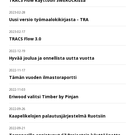
TRACS Flow käyttöön SWEROCKissa
2023-02-28
Uusi versio työmaalokikirjasta - TRA
2023-02-17
TRACS Flow 3.0
2022-12-19
Hyvää joulua ja onnellista uutta vuotta
2022-11-17
Tämän vuoden ilmastoraportti
2022-11-03
Eriwood valitsi Timber by Pinjan
2022-09-26
Kaapelikelojen palautusjärjestelmä Ruotsiin
2022-09-21