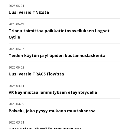
2023-06-21
Uusi versio TNE:stä
2023-06-19
Triona toimittaa paikkatietosovelluksen Logset
Oy:lle
2023-06-07
Teiden käytön ja ylläpidon kustannuslaskenta
2023-06-02
Uusi versio TRACS Flow’sta
2023-04-11
VR käynnistää lämmityksen etäyhteydellä
2023-04-05
Palvelu, joka pysyy mukana muutoksessa
2023-03-21