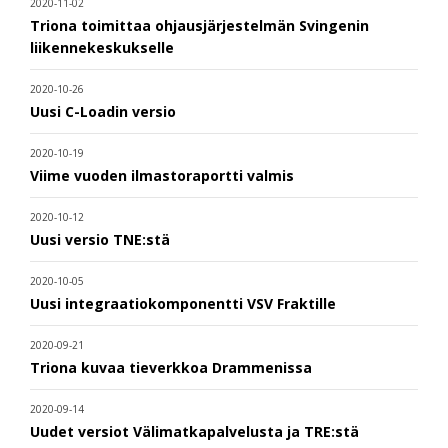
2020-11-02
Triona toimittaa ohjausjärjestelmän Svingenin
liikennekeskukselle
2020-10-26
Uusi C-Loadin versio
2020-10-19
Viime vuoden ilmastoraportti valmis
2020-10-12
Uusi versio TNE:stä
2020-10-05
Uusi integraatiokomponentti VSV Fraktille
2020-09-21
Triona kuvaa tieverkkoa Drammenissa
2020-09-14
Uudet versiot Välimatkapalvelusta ja TRE:stä