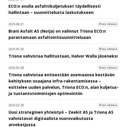
ECO:n avulla asfalttikuljetukset täydellisesti
hallintaan – suunnittelusta laskutukseen
2025-08-21
Press release
Brani Asfalt AS (Norja) on valinnut Triona ECO:n
parantamaan asfaltointisuunnitteluaan
2025-05-30
Press release
Triona vahvistaa hallitustaan, Halvor Walla jäseneksi
2025-05-28
Press release
Triona vahvistaa entisestään asemaansa kestävän
kehityksen osaajana infra-rakentamisessa –
esittelee uuden palvelun, Triona ECO:n, alan kuljetus-
ja tuotantotoimintojen optimointiin
2025-02-18
Press release
Uusi strateginen yhteistyö – Zeekit AS ja Triona AS
vahvistavat digitaalista vuorovaikutusta
arvoketjussa