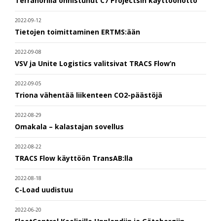
Terranorilla onnistunut C7 Projectsin käyttöönotto
2022-09-12
Tietojen toimittaminen ERTMS:ään
2022-09-08
VSV ja Unite Logistics valitsivat TRACS Flow’n
2022-09-05
Triona vähentää liikenteen CO2-päästöjä
2022-08-29
Omakala – kalastajan sovellus
2022-08-22
TRACS Flow käyttöön TransAB:lla
2022-08-18
C-Load uudistuu
2022-06-20