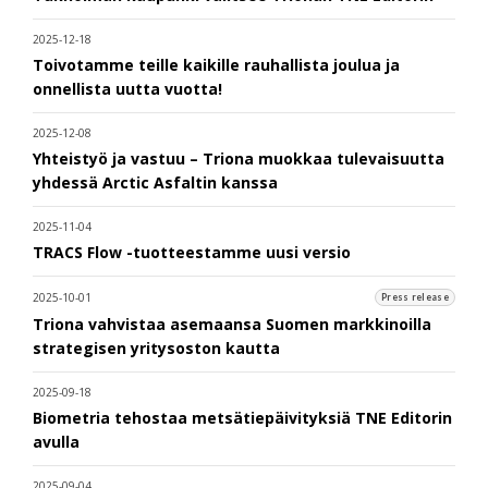
2025-12-18
Toivotamme teille kaikille rauhallista joulua ja
onnellista uutta vuotta!
2025-12-08
Yhteistyö ja vastuu – Triona muokkaa tulevaisuutta
yhdessä Arctic Asfaltin kanssa
2025-11-04
TRACS Flow -tuotteestamme uusi versio
2025-10-01
Press release
Triona vahvistaa asemaansa Suomen markkinoilla
strategisen yritysoston kautta
2025-09-18
Biometria tehostaa metsätiepäivityksiä TNE Editorin
avulla
2025-09-04