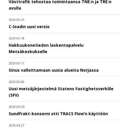
Västtrafik tehostaa toimintaansa TNE:n ja TRE:n
avulla
2020-05-25
C-loadin uusi versio
2020-05-18
Hakkuukonetiedon laskentapalvelu
Metsäkeskukselle
2020-05-11
Sinus valloittamaan uusia alueita Norjassa
2020-05-06
Uusi metsäjärjestelmä Statens Fastighetsverkille
(SFV)
2020-05-04
Sundfrakt-konserni otti TRACS Flow’n käyttöön
2020-04-27