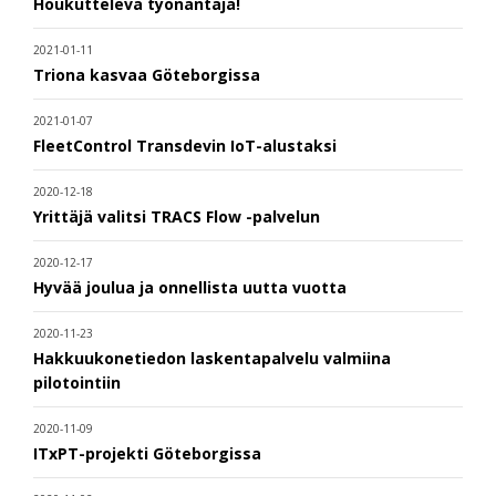
Houkutteleva työnantaja!
2021-01-11
Triona kasvaa Göteborgissa
2021-01-07
FleetControl Transdevin IoT-alustaksi
2020-12-18
Yrittäjä valitsi TRACS Flow -palvelun
2020-12-17
Hyvää joulua ja onnellista uutta vuotta
2020-11-23
Hakkuukonetiedon laskentapalvelu valmiina
pilotointiin
2020-11-09
ITxPT-projekti Göteborgissa