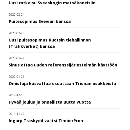
Uusi ratkaisu Sveaskogin metsäkoneisiin
2020-02-24
Puitesopimus Svevian kanssa
2020-02-20
Uusi puitesopimus Ruotsin tiehallinnon
(Trafikverket) kanssa
2020-01-27
Sinus ottaa uuden referenssijärjestelmän käyttöön
2020-01-21
Omistaja kasvattaa osuuttaan Trionan osakkeista
2019-12-16
Hyvää joulua ja onnellista uutta vuotta
2019-11-29
Ingarp Träskydd valitsi TimberPron