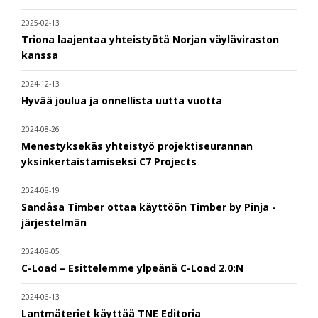
2025-02-13
Triona laajentaa yhteistyötä Norjan väyläviraston
kanssa
2024-12-13
Hyvää joulua ja onnellista uutta vuotta
2024-08-26
Menestyksekäs yhteistyö projektiseurannan
yksinkertaistamiseksi C7 Projects
2024-08-19
Sandåsa Timber ottaa käyttöön Timber by Pinja -
järjestelmän
2024-08-05
C-Load – Esittelemme ylpeänä C-Load 2.0:N
2024-06-13
Lantmäteriet käyttää TNE Editoria