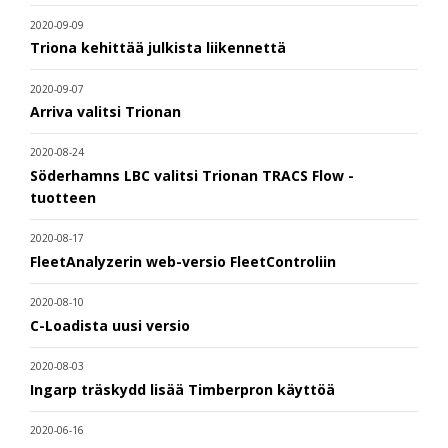
2020-09-09
Triona kehittää julkista liikennettä
2020-09-07
Arriva valitsi Trionan
2020-08-24
Söderhamns LBC valitsi Trionan TRACS Flow -
tuotteen
2020-08-17
FleetAnalyzerin web-versio FleetControliin
2020-08-10
C-Loadista uusi versio
2020-08-03
Ingarp träskydd lisää Timberpron käyttöä
2020-06-16