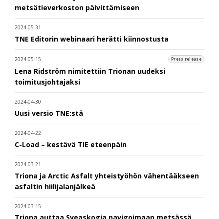
metsätieverkoston päivittämiseen
2024-05-31
TNE Editorin webinaari herätti kiinnostusta
2024-05-15
Press release
Lena Ridström nimitettiin Trionan uudeksi
toimitusjohtajaksi
2024-04-30
Uusi versio TNE:stä
2024-04-22
C-Load – kestävä TIE eteenpäin
2024-03-21
Triona ja Arctic Asfalt yhteistyöhön vähentääkseen
asfaltin hiilijalanjälkeä
2024-03-15
Triona auttaa Sveaskogia navigoimaan metsässä