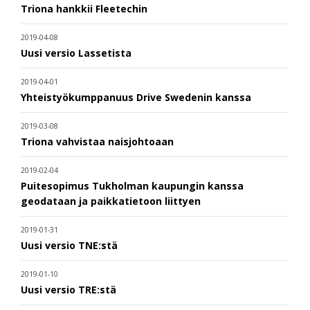
Triona hankkii Fleetechin
2019-04-08
Uusi versio Lassetista
2019-04-01
Yhteistyökumppanuus Drive Swedenin kanssa
2019-03-08
Triona vahvistaa naisjohtoaan
2019-02-04
Puitesopimus Tukholman kaupungin kanssa
geodataan ja paikkatietoon liittyen
2019-01-31
Uusi versio TNE:stä
2019-01-10
Uusi versio TRE:stä