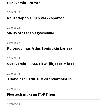
Uusi versio TNE:stä
2019-08-13
Rautatiepalvelujen verkkoportaali
2019-06-28
SINUS Statens vegvesenille
2019-06-24
Puitesopimus Atlas Logistikin kanssa
2019-06-18
Uusi versio TRACS Flow -järjestelmästä
2019-06-13
Triona osallistuu BIM-standardointiin
2019-06-10
Fleetech mukaan ITxPT:hen
2019-06-04