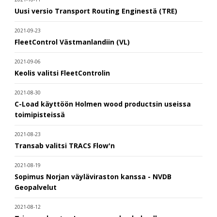
Uusi versio Transport Routing Enginestä (TRE)
2021-09-23
FleetControl Västmanlandiin (VL)
2021-09-06
Keolis valitsi FleetControlin
2021-08-30
C-Load käyttöön Holmen wood productsin useissa
toimipisteissä
2021-08-23
Transab valitsi TRACS Flow'n
2021-08-19
Sopimus Norjan väyläviraston kanssa - NVDB
Geopalvelut
2021-08-12