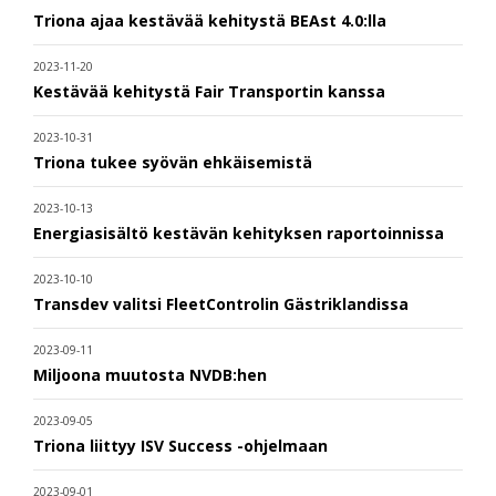
Triona ajaa kestävää kehitystä BEAst 4.0:lla
2023-11-20
Kestävää kehitystä Fair Transportin kanssa
2023-10-31
Triona tukee syövän ehkäisemistä
2023-10-13
Energiasisältö kestävän kehityksen raportoinnissa
2023-10-10
Transdev valitsi FleetControlin Gästriklandissa
2023-09-11
Miljoona muutosta NVDB:hen
2023-09-05
Triona liittyy ISV Success -ohjelmaan
2023-09-01