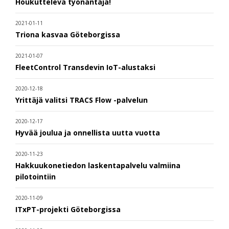
Houkutteleva työnantaja!
2021-01-11
Triona kasvaa Göteborgissa
2021-01-07
FleetControl Transdevin IoT-alustaksi
2020-12-18
Yrittäjä valitsi TRACS Flow -palvelun
2020-12-17
Hyvää joulua ja onnellista uutta vuotta
2020-11-23
Hakkuukonetiedon laskentapalvelu valmiina
pilotointiin
2020-11-09
ITxPT-projekti Göteborgissa