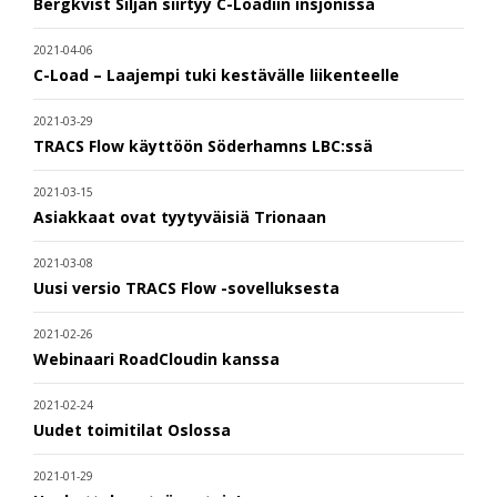
Bergkvist Siljan siirtyy C-Loadiin insjönissä
2021-04-06
C-Load – Laajempi tuki kestävälle liikenteelle
2021-03-29
TRACS Flow käyttöön Söderhamns LBC:ssä
2021-03-15
Asiakkaat ovat tyytyväisiä Trionaan
2021-03-08
Uusi versio TRACS Flow -sovelluksesta
2021-02-26
Webinaari RoadCloudin kanssa
2021-02-24
Uudet toimitilat Oslossa
2021-01-29