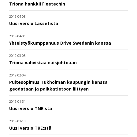
Triona hankkii Fleetechin
2019-04-08
Uusi versio Lassetista
2019-04-01
Yhteistyökumppanuus Drive Swedenin kanssa
2019-03-08
Triona vahvistaa naisjohtoaan
2019-02-04
Puitesopimus Tukholman kaupungin kanssa
geodataan ja paikkatietoon liittyen
2019-01-31
Uusi versio TNE:stä
2019-01-10
Uusi versio TRE:stä