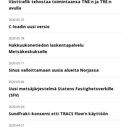
Västtrafik tehostaa toimintaansa TNE:n ja TRE:n
avulla
2020-05-25
C-loadin uusi versio
2020-05-18
Hakkuukonetiedon laskentapalvelu
Metsäkeskukselle
2020-05-11
Sinus valloittamaan uusia alueita Norjassa
2020-05-06
Uusi metsäjärjestelmä Statens Fastighetsverkille
(SFV)
2020-05-04
Sundfrakt-konserni otti TRACS Flow’n käyttöön
2020-04-27