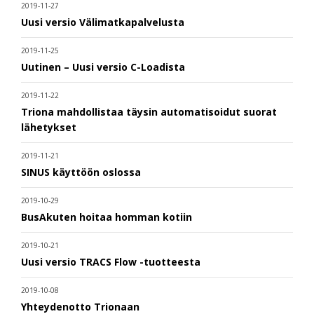
2019-11-27
Uusi versio Välimatkapalvelusta
2019-11-25
Uutinen – Uusi versio C-Loadista
2019-11-22
Triona mahdollistaa täysin automatisoidut suorat
lähetykset
2019-11-21
SINUS käyttöön oslossa
2019-10-29
BusAkuten hoitaa homman kotiin
2019-10-21
Uusi versio TRACS Flow -tuotteesta
2019-10-08
Yhteydenotto Trionaan