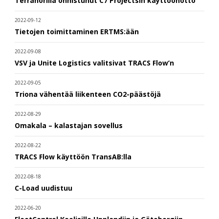
Terranorilla onnistunut C7 Projectsin käyttöönotto
2022-09-12
Tietojen toimittaminen ERTMS:ään
2022-09-08
VSV ja Unite Logistics valitsivat TRACS Flow’n
2022-09-05
Triona vähentää liikenteen CO2-päästöjä
2022-08-29
Omakala – kalastajan sovellus
2022-08-22
TRACS Flow käyttöön TransAB:lla
2022-08-18
C-Load uudistuu
2022-06-20