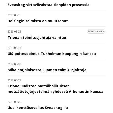
Sveaskog virtaviivaistaa tienpidon prosessia
2023-08-28
Helsingin toimisto on muuttanut
2023-08-25
Press release
Trionan toimitusjohtaja vaihtuu
2023-08-14
GIS-puitesopimus Tukholman kaupungin kanssa
2023-08-08
Mika Karjalaisesta Suomen toimitusjohtaja
2023-06-27
Triona uudistaa Metsähallituksen
metsätietojärjestelmän yhdessä Arbonautin kanssa
2023-06-22
Uusi kenttäsovellus Sveaskogilla