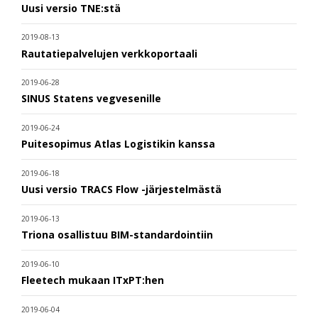
Uusi versio TNE:stä
2019-08-13
Rautatiepalvelujen verkkoportaali
2019-06-28
SINUS Statens vegvesenille
2019-06-24
Puitesopimus Atlas Logistikin kanssa
2019-06-18
Uusi versio TRACS Flow -järjestelmästä
2019-06-13
Triona osallistuu BIM-standardointiin
2019-06-10
Fleetech mukaan ITxPT:hen
2019-06-04