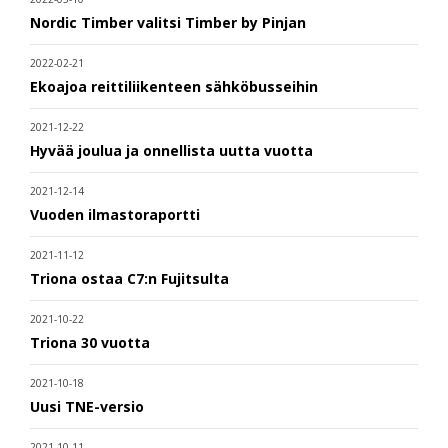
Nordic Timber valitsi Timber by Pinjan
2022-02-21
Ekoajoa reittiliikenteen sähköbusseihin
2021-12-22
Hyvää joulua ja onnellista uutta vuotta
2021-12-14
Vuoden ilmastoraportti
2021-11-12
Triona ostaa C7:n Fujitsulta
2021-10-22
Triona 30 vuotta
2021-10-18
Uusi TNE-versio
2021-10-11