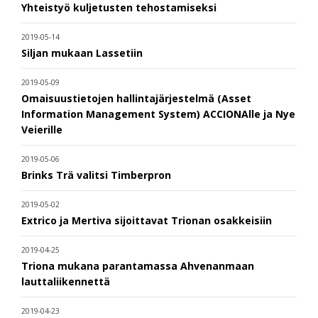
Yhteistyö kuljetusten tehostamiseksi
2019-05-14
Siljan mukaan Lassetiin
2019-05-09
Omaisuustietojen hallintajärjestelmä (Asset
Information Management System) ACCIONAlle ja Nye
Veierille
2019-05-06
Brinks Trä valitsi Timberpron
2019-05-02
Extrico ja Mertiva sijoittavat Trionan osakkeisiin
2019-04-25
Triona mukana parantamassa Ahvenanmaan
lauttaliikennettä
2019-04-23