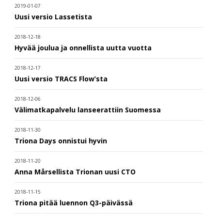
2019-01-07
Uusi versio Lassetista
2018-12-18
Hyvää joulua ja onnellista uutta vuotta
2018-12-17
Uusi versio TRACS Flow’sta
2018-12-06
Välimatkapalvelu lanseerattiin Suomessa
2018-11-30
Triona Days onnistui hyvin
2018-11-20
Anna Mårsellista Trionan uusi CTO
2018-11-15
Triona pitää luennon Q3-päivässä