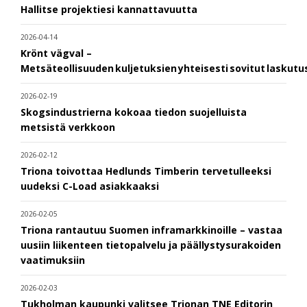
Hallitse projektiesi kannattavuutta
2026-04-14
Krönt vägval –
Metsäteollisuuden kuljetuksien yhteisesti sovitut laskut
2026-02-19
Skogsindustrierna kokoaa tiedon suojelluista
metsistä verkkoon
2026-02-12
Triona toivottaa Hedlunds Timberin tervetulleeksi
uudeksi C-Load asiakkaaksi
2026-02-05
Triona rantautuu Suomen inframarkkinoille – vastaa
uusiin liikenteen tietopalvelu ja päällystysurakoiden
vaatimuksiin
2026-02-03
Tukholman kaupunki valitsee Trionan TNE Editorin