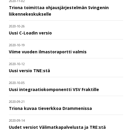
2020-11-02
Triona toimittaa ohjausjärjestelmän Svingenin
liikennekeskukselle
2020-10-26
Uusi C-Loadin versio
2020-10-19
Viime vuoden ilmastoraportti valmis
2020-10-12
Uusi versio TNE:stä
2020-10-05
Uusi integraatiokomponentti VSV Fraktille
2020-09-21
Triona kuvaa tieverkkoa Drammenissa
2020-09-14
Uudet versiot Välimatkapalvelusta ja TRE:stä