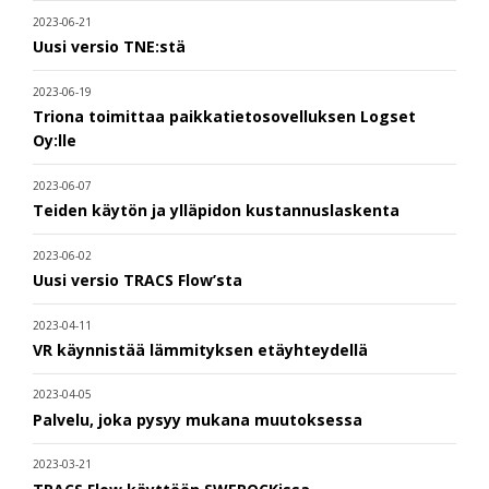
2023-06-21
Uusi versio TNE:stä
2023-06-19
Triona toimittaa paikkatietosovelluksen Logset
Oy:lle
2023-06-07
Teiden käytön ja ylläpidon kustannuslaskenta
2023-06-02
Uusi versio TRACS Flow’sta
2023-04-11
VR käynnistää lämmityksen etäyhteydellä
2023-04-05
Palvelu, joka pysyy mukana muutoksessa
2023-03-21