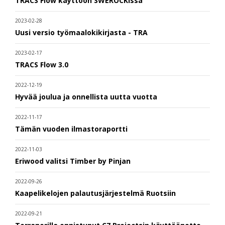
TRACS Flow käyttöön SWEROCKissa
2023-02-28
Uusi versio työmaalokikirjasta - TRA
2023-02-17
TRACS Flow 3.0
2022-12-19
Hyvää joulua ja onnellista uutta vuotta
2022-11-17
Tämän vuoden ilmastoraportti
2022-11-03
Eriwood valitsi Timber by Pinjan
2022-09-26
Kaapelikelojen palautusjärjestelmä Ruotsiin
2022-09-21