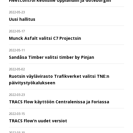
FleetControl Keolisille Upplandiin ja Göteborgiin
2022-05-23
Uusi hallitus
2022-05-17
Munck Asfalt valitsi C7 Projectsin
2022-05-11
Sandåsa Timber valitsi timber by Pinjan
2022-05-02
Ruotsin väylävirasto Trafikverket valitsi TNE:n
päivitystyökalukseen
2022-03-23
TRACS Flow käyttöön Centralenissa ja Foriassa
2022-03-15
TRACS Flow’n uudet versiot
2022-03-10