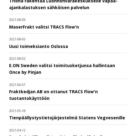
Triona rakentaa Luonnonvarakeskukselle vapaa-
ajankalastuksen sähköisen palvelun
2021-08-09
MaserFrakt valitsi TRACS Flow'n
2021-08-05
Uusi toimeksianto Oslossa
2021-08-02
E.ON Sweden valitsi toimitusketjunsa hallintaan
Once by Pinjan
2021-06-07
Fraktkedjan AB on ottanut TRACS Flow'n
tuotantokäyttöön
2021-05-18
Tienpäällystystietojärjestelmä Statens Vegvesenille
2021-04-12