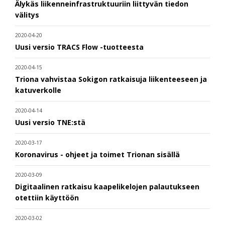
Älykäs liikenneinfrastruktuuriin liittyvän tiedon
välitys
2020-04-20
Uusi versio TRACS Flow -tuotteesta
2020-04-15
Triona vahvistaa Sokigon ratkaisuja liikenteeseen ja
katuverkolle
2020-04-14
Uusi versio TNE:stä
2020-03-17
Koronavirus - ohjeet ja toimet Trionan sisällä
2020-03-09
Digitaalinen ratkaisu kaapelikelojen palautukseen
otettiin käyttöön
2020-03-02