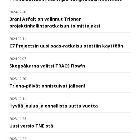
2024-02-20
Brani Asfalt on valinnut Trionan
projektinhallintaratkaisun toimittajaksi
2024-02-14
C7 Projectsin uusi saas-ratkaisu otettiin käyttöön
2024-02-07
Skogsåkarna valitsi TRACS Flow'n
2023-12-20
Triona-päivät onnistuivat jälleen!
2023-12-14
Hyvää joulua ja onnellista uutta vuotta
2023-11-23
Uusi versio TNE:stä
2023-11-22