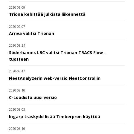
2020-09-09
Triona kehittää julkista liikennettä
2020-09-07
Arriva valitsi Trionan
2020-08-24
Söderhamns LBC valitsi Trionan TRACS Flow -
tuotteen
2020-08-17
FleetAnalyzerin web-versio FleetControliin
2020-08-10
C-Loadista uusi versio
2020-08-03
Ingarp träskydd lisää Timberpron käyttöä
2020-06-16