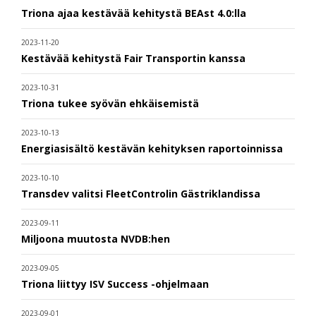
Triona ajaa kestävää kehitystä BEAst 4.0:lla
2023-11-20
Kestävää kehitystä Fair Transportin kanssa
2023-10-31
Triona tukee syövän ehkäisemistä
2023-10-13
Energiasisältö kestävän kehityksen raportoinnissa
2023-10-10
Transdev valitsi FleetControlin Gästriklandissa
2023-09-11
Miljoona muutosta NVDB:hen
2023-09-05
Triona liittyy ISV Success -ohjelmaan
2023-09-01