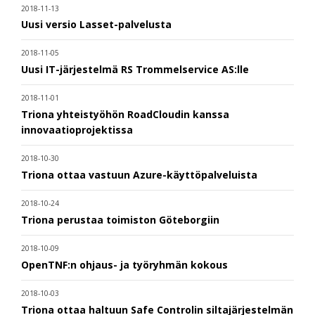
2018-11-13
Uusi versio Lasset-palvelusta
2018-11-05
Uusi IT-järjestelmä RS Trommelservice AS:lle
2018-11-01
Triona yhteistyöhön RoadCloudin kanssa
innovaatioprojektissa
2018-10-30
Triona ottaa vastuun Azure-käyttöpalveluista
2018-10-24
Triona perustaa toimiston Göteborgiin
2018-10-09
OpenTNF:n ohjaus- ja työryhmän kokous
2018-10-03
Triona ottaa haltuun Safe Controlin siltajärjestelmän