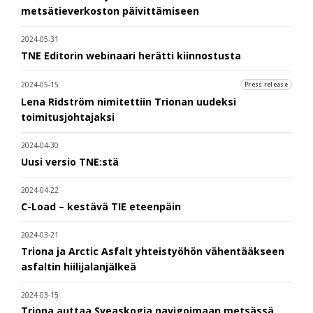
metsätieverkoston päivittämiseen
2024-05-31
TNE Editorin webinaari herätti kiinnostusta
2024-05-15
Press release
Lena Ridström nimitettiin Trionan uudeksi
toimitusjohtajaksi
2024-04-30
Uusi versio TNE:stä
2024-04-22
C-Load – kestävä TIE eteenpäin
2024-03-21
Triona ja Arctic Asfalt yhteistyöhön vähentääkseen
asfaltin hiilijalanjälkeä
2024-03-15
Triona auttaa Sveaskogia navigoimaan metsässä