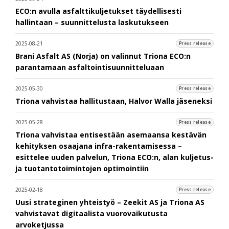
ECO:n avulla asfalttikuljetukset täydellisesti
hallintaan – suunnittelusta laskutukseen
2025-08-21
Press release
Brani Asfalt AS (Norja) on valinnut Triona ECO:n
parantamaan asfaltointisuunnitteluaan
2025-05-30
Press release
Triona vahvistaa hallitustaan, Halvor Walla jäseneksi
2025-05-28
Press release
Triona vahvistaa entisestään asemaansa kestävän
kehityksen osaajana infra-rakentamisessa –
esittelee uuden palvelun, Triona ECO:n, alan kuljetus-
ja tuotantotoimintojen optimointiin
2025-02-18
Press release
Uusi strateginen yhteistyö – Zeekit AS ja Triona AS
vahvistavat digitaalista vuorovaikutusta
arvoketjussa