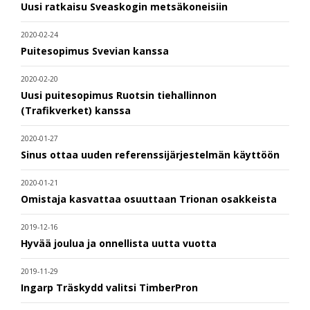
Uusi ratkaisu Sveaskogin metsäkoneisiin
2020-02-24
Puitesopimus Svevian kanssa
2020-02-20
Uusi puitesopimus Ruotsin tiehallinnon
(Trafikverket) kanssa
2020-01-27
Sinus ottaa uuden referenssijärjestelmän käyttöön
2020-01-21
Omistaja kasvattaa osuuttaan Trionan osakkeista
2019-12-16
Hyvää joulua ja onnellista uutta vuotta
2019-11-29
Ingarp Träskydd valitsi TimberPron