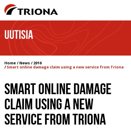
UUTISIA
Home
News
2016
Smart online damage claim using a new service from Triona
SMART ONLINE DAMAGE
CLAIM USING A NEW
SERVICE FROM TRIONA