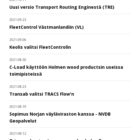
Uusi versio Transport Routing Enginestä (TRE)
2021-09-23
FleetControl Västmanlandiin (VL)
2021-09-06
Keolis valitsi FleetControlin
2021-08-30
C-Load käyttöön Holmen wood productsin useissa
toimipisteissä
2021-08-23
Transab valitsi TRACS Flow'n
2021-08-19
Sopimus Norjan väyläviraston kanssa - NVDB
Geopalvelut
2021-08-12