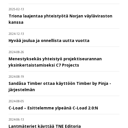
2025-02-13
Triona laajentaa yhteistyötä Norjan väyläviraston
kanssa
2024-12-13
Hyvää joulua ja onnellista uutta vuotta
2024-08-26
Menestyksekäs yhteistyö projektiseurannan
yksinkertaistamiseksi C7 Projects
2024-08-19
Sandåsa Timber ottaa käyttöön Timber by Pinja -
järjestelmän
2024-08-05
C-Load – Esittelemme ylpeänä C-Load 2.0:N
2024-06-13
Lantmäteriet käyttää TNE Editoria