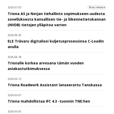
2026-07-03
Press release
Triona AS ja Norjan tiehallinto sopimukseen uudesta
sovelluksesta kansallisen tie- ja liikennetietokannan
(NVDB) tietojen ylläpitoa varten
2026-06-30
ELE Trävaru digitalisoi kuljetusprosessinsa C-Loadin
avulla
2026-06-18
Trionalle korkea arvosana tämän vuoden
asiakastutkimuksessa
2026-05-13
Triona Roadwork Assistant lanseerattu Tanskassa
2026-05-07
Triona mahdollistaa IFC 4.3 -tuonnin TNE:hen
2026-05-05