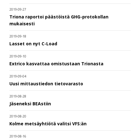
2019-09-27
Triona raportoi päästöistä GHG-protokollan
mukaisesti
2019-09-18
Lasset on nyt C-Load
2019-09-10
Extrico kasvattaa omistustaan Trionasta
2019-09-04
Uusi mittaustiedon tietovarasto
2019-08-28
Jäseneksi BEAstiin
2019-08-20
Kolme metsäyhtiötä valitsi VFS:än
2019-08-16