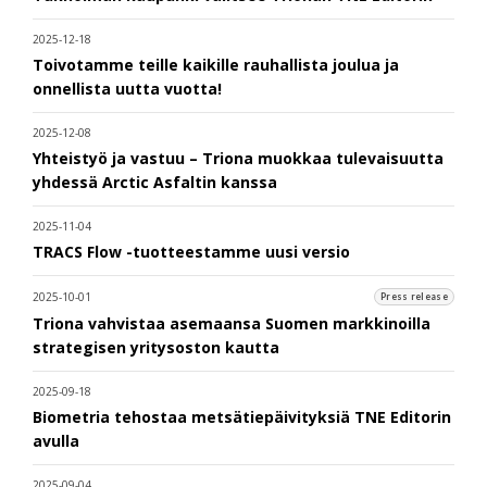
2025-12-18
Toivotamme teille kaikille rauhallista joulua ja
onnellista uutta vuotta!
2025-12-08
Yhteistyö ja vastuu – Triona muokkaa tulevaisuutta
yhdessä Arctic Asfaltin kanssa
2025-11-04
TRACS Flow -tuotteestamme uusi versio
2025-10-01
Press release
Triona vahvistaa asemaansa Suomen markkinoilla
strategisen yritysoston kautta
2025-09-18
Biometria tehostaa metsätiepäivityksiä TNE Editorin
avulla
2025-09-04