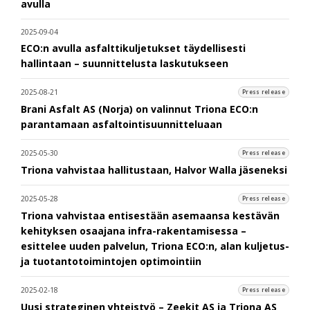
avulla
2025-09-04
ECO:n avulla asfalttikuljetukset täydellisesti
hallintaan – suunnittelusta laskutukseen
2025-08-21
Press release
Brani Asfalt AS (Norja) on valinnut Triona ECO:n
parantamaan asfaltointisuunnitteluaan
2025-05-30
Press release
Triona vahvistaa hallitustaan, Halvor Walla jäseneksi
2025-05-28
Press release
Triona vahvistaa entisestään asemaansa kestävän
kehityksen osaajana infra-rakentamisessa –
esittelee uuden palvelun, Triona ECO:n, alan kuljetus-
ja tuotantotoimintojen optimointiin
2025-02-18
Press release
Uusi strateginen yhteistyö – Zeekit AS ja Triona AS