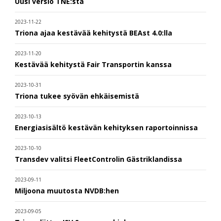
Uusi versio TNE:stä
2023-11-22
Triona ajaa kestävää kehitystä BEAst 4.0:lla
2023-11-20
Kestävää kehitystä Fair Transportin kanssa
2023-10-31
Triona tukee syövän ehkäisemistä
2023-10-13
Energiasisältö kestävän kehityksen raportoinnissa
2023-10-10
Transdev valitsi FleetControlin Gästriklandissa
2023-09-11
Miljoona muutosta NVDB:hen
2023-09-05