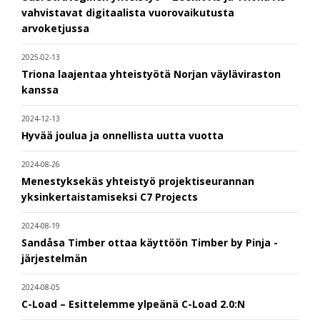
vahvistavat digitaalista vuorovaikutusta
arvoketjussa
2025-02-13
Triona laajentaa yhteistyötä Norjan väyläviraston
kanssa
2024-12-13
Hyvää joulua ja onnellista uutta vuotta
2024-08-26
Menestyksekäs yhteistyö projektiseurannan
yksinkertaistamiseksi C7 Projects
2024-08-19
Sandåsa Timber ottaa käyttöön Timber by Pinja -
järjestelmän
2024-08-05
C-Load – Esittelemme ylpeänä C-Load 2.0:N