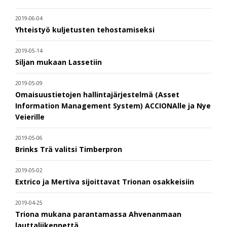
2019-06-04
Yhteistyö kuljetusten tehostamiseksi
2019-05-14
Siljan mukaan Lassetiin
2019-05-09
Omaisuustietojen hallintajärjestelmä (Asset
Information Management System) ACCIONAlle ja Nye
Veierille
2019-05-06
Brinks Trä valitsi Timberpron
2019-05-02
Extrico ja Mertiva sijoittavat Trionan osakkeisiin
2019-04-25
Triona mukana parantamassa Ahvenanmaan
lauttaliikennettä