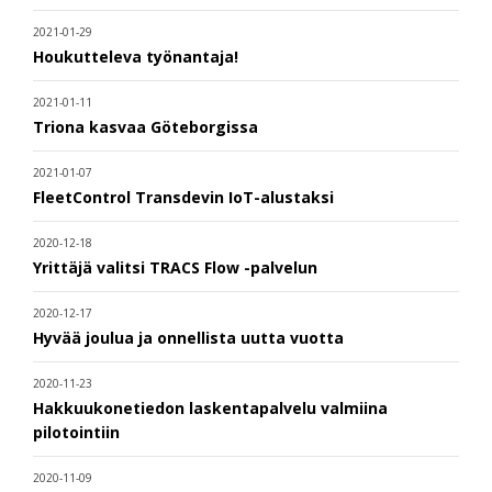
2021-01-29
Houkutteleva työnantaja!
2021-01-11
Triona kasvaa Göteborgissa
2021-01-07
FleetControl Transdevin IoT-alustaksi
2020-12-18
Yrittäjä valitsi TRACS Flow -palvelun
2020-12-17
Hyvää joulua ja onnellista uutta vuotta
2020-11-23
Hakkuukonetiedon laskentapalvelu valmiina
pilotointiin
2020-11-09