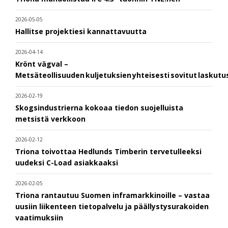
2026-05-05
Hallitse projektiesi kannattavuutta
2026-04-14
Krönt vägval –
Metsäteollisuuden kuljetuksien yhteisesti sovitut laskut
2026-02-19
Skogsindustrierna kokoaa tiedon suojelluista
metsistä verkkoon
2026-02-12
Triona toivottaa Hedlunds Timberin tervetulleeksi
uudeksi C-Load asiakkaaksi
2026-02-05
Triona rantautuu Suomen inframarkkinoille – vastaa
uusiin liikenteen tietopalvelu ja päällystysurakoiden
vaatimuksiin