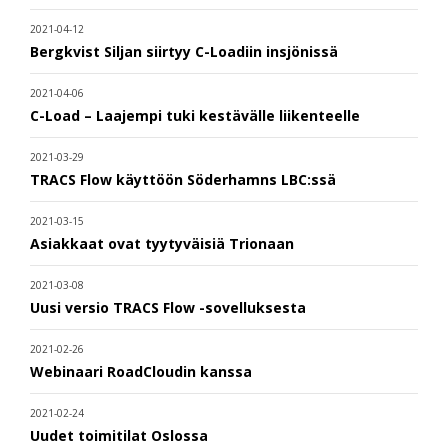
2021-04-12
Bergkvist Siljan siirtyy C-Loadiin insjönissä
2021-04-06
C-Load – Laajempi tuki kestävälle liikenteelle
2021-03-29
TRACS Flow käyttöön Söderhamns LBC:ssä
2021-03-15
Asiakkaat ovat tyytyväisiä Trionaan
2021-03-08
Uusi versio TRACS Flow -sovelluksesta
2021-02-26
Webinaari RoadCloudin kanssa
2021-02-24
Uudet toimitilat Oslossa