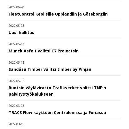
2022-06-20
FleetControl Keolisille Upplandiin ja Göteborgiin
2022-05-23
Uusi hallitus
2022-05-17
Munck Asfalt valitsi C7 Projectsin
2022-05-11
Sandåsa Timber valitsi timber by Pinjan
2022-05-02
Ruotsin väylävirasto Trafikverket valitsi TNE:n
päivitystyökalukseen
2022-03-23
TRACS Flow käyttöön Centralenissa ja Foriassa
2022-03-15