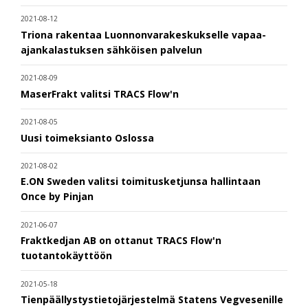
2021-08-12
Triona rakentaa Luonnonvarakeskukselle vapaa-
ajankalastuksen sähköisen palvelun
2021-08-09
MaserFrakt valitsi TRACS Flow'n
2021-08-05
Uusi toimeksianto Oslossa
2021-08-02
E.ON Sweden valitsi toimitusketjunsa hallintaan
Once by Pinjan
2021-06-07
Fraktkedjan AB on ottanut TRACS Flow'n
tuotantokäyttöön
2021-05-18
Tienpäällystystietojärjestelmä Statens Vegvesenille