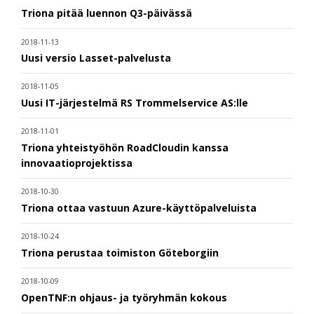
Triona pitää luennon Q3-päivässä
2018-11-13
Uusi versio Lasset-palvelusta
2018-11-05
Uusi IT-järjestelmä RS Trommelservice AS:lle
2018-11-01
Triona yhteistyöhön RoadCloudin kanssa
innovaatioprojektissa
2018-10-30
Triona ottaa vastuun Azure-käyttöpalveluista
2018-10-24
Triona perustaa toimiston Göteborgiin
2018-10-09
OpenTNF:n ohjaus- ja työryhmän kokous