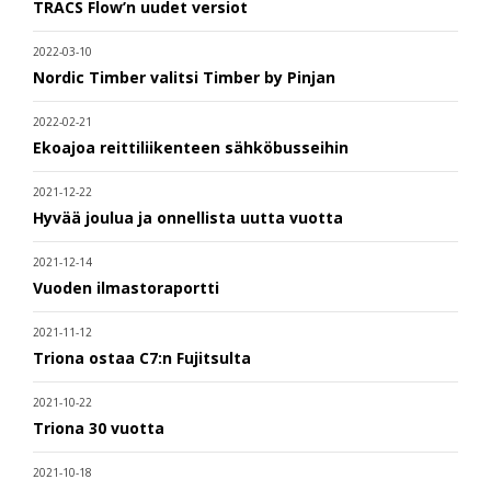
TRACS Flow’n uudet versiot
2022-03-10
Nordic Timber valitsi Timber by Pinjan
2022-02-21
Ekoajoa reittiliikenteen sähköbusseihin
2021-12-22
Hyvää joulua ja onnellista uutta vuotta
2021-12-14
Vuoden ilmastoraportti
2021-11-12
Triona ostaa C7:n Fujitsulta
2021-10-22
Triona 30 vuotta
2021-10-18