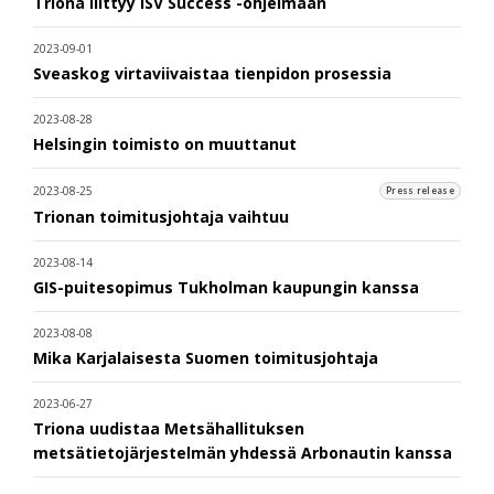
Triona liittyy ISV Success -ohjelmaan
2023-09-01
Sveaskog virtaviivaistaa tienpidon prosessia
2023-08-28
Helsingin toimisto on muuttanut
2023-08-25
Press release
Trionan toimitusjohtaja vaihtuu
2023-08-14
GIS-puitesopimus Tukholman kaupungin kanssa
2023-08-08
Mika Karjalaisesta Suomen toimitusjohtaja
2023-06-27
Triona uudistaa Metsähallituksen
metsätietojärjestelmän yhdessä Arbonautin kanssa