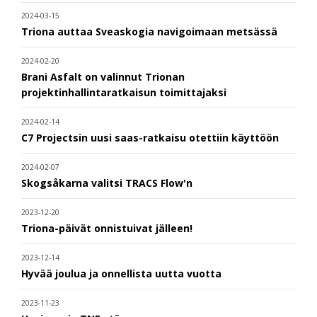
2024-03-15
Triona auttaa Sveaskogia navigoimaan metsässä
2024-02-20
Brani Asfalt on valinnut Trionan
projektinhallintaratkaisun toimittajaksi
2024-02-14
C7 Projectsin uusi saas-ratkaisu otettiin käyttöön
2024-02-07
Skogsåkarna valitsi TRACS Flow'n
2023-12-20
Triona-päivät onnistuivat jälleen!
2023-12-14
Hyvää joulua ja onnellista uutta vuotta
2023-11-23