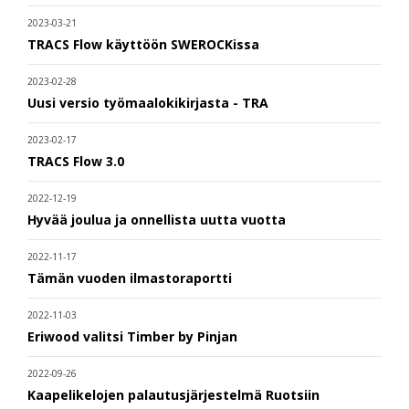
2023-03-21
TRACS Flow käyttöön SWEROCKissa
2023-02-28
Uusi versio työmaalokikirjasta - TRA
2023-02-17
TRACS Flow 3.0
2022-12-19
Hyvää joulua ja onnellista uutta vuotta
2022-11-17
Tämän vuoden ilmastoraportti
2022-11-03
Eriwood valitsi Timber by Pinjan
2022-09-26
Kaapelikelojen palautusjärjestelmä Ruotsiin