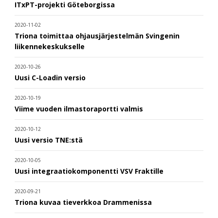
ITxPT-projekti Göteborgissa
2020-11-02
Triona toimittaa ohjausjärjestelmän Svingenin
liikennekeskukselle
2020-10-26
Uusi C-Loadin versio
2020-10-19
Viime vuoden ilmastoraportti valmis
2020-10-12
Uusi versio TNE:stä
2020-10-05
Uusi integraatiokomponentti VSV Fraktille
2020-09-21
Triona kuvaa tieverkkoa Drammenissa