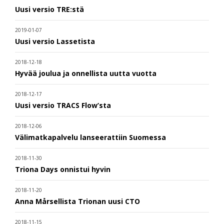
Uusi versio TRE:stä
2019-01-07
Uusi versio Lassetista
2018-12-18
Hyvää joulua ja onnellista uutta vuotta
2018-12-17
Uusi versio TRACS Flow’sta
2018-12-06
Välimatkapalvelu lanseerattiin Suomessa
2018-11-30
Triona Days onnistui hyvin
2018-11-20
Anna Mårsellista Trionan uusi CTO
2018-11-15