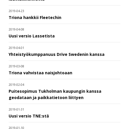
2019-04-23
Triona hankkii Fleetechin
2019-04-08
Uusi versio Lassetista
2019-04-01
Yhteistyökumppanuus Drive Swedenin kanssa
2019-03-08
Triona vahvistaa naisjohtoaan
2019-02-04
Puitesopimus Tukholman kaupungin kanssa
geodataan ja paikkatietoon liittyen
2019-01-31
Uusi versio TNE:stä
2019-01-10