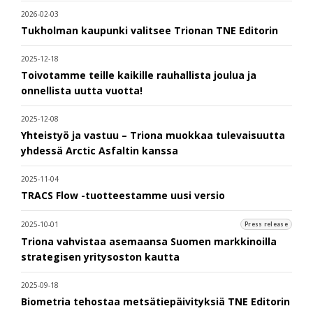
2026-02-03
Tukholman kaupunki valitsee Trionan TNE Editorin
2025-12-18
Toivotamme teille kaikille rauhallista joulua ja
onnellista uutta vuotta!
2025-12-08
Yhteistyö ja vastuu – Triona muokkaa tulevaisuutta
yhdessä Arctic Asfaltin kanssa
2025-11-04
TRACS Flow -tuotteestamme uusi versio
2025-10-01
Press release
Triona vahvistaa asemaansa Suomen markkinoilla
strategisen yritysoston kautta
2025-09-18
Biometria tehostaa metsätiepäivityksiä TNE Editorin