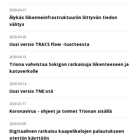
2020-04-27
Älykäs liikenneinfrastruktuuriin liittyvän tiedon
välitys
2020-04-20
Uusi versio TRACS Flow -tuotteesta
2020-04-15
Triona vahvistaa Sokigon ratkaisuja liikenteeseen ja
katuverkolle
2020-04-14
Uusi versio TNE:stä
2020-03-17
Koronavirus - ohjeet ja toimet Trionan sisällä
2020-03-09
Digitaalinen ratkaisu kaapelikelojen palautukseen
otettiin käyttöön