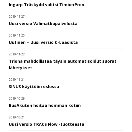
Ingarp Träskydd valitsi TimberPron
2019-11-27
Uusi versio Välimatkapalvelusta
2019-11-25
Uutinen – Uusi versio C-Loadista
2019-11-22
Triona mahdollistaa täysin automatisoidut suorat
lähetykset
2019-11-21
SINUS käyttöön oslossa
2019-10-29
BusAkuten hoitaa homman kotiin
2019-10-21
Uusi versio TRACS Flow -tuotteesta