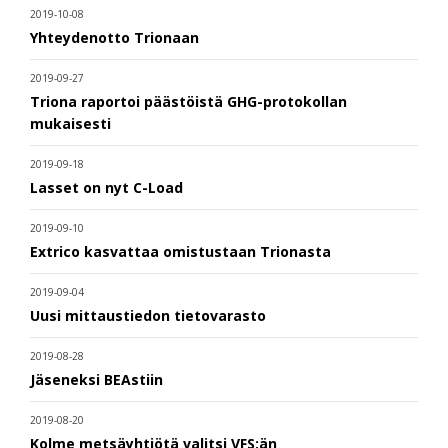
2019-10-08
Yhteydenotto Trionaan
2019-09-27
Triona raportoi päästöistä GHG-protokollan
mukaisesti
2019-09-18
Lasset on nyt C-Load
2019-09-10
Extrico kasvattaa omistustaan Trionasta
2019-09-04
Uusi mittaustiedon tietovarasto
2019-08-28
Jäseneksi BEAstiin
2019-08-20
Kolme metsäyhtiötä valitsi VFS:än