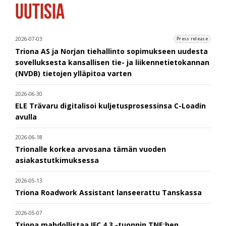
UUTISIA
2026-07-03
Press release
Triona AS ja Norjan tiehallinto sopimukseen uudesta
sovelluksesta kansallisen tie- ja liikennetietokannan
(NVDB) tietojen ylläpitoa varten
2026-06-30
ELE Trävaru digitalisoi kuljetusprosessinsa C-Loadin
avulla
2026-06-18
Trionalle korkea arvosana tämän vuoden
asiakastutkimuksessa
2026-05-13
Triona Roadwork Assistant lanseerattu Tanskassa
2026-05-07
Triona mahdollistaa IFC 4.3 -tuonnin TNE:hen