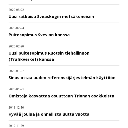
2020-03-02
Uusi ratkaisu Sveaskogin metsäkoneisiin
2020-02-24
Puitesopimus Svevian kanssa
2020-02-20
Uusi puitesopimus Ruotsin tiehallinnon
(Trafikverket) kanssa
2020-01-27
Sinus ottaa uuden referenssijärjestelmän käyttöön
2020-01-21
Omistaja kasvattaa osuuttaan Trionan osakkeista
2019-12-16
Hyvää joulua ja onnellista uutta vuotta
2019-11-29