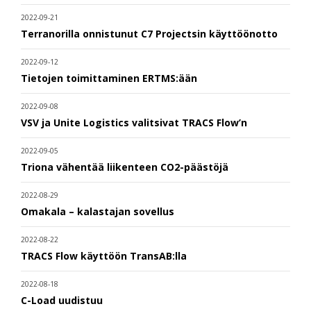
2022-09-21
Terranorilla onnistunut C7 Projectsin käyttöönotto
2022-09-12
Tietojen toimittaminen ERTMS:ään
2022-09-08
VSV ja Unite Logistics valitsivat TRACS Flow’n
2022-09-05
Triona vähentää liikenteen CO2-päästöjä
2022-08-29
Omakala – kalastajan sovellus
2022-08-22
TRACS Flow käyttöön TransAB:lla
2022-08-18
C-Load uudistuu