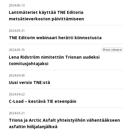
2024-06-13
Lantmäteriet käyttää TNE Editoria
metsätieverkoston päivittämiseen
2024-05-31
TNE Editorin webinaari herätti kiinnostusta
2024-05-15
Press release
Lena Ridström nimitettiin Trionan uudeksi
toimitusjohtajaksi
2024-04-30
Uusi versio TNE:stä
2024-04-22
C-Load – kestävä TIE eteenpäin
2024-03-21
Triona ja Arctic Asfalt yhteistyöhön vähentääkseen
asfaltin hiilijalanjälkeä