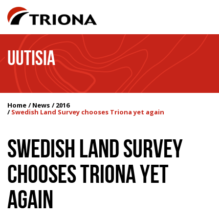
UUTISIA
Home
News
2016
Swedish Land Survey chooses Triona yet again
SWEDISH LAND SURVEY
CHOOSES TRIONA YET
AGAIN