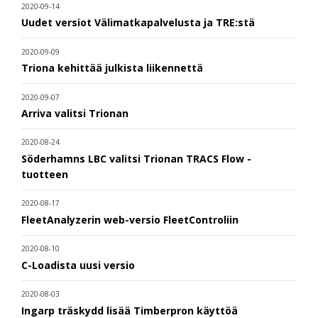
2020-09-14
Uudet versiot Välimatkapalvelusta ja TRE:stä
2020-09-09
Triona kehittää julkista liikennettä
2020-09-07
Arriva valitsi Trionan
2020-08-24
Söderhamns LBC valitsi Trionan TRACS Flow -
tuotteen
2020-08-17
FleetAnalyzerin web-versio FleetControliin
2020-08-10
C-Loadista uusi versio
2020-08-03
Ingarp träskydd lisää Timberpron käyttöä