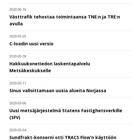
2020-06-16
Västtrafik tehostaa toimintaansa TNE:n ja TRE:n
avulla
2020-05-25
C-loadin uusi versio
2020-05-18
Hakkuukonetiedon laskentapalvelu
Metsäkeskukselle
2020-05-11
Sinus valloittamaan uusia alueita Norjassa
2020-05-06
Uusi metsäjärjestelmä Statens Fastighetsverkille
(SFV)
2020-05-04
Sundfrakt-konserni otti TRACS Flow’n käyttöön