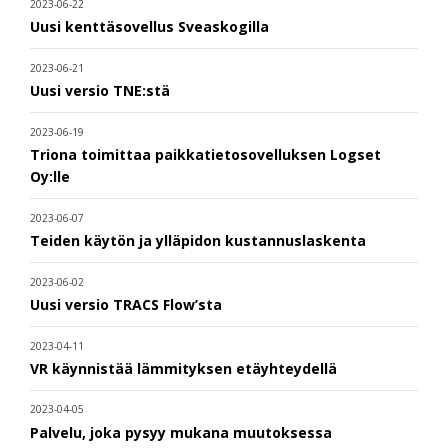
2023-06-22
Uusi kenttäsovellus Sveaskogilla
2023-06-21
Uusi versio TNE:stä
2023-06-19
Triona toimittaa paikkatietosovelluksen Logset
Oy:lle
2023-06-07
Teiden käytön ja ylläpidon kustannuslaskenta
2023-06-02
Uusi versio TRACS Flow’sta
2023-04-11
VR käynnistää lämmityksen etäyhteydellä
2023-04-05
Palvelu, joka pysyy mukana muutoksessa