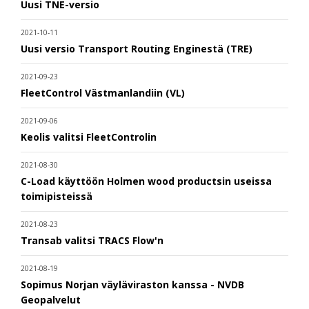
Uusi TNE-versio
2021-10-11
Uusi versio Transport Routing Enginestä (TRE)
2021-09-23
FleetControl Västmanlandiin (VL)
2021-09-06
Keolis valitsi FleetControlin
2021-08-30
C-Load käyttöön Holmen wood productsin useissa
toimipisteissä
2021-08-23
Transab valitsi TRACS Flow'n
2021-08-19
Sopimus Norjan väyläviraston kanssa - NVDB
Geopalvelut