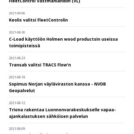
FleetControl Västmanlandiin (VL)
2021-09-06
Keolis valitsi FleetControlin
2021-08-30
C-Load käyttöön Holmen wood productsin useissa
toimipisteissä
2021-08-23
Transab valitsi TRACS Flow'n
2021-08-19
Sopimus Norjan väyläviraston kanssa - NVDB
Geopalvelut
2021-08-12
Triona rakentaa Luonnonvarakeskukselle vapaa-
ajankalastuksen sähköisen palvelun
2021-08-09