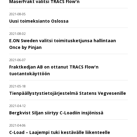
MaserFrakt valitsi TRACS Flow'n
2021-08-05
Uusi toimeksianto Oslossa
2021-08-02
E.ON Sweden valitsi toimitusketjunsa hallintaan
Once by Pinjan
2021-06-07
Fraktkedjan AB on ottanut TRACS Flow'n
tuotantokäyttöön
2021-05-18
Tienpäällystystietojärjestelmä Statens Vegvesenille
2021-04-12
Bergkvist Siljan siirtyy C-Loadiin insjönissä
2021-04-06
C-Load – Laajempi tuki kestävälle liikenteelle