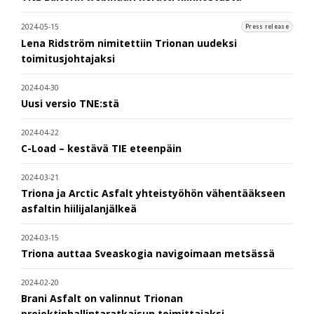
2024-05-15
Press release
Lena Ridström nimitettiin Trionan uudeksi
toimitusjohtajaksi
2024-04-30
Uusi versio TNE:stä
2024-04-22
C-Load – kestävä TIE eteenpäin
2024-03-21
Triona ja Arctic Asfalt yhteistyöhön vähentääkseen
asfaltin hiilijalanjälkeä
2024-03-15
Triona auttaa Sveaskogia navigoimaan metsässä
2024-02-20
Brani Asfalt on valinnut Trionan
projektinhallintaratkaisun toimittajaksi