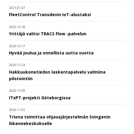
2021-01-07
FleetControl Transdevin IoT-alustaksi
2020-12-18
Yrittäjä valitsi TRACS Flow -palvelun
2020-12-17
Hyvää joulua ja onnellista uutta vuotta
2020-11-23
Hakkuukonetiedon laskentapalvelu valmiina
pilotointiin
2020-11-09
ITxPT-projekti Göteborgissa
2020-11-02
Triona toimittaa ohjausjärjestelmän Svingenin
liikennekeskukselle