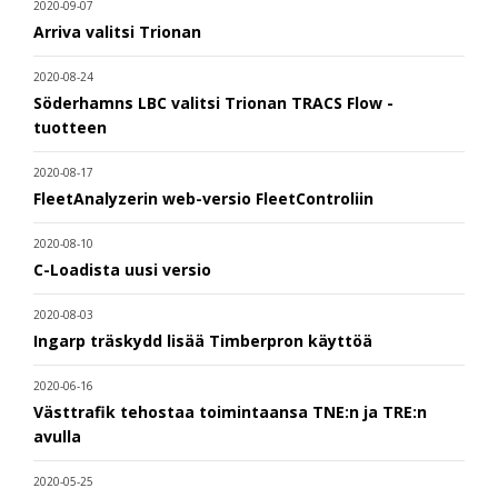
2020-09-07
Arriva valitsi Trionan
2020-08-24
Söderhamns LBC valitsi Trionan TRACS Flow -
tuotteen
2020-08-17
FleetAnalyzerin web-versio FleetControliin
2020-08-10
C-Loadista uusi versio
2020-08-03
Ingarp träskydd lisää Timberpron käyttöä
2020-06-16
Västtrafik tehostaa toimintaansa TNE:n ja TRE:n
avulla
2020-05-25