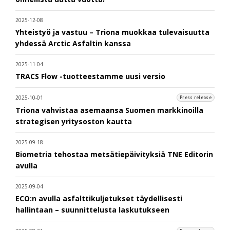
2025-12-08
Yhteistyö ja vastuu – Triona muokkaa tulevaisuutta
yhdessä Arctic Asfaltin kanssa
2025-11-04
TRACS Flow -tuotteestamme uusi versio
2025-10-01
Press release
Triona vahvistaa asemaansa Suomen markkinoilla
strategisen yritysoston kautta
2025-09-18
Biometria tehostaa metsätiepäivityksiä TNE Editorin
avulla
2025-09-04
ECO:n avulla asfalttikuljetukset täydellisesti
hallintaan – suunnittelusta laskutukseen