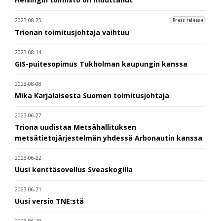
2023-08-25
Press release
Trionan toimitusjohtaja vaihtuu
2023-08-14
GIS-puitesopimus Tukholman kaupungin kanssa
2023-08-08
Mika Karjalaisesta Suomen toimitusjohtaja
2023-06-27
Triona uudistaa Metsähallituksen
metsätietojärjestelmän yhdessä Arbonautin kanssa
2023-06-22
Uusi kenttäsovellus Sveaskogilla
2023-06-21
Uusi versio TNE:stä