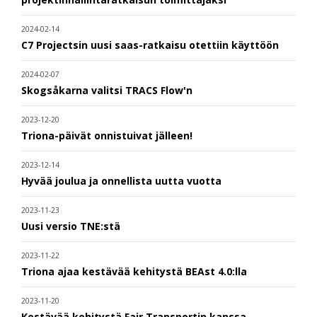
2024-02-14
C7 Projectsin uusi saas-ratkaisu otettiin käyttöön
2024-02-07
Skogsåkarna valitsi TRACS Flow'n
2023-12-20
Triona-päivät onnistuivat jälleen!
2023-12-14
Hyvää joulua ja onnellista uutta vuotta
2023-11-23
Uusi versio TNE:stä
2023-11-22
Triona ajaa kestävää kehitystä BEAst 4.0:lla
2023-11-20
Kestävää kehitystä Fair Transportin kanssa