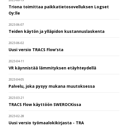
2023-06-19
Triona toimittaa paikkatietosovelluksen Logset
Oy:lle
2023-06-07
Teiden käytön ja ylläpidon kustannuslaskenta
2023-06-02
Uusi versio TRACS Flow’sta
2023-04-11
VR käynnistää lämmityksen etäyhteydellä
2023-04-05
Palvelu, joka pysyy mukana muutoksessa
2023-03-21
TRACS Flow käyttöön SWEROCKissa
2023-02-28
Uusi versio työmaalokikirjasta - TRA