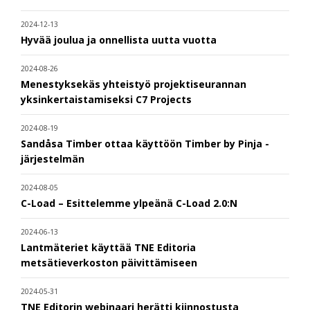
2024-12-13
Hyvää joulua ja onnellista uutta vuotta
2024-08-26
Menestyksekäs yhteistyö projektiseurannan
yksinkertaistamiseksi C7 Projects
2024-08-19
Sandåsa Timber ottaa käyttöön Timber by Pinja -
järjestelmän
2024-08-05
C-Load – Esittelemme ylpeänä C-Load 2.0:N
2024-06-13
Lantmäteriet käyttää TNE Editoria
metsätieverkoston päivittämiseen
2024-05-31
TNE Editorin webinaari herätti kiinnostusta