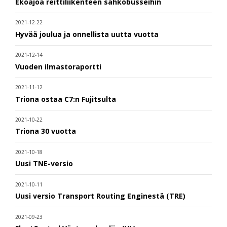
Ekoajoa reittiliikenteen sähköbusseihin
2021-12-22
Hyvää joulua ja onnellista uutta vuotta
2021-12-14
Vuoden ilmastoraportti
2021-11-12
Triona ostaa C7:n Fujitsulta
2021-10-22
Triona 30 vuotta
2021-10-18
Uusi TNE-versio
2021-10-11
Uusi versio Transport Routing Enginestä (TRE)
2021-09-23