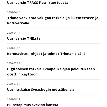
Uusi versio TRACS Flow -tuotteesta
2020-04-15
Triona vahvistaa Sokigon ratkaisuja liikenteeseen ja
katuverkolle
2020-04-14
Uusi versio TNE:stä
2020-03-17
Koronavirus - ohjeet ja toimet Trionan sisällä
2020-03-09
Digitaalinen ratkaisu kaapelikelojen palautukseen
otettiin käyttöön
2020-03-02
Uusi ratkaisu Sveaskogin metsäkoneisiin
2020-02-24
Puitesopimus Svevian kanssa