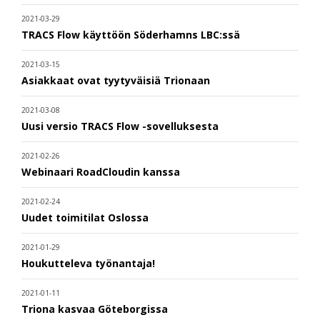
2021-03-29
TRACS Flow käyttöön Söderhamns LBC:ssä
2021-03-15
Asiakkaat ovat tyytyväisiä Trionaan
2021-03-08
Uusi versio TRACS Flow -sovelluksesta
2021-02-26
Webinaari RoadCloudin kanssa
2021-02-24
Uudet toimitilat Oslossa
2021-01-29
Houkutteleva työnantaja!
2021-01-11
Triona kasvaa Göteborgissa