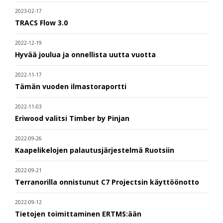
2023-02-17
TRACS Flow 3.0
2022-12-19
Hyvää joulua ja onnellista uutta vuotta
2022-11-17
Tämän vuoden ilmastoraportti
2022-11-03
Eriwood valitsi Timber by Pinjan
2022-09-26
Kaapelikelojen palautusjärjestelmä Ruotsiin
2022-09-21
Terranorilla onnistunut C7 Projectsin käyttöönotto
2022-09-12
Tietojen toimittaminen ERTMS:ään