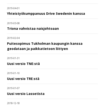
2019-04-01
Yhteistyökumppanuus Drive Swedenin kanssa
2019-03-08
Triona vahvistaa naisjohtoaan
2019-02-04
Puitesopimus Tukholman kaupungin kanssa
geodataan ja paikkatietoon liittyen
2019-01-31
Uusi versio TNE:stä
2019-01-10
Uusi versio TRE:stä
2019-01-07
Uusi versio Lassetista
2018-12-18