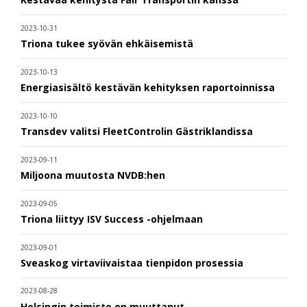
2023-10-31
Triona tukee syövän ehkäisemistä
2023-10-13
Energiasisältö kestävän kehityksen raportoinnissa
2023-10-10
Transdev valitsi FleetControlin Gästriklandissa
2023-09-11
Miljoona muutosta NVDB:hen
2023-09-05
Triona liittyy ISV Success -ohjelmaan
2023-09-01
Sveaskog virtaviivaistaa tienpidon prosessia
2023-08-28
Helsingin toimisto on muuttanut