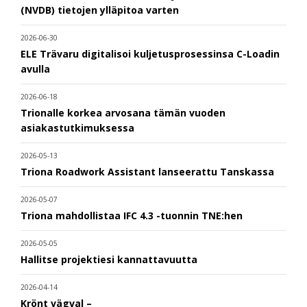
(NVDB) tietojen ylläpitoa varten
2026-06-30
ELE Trävaru digitalisoi kuljetusprosessinsa C-Loadin
avulla
2026-06-18
Trionalle korkea arvosana tämän vuoden
asiakastutkimuksessa
2026-05-13
Triona Roadwork Assistant lanseerattu Tanskassa
2026-05-07
Triona mahdollistaa IFC 4.3 -tuonnin TNE:hen
2026-05-05
Hallitse projektiesi kannattavuutta
2026-04-14
Krönt vägval –