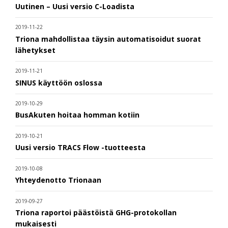
Uutinen – Uusi versio C-Loadista
2019-11-22
Triona mahdollistaa täysin automatisoidut suorat
lähetykset
2019-11-21
SINUS käyttöön oslossa
2019-10-29
BusAkuten hoitaa homman kotiin
2019-10-21
Uusi versio TRACS Flow -tuotteesta
2019-10-08
Yhteydenotto Trionaan
2019-09-27
Triona raportoi päästöistä GHG-protokollan
mukaisesti