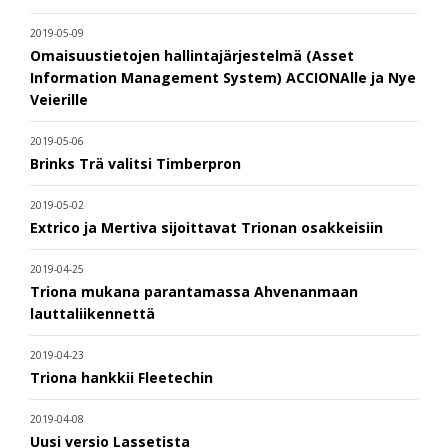
2019-05-09
Omaisuustietojen hallintajärjestelmä (Asset
Information Management System) ACCIONAlle ja Nye
Veierille
2019-05-06
Brinks Trä valitsi Timberpron
2019-05-02
Extrico ja Mertiva sijoittavat Trionan osakkeisiin
2019-04-25
Triona mukana parantamassa Ahvenanmaan
lauttaliikennettä
2019-04-23
Triona hankkii Fleetechin
2019-04-08
Uusi versio Lassetista