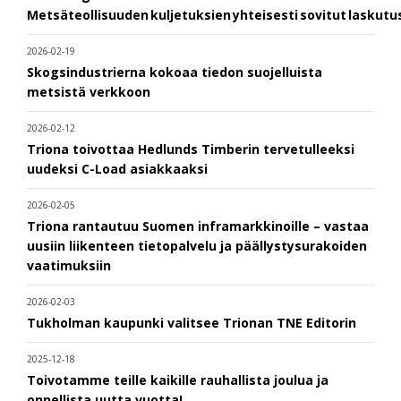
Metsäteollisuuden kuljetuksien yhteisesti sovitut laskut
2026-02-19
Skogsindustrierna kokoaa tiedon suojelluista
metsistä verkkoon
2026-02-12
Triona toivottaa Hedlunds Timberin tervetulleeksi
uudeksi C-Load asiakkaaksi
2026-02-05
Triona rantautuu Suomen inframarkkinoille – vastaa
uusiin liikenteen tietopalvelu ja päällystysurakoiden
vaatimuksiin
2026-02-03
Tukholman kaupunki valitsee Trionan TNE Editorin
2025-12-18
Toivotamme teille kaikille rauhallista joulua ja
onnellista uutta vuotta!