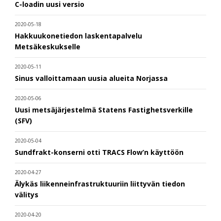
C-loadin uusi versio
2020-05-18
Hakkuukonetiedon laskentapalvelu
Metsäkeskukselle
2020-05-11
Sinus valloittamaan uusia alueita Norjassa
2020-05-06
Uusi metsäjärjestelmä Statens Fastighetsverkille
(SFV)
2020-05-04
Sundfrakt-konserni otti TRACS Flow’n käyttöön
2020-04-27
Älykäs liikenneinfrastruktuuriin liittyvän tiedon
välitys
2020-04-20