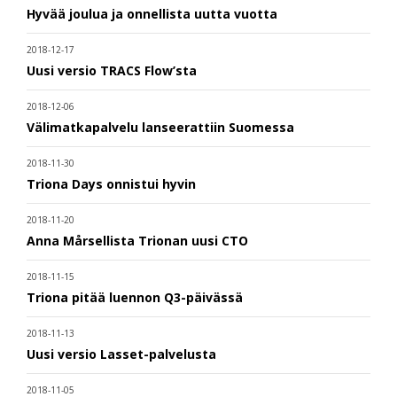
Hyvää joulua ja onnellista uutta vuotta
2018-12-17
Uusi versio TRACS Flow’sta
2018-12-06
Välimatkapalvelu lanseerattiin Suomessa
2018-11-30
Triona Days onnistui hyvin
2018-11-20
Anna Mårsellista Trionan uusi CTO
2018-11-15
Triona pitää luennon Q3-päivässä
2018-11-13
Uusi versio Lasset-palvelusta
2018-11-05