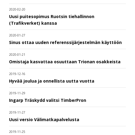
2020-02-20
Uusi puitesopimus Ruotsin tiehallinnon
(Trafikverket) kanssa
2020-01-27
Sinus ottaa uuden referenssijärjestelmän käyttöön
2020-01-21
Omistaja kasvattaa osuuttaan Trionan osakkeista
2019-12-16
Hyvää joulua ja onnellista uutta vuotta
2019-11-29
Ingarp Träskydd valitsi TimberPron
2019-11-27
Uusi versio Välimatkapalvelusta
2019-11-25