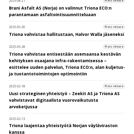
2025-08-21
Press release
Brani Asfalt AS (Norja) on valinnut Triona ECO:n
parantamaan asfaltointisuunnitteluaan
2025-05-30
Press release
Triona vahvistaa hallitustaan, Halvor Walla jäseneksi
2025-05-28
Press release
Triona vahvistaa entisestään asemaansa kestävän
kehityksen osaajana infra-rakentamisessa –
esittelee uuden palvelun, Triona ECO:n, alan kuljetus-
ja tuotantotoimintojen optimointiin
2025-02-18
Press release
Uusi strateginen yhteistyö – Zeekit AS ja Triona AS
vahvistavat digitaalista vuorovaikutusta
arvoketjussa
2025-02-13
Triona laajentaa yhteistyötä Norjan väyläviraston
kanssa