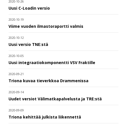
2020-10-26
Uusi C-Loadin versio
2020-10-19
Viime vuoden ilmastoraportti valmis
2020-10-12
Uusi versio TNE:stä
2020-10-05
Uusi integraatiokomponentti VSV Fraktille
2020-09-21
Triona kuvaa tieverkkoa Drammenissa
2020-09-14
Uudet versiot Välimatkapalvelusta ja TRE:stä
2020-09-09
Triona kehittää julkista liikennettä