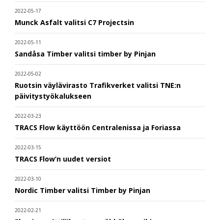
2022-05-17
Munck Asfalt valitsi C7 Projectsin
2022-05-11
Sandåsa Timber valitsi timber by Pinjan
2022-05-02
Ruotsin väylävirasto Trafikverket valitsi TNE:n
päivitystyökalukseen
2022-03-23
TRACS Flow käyttöön Centralenissa ja Foriassa
2022-03-15
TRACS Flow’n uudet versiot
2022-03-10
Nordic Timber valitsi Timber by Pinjan
2022-02-21