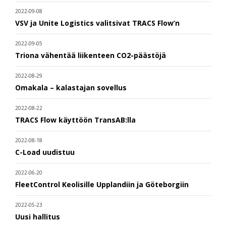
2022-09-08
VSV ja Unite Logistics valitsivat TRACS Flow’n
2022-09-05
Triona vähentää liikenteen CO2-päästöjä
2022-08-29
Omakala – kalastajan sovellus
2022-08-22
TRACS Flow käyttöön TransAB:lla
2022-08-18
C-Load uudistuu
2022-06-20
FleetControl Keolisille Upplandiin ja Göteborgiin
2022-05-23
Uusi hallitus