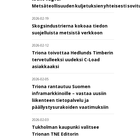
Metsäteollisuuden kuljetuksien yhteisesti sovi
2026-02-19
Skogsindustrierna kokoaa tiedon
suojelluista metsistä verkkoon
2026-02-12
Triona toivottaa Hedlunds Timberin
tervetulleeksi uudeksi C-Load
asiakkaaksi
2026-02-05
Triona rantautuu Suomen
inframarkkinoille – vastaa uusiin
liikenteen tietopalvelu ja
päällystysurakoiden vaatimuksiin
2026-02-03
Tukholman kaupunki valitsee
Trionan TNE Editorin