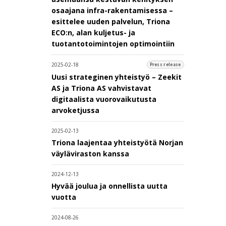
osaajana infra-rakentamisessa –
esittelee uuden palvelun, Triona
ECO:n, alan kuljetus- ja
tuotantotoimintojen optimointiin
2025-02-18
Press release
Uusi strateginen yhteistyö – Zeekit
AS ja Triona AS vahvistavat
digitaalista vuorovaikutusta
arvoketjussa
2025-02-13
Triona laajentaa yhteistyötä Norjan
väyläviraston kanssa
2024-12-13
Hyvää joulua ja onnellista uutta
vuotta
2024-08-26