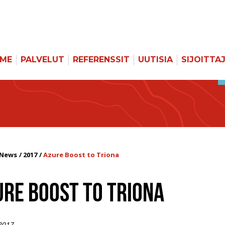
MME
PALVELUT
REFERENSSIT
UUTISIA
SIJOITTA
News
2017
Azure Boost to Triona
URE BOOST TO TRIONA
2017