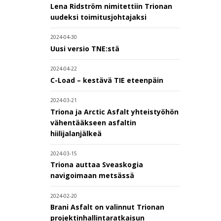
Lena Ridström nimitettiin Trionan
uudeksi toimitusjohtajaksi
2024-04-30
Uusi versio TNE:stä
2024-04-22
C-Load – kestävä TIE eteenpäin
2024-03-21
Triona ja Arctic Asfalt yhteistyöhön
vähentääkseen asfaltin
hiilijalanjälkeä
2024-03-15
Triona auttaa Sveaskogia
navigoimaan metsässä
2024-02-20
Brani Asfalt on valinnut Trionan
projektinhallintaratkaisun