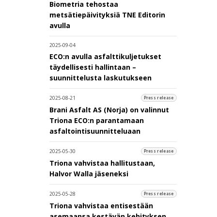
Biometria tehostaa
metsätiepäivityksiä TNE Editorin
avulla
2025-09-04
ECO:n avulla asfalttikuljetukset
täydellisesti hallintaan –
suunnittelusta laskutukseen
2025-08-21
Press release
Brani Asfalt AS (Norja) on valinnut
Triona ECO:n parantamaan
asfaltointisuunnitteluaan
2025-05-30
Press release
Triona vahvistaa hallitustaan,
Halvor Walla jäseneksi
2025-05-28
Press release
Triona vahvistaa entisestään
asemaansa kestävän kehityksen