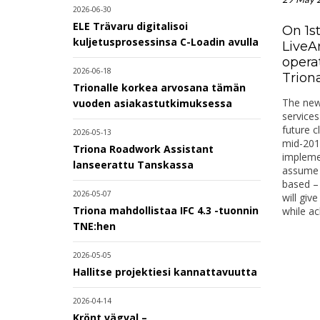
2026-06-30
ELE Trävaru digitalisoi
On 1st
kuljetusprosessinsa C-Loadin avulla
LiveA
opera
2026-06-18
Trion
Trionalle korkea arvosana tämän
The new 
vuoden asiakastutkimuksessa
services
future c
2026-05-13
mid-201
Triona Roadwork Assistant
implemen
lanseerattu Tanskassa
assume 
based –
2026-05-07
will giv
Triona mahdollistaa IFC 4.3 -tuonnin
while ac
TNE:hen
2026-05-05
Hallitse projektiesi kannattavuutta
2026-04-14
Krönt vägval –