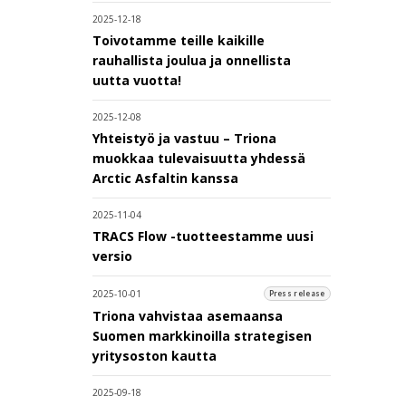
2025-12-18
Toivotamme teille kaikille
rauhallista joulua ja onnellista
uutta vuotta!
2025-12-08
Yhteistyö ja vastuu – Triona
muokkaa tulevaisuutta yhdessä
Arctic Asfaltin kanssa
2025-11-04
TRACS Flow -tuotteestamme uusi
versio
2025-10-01
Press release
Triona vahvistaa asemaansa
Suomen markkinoilla strategisen
yritysoston kautta
2025-09-18