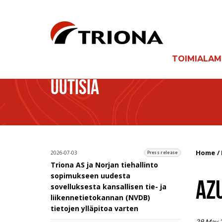
TOIMIALA
UUTISIA
Home
2026-07-03
Press release
Triona AS ja Norjan tiehallinto
sopimukseen uudesta
AZ
sovelluksesta kansallisen tie- ja
liikennetietokannan (NVDB)
tietojen ylläpitoa varten
29 May 