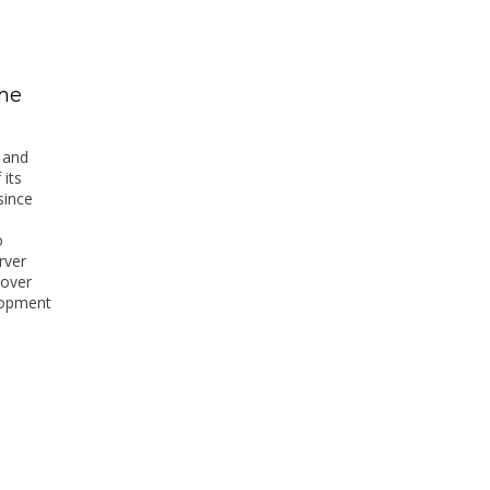
he
 and
 its
since
o
rver
eover
lopment