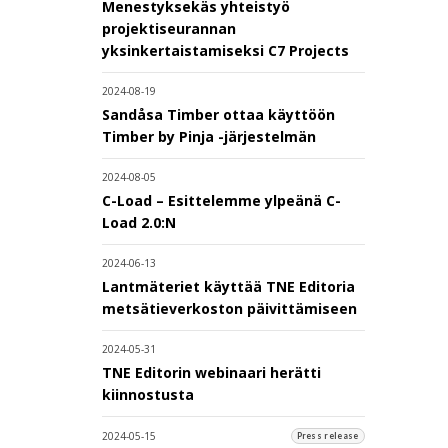
Menestyksekäs yhteistyö
projektiseurannan
yksinkertaistamiseksi C7 Projects
2024-08-19
Sandåsa Timber ottaa käyttöön
Timber by Pinja -järjestelmän
2024-08-05
C-Load – Esittelemme ylpeänä C-
Load 2.0:N
2024-06-13
Lantmäteriet käyttää TNE Editoria
metsätieverkoston päivittämiseen
2024-05-31
TNE Editorin webinaari herätti
kiinnostusta
2024-05-15
Press release