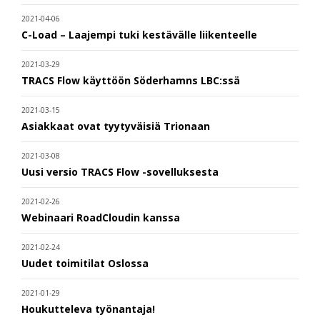
2021-04-06
C-Load – Laajempi tuki kestävälle liikenteelle
2021-03-29
TRACS Flow käyttöön Söderhamns LBC:ssä
2021-03-15
Asiakkaat ovat tyytyväisiä Trionaan
2021-03-08
Uusi versio TRACS Flow -sovelluksesta
2021-02-26
Webinaari RoadCloudin kanssa
2021-02-24
Uudet toimitilat Oslossa
2021-01-29
Houkutteleva työnantaja!