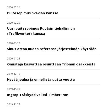
2020-02-24
Puitesopimus Svevian kanssa
2020-02-20
Uusi puitesopimus Ruotsin tiehallinnon
(Trafikverket) kanssa
2020-01-27
Sinus ottaa uuden referenssijärjestelmän käyttöön
2020-01-21
Omistaja kasvattaa osuuttaan Trionan osakkeista
2019-12-16
Hyvää joulua ja onnellista uutta vuotta
2019-11-29
Ingarp Träskydd valitsi TimberPron
2019-11-27