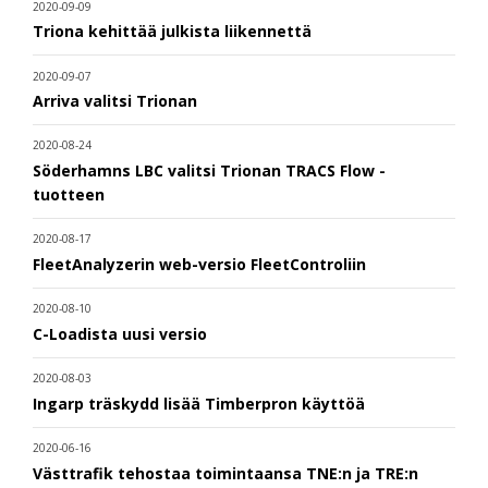
2020-09-09
Triona kehittää julkista liikennettä
2020-09-07
Arriva valitsi Trionan
2020-08-24
Söderhamns LBC valitsi Trionan TRACS Flow -
tuotteen
2020-08-17
FleetAnalyzerin web-versio FleetControliin
2020-08-10
C-Loadista uusi versio
2020-08-03
Ingarp träskydd lisää Timberpron käyttöä
2020-06-16
Västtrafik tehostaa toimintaansa TNE:n ja TRE:n