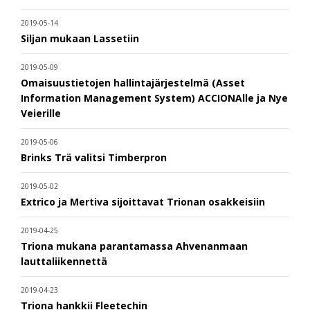
2019-05-14
Siljan mukaan Lassetiin
2019-05-09
Omaisuustietojen hallintajärjestelmä (Asset
Information Management System) ACCIONAlle ja Nye
Veierille
2019-05-06
Brinks Trä valitsi Timberpron
2019-05-02
Extrico ja Mertiva sijoittavat Trionan osakkeisiin
2019-04-25
Triona mukana parantamassa Ahvenanmaan
lauttaliikennettä
2019-04-23
Triona hankkii Fleetechin