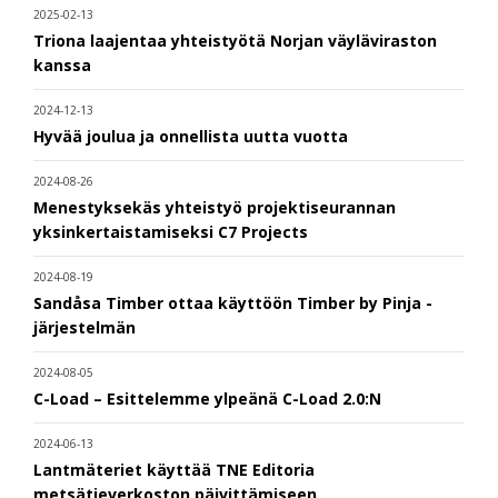
2025-02-13
Triona laajentaa yhteistyötä Norjan väyläviraston
kanssa
2024-12-13
Hyvää joulua ja onnellista uutta vuotta
2024-08-26
Menestyksekäs yhteistyö projektiseurannan
yksinkertaistamiseksi C7 Projects
2024-08-19
Sandåsa Timber ottaa käyttöön Timber by Pinja -
järjestelmän
2024-08-05
C-Load – Esittelemme ylpeänä C-Load 2.0:N
2024-06-13
Lantmäteriet käyttää TNE Editoria
metsätieverkoston päivittämiseen