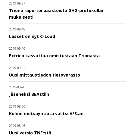
2019-09-27
Triona raportoi päästöistä GHG-protokollan
mukaisesti
2019-09-18
Lasset on nyt C-Load
2019-09-10
Extrico kasvattaa omistustaan Trionasta
2019-09-04
Uusi mittaustiedon tietovarasto
2019-08-28
Jäseneksi BEAstiin
2019-08-20
Kolme metsäyhtiötä valitsi VFS:än
2019-08-16
Uusi versio TNE:stä