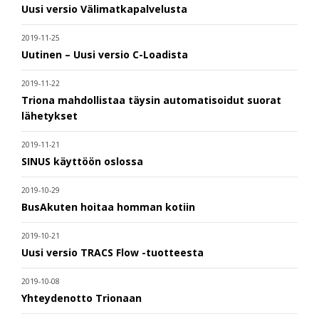
Uusi versio Välimatkapalvelusta
2019-11-25
Uutinen – Uusi versio C-Loadista
2019-11-22
Triona mahdollistaa täysin automatisoidut suorat
lähetykset
2019-11-21
SINUS käyttöön oslossa
2019-10-29
BusAkuten hoitaa homman kotiin
2019-10-21
Uusi versio TRACS Flow -tuotteesta
2019-10-08
Yhteydenotto Trionaan