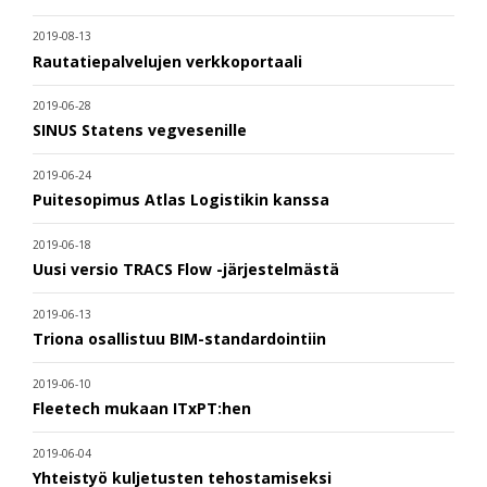
2019-08-13
Rautatiepalvelujen verkkoportaali
2019-06-28
SINUS Statens vegvesenille
2019-06-24
Puitesopimus Atlas Logistikin kanssa
2019-06-18
Uusi versio TRACS Flow -järjestelmästä
2019-06-13
Triona osallistuu BIM-standardointiin
2019-06-10
Fleetech mukaan ITxPT:hen
2019-06-04
Yhteistyö kuljetusten tehostamiseksi