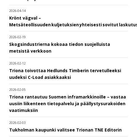
2026-04-14
Krönt vägval –
Metsäteollisuuden kuljetuksien yhteisesti sovitut laskut
2026-02-19
Skogsindustrierna kokoaa tiedon suojelluista
metsistä verkkoon
2026-02-12
Triona toivottaa Hedlunds Timberin tervetulleeksi
uudeksi C-Load asiakkaaksi
2026-02-05
Triona rantautuu Suomen inframarkkinoille – vastaa
uusiin liikenteen tietopalvelu ja päällystysurakoiden
vaatimuksiin
2026-02-03
Tukholman kaupunki valitsee Trionan TNE Editorin