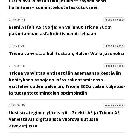
ECO:n avulla asfalttikuljetukset täydellisesti
hallintaan – suunnittelusta laskutukseen
2025-08-21
Press release
Brani Asfalt AS (Norja) on valinnut Triona ECO:n
parantamaan asfaltointisuunnitteluaan
2025-05-30
Press release
Triona vahvistaa hallitustaan, Halvor Walla jäseneksi
2025-05-28
Press release
Triona vahvistaa entisestään asemaansa kestävän
kehityksen osaajana infra-rakentamisessa –
esittelee uuden palvelun, Triona ECO:n, alan kuljetus-
ja tuotantotoimintojen optimointiin
2025-02-18
Press release
Uusi strateginen yhteistyö – Zeekit AS ja Triona AS
vahvistavat digitaalista vuorovaikutusta
arvoketjussa