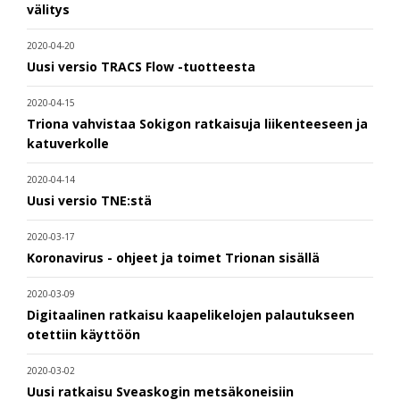
välitys
2020-04-20
Uusi versio TRACS Flow -tuotteesta
2020-04-15
Triona vahvistaa Sokigon ratkaisuja liikenteeseen ja
katuverkolle
2020-04-14
Uusi versio TNE:stä
2020-03-17
Koronavirus - ohjeet ja toimet Trionan sisällä
2020-03-09
Digitaalinen ratkaisu kaapelikelojen palautukseen
otettiin käyttöön
2020-03-02
Uusi ratkaisu Sveaskogin metsäkoneisiin