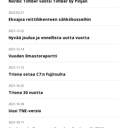
Nordic Timber valitsi Timber by Pinjan
2022-02-21
Ekoajoa reittiliikenteen sähköbusseihin
2021-12-22
Hyvää joulua ja onnellista uutta vuotta
2021-12-14
Vuoden ilmastoraportti
2021-11-12
Triona ostaa C7:n Fujitsulta
2021-10-22
Triona 30 vuotta
2021-10-18
Uusi TNE-versio
2021-10-11