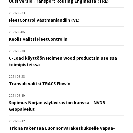
Uusi versio Transport Routing Enginestä (TRE)
2021-09-23
FleetControl Västmanlandiin (VL)
2021-09-06
Keolis valitsi FleetControlin
2021-08-30
C-Load käyttöön Holmen wood productsin useissa
toimipisteissä
2021-08-23
Transab valitsi TRACS Flow'n
2021-08-19
Sopimus Norjan väyläviraston kanssa - NVDB
Geopalvelut
2021-08-12
Triona rakentaa Luonnonvarakeskukselle vapaa-