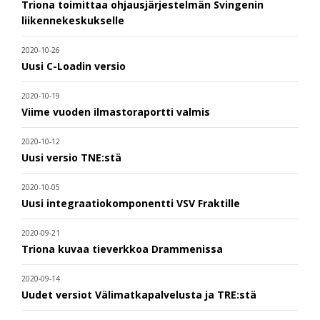
Triona toimittaa ohjausjärjestelmän Svingenin
liikennekeskukselle
2020-10-26
Uusi C-Loadin versio
2020-10-19
Viime vuoden ilmastoraportti valmis
2020-10-12
Uusi versio TNE:stä
2020-10-05
Uusi integraatiokomponentti VSV Fraktille
2020-09-21
Triona kuvaa tieverkkoa Drammenissa
2020-09-14
Uudet versiot Välimatkapalvelusta ja TRE:stä