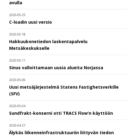
avulla
2020-05-25
C-loadin uusi versio
2020-05-18
Hakkuukonetiedon laskentapalvelu
Metsäkeskukselle
2020-05-11
Sinus valloittamaan uusia alueita Norjassa
2020-05-06
Uusi metsäjärjestelmä Statens Fastighetsverkille
(SFV)
2020-05-04
Sundfrakt-konserni otti TRACS Flow’n käyttöön
2020-04-27
Älykäs liikenneinfrastruktuuriin liittyvän tiedon