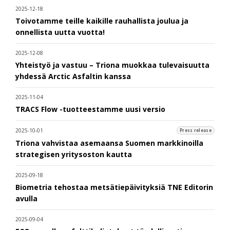
2025-12-18
Toivotamme teille kaikille rauhallista joulua ja
onnellista uutta vuotta!
2025-12-08
Yhteistyö ja vastuu – Triona muokkaa tulevaisuutta
yhdessä Arctic Asfaltin kanssa
2025-11-04
TRACS Flow -tuotteestamme uusi versio
2025-10-01
Press release
Triona vahvistaa asemaansa Suomen markkinoilla
strategisen yritysoston kautta
2025-09-18
Biometria tehostaa metsätiepäivityksiä TNE Editorin
avulla
2025-09-04