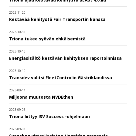
2023-11-20
Kestävää kehitystä Fair Transportin kanssa
2023-10-31
Triona tukee syövän ehkäisemistä
2023-10-13
Energiasisältö kestävän kehityksen raportoinnissa
2023-10-10
Transdev valitsi FleetControlin Gästriklandissa
2023-09-11
Miljoona muutosta NVDB:hen
2023-09-05
Triona liittyy ISV Success -ohjelmaan
2023-09-01
Sveaskog virtaviivaistaa tienpidon prosessia