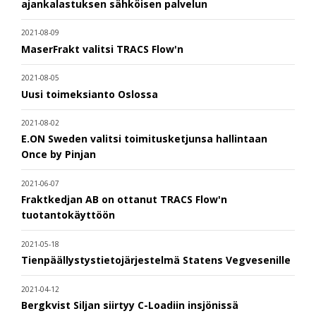
ajankalastuksen sähköisen palvelun
2021-08-09
MaserFrakt valitsi TRACS Flow'n
2021-08-05
Uusi toimeksianto Oslossa
2021-08-02
E.ON Sweden valitsi toimitusketjunsa hallintaan
Once by Pinjan
2021-06-07
Fraktkedjan AB on ottanut TRACS Flow'n
tuotantokäyttöön
2021-05-18
Tienpäällystystietojärjestelmä Statens Vegvesenille
2021-04-12
Bergkvist Siljan siirtyy C-Loadiin insjönissä