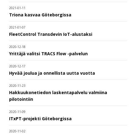
2021-01-11
Triona kasvaa Göteborgissa
2021-01-07
FleetControl Transdevin IoT-alustaksi
2020-12-18
Yrittäjä valitsi TRACS Flow -palvelun
2020-12-17
Hyvää joulua ja onnellista uutta vuotta
2020-11-23
Hakkuukonetiedon laskentapalvelu valmiina
pilotointiin
2020-11-09
ITxPT-projekti Göteborgissa
2020-11-02