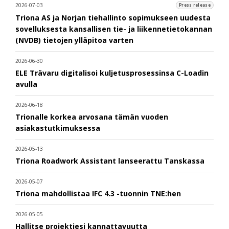
2026-07-03
Press release
Triona AS ja Norjan tiehallinto sopimukseen uudesta
sovelluksesta kansallisen tie- ja liikennetietokannan
(NVDB) tietojen ylläpitoa varten
2026-06-30
ELE Trävaru digitalisoi kuljetusprosessinsa C-Loadin
avulla
2026-06-18
Trionalle korkea arvosana tämän vuoden
asiakastutkimuksessa
2026-05-13
Triona Roadwork Assistant lanseerattu Tanskassa
2026-05-07
Triona mahdollistaa IFC 4.3 -tuonnin TNE:hen
2026-05-05
Hallitse projektiesi kannattavuutta