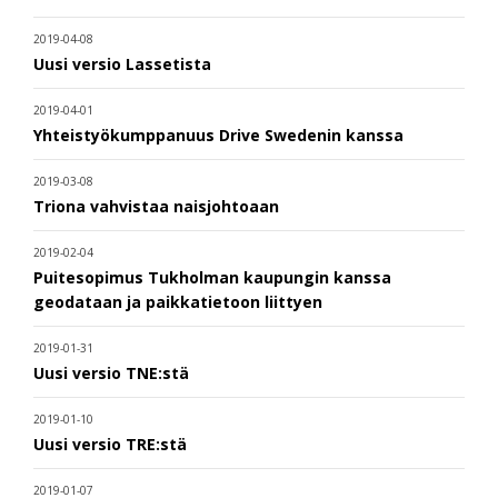
2019-04-08
Uusi versio Lassetista
2019-04-01
Yhteistyökumppanuus Drive Swedenin kanssa
2019-03-08
Triona vahvistaa naisjohtoaan
2019-02-04
Puitesopimus Tukholman kaupungin kanssa
geodataan ja paikkatietoon liittyen
2019-01-31
Uusi versio TNE:stä
2019-01-10
Uusi versio TRE:stä
2019-01-07