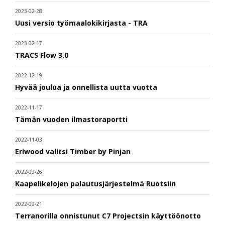
2023-02-28
Uusi versio työmaalokikirjasta - TRA
2023-02-17
TRACS Flow 3.0
2022-12-19
Hyvää joulua ja onnellista uutta vuotta
2022-11-17
Tämän vuoden ilmastoraportti
2022-11-03
Eriwood valitsi Timber by Pinjan
2022-09-26
Kaapelikelojen palautusjärjestelmä Ruotsiin
2022-09-21
Terranorilla onnistunut C7 Projectsin käyttöönotto