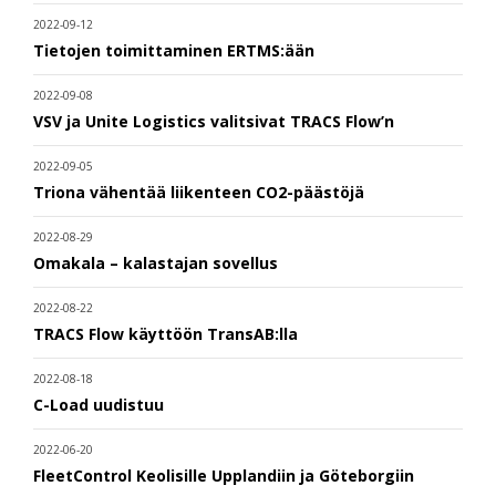
2022-09-12
Tietojen toimittaminen ERTMS:ään
2022-09-08
VSV ja Unite Logistics valitsivat TRACS Flow’n
2022-09-05
Triona vähentää liikenteen CO2-päästöjä
2022-08-29
Omakala – kalastajan sovellus
2022-08-22
TRACS Flow käyttöön TransAB:lla
2022-08-18
C-Load uudistuu
2022-06-20
FleetControl Keolisille Upplandiin ja Göteborgiin