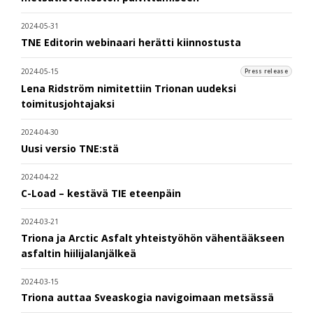
2024-05-31
TNE Editorin webinaari herätti kiinnostusta
2024-05-15
Press release
Lena Ridström nimitettiin Trionan uudeksi
toimitusjohtajaksi
2024-04-30
Uusi versio TNE:stä
2024-04-22
C-Load – kestävä TIE eteenpäin
2024-03-21
Triona ja Arctic Asfalt yhteistyöhön vähentääkseen
asfaltin hiilijalanjälkeä
2024-03-15
Triona auttaa Sveaskogia navigoimaan metsässä