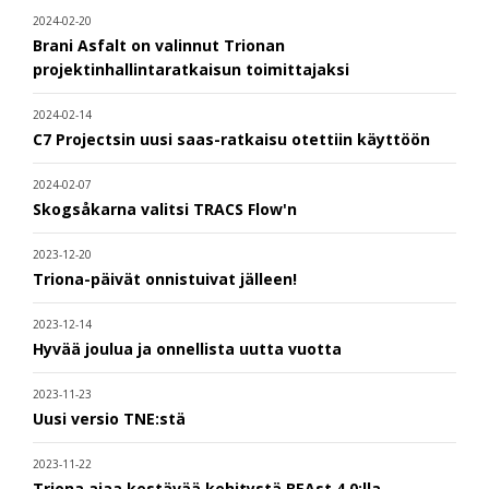
2024-02-20
Brani Asfalt on valinnut Trionan
projektinhallintaratkaisun toimittajaksi
2024-02-14
C7 Projectsin uusi saas-ratkaisu otettiin käyttöön
2024-02-07
Skogsåkarna valitsi TRACS Flow'n
2023-12-20
Triona-päivät onnistuivat jälleen!
2023-12-14
Hyvää joulua ja onnellista uutta vuotta
2023-11-23
Uusi versio TNE:stä
2023-11-22
Triona ajaa kestävää kehitystä BEAst 4.0:lla