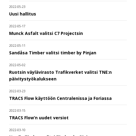
2022-05-23
Uusi hallitus
2022-05-17
Munck Asfalt valitsi C7 Projectsin
2022-05-11
Sandåsa Timber valitsi timber by Pinjan
2022-05-02
Ruotsin väylävirasto Trafikverket valitsi TNE:n
päivitystyökalukseen
2022-03-23
TRACS Flow käyttöön Centralenissa ja Foriassa
2022-03-15
TRACS Flow’n uudet versiot
2022-03-10