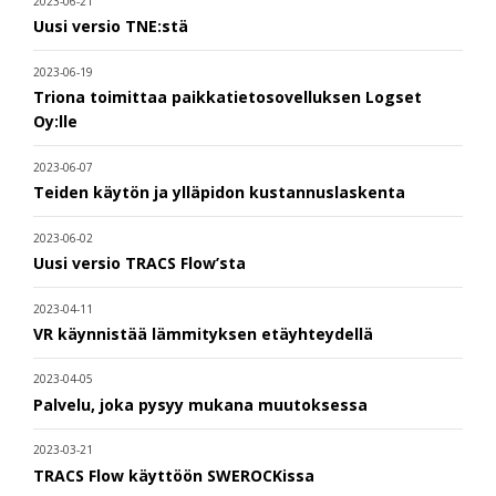
2023-06-21
Uusi versio TNE:stä
2023-06-19
Triona toimittaa paikkatietosovelluksen Logset
Oy:lle
2023-06-07
Teiden käytön ja ylläpidon kustannuslaskenta
2023-06-02
Uusi versio TRACS Flow’sta
2023-04-11
VR käynnistää lämmityksen etäyhteydellä
2023-04-05
Palvelu, joka pysyy mukana muutoksessa
2023-03-21
TRACS Flow käyttöön SWEROCKissa