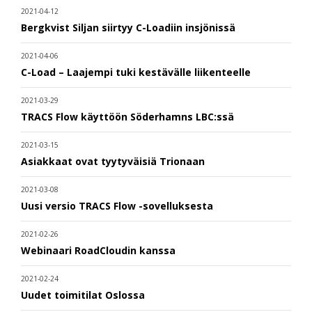
2021-04-12
Bergkvist Siljan siirtyy C-Loadiin insjönissä
2021-04-06
C-Load – Laajempi tuki kestävälle liikenteelle
2021-03-29
TRACS Flow käyttöön Söderhamns LBC:ssä
2021-03-15
Asiakkaat ovat tyytyväisiä Trionaan
2021-03-08
Uusi versio TRACS Flow -sovelluksesta
2021-02-26
Webinaari RoadCloudin kanssa
2021-02-24
Uudet toimitilat Oslossa