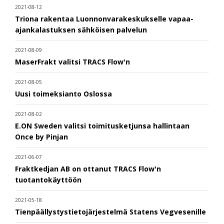
2021-08-12
Triona rakentaa Luonnonvarakeskukselle vapaa-
ajankalastuksen sähköisen palvelun
2021-08-09
MaserFrakt valitsi TRACS Flow'n
2021-08-05
Uusi toimeksianto Oslossa
2021-08-02
E.ON Sweden valitsi toimitusketjunsa hallintaan
Once by Pinjan
2021-06-07
Fraktkedjan AB on ottanut TRACS Flow'n
tuotantokäyttöön
2021-05-18
Tienpäällystystietojärjestelmä Statens Vegvesenille