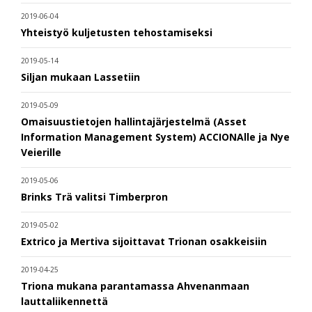
2019-06-04
Yhteistyö kuljetusten tehostamiseksi
2019-05-14
Siljan mukaan Lassetiin
2019-05-09
Omaisuustietojen hallintajärjestelmä (Asset
Information Management System) ACCIONAlle ja Nye
Veierille
2019-05-06
Brinks Trä valitsi Timberpron
2019-05-02
Extrico ja Mertiva sijoittavat Trionan osakkeisiin
2019-04-25
Triona mukana parantamassa Ahvenanmaan
lauttaliikennettä