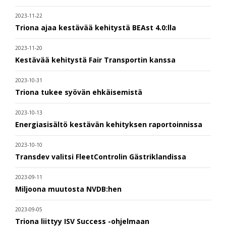
2023-11-22
Triona ajaa kestävää kehitystä BEAst 4.0:lla
2023-11-20
Kestävää kehitystä Fair Transportin kanssa
2023-10-31
Triona tukee syövän ehkäisemistä
2023-10-13
Energiasisältö kestävän kehityksen raportoinnissa
2023-10-10
Transdev valitsi FleetControlin Gästriklandissa
2023-09-11
Miljoona muutosta NVDB:hen
2023-09-05
Triona liittyy ISV Success -ohjelmaan