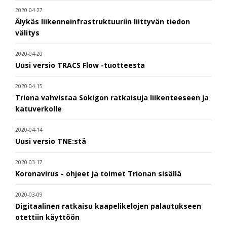
2020-04-27
Älykäs liikenneinfrastruktuuriin liittyvän tiedon
välitys
2020-04-20
Uusi versio TRACS Flow -tuotteesta
2020-04-15
Triona vahvistaa Sokigon ratkaisuja liikenteeseen ja
katuverkolle
2020-04-14
Uusi versio TNE:stä
2020-03-17
Koronavirus - ohjeet ja toimet Trionan sisällä
2020-03-09
Digitaalinen ratkaisu kaapelikelojen palautukseen
otettiin käyttöön