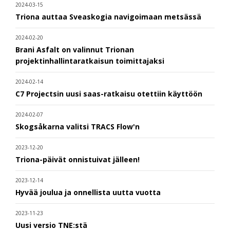
2024-03-15
Triona auttaa Sveaskogia navigoimaan metsässä
2024-02-20
Brani Asfalt on valinnut Trionan
projektinhallintaratkaisun toimittajaksi
2024-02-14
C7 Projectsin uusi saas-ratkaisu otettiin käyttöön
2024-02-07
Skogsåkarna valitsi TRACS Flow'n
2023-12-20
Triona-päivät onnistuivat jälleen!
2023-12-14
Hyvää joulua ja onnellista uutta vuotta
2023-11-23
Uusi versio TNE:stä