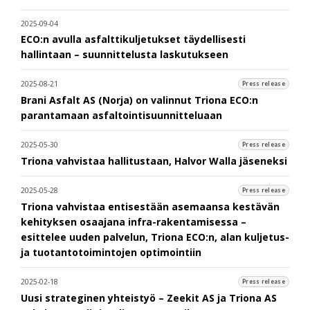
2025-09-04
ECO:n avulla asfalttikuljetukset täydellisesti
hallintaan – suunnittelusta laskutukseen
2025-08-21
Press release
Brani Asfalt AS (Norja) on valinnut Triona ECO:n
parantamaan asfaltointisuunnitteluaan
2025-05-30
Press release
Triona vahvistaa hallitustaan, Halvor Walla jäseneksi
2025-05-28
Press release
Triona vahvistaa entisestään asemaansa kestävän
kehityksen osaajana infra-rakentamisessa –
esittelee uuden palvelun, Triona ECO:n, alan kuljetus-
ja tuotantotoimintojen optimointiin
2025-02-18
Press release
Uusi strateginen yhteistyö – Zeekit AS ja Triona AS