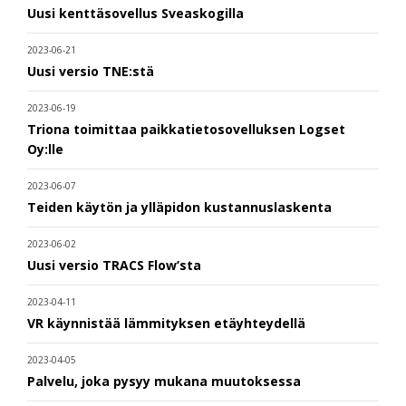
Uusi kenttäsovellus Sveaskogilla
2023-06-21
Uusi versio TNE:stä
2023-06-19
Triona toimittaa paikkatietosovelluksen Logset
Oy:lle
2023-06-07
Teiden käytön ja ylläpidon kustannuslaskenta
2023-06-02
Uusi versio TRACS Flow’sta
2023-04-11
VR käynnistää lämmityksen etäyhteydellä
2023-04-05
Palvelu, joka pysyy mukana muutoksessa