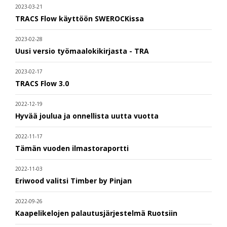
2023-03-21
TRACS Flow käyttöön SWEROCKissa
2023-02-28
Uusi versio työmaalokikirjasta - TRA
2023-02-17
TRACS Flow 3.0
2022-12-19
Hyvää joulua ja onnellista uutta vuotta
2022-11-17
Tämän vuoden ilmastoraportti
2022-11-03
Eriwood valitsi Timber by Pinjan
2022-09-26
Kaapelikelojen palautusjärjestelmä Ruotsiin