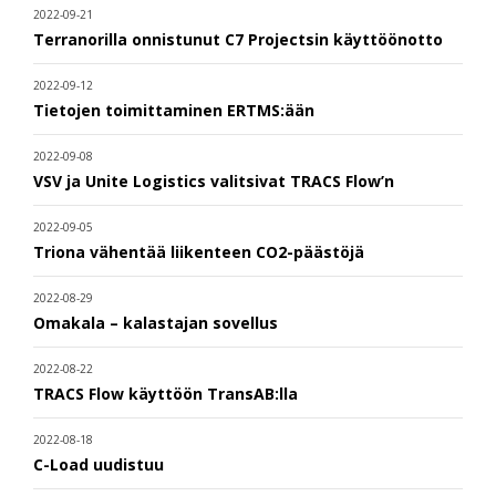
2022-09-21
Terranorilla onnistunut C7 Projectsin käyttöönotto
2022-09-12
Tietojen toimittaminen ERTMS:ään
2022-09-08
VSV ja Unite Logistics valitsivat TRACS Flow’n
2022-09-05
Triona vähentää liikenteen CO2-päästöjä
2022-08-29
Omakala – kalastajan sovellus
2022-08-22
TRACS Flow käyttöön TransAB:lla
2022-08-18
C-Load uudistuu