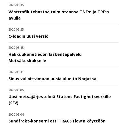
2020-06-16
Västtrafik tehostaa toimintaansa TNE:n ja TRE:n
avulla
2020-05-25
C-loadin uusi versio
2020-05-18
Hakkuukonetiedon laskentapalvelu
Metsäkeskukselle
2020-05-11
Sinus valloittamaan uusia alueita Norjassa
2020-05-06
Uusi metsäjärjestelmä Statens Fastighetsverkille
(SFV)
2020-05-04
Sundfrakt-konserni otti TRACS Flow’n käyttöön