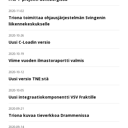
2020-11-02
Triona toimittaa ohjausjärjestelmän Svingenin
liikennekeskukselle
2020-10-26
Uusi C-Loadin versio
2020-10-19
Viime vuoden ilmastoraportti valmis
2020-10-12
Uusi versio TNE:stä
2020-10-05
Uusi integraatiokomponentti VSV Fraktille
2020-09-21
Triona kuvaa tieverkkoa Drammenissa
2020-09-14