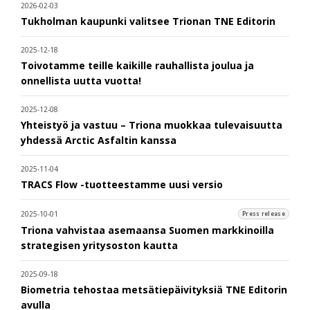
2026-02-03
Tukholman kaupunki valitsee Trionan TNE Editorin
2025-12-18
Toivotamme teille kaikille rauhallista joulua ja
onnellista uutta vuotta!
2025-12-08
Yhteistyö ja vastuu – Triona muokkaa tulevaisuutta
yhdessä Arctic Asfaltin kanssa
2025-11-04
TRACS Flow -tuotteestamme uusi versio
2025-10-01
Press release
Triona vahvistaa asemaansa Suomen markkinoilla
strategisen yritysoston kautta
2025-09-18
Biometria tehostaa metsätiepäivityksiä TNE Editorin
avulla