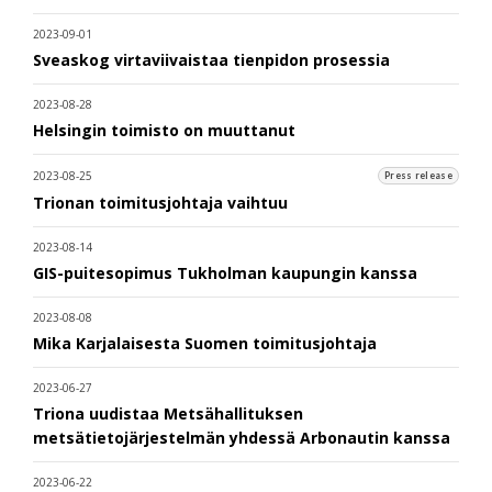
2023-09-01
Sveaskog virtaviivaistaa tienpidon prosessia
2023-08-28
Helsingin toimisto on muuttanut
2023-08-25
Press release
Trionan toimitusjohtaja vaihtuu
2023-08-14
GIS-puitesopimus Tukholman kaupungin kanssa
2023-08-08
Mika Karjalaisesta Suomen toimitusjohtaja
2023-06-27
Triona uudistaa Metsähallituksen
metsätietojärjestelmän yhdessä Arbonautin kanssa
2023-06-22