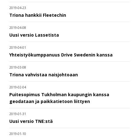
2019-04-23
Triona hankkii Fleetechin
2019-04-08
Uusi versio Lassetista
2019-04-01
Yhteistyökumppanuus Drive Swedenin kanssa
2019-03-08
Triona vahvistaa naisjohtoaan
2019-02-04
Puitesopimus Tukholman kaupungin kanssa
geodataan ja paikkatietoon liittyen
2019-01-31
Uusi versio TNE:stä
2019-01-10