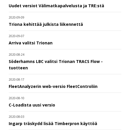
Uudet versiot Välimatkapalvelusta ja TRE:stä
2020-09-09
Triona kehittää julkista liikennettä
2020-09-07
Arriva valitsi Trionan
2020-08-24
Söderhamns LBC valitsi Trionan TRACS Flow -
tuotteen
2020-08-17
FleetAnalyzerin web-versio FleetControliin
2020-08-10
C-Loadista uusi versio
2020-08-03
Ingarp träskydd lisää Timberpron käyttöä