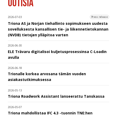
UUTISIA
2026-07-03
Press release
Triona AS ja Norjan tiehallinto sopimukseen uudesta
sovelluksesta kansallisen tie- ja liikennetietokannan
(NVDB) tietojen ylläpitoa varten
2026-06-30
ELE Trävaru digitalisoi kuljetusprosessinsa C-Loadin
avulla
2026-06-18
Trionalle korkea arvosana tämän vuoden
asiakastutkimuksessa
2026-05-13
Triona Roadwork Assistant lanseerattu Tanskassa
2026-05-07
Triona mahdollistaa IFC 4.3 -tuonnin TNE:hen