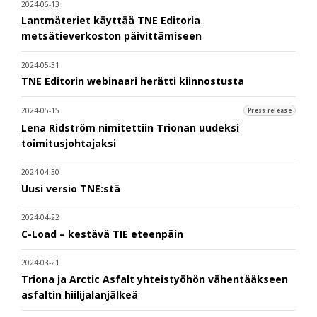
2024-06-13
Lantmäteriet käyttää TNE Editoria
metsätieverkoston päivittämiseen
2024-05-31
TNE Editorin webinaari herätti kiinnostusta
2024-05-15
Press release
Lena Ridström nimitettiin Trionan uudeksi
toimitusjohtajaksi
2024-04-30
Uusi versio TNE:stä
2024-04-22
C-Load – kestävä TIE eteenpäin
2024-03-21
Triona ja Arctic Asfalt yhteistyöhön vähentääkseen
asfaltin hiilijalanjälkeä