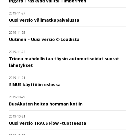
Ingarp Träskydd valitsi TimberPron
2019-11-27
Uusi versio Välimatkapalvelusta
2019-11-25
Uutinen – Uusi versio C-Loadista
2019-11-22
Triona mahdollistaa täysin automatisoidut suorat
lähetykset
2019-11-21
SINUS käyttöön oslossa
2019-10-29
BusAkuten hoitaa homman kotiin
2019-10-21
Uusi versio TRACS Flow -tuotteesta