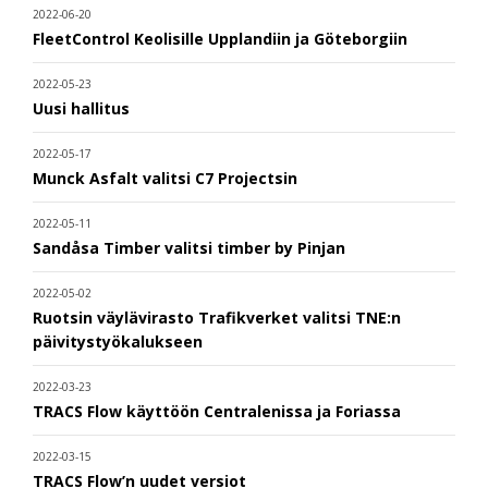
2022-06-20
FleetControl Keolisille Upplandiin ja Göteborgiin
2022-05-23
Uusi hallitus
2022-05-17
Munck Asfalt valitsi C7 Projectsin
2022-05-11
Sandåsa Timber valitsi timber by Pinjan
2022-05-02
Ruotsin väylävirasto Trafikverket valitsi TNE:n
päivitystyökalukseen
2022-03-23
TRACS Flow käyttöön Centralenissa ja Foriassa
2022-03-15
TRACS Flow’n uudet versiot