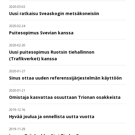
2020-03-02
Uusi ratkaisu Sveaskogin metsäkoneisiin
2020-02-24
Puitesopimus Svevian kanssa
2020-02-20
Uusi puitesopimus Ruotsin tiehallinnon
(Trafikverket) kanssa
2020-01-27
Sinus ottaa uuden referenssijärjestelmän käyttöön
2020-01-21
Omistaja kasvattaa osuuttaan Trionan osakkeista
2019-12-16
Hyvää joulua ja onnellista uutta vuotta
2019-11-29