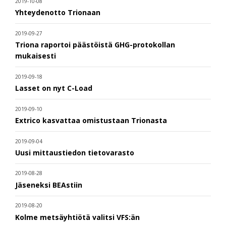
2019-10-08
Yhteydenotto Trionaan
2019-09-27
Triona raportoi päästöistä GHG-protokollan
mukaisesti
2019-09-18
Lasset on nyt C-Load
2019-09-10
Extrico kasvattaa omistustaan Trionasta
2019-09-04
Uusi mittaustiedon tietovarasto
2019-08-28
Jäseneksi BEAstiin
2019-08-20
Kolme metsäyhtiötä valitsi VFS:än