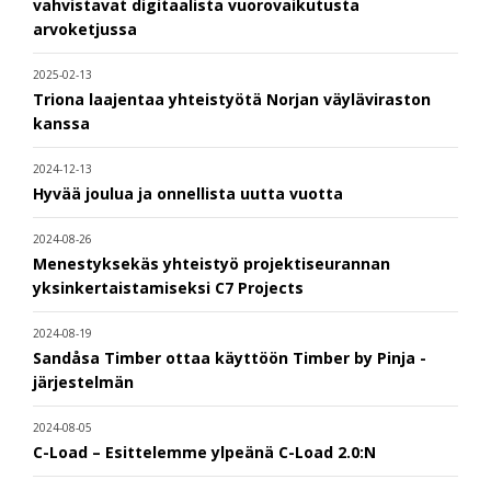
vahvistavat digitaalista vuorovaikutusta
arvoketjussa
2025-02-13
Triona laajentaa yhteistyötä Norjan väyläviraston
kanssa
2024-12-13
Hyvää joulua ja onnellista uutta vuotta
2024-08-26
Menestyksekäs yhteistyö projektiseurannan
yksinkertaistamiseksi C7 Projects
2024-08-19
Sandåsa Timber ottaa käyttöön Timber by Pinja -
järjestelmän
2024-08-05
C-Load – Esittelemme ylpeänä C-Load 2.0:N