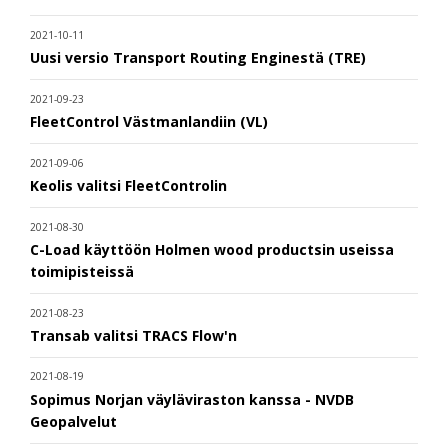
2021-10-11
Uusi versio Transport Routing Enginestä (TRE)
2021-09-23
FleetControl Västmanlandiin (VL)
2021-09-06
Keolis valitsi FleetControlin
2021-08-30
C-Load käyttöön Holmen wood productsin useissa
toimipisteissä
2021-08-23
Transab valitsi TRACS Flow'n
2021-08-19
Sopimus Norjan väyläviraston kanssa - NVDB
Geopalvelut