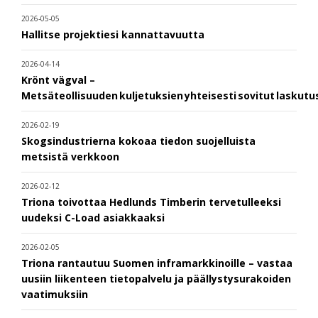
2026-05-05
Hallitse projektiesi kannattavuutta
2026-04-14
Krönt vägval –
Metsäteollisuuden kuljetuksien yhteisesti sovitut laskut
2026-02-19
Skogsindustrierna kokoaa tiedon suojelluista
metsistä verkkoon
2026-02-12
Triona toivottaa Hedlunds Timberin tervetulleeksi
uudeksi C-Load asiakkaaksi
2026-02-05
Triona rantautuu Suomen inframarkkinoille – vastaa
uusiin liikenteen tietopalvelu ja päällystysurakoiden
vaatimuksiin