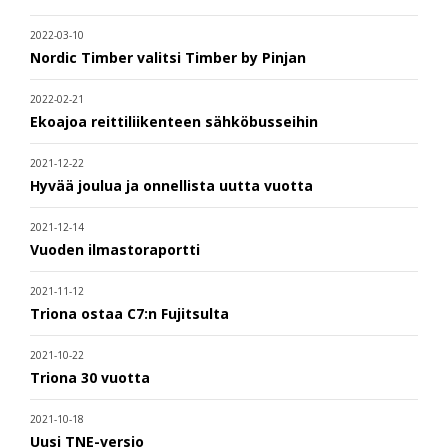
2022-03-10
Nordic Timber valitsi Timber by Pinjan
2022-02-21
Ekoajoa reittiliikenteen sähköbusseihin
2021-12-22
Hyvää joulua ja onnellista uutta vuotta
2021-12-14
Vuoden ilmastoraportti
2021-11-12
Triona ostaa C7:n Fujitsulta
2021-10-22
Triona 30 vuotta
2021-10-18
Uusi TNE-versio