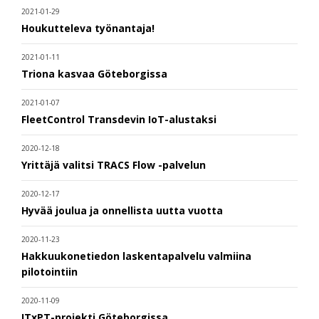
2021-01-29
Houkutteleva työnantaja!
2021-01-11
Triona kasvaa Göteborgissa
2021-01-07
FleetControl Transdevin IoT-alustaksi
2020-12-18
Yrittäjä valitsi TRACS Flow -palvelun
2020-12-17
Hyvää joulua ja onnellista uutta vuotta
2020-11-23
Hakkuukonetiedon laskentapalvelu valmiina
pilotointiin
2020-11-09
ITxPT-projekti Göteborgissa