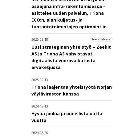
osaajana infra-rakentamisessa –
esittelee uuden palvelun, Triona
ECO:n, alan kuljetus- ja
tuotantotoimintojen optimointiin
2025-02-18
Press release
Uusi strateginen yhteistyö – Zeekit
AS ja Triona AS vahvistavat
digitaalista vuorovaikutusta
arvoketjussa
2025-02-13
Triona laajentaa yhteistyötä Norjan
väyläviraston kanssa
2024-12-13
Hyvää joulua ja onnellista uutta
vuotta
2024-08-26