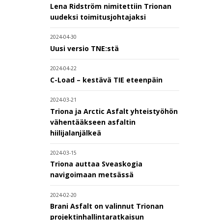
Lena Ridström nimitettiin Trionan
uudeksi toimitusjohtajaksi
2024-04-30
Uusi versio TNE:stä
2024-04-22
C-Load – kestävä TIE eteenpäin
2024-03-21
Triona ja Arctic Asfalt yhteistyöhön
vähentääkseen asfaltin
hiilijalanjälkeä
2024-03-15
Triona auttaa Sveaskogia
navigoimaan metsässä
2024-02-20
Brani Asfalt on valinnut Trionan
projektinhallintaratkaisun