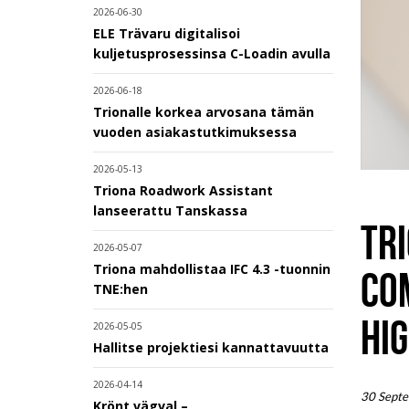
2026-06-30
ELE Trävaru digitalisoi
kuljetusprosessinsa C-Loadin avulla
2026-06-18
Trionalle korkea arvosana tämän
vuoden asiakastutkimuksessa
2026-05-13
Triona Roadwork Assistant
lanseerattu Tanskassa
TRI
2026-05-07
Triona mahdollistaa IFC 4.3 -tuonnin
CO
TNE:hen
HI
2026-05-05
Hallitse projektiesi kannattavuutta
2026-04-14
30 Sept
Krönt vägval –