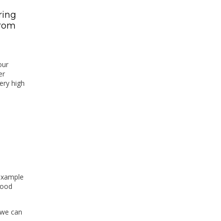
ring
from
our
er
ery high
 example
good
 we can