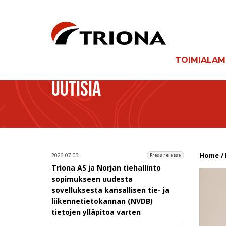
TOIMIALA
UUTISIA
Home
2026-07-03
Press release
Triona AS ja Norjan tiehallinto
sopimukseen uudesta
sovelluksesta kansallisen tie- ja
liikennetietokannan (NVDB)
tietojen ylläpitoa varten