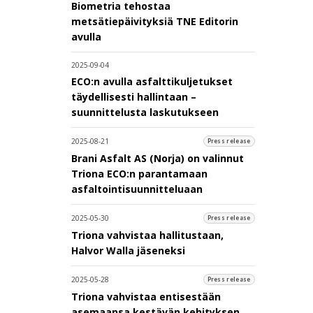
Biometria tehostaa
metsätiepäivityksiä TNE Editorin
avulla
2025-09-04
ECO:n avulla asfalttikuljetukset
täydellisesti hallintaan –
suunnittelusta laskutukseen
2025-08-21
Press release
Brani Asfalt AS (Norja) on valinnut
Triona ECO:n parantamaan
asfaltointisuunnitteluaan
2025-05-30
Press release
Triona vahvistaa hallitustaan,
Halvor Walla jäseneksi
2025-05-28
Press release
Triona vahvistaa entisestään
asemaansa kestävän kehityksen