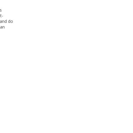
s
t-
 and do
can