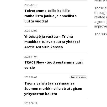
work wi
2025-12-18
These su
Toivotamme teille kaikille
througho
rauhallista joulua ja onnellista
related 
uutta vuotta!
a good 
improve 
2025-12-08
The sur
Yhteistyö ja vastuu – Triona
muokkaa tulevaisuutta yhdessä
Arctic Asfaltin kanssa
2025-11-04
TRACS Flow -tuotteestamme uusi
versio
2025-10-01
Press release
Triona vahvistaa asemaansa
Suomen markkinoilla strategisen
yritysoston kautta
2025-09-18