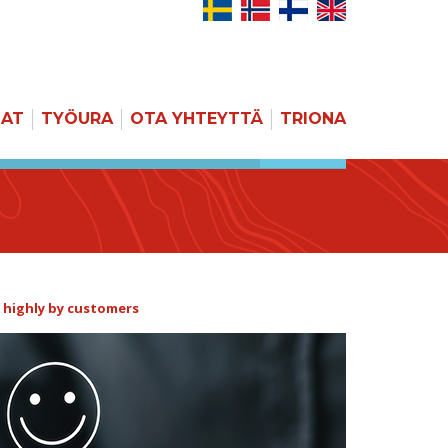
JAT
TYÖURA
OTA YHTEYTTÄ
TRIONA
HAKU
 highly by customers