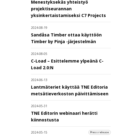
Menestyksekäs yhteistyö
projektiseurannan
yksinkertaistamiseksi C7 Projects
2024-08-19
Sandåsa Timber ottaa käyttöön
Timber by Pinja -järjestelmän
2024-08-05
C-Load – Esittelemme ylpeänä C-
Load 2.0:N
2024-06-13
Lantmäteriet käyttää TNE Editoria
metsätieverkoston päivittämiseen
2024-05-31
TNE Editorin webinaari herätti
kiinnostusta
2024-05-15
Press release