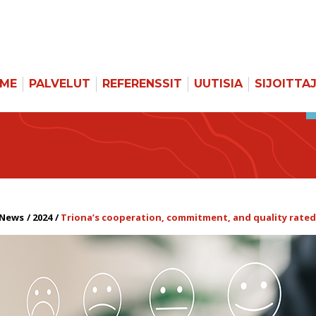
MME
PALVELUT
REFERENSSIT
UUTISIA
SIJOITTA
News
2024
Triona’s cooperation, commitment, and quality rated