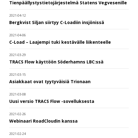
Tienpäällystystietojärjestelmä Statens Vegvesenille
2021-04-12
Bergkvist Siljan siirtyy C-Loadiin insjönissä
2021-04-06
C-Load – Laajempi tuki kestävälle liikenteelle
2021-03-29
TRACS Flow käyttöön Söderhamns LBC:ssä
2021-03-15
Asiakkaat ovat tyytyväisiä Trionaan
2021-03-08
Uusi versio TRACS Flow -sovelluksesta
2021-02-26
Webinaari RoadCloudin kanssa
2021-02-24