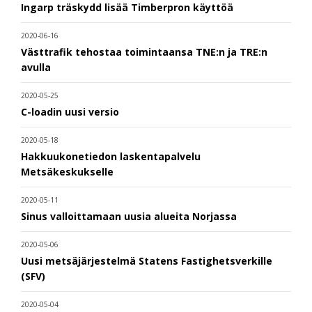
Ingarp träskydd lisää Timberpron käyttöä
2020-06-16
Västtrafik tehostaa toimintaansa TNE:n ja TRE:n
avulla
2020-05-25
C-loadin uusi versio
2020-05-18
Hakkuukonetiedon laskentapalvelu
Metsäkeskukselle
2020-05-11
Sinus valloittamaan uusia alueita Norjassa
2020-05-06
Uusi metsäjärjestelmä Statens Fastighetsverkille
(SFV)
2020-05-04