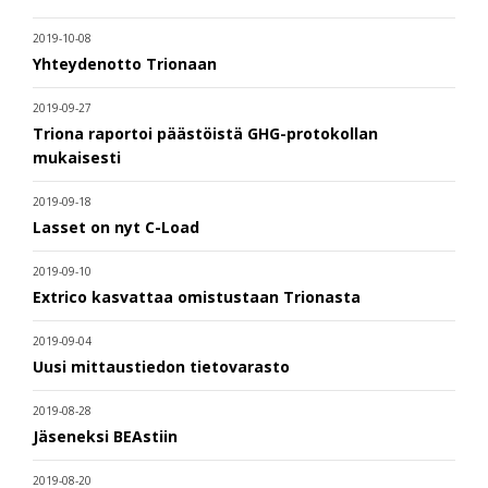
2019-10-08
Yhteydenotto Trionaan
2019-09-27
Triona raportoi päästöistä GHG-protokollan
mukaisesti
2019-09-18
Lasset on nyt C-Load
2019-09-10
Extrico kasvattaa omistustaan Trionasta
2019-09-04
Uusi mittaustiedon tietovarasto
2019-08-28
Jäseneksi BEAstiin
2019-08-20