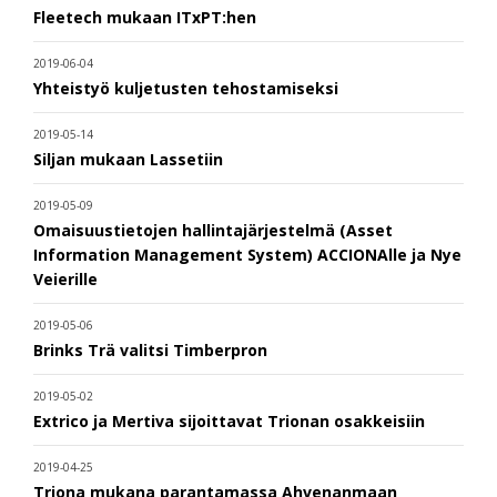
Fleetech mukaan ITxPT:hen
2019-06-04
Yhteistyö kuljetusten tehostamiseksi
2019-05-14
Siljan mukaan Lassetiin
2019-05-09
Omaisuustietojen hallintajärjestelmä (Asset
Information Management System) ACCIONAlle ja Nye
Veierille
2019-05-06
Brinks Trä valitsi Timberpron
2019-05-02
Extrico ja Mertiva sijoittavat Trionan osakkeisiin
2019-04-25
Triona mukana parantamassa Ahvenanmaan