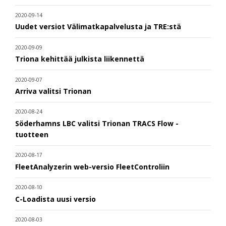
2020-09-14
Uudet versiot Välimatkapalvelusta ja TRE:stä
2020-09-09
Triona kehittää julkista liikennettä
2020-09-07
Arriva valitsi Trionan
2020-08-24
Söderhamns LBC valitsi Trionan TRACS Flow -
tuotteen
2020-08-17
FleetAnalyzerin web-versio FleetControliin
2020-08-10
C-Loadista uusi versio
2020-08-03