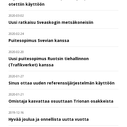
otettiin käyttöön
2020-03-02
Uusi ratkaisu Sveaskogin metsäkoneisiin
2020-02-24
Puitesopimus Svevian kanssa
2020-02-20
Uusi puitesopimus Ruotsin tiehallinnon
(Trafikverket) kanssa
2020-01-27
Sinus ottaa uuden referenssijärjestelmän käyttöön
2020-01-21
Omistaja kasvattaa osuuttaan Trionan osakkeista
2019-12-16
Hyvää joulua ja onnellista uutta vuotta