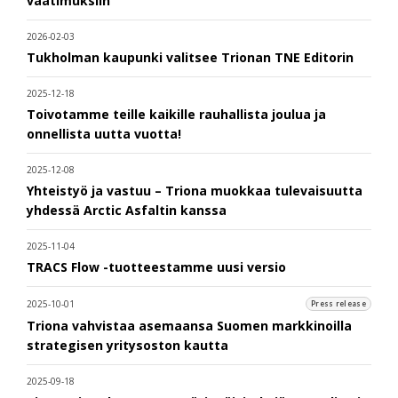
vaatimuksiin
2026-02-03
Tukholman kaupunki valitsee Trionan TNE Editorin
2025-12-18
Toivotamme teille kaikille rauhallista joulua ja
onnellista uutta vuotta!
2025-12-08
Yhteistyö ja vastuu – Triona muokkaa tulevaisuutta
yhdessä Arctic Asfaltin kanssa
2025-11-04
TRACS Flow -tuotteestamme uusi versio
2025-10-01
Press release
Triona vahvistaa asemaansa Suomen markkinoilla
strategisen yritysoston kautta
2025-09-18