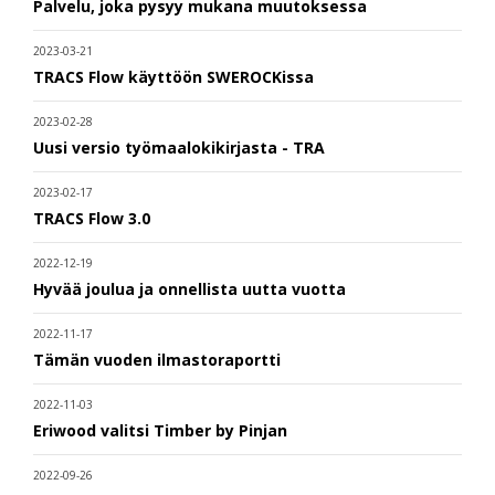
Palvelu, joka pysyy mukana muutoksessa
2023-03-21
TRACS Flow käyttöön SWEROCKissa
2023-02-28
Uusi versio työmaalokikirjasta - TRA
2023-02-17
TRACS Flow 3.0
2022-12-19
Hyvää joulua ja onnellista uutta vuotta
2022-11-17
Tämän vuoden ilmastoraportti
2022-11-03
Eriwood valitsi Timber by Pinjan
2022-09-26