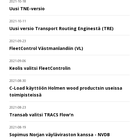
2021-10-18
Uusi TNE-versio
2021-10-11
Uusi versio Transport Routing Enginestä (TRE)
2021-09-23
FleetControl Västmanlandiin (VL)
2021-09-06
Keolis valitsi FleetControlin
2021-08-30
C-Load käyttöön Holmen wood productsin useissa
toimipisteissä
2021-08-23
Transab valitsi TRACS Flow'n
2021-08-19
Sopimus Norjan väyläviraston kanssa - NVDB