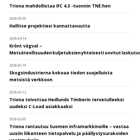
Triona mahdollistaa IFC 4.3 -tuonnin TNE:hen
2026-05-05
Hallitse projektiesi kannattavuutta
2026-04-14
Krönt vägval –
Metsäteollisuuden kuljetuksien yhteisesti sovitut laskut
2026-02-19
Skogsindustrierna kokoaa tiedon suojelluista
metsistä verkkoon
2026-02-12
Triona toivottaa Hedlunds Timberin tervetulleeksi
uudeksi C-Load asiakkaaksi
2026-02-05
Triona rantautuu Suomen inframarkkinoille – vastaa
uusiin liikenteen tietopalvelu ja päällystysurakoiden