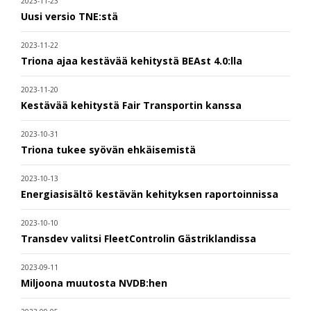
2023-11-23
Uusi versio TNE:stä
2023-11-22
Triona ajaa kestävää kehitystä BEAst 4.0:lla
2023-11-20
Kestävää kehitystä Fair Transportin kanssa
2023-10-31
Triona tukee syövän ehkäisemistä
2023-10-13
Energiasisältö kestävän kehityksen raportoinnissa
2023-10-10
Transdev valitsi FleetControlin Gästriklandissa
2023-09-11
Miljoona muutosta NVDB:hen