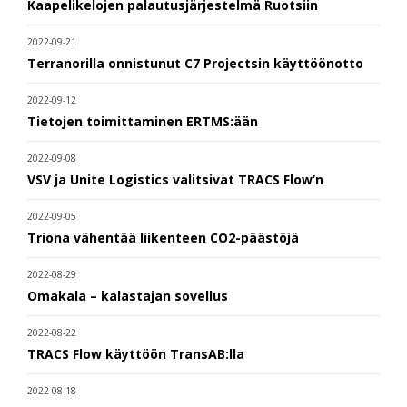
Kaapelikelojen palautusjärjestelmä Ruotsiin
2022-09-21
Terranorilla onnistunut C7 Projectsin käyttöönotto
2022-09-12
Tietojen toimittaminen ERTMS:ään
2022-09-08
VSV ja Unite Logistics valitsivat TRACS Flow’n
2022-09-05
Triona vähentää liikenteen CO2-päästöjä
2022-08-29
Omakala – kalastajan sovellus
2022-08-22
TRACS Flow käyttöön TransAB:lla
2022-08-18