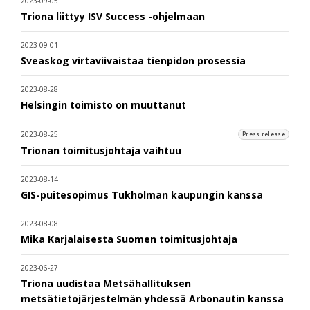
2023-09-05
Triona liittyy ISV Success -ohjelmaan
2023-09-01
Sveaskog virtaviivaistaa tienpidon prosessia
2023-08-28
Helsingin toimisto on muuttanut
2023-08-25
Press release
Trionan toimitusjohtaja vaihtuu
2023-08-14
GIS-puitesopimus Tukholman kaupungin kanssa
2023-08-08
Mika Karjalaisesta Suomen toimitusjohtaja
2023-06-27
Triona uudistaa Metsähallituksen
metsätietojärjestelmän yhdessä Arbonautin kanssa