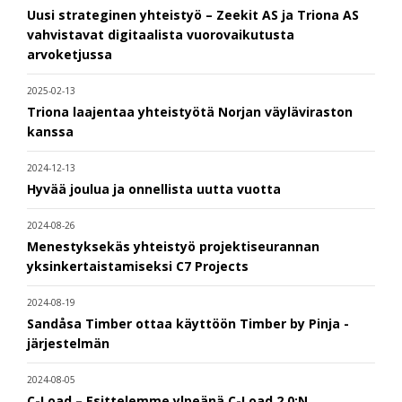
Uusi strateginen yhteistyö – Zeekit AS ja Triona AS
vahvistavat digitaalista vuorovaikutusta
arvoketjussa
2025-02-13
Triona laajentaa yhteistyötä Norjan väyläviraston
kanssa
2024-12-13
Hyvää joulua ja onnellista uutta vuotta
2024-08-26
Menestyksekäs yhteistyö projektiseurannan
yksinkertaistamiseksi C7 Projects
2024-08-19
Sandåsa Timber ottaa käyttöön Timber by Pinja -
järjestelmän
2024-08-05
C-Load – Esittelemme ylpeänä C-Load 2.0:N