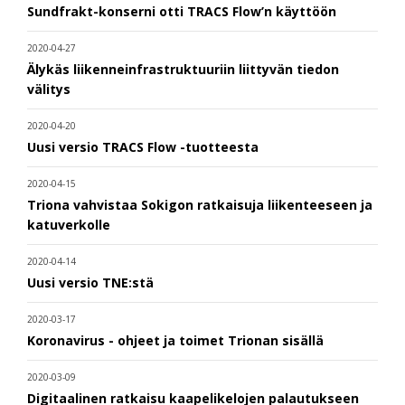
Sundfrakt-konserni otti TRACS Flow’n käyttöön
2020-04-27
Älykäs liikenneinfrastruktuuriin liittyvän tiedon
välitys
2020-04-20
Uusi versio TRACS Flow -tuotteesta
2020-04-15
Triona vahvistaa Sokigon ratkaisuja liikenteeseen ja
katuverkolle
2020-04-14
Uusi versio TNE:stä
2020-03-17
Koronavirus - ohjeet ja toimet Trionan sisällä
2020-03-09
Digitaalinen ratkaisu kaapelikelojen palautukseen