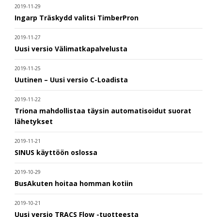
2019-11-29
Ingarp Träskydd valitsi TimberPron
2019-11-27
Uusi versio Välimatkapalvelusta
2019-11-25
Uutinen – Uusi versio C-Loadista
2019-11-22
Triona mahdollistaa täysin automatisoidut suorat
lähetykset
2019-11-21
SINUS käyttöön oslossa
2019-10-29
BusAkuten hoitaa homman kotiin
2019-10-21
Uusi versio TRACS Flow -tuotteesta