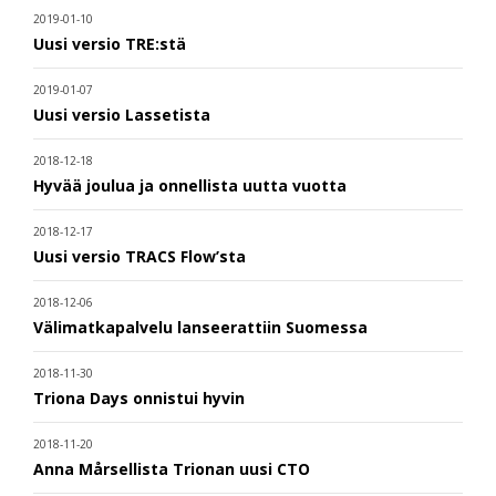
2019-01-10
Uusi versio TRE:stä
2019-01-07
Uusi versio Lassetista
2018-12-18
Hyvää joulua ja onnellista uutta vuotta
2018-12-17
Uusi versio TRACS Flow’sta
2018-12-06
Välimatkapalvelu lanseerattiin Suomessa
2018-11-30
Triona Days onnistui hyvin
2018-11-20
Anna Mårsellista Trionan uusi CTO