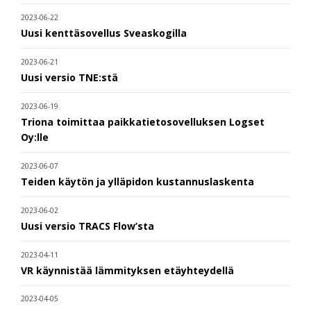
2023-06-22
Uusi kenttäsovellus Sveaskogilla
2023-06-21
Uusi versio TNE:stä
2023-06-19
Triona toimittaa paikkatietosovelluksen Logset
Oy:lle
2023-06-07
Teiden käytön ja ylläpidon kustannuslaskenta
2023-06-02
Uusi versio TRACS Flow’sta
2023-04-11
VR käynnistää lämmityksen etäyhteydellä
2023-04-05