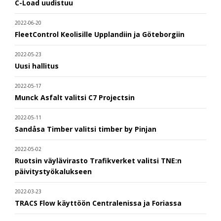
C-Load uudistuu
2022-06-20
FleetControl Keolisille Upplandiin ja Göteborgiin
2022-05-23
Uusi hallitus
2022-05-17
Munck Asfalt valitsi C7 Projectsin
2022-05-11
Sandåsa Timber valitsi timber by Pinjan
2022-05-02
Ruotsin väylävirasto Trafikverket valitsi TNE:n
päivitystyökalukseen
2022-03-23
TRACS Flow käyttöön Centralenissa ja Foriassa