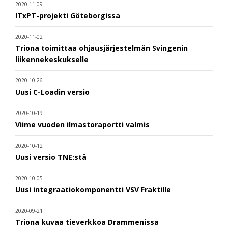
2020-11-09
ITxPT-projekti Göteborgissa
2020-11-02
Triona toimittaa ohjausjärjestelmän Svingenin
liikennekeskukselle
2020-10-26
Uusi C-Loadin versio
2020-10-19
Viime vuoden ilmastoraportti valmis
2020-10-12
Uusi versio TNE:stä
2020-10-05
Uusi integraatiokomponentti VSV Fraktille
2020-09-21
Triona kuvaa tieverkkoa Drammenissa