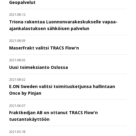
Geopalvelut
2021-08-12
Triona rakentaa Luonnonvarakeskukselle vapaa-
ajankalastuksen sähköisen palvelun
2021-08-09
MaserFrakt valitsi TRACS Flow'n
2021-08-05
Uusi toimeksianto Oslossa
2021-08-02
E.ON Sweden valitsi toimitusketjunsa hallintaan
Once by Pinjan
2021-06-07
Fraktkedjan AB on ottanut TRACS Flow'n
tuotantokäyttöön
2021-05-18