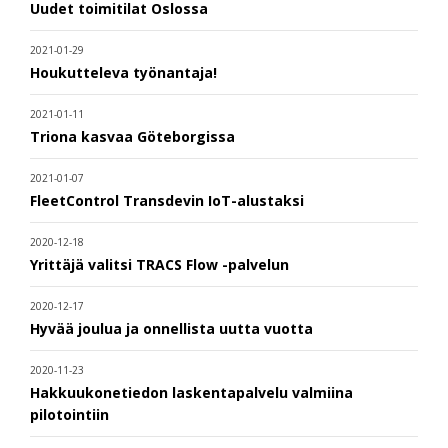
Uudet toimitilat Oslossa
2021-01-29
Houkutteleva työnantaja!
2021-01-11
Triona kasvaa Göteborgissa
2021-01-07
FleetControl Transdevin IoT-alustaksi
2020-12-18
Yrittäjä valitsi TRACS Flow -palvelun
2020-12-17
Hyvää joulua ja onnellista uutta vuotta
2020-11-23
Hakkuukonetiedon laskentapalvelu valmiina
pilotointiin