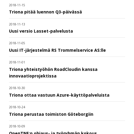
2018-11-15
Triona pitää luennon Q3-päivässä
2018-11-13
Uusi versio Lasset-palvelusta
2018-11-05
Uusi IT-järjestelmä RS Trommelservice AS:lle
2018-11-01
Triona yhteistyöhön RoadCloudin kanssa
innovaatioprojektissa
2018-10-30
Triona ottaa vastuun Azure-käyttöpalveluista
2018-10-24
Triona perustaa toimiston Göteborgiin
2018-10-09
OpenTNF:n ohjaus- ja työryhmän kokous