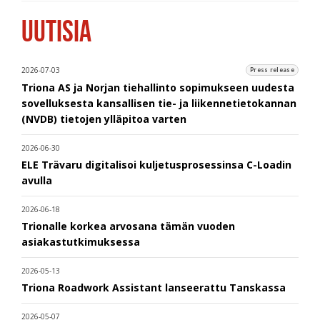
UUTISIA
2026-07-03
Press release
Triona AS ja Norjan tiehallinto sopimukseen uudesta
sovelluksesta kansallisen tie- ja liikennetietokannan
(NVDB) tietojen ylläpitoa varten
2026-06-30
ELE Trävaru digitalisoi kuljetusprosessinsa C-Loadin
avulla
2026-06-18
Trionalle korkea arvosana tämän vuoden
asiakastutkimuksessa
2026-05-13
Triona Roadwork Assistant lanseerattu Tanskassa
2026-05-07