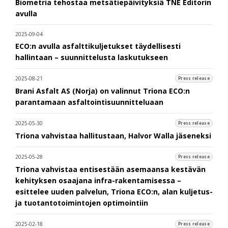
Biometria tehostaa metsätiepäivityksiä TNE Editorin
avulla
2025-09-04
ECO:n avulla asfalttikuljetukset täydellisesti
hallintaan – suunnittelusta laskutukseen
2025-08-21
Press release
Brani Asfalt AS (Norja) on valinnut Triona ECO:n
parantamaan asfaltointisuunnitteluaan
2025-05-30
Press release
Triona vahvistaa hallitustaan, Halvor Walla jäseneksi
2025-05-28
Press release
Triona vahvistaa entisestään asemaansa kestävän
kehityksen osaajana infra-rakentamisessa –
esittelee uuden palvelun, Triona ECO:n, alan kuljetus-
ja tuotantotoimintojen optimointiin
2025-02-18
Press release