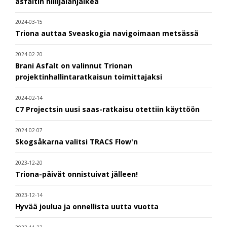
asfaltin hiilijalanjälkeä
2024-03-15
Triona auttaa Sveaskogia navigoimaan metsässä
2024-02-20
Brani Asfalt on valinnut Trionan
projektinhallintaratkaisun toimittajaksi
2024-02-14
C7 Projectsin uusi saas-ratkaisu otettiin käyttöön
2024-02-07
Skogsåkarna valitsi TRACS Flow'n
2023-12-20
Triona-päivät onnistuivat jälleen!
2023-12-14
Hyvää joulua ja onnellista uutta vuotta