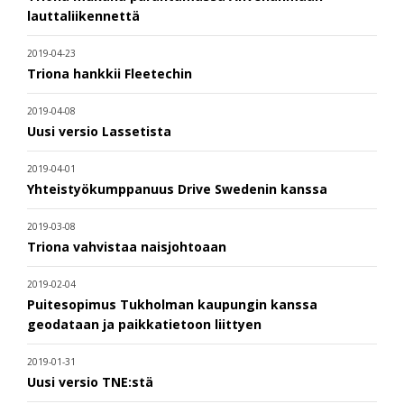
lauttaliikennettä
2019-04-23
Triona hankkii Fleetechin
2019-04-08
Uusi versio Lassetista
2019-04-01
Yhteistyökumppanuus Drive Swedenin kanssa
2019-03-08
Triona vahvistaa naisjohtoaan
2019-02-04
Puitesopimus Tukholman kaupungin kanssa
geodataan ja paikkatietoon liittyen
2019-01-31
Uusi versio TNE:stä