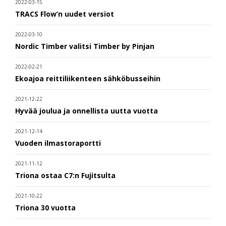
2022-03-15
TRACS Flow’n uudet versiot
2022-03-10
Nordic Timber valitsi Timber by Pinjan
2022-02-21
Ekoajoa reittiliikenteen sähköbusseihin
2021-12-22
Hyvää joulua ja onnellista uutta vuotta
2021-12-14
Vuoden ilmastoraportti
2021-11-12
Triona ostaa C7:n Fujitsulta
2021-10-22
Triona 30 vuotta