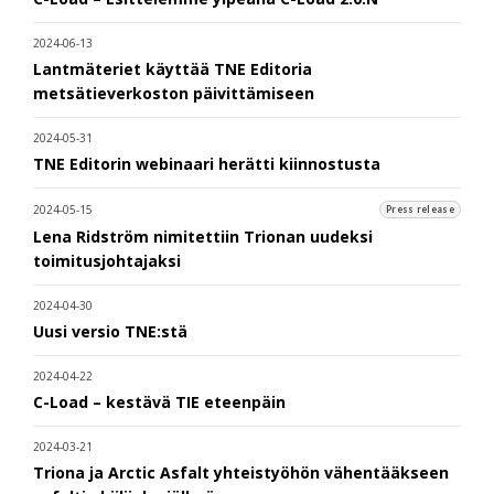
2024-06-13
Lantmäteriet käyttää TNE Editoria
metsätieverkoston päivittämiseen
2024-05-31
TNE Editorin webinaari herätti kiinnostusta
2024-05-15
Press release
Lena Ridström nimitettiin Trionan uudeksi
toimitusjohtajaksi
2024-04-30
Uusi versio TNE:stä
2024-04-22
C-Load – kestävä TIE eteenpäin
2024-03-21
Triona ja Arctic Asfalt yhteistyöhön vähentääkseen