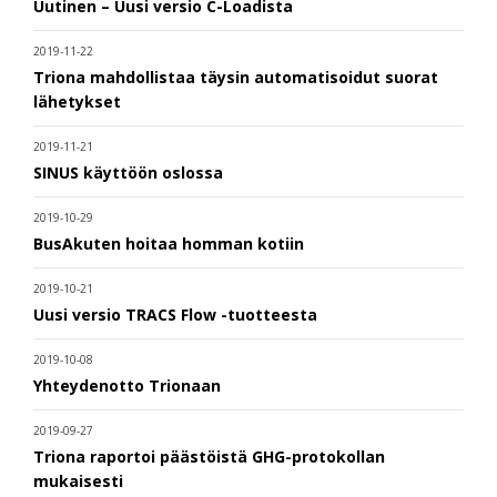
Uutinen – Uusi versio C-Loadista
2019-11-22
Triona mahdollistaa täysin automatisoidut suorat
lähetykset
2019-11-21
SINUS käyttöön oslossa
2019-10-29
BusAkuten hoitaa homman kotiin
2019-10-21
Uusi versio TRACS Flow -tuotteesta
2019-10-08
Yhteydenotto Trionaan
2019-09-27
Triona raportoi päästöistä GHG-protokollan
mukaisesti