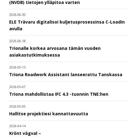
(NVDB) tietojen ylläpitoa varten
2026-06-30
ELE Trävaru digitalisoi kuljetusprosessinsa C-Loadin
avulla
2026-06-18
Trionalle korkea arvosana tämän vuoden
asiakastutkimuksessa
2026-05-13
Triona Roadwork Assistant lanseerattu Tanskassa
2026-05-07
Triona mahdollistaa IFC 4.3 -tuonnin TNE:hen
2026-05-05
Hallitse projektiesi kannattavuutta
2026-04-14
Krönt vägval –