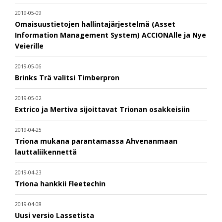
2019-05-09
Omaisuustietojen hallintajärjestelmä (Asset
Information Management System) ACCIONAlle ja Nye
Veierille
2019-05-06
Brinks Trä valitsi Timberpron
2019-05-02
Extrico ja Mertiva sijoittavat Trionan osakkeisiin
2019-04-25
Triona mukana parantamassa Ahvenanmaan
lauttaliikennettä
2019-04-23
Triona hankkii Fleetechin
2019-04-08
Uusi versio Lassetista