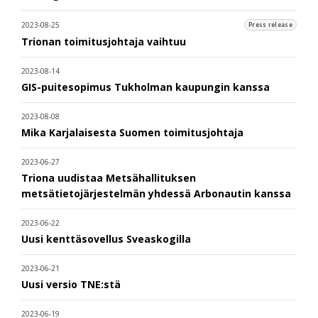
2023-08-25
Press release
Trionan toimitusjohtaja vaihtuu
2023-08-14
GIS-puitesopimus Tukholman kaupungin kanssa
2023-08-08
Mika Karjalaisesta Suomen toimitusjohtaja
2023-06-27
Triona uudistaa Metsähallituksen
metsätietojärjestelmän yhdessä Arbonautin kanssa
2023-06-22
Uusi kenttäsovellus Sveaskogilla
2023-06-21
Uusi versio TNE:stä
2023-06-19