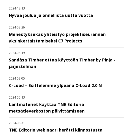
2024-12-13
Hyvää joulua ja onnellista uutta vuotta
2024-08-26
Menestyksekäs yhteistyö projektiseurannan
yksinkertaistamiseksi C7 Projects
2024-08-19
Sandåsa Timber ottaa käyttöön Timber by Pinja -
järjestelmän
2024-08-05
C-Load – Esittelemme ylpeänä C-Load 2.0:N
2024-06-13
Lantmäteriet käyttää TNE Editoria
metsätieverkoston päivittämiseen
2024-05-31
TNE Editorin webinaari herätti kiinnostusta