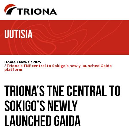
UUTISIA
Home
News
2025
Triona’s TNE central to Sokigo’s newly launched Gaida
platform
TRIONA’S TNE CENTRAL TO
SOKIGO’S NEWLY
LAUNCHED GAIDA