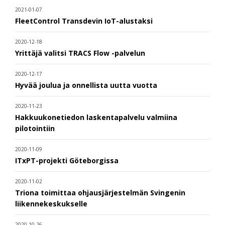
2021-01-07
FleetControl Transdevin IoT-alustaksi
2020-12-18
Yrittäjä valitsi TRACS Flow -palvelun
2020-12-17
Hyvää joulua ja onnellista uutta vuotta
2020-11-23
Hakkuukonetiedon laskentapalvelu valmiina
pilotointiin
2020-11-09
ITxPT-projekti Göteborgissa
2020-11-02
Triona toimittaa ohjausjärjestelmän Svingenin
liikennekeskukselle
2020-10-26