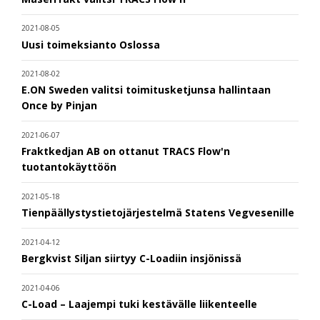
2021-08-05
Uusi toimeksianto Oslossa
2021-08-02
E.ON Sweden valitsi toimitusketjunsa hallintaan
Once by Pinjan
2021-06-07
Fraktkedjan AB on ottanut TRACS Flow'n
tuotantokäyttöön
2021-05-18
Tienpäällystystietojärjestelmä Statens Vegvesenille
2021-04-12
Bergkvist Siljan siirtyy C-Loadiin insjönissä
2021-04-06
C-Load – Laajempi tuki kestävälle liikenteelle