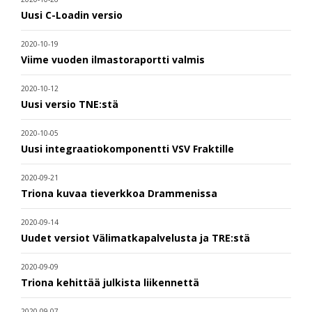
Uusi C-Loadin versio
2020-10-19
Viime vuoden ilmastoraportti valmis
2020-10-12
Uusi versio TNE:stä
2020-10-05
Uusi integraatiokomponentti VSV Fraktille
2020-09-21
Triona kuvaa tieverkkoa Drammenissa
2020-09-14
Uudet versiot Välimatkapalvelusta ja TRE:stä
2020-09-09
Triona kehittää julkista liikennettä
2020-09-07