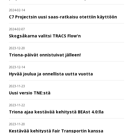
2024-02-14
C7 Projectsin uusi saas-ratkaisu otettiin käyttöön
2024-02-07
Skogsåkarna valitsi TRACS Flow'n
2023-12-20
Triona-päivät onnistuivat jälleen!
2023-12-14
Hyvää joulua ja onnellista uutta vuotta
2023-11-23
Uusi versio TNE:stä
2023-11-22
Triona ajaa kestävää kehitystä BEAst 4.0:lla
2023-11-20
Kestävää kehitystä Fair Transportin kanssa