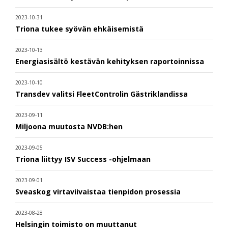
2023-10-31
Triona tukee syövän ehkäisemistä
2023-10-13
Energiasisältö kestävän kehityksen raportoinnissa
2023-10-10
Transdev valitsi FleetControlin Gästriklandissa
2023-09-11
Miljoona muutosta NVDB:hen
2023-09-05
Triona liittyy ISV Success -ohjelmaan
2023-09-01
Sveaskog virtaviivaistaa tienpidon prosessia
2023-08-28
Helsingin toimisto on muuttanut