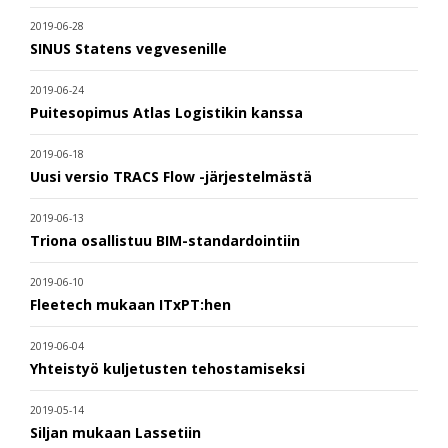
2019-06-28
SINUS Statens vegvesenille
2019-06-24
Puitesopimus Atlas Logistikin kanssa
2019-06-18
Uusi versio TRACS Flow -järjestelmästä
2019-06-13
Triona osallistuu BIM-standardointiin
2019-06-10
Fleetech mukaan ITxPT:hen
2019-06-04
Yhteistyö kuljetusten tehostamiseksi
2019-05-14
Siljan mukaan Lassetiin