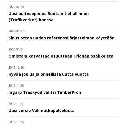
2020-02-20
Uusi puitesopimus Ruotsin tiehallinnon
(Trafikverket) kanssa
2020-01-27
Sinus ottaa uuden referenssijärjestelmän käyttöön
2020-01-21
Omistaja kasvattaa osuuttaan Trionan osakkeista
2019-12-16
Hyvää joulua ja onnellista uutta vuotta
2019-11-29
Ingarp Träskydd valitsi TimberPron
2019-11-27
Uusi versio Välimatkapalvelusta
2019-11-25