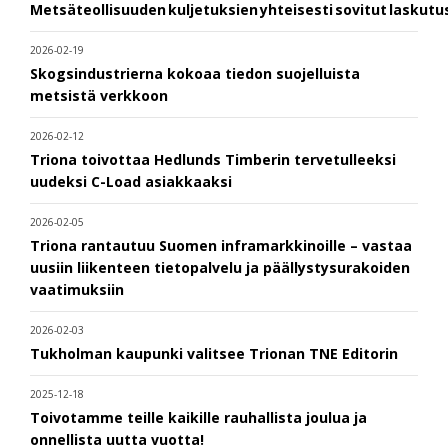
Metsäteollisuuden kuljetuksien yhteisesti sovitut laskut
2026-02-19
Skogsindustrierna kokoaa tiedon suojelluista
metsistä verkkoon
2026-02-12
Triona toivottaa Hedlunds Timberin tervetulleeksi
uudeksi C-Load asiakkaaksi
2026-02-05
Triona rantautuu Suomen inframarkkinoille – vastaa
uusiin liikenteen tietopalvelu ja päällystysurakoiden
vaatimuksiin
2026-02-03
Tukholman kaupunki valitsee Trionan TNE Editorin
2025-12-18
Toivotamme teille kaikille rauhallista joulua ja
onnellista uutta vuotta!