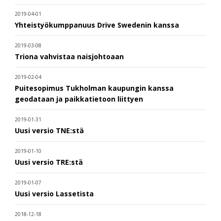
2019-04-01
Yhteistyökumppanuus Drive Swedenin kanssa
2019-03-08
Triona vahvistaa naisjohtoaan
2019-02-04
Puitesopimus Tukholman kaupungin kanssa
geodataan ja paikkatietoon liittyen
2019-01-31
Uusi versio TNE:stä
2019-01-10
Uusi versio TRE:stä
2019-01-07
Uusi versio Lassetista
2018-12-18