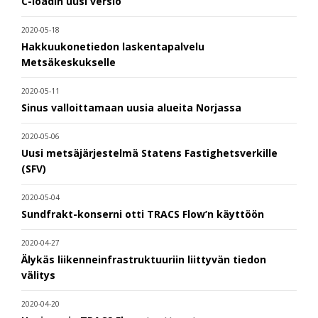
C-loadin uusi versio
2020-05-18
Hakkuukonetiedon laskentapalvelu
Metsäkeskukselle
2020-05-11
Sinus valloittamaan uusia alueita Norjassa
2020-05-06
Uusi metsäjärjestelmä Statens Fastighetsverkille
(SFV)
2020-05-04
Sundfrakt-konserni otti TRACS Flow’n käyttöön
2020-04-27
Älykäs liikenneinfrastruktuuriin liittyvän tiedon
välitys
2020-04-20