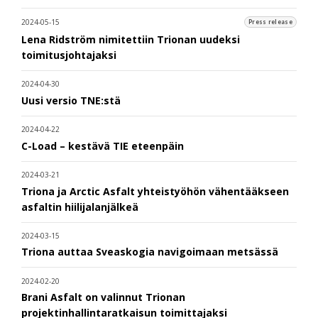
2024-05-15
Press release
Lena Ridström nimitettiin Trionan uudeksi
toimitusjohtajaksi
2024-04-30
Uusi versio TNE:stä
2024-04-22
C-Load – kestävä TIE eteenpäin
2024-03-21
Triona ja Arctic Asfalt yhteistyöhön vähentääkseen
asfaltin hiilijalanjälkeä
2024-03-15
Triona auttaa Sveaskogia navigoimaan metsässä
2024-02-20
Brani Asfalt on valinnut Trionan
projektinhallintaratkaisun toimittajaksi