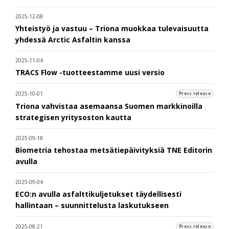
2025-12-08
Yhteistyö ja vastuu – Triona muokkaa tulevaisuutta
yhdessä Arctic Asfaltin kanssa
2025-11-04
TRACS Flow -tuotteestamme uusi versio
2025-10-01
Press release
Triona vahvistaa asemaansa Suomen markkinoilla
strategisen yritysoston kautta
2025-09-18
Biometria tehostaa metsätiepäivityksiä TNE Editorin
avulla
2025-09-04
ECO:n avulla asfalttikuljetukset täydellisesti
hallintaan – suunnittelusta laskutukseen
2025-08-21
Press release