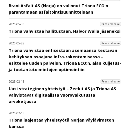
Brani Asfalt AS (Norja) on valinnut Triona ECO:n
parantamaan asfaltointisuunnitteluaan
2025-05-30
Press release
Triona vahvistaa hallitustaan, Halvor Walla jäseneksi
2025-05-28
Press release
Triona vahvistaa entisestään asemaansa kestävän
kehityksen osaajana infra-rakentamisessa –
esittelee uuden palvelun, Triona ECO:n, alan kuljetus-
ja tuotantotoimintojen optimointiin
2025-02-18
Press release
Uusi strateginen yhteistyö – Zeekit AS ja Triona AS
vahvistavat digitaalista vuorovaikutusta
arvoketjussa
2025-02-13
Triona laajentaa yhteistyötä Norjan väyläviraston
kanssa