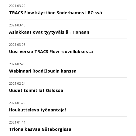
2021-03-29
TRACS Flow käyttöön Söderhamns LBC:ssä
2021-03-15
Asiakkaat ovat tyytyväisiä Trionaan
2021-03-08
Uusi versio TRACS Flow -sovelluksesta
2021-02-26
Webinaari RoadCloudin kanssa
2021-02-24
Uudet toimitilat Oslossa
2021-01-29
Houkutteleva työnantaja!
2021-01-11
Triona kasvaa Göteborgissa