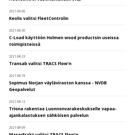
2021-09-06
Keolis valitsi FleetControlin
2021-08-30
C-Load käyttöön Holmen wood productsin useissa
toimipisteissä
2021-08-23
Transab valitsi TRACS Flow'n
2021-08-19
Sopimus Norjan väyläviraston kanssa - NVDB
Geopalvelut
2021-08-12
Triona rakentaa Luonnonvarakeskukselle vapaa-
ajankalastuksen sähköisen palvelun
2021-08-09
MaserFrakt valitsi TRACS Flow'n