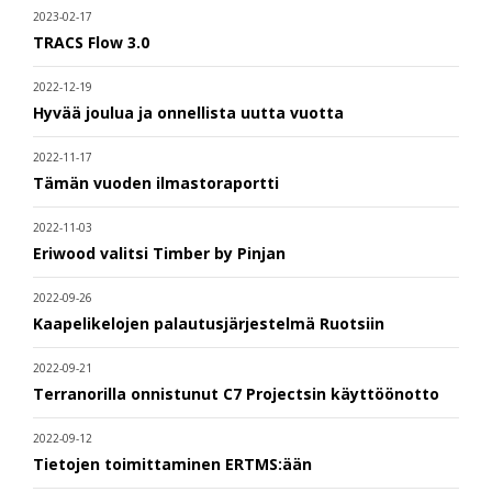
2023-02-17
TRACS Flow 3.0
2022-12-19
Hyvää joulua ja onnellista uutta vuotta
2022-11-17
Tämän vuoden ilmastoraportti
2022-11-03
Eriwood valitsi Timber by Pinjan
2022-09-26
Kaapelikelojen palautusjärjestelmä Ruotsiin
2022-09-21
Terranorilla onnistunut C7 Projectsin käyttöönotto
2022-09-12
Tietojen toimittaminen ERTMS:ään