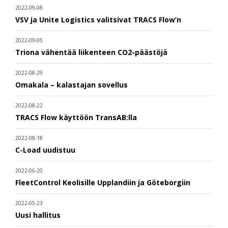
2022-09-08
VSV ja Unite Logistics valitsivat TRACS Flow’n
2022-09-05
Triona vähentää liikenteen CO2-päästöjä
2022-08-29
Omakala – kalastajan sovellus
2022-08-22
TRACS Flow käyttöön TransAB:lla
2022-08-18
C-Load uudistuu
2022-06-20
FleetControl Keolisille Upplandiin ja Göteborgiin
2022-05-23
Uusi hallitus