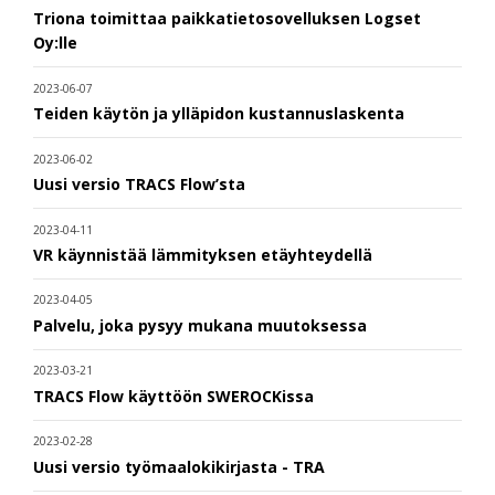
Triona toimittaa paikkatietosovelluksen Logset
Oy:lle
2023-06-07
Teiden käytön ja ylläpidon kustannuslaskenta
2023-06-02
Uusi versio TRACS Flow’sta
2023-04-11
VR käynnistää lämmityksen etäyhteydellä
2023-04-05
Palvelu, joka pysyy mukana muutoksessa
2023-03-21
TRACS Flow käyttöön SWEROCKissa
2023-02-28
Uusi versio työmaalokikirjasta - TRA