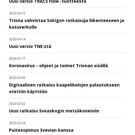
Uusi versio TRACS Flow -tuotteesta
2020-04-15
Triona vahvistaa Sokigon ratkaisuja liikenteeseen ja
katuverkolle
2020-04-14
Uusi versio TNE:stä
2020-03-17
Koronavirus - ohjeet ja toimet Trionan sisällä
2020-03-09
Digitaalinen ratkaisu kaapelikelojen palautukseen
otettiin käyttöön
2020-03-02
Uusi ratkaisu Sveaskogin metsäkoneisiin
2020-02-24
Puitesopimus Svevian kanssa