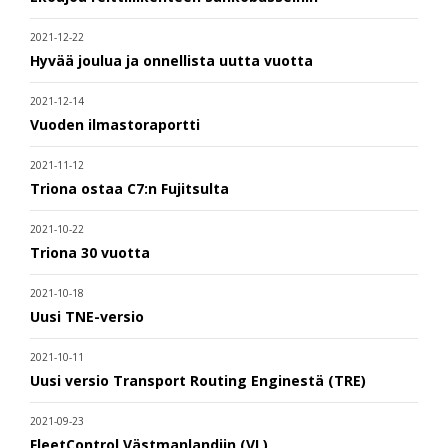
2021-12-22
Hyvää joulua ja onnellista uutta vuotta
2021-12-14
Vuoden ilmastoraportti
2021-11-12
Triona ostaa C7:n Fujitsulta
2021-10-22
Triona 30 vuotta
2021-10-18
Uusi TNE-versio
2021-10-11
Uusi versio Transport Routing Enginestä (TRE)
2021-09-23
FleetControl Västmanlandiin (VL)