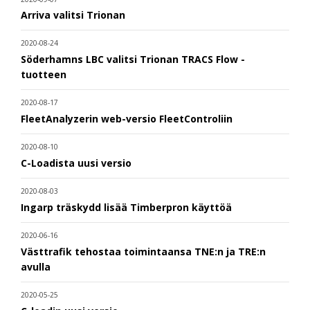
Arriva valitsi Trionan
2020-08-24
Söderhamns LBC valitsi Trionan TRACS Flow -
tuotteen
2020-08-17
FleetAnalyzerin web-versio FleetControliin
2020-08-10
C-Loadista uusi versio
2020-08-03
Ingarp träskydd lisää Timberpron käyttöä
2020-06-16
Västtrafik tehostaa toimintaansa TNE:n ja TRE:n
avulla
2020-05-25