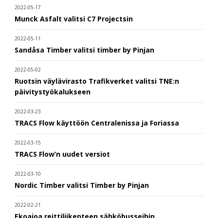
2022-05-17
Munck Asfalt valitsi C7 Projectsin
2022-05-11
Sandåsa Timber valitsi timber by Pinjan
2022-05-02
Ruotsin väylävirasto Trafikverket valitsi TNE:n
päivitystyökalukseen
2022-03-23
TRACS Flow käyttöön Centralenissa ja Foriassa
2022-03-15
TRACS Flow’n uudet versiot
2022-03-10
Nordic Timber valitsi Timber by Pinjan
2022-02-21
Ekoajoa reittiliikenteen sähköbusseihin