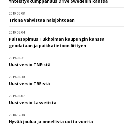
Yhteistyökumppanuus Drive Swedenin kanssa
2019-03-08
Triona vahvistaa naisjohtoaan
2019-02-04
Puitesopimus Tukholman kaupungin kanssa
geodataan ja paikkatietoon liittyen
2019-01-31
Uusi versio TNE:stä
2019-01-10
Uusi versio TRE:stä
2019-01-07
Uusi versio Lassetista
2018-12-18
Hyvää joulua ja onnellista uutta vuotta