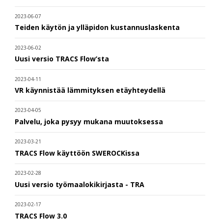
2023-06-07
Teiden käytön ja ylläpidon kustannuslaskenta
2023-06-02
Uusi versio TRACS Flow’sta
2023-04-11
VR käynnistää lämmityksen etäyhteydellä
2023-04-05
Palvelu, joka pysyy mukana muutoksessa
2023-03-21
TRACS Flow käyttöön SWEROCKissa
2023-02-28
Uusi versio työmaalokikirjasta - TRA
2023-02-17
TRACS Flow 3.0