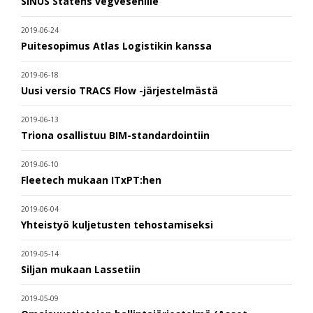
SINUS Statens vegvesenille
2019-06-24
Puitesopimus Atlas Logistikin kanssa
2019-06-18
Uusi versio TRACS Flow -järjestelmästä
2019-06-13
Triona osallistuu BIM-standardointiin
2019-06-10
Fleetech mukaan ITxPT:hen
2019-06-04
Yhteistyö kuljetusten tehostamiseksi
2019-05-14
Siljan mukaan Lassetiin
2019-05-09