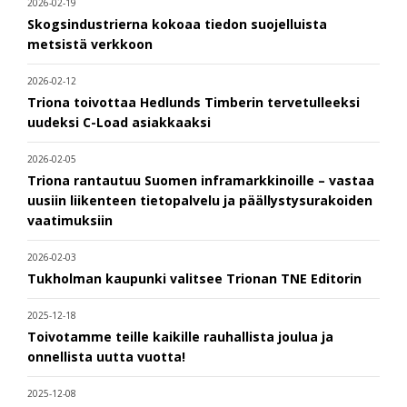
2026-02-19
Skogsindustrierna kokoaa tiedon suojelluista
metsistä verkkoon
2026-02-12
Triona toivottaa Hedlunds Timberin tervetulleeksi
uudeksi C-Load asiakkaaksi
2026-02-05
Triona rantautuu Suomen inframarkkinoille – vastaa
uusiin liikenteen tietopalvelu ja päällystysurakoiden
vaatimuksiin
2026-02-03
Tukholman kaupunki valitsee Trionan TNE Editorin
2025-12-18
Toivotamme teille kaikille rauhallista joulua ja
onnellista uutta vuotta!
2025-12-08