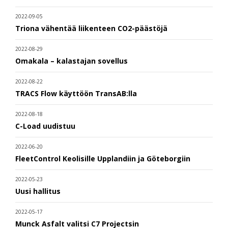
2022-09-05
Triona vähentää liikenteen CO2-päästöjä
2022-08-29
Omakala – kalastajan sovellus
2022-08-22
TRACS Flow käyttöön TransAB:lla
2022-08-18
C-Load uudistuu
2022-06-20
FleetControl Keolisille Upplandiin ja Göteborgiin
2022-05-23
Uusi hallitus
2022-05-17
Munck Asfalt valitsi C7 Projectsin