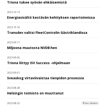
Triona tukee syövän ehkäisemistä
2023-10-13
Energiasisältö kestävän kehityksen raportoinnissa
2023-10-10
Transdev valitsi FleetControlin Gästriklandissa
2023-09-11
Miljoona muutosta NVDB:hen
2023-09-05
Triona liittyy ISV Success -ohjelmaan
2023-09-01
Sveaskog virtaviivaistaa tienpidon prosessia
2023-08-28
Helsingin toimisto on muuttanut
2023-08-25
Press release