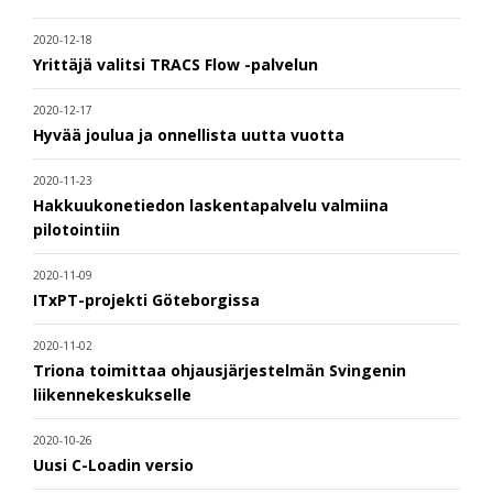
2020-12-18
Yrittäjä valitsi TRACS Flow -palvelun
2020-12-17
Hyvää joulua ja onnellista uutta vuotta
2020-11-23
Hakkuukonetiedon laskentapalvelu valmiina
pilotointiin
2020-11-09
ITxPT-projekti Göteborgissa
2020-11-02
Triona toimittaa ohjausjärjestelmän Svingenin
liikennekeskukselle
2020-10-26
Uusi C-Loadin versio