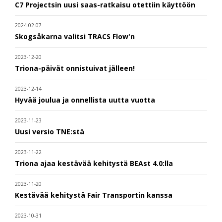
C7 Projectsin uusi saas-ratkaisu otettiin käyttöön
2024-02-07
Skogsåkarna valitsi TRACS Flow'n
2023-12-20
Triona-päivät onnistuivat jälleen!
2023-12-14
Hyvää joulua ja onnellista uutta vuotta
2023-11-23
Uusi versio TNE:stä
2023-11-22
Triona ajaa kestävää kehitystä BEAst 4.0:lla
2023-11-20
Kestävää kehitystä Fair Transportin kanssa
2023-10-31