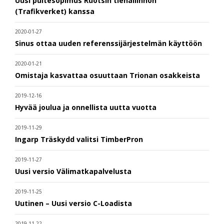
Uusi puitesopimus Ruotsin tiehallinnon
(Trafikverket) kanssa
2020-01-27
Sinus ottaa uuden referenssijärjestelmän käyttöön
2020-01-21
Omistaja kasvattaa osuuttaan Trionan osakkeista
2019-12-16
Hyvää joulua ja onnellista uutta vuotta
2019-11-29
Ingarp Träskydd valitsi TimberPron
2019-11-27
Uusi versio Välimatkapalvelusta
2019-11-25
Uutinen – Uusi versio C-Loadista
2019-11-22