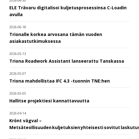
2026-06-30
ELE Trävaru digitalisoi kuljetusprosessinsa C-Loadin
avulla
2026-06-18
Trionalle korkea arvosana tämän vuoden
asiakastutkimuksessa
2026-05-13
Triona Roadwork Assistant lanseerattu Tanskassa
2026-05-07
Triona mahdollistaa IFC 4.3 -tuonnin TNE:hen
2026-05-05
Hallitse projektiesi kannattavuutta
2026-04-14
Krönt vägval –
Metsäteollisuuden kuljetuksien yhteisesti sovitut laskut