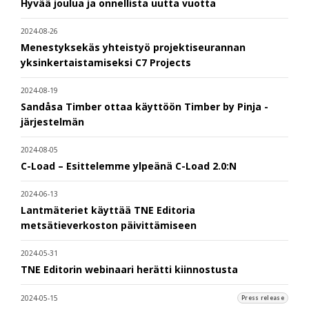
Hyvää joulua ja onnellista uutta vuotta
2024-08-26
Menestyksekäs yhteistyö projektiseurannan
yksinkertaistamiseksi C7 Projects
2024-08-19
Sandåsa Timber ottaa käyttöön Timber by Pinja -
järjestelmän
2024-08-05
C-Load – Esittelemme ylpeänä C-Load 2.0:N
2024-06-13
Lantmäteriet käyttää TNE Editoria
metsätieverkoston päivittämiseen
2024-05-31
TNE Editorin webinaari herätti kiinnostusta
2024-05-15
Press release