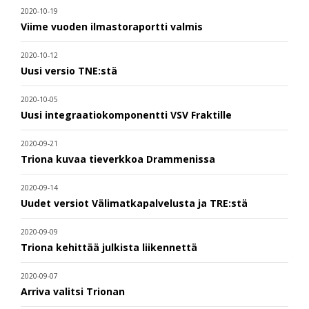
2020-10-19
Viime vuoden ilmastoraportti valmis
2020-10-12
Uusi versio TNE:stä
2020-10-05
Uusi integraatiokomponentti VSV Fraktille
2020-09-21
Triona kuvaa tieverkkoa Drammenissa
2020-09-14
Uudet versiot Välimatkapalvelusta ja TRE:stä
2020-09-09
Triona kehittää julkista liikennettä
2020-09-07
Arriva valitsi Trionan