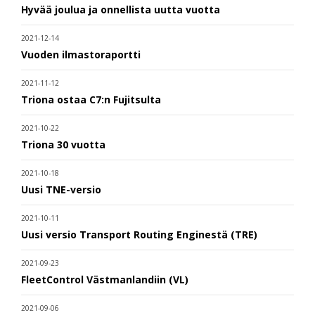
Hyvää joulua ja onnellista uutta vuotta
2021-12-14
Vuoden ilmastoraportti
2021-11-12
Triona ostaa C7:n Fujitsulta
2021-10-22
Triona 30 vuotta
2021-10-18
Uusi TNE-versio
2021-10-11
Uusi versio Transport Routing Enginestä (TRE)
2021-09-23
FleetControl Västmanlandiin (VL)
2021-09-06