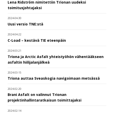
Lena Ridström nimitettiin Trionan uudeksi
toimitusjohtajaksi
2024-04-30
Uusi versio TNE:stä
2024-04-22
C-Load – kestävä TIE eteenpäin
2024-03-21
Triona ja Arctic Asfalt yhteistyöhön vähentääkseen
asfaltin hiilijalanjälkeä
2024-03-15
Triona auttaa Sveaskogia navigoimaan metsässä
2024-02-20
Brani Asfalt on valinnut Trionan
projektinhallintaratkaisun toimittajaksi
2024-02-14