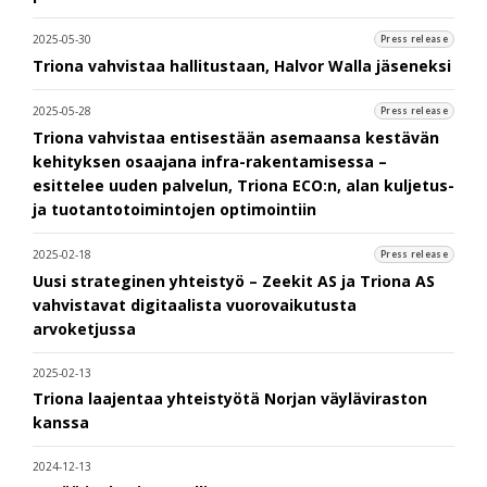
2025-05-30
Press release
Triona vahvistaa hallitustaan, Halvor Walla jäseneksi
2025-05-28
Press release
Triona vahvistaa entisestään asemaansa kestävän
kehityksen osaajana infra-rakentamisessa –
esittelee uuden palvelun, Triona ECO:n, alan kuljetus-
ja tuotantotoimintojen optimointiin
2025-02-18
Press release
Uusi strateginen yhteistyö – Zeekit AS ja Triona AS
vahvistavat digitaalista vuorovaikutusta
arvoketjussa
2025-02-13
Triona laajentaa yhteistyötä Norjan väyläviraston
kanssa
2024-12-13