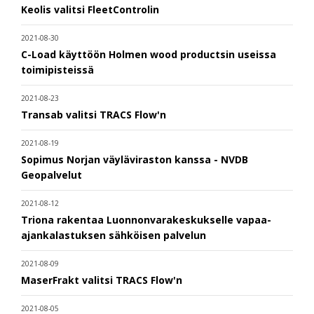
Keolis valitsi FleetControlin
2021-08-30
C-Load käyttöön Holmen wood productsin useissa
toimipisteissä
2021-08-23
Transab valitsi TRACS Flow'n
2021-08-19
Sopimus Norjan väyläviraston kanssa - NVDB
Geopalvelut
2021-08-12
Triona rakentaa Luonnonvarakeskukselle vapaa-
ajankalastuksen sähköisen palvelun
2021-08-09
MaserFrakt valitsi TRACS Flow'n
2021-08-05