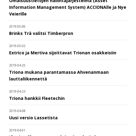
Omaisuustietojen hallintajärjestelmä (Asset
Information Management System) ACCIONAlle ja Nye
Veierille
2019-05-06
Brinks Trä valitsi Timberpron
2019-05-02
Extrico ja Mertiva sijoittavat Trionan osakkeisiin
2019-04-25
Triona mukana parantamassa Ahvenanmaan
lauttaliikennettä
2019-04-23
Triona hankkii Fleetechin
2019-04-08
Uusi versio Lassetista
2019-04-01