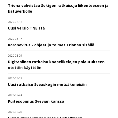
Triona vahvistaa Sokigon ratkaisuja liikenteeseen ja
katuverkolle
2020-04-14
Uusi versio TNE:stä
2020-03-17
Koronavirus - ohjeet ja toimet Trionan sisällä
2020-03-09
Digitaalinen ratkaisu kaapelikelojen palautukseen
otettiin käyttöön
2020-03-02
Uusi ratkaisu Sveaskogin metsäkoneisiin
2020-02-24
Puitesopimus Svevian kanssa
2020-02-20