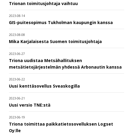
Trionan toimitusjohtaja vaihtuu
2023-08-14
GIS-puitesopimus Tukholman kaupungin kanssa
2023-08-08
Mika Karjalaisesta Suomen toimitusjohtaja
2023-06-27
Triona uudistaa Metsähallituksen
metsätietojärjestelmän yhdessä Arbonautin kanssa
2023-06-22
Uusi kenttäsovellus Sveaskogilla
2023-06-21
Uusi versio TNE:stä
2023-06-19
Triona toimittaa paikkatietosovelluksen Logset
Oy:lle