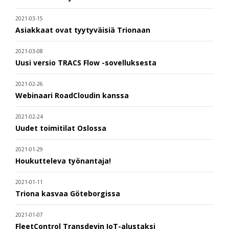
2021-03-15
Asiakkaat ovat tyytyväisiä Trionaan
2021-03-08
Uusi versio TRACS Flow -sovelluksesta
2021-02-26
Webinaari RoadCloudin kanssa
2021-02-24
Uudet toimitilat Oslossa
2021-01-29
Houkutteleva työnantaja!
2021-01-11
Triona kasvaa Göteborgissa
2021-01-07
FleetControl Transdevin IoT-alustaksi