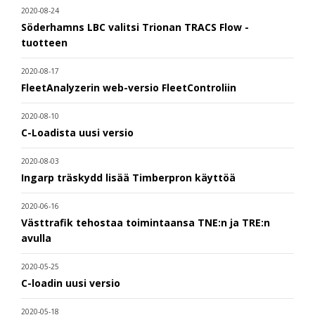
2020-08-24
Söderhamns LBC valitsi Trionan TRACS Flow -
tuotteen
2020-08-17
FleetAnalyzerin web-versio FleetControliin
2020-08-10
C-Loadista uusi versio
2020-08-03
Ingarp träskydd lisää Timberpron käyttöä
2020-06-16
Västtrafik tehostaa toimintaansa TNE:n ja TRE:n
avulla
2020-05-25
C-loadin uusi versio
2020-05-18