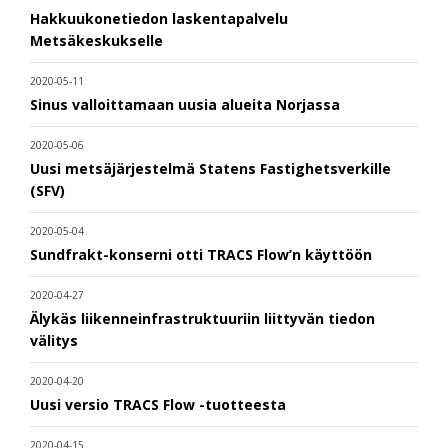
Hakkuukonetiedon laskentapalvelu
Metsäkeskukselle
2020-05-11
Sinus valloittamaan uusia alueita Norjassa
2020-05-06
Uusi metsäjärjestelmä Statens Fastighetsverkille
(SFV)
2020-05-04
Sundfrakt-konserni otti TRACS Flow’n käyttöön
2020-04-27
Älykäs liikenneinfrastruktuuriin liittyvän tiedon
välitys
2020-04-20
Uusi versio TRACS Flow -tuotteesta
2020-04-15