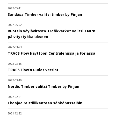
2022-05-11
Sandåsa Timber valitsi timber by Pinjan
2022-05-02
Ruotsin väylävirasto Trafikverket valitsi TNE:n
päivitystyökalukseen
2022-03-23
TRACS Flow käyttöön Centralenissa ja Foriassa
2022-03-15
TRACS Flow’n uudet versiot
2022-03-10
Nordic Timber valitsi Timber by Pinjan
2022-02-21
Ekoajoa reittiliikenteen sähköbusseihin
2021-12-22