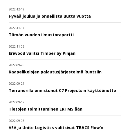
2022-12-19
Hyvää joulua ja onnellista uutta vuotta
2022-11-17
Tämän vuoden ilmastoraportti
2022-11-03
Eriwood valitsi Timber by Pinjan
2022-09-26
Kaapelikelojen palautusjärjestelmä Ruotsiin
2022-09-21
Terranorilla onnistunut C7 Projectsin käyttöönotto
2022-09-12
Tietojen toimittaminen ERTMS:ään
2022-09-08
VSV ja Unite Logistics valitsivat TRACS Flow’n