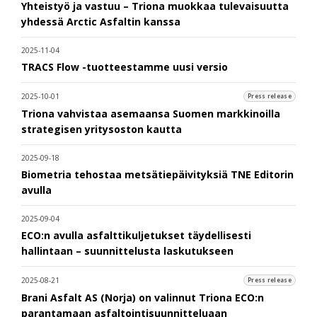
Yhteistyö ja vastuu – Triona muokkaa tulevaisuutta
yhdessä Arctic Asfaltin kanssa
2025-11-04
TRACS Flow -tuotteestamme uusi versio
2025-10-01
Press release
Triona vahvistaa asemaansa Suomen markkinoilla
strategisen yritysoston kautta
2025-09-18
Biometria tehostaa metsätiepäivityksiä TNE Editorin
avulla
2025-09-04
ECO:n avulla asfalttikuljetukset täydellisesti
hallintaan – suunnittelusta laskutukseen
2025-08-21
Press release
Brani Asfalt AS (Norja) on valinnut Triona ECO:n
parantamaan asfaltointisuunnitteluaan