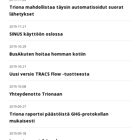
Triona mahdollistaa täysin automatisoidut suorat
lähetykset
2019-11-21
SINUS käyttöön oslossa
2019-10-29
BusAkuten hoitaa homman kotiin
2019-10-21
Uusi versio TRACS Flow -tuotteesta
2019-10-08
Yhteydenotto Trionaan
2019-09-27
Triona raportoi päästöistä GHG-protokollan
mukaisesti
2019-09-18