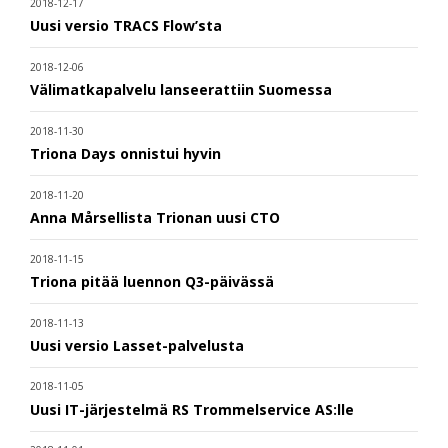
2018-12-17
Uusi versio TRACS Flow’sta
2018-12-06
Välimatkapalvelu lanseerattiin Suomessa
2018-11-30
Triona Days onnistui hyvin
2018-11-20
Anna Mårsellista Trionan uusi CTO
2018-11-15
Triona pitää luennon Q3-päivässä
2018-11-13
Uusi versio Lasset-palvelusta
2018-11-05
Uusi IT-järjestelmä RS Trommelservice AS:lle