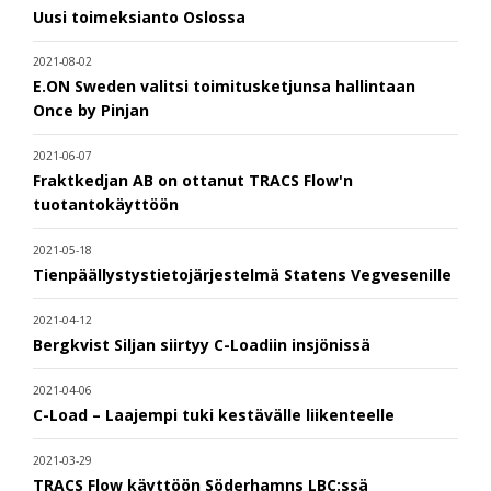
Uusi toimeksianto Oslossa
2021-08-02
E.ON Sweden valitsi toimitusketjunsa hallintaan
Once by Pinjan
2021-06-07
Fraktkedjan AB on ottanut TRACS Flow'n
tuotantokäyttöön
2021-05-18
Tienpäällystystietojärjestelmä Statens Vegvesenille
2021-04-12
Bergkvist Siljan siirtyy C-Loadiin insjönissä
2021-04-06
C-Load – Laajempi tuki kestävälle liikenteelle
2021-03-29
TRACS Flow käyttöön Söderhamns LBC:ssä