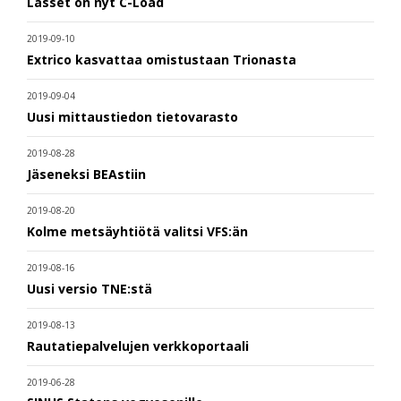
Lasset on nyt C-Load
2019-09-10
Extrico kasvattaa omistustaan Trionasta
2019-09-04
Uusi mittaustiedon tietovarasto
2019-08-28
Jäseneksi BEAstiin
2019-08-20
Kolme metsäyhtiötä valitsi VFS:än
2019-08-16
Uusi versio TNE:stä
2019-08-13
Rautatiepalvelujen verkkoportaali
2019-06-28